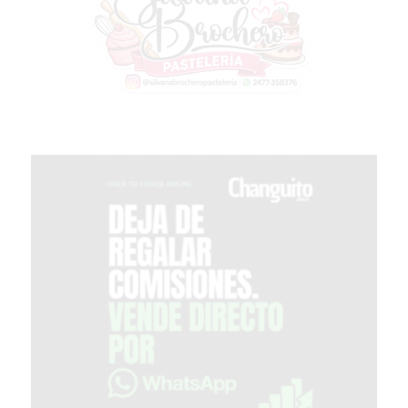
MEJOR
GIMNASIO
DE
PERGAMINO
OPINIONES
GIMNASIO
CERCA
DE
MI
¿CUÁL
ES
EL
GIMNASIO
MÁS
MODERNO
DE
PERGAMINO?