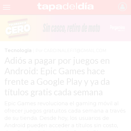
INICIO
NOTICIAS RECIENTES
GRUPO INFOPBA
Tecnologia
|
Por CARDINALEFIT@GMAIL.COM
Adiós a pagar por juegos en
PERGAMINO
Android: Epic Games hace
PROVINCIA
frente a Google Play y ya da
PAIS
títulos gratis cada semana
SAN NICOLÁS
Epic Games revoluciona el gaming móvil al
ULTIMAS NOTICIAS
ofrecer juegos gratuitos cada semana a través
FARMACIAS
de su tienda. Desde hoy, los usuarios de
Android pueden acceder a títulos sin costo,
TEMAS DESTACADOS