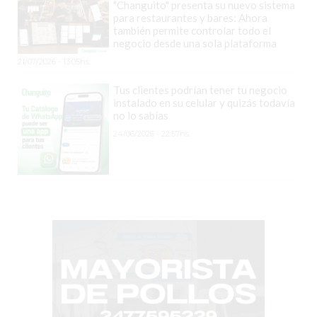
TIENDA
"Changuito" presenta su nuevo sistema
para restaurantes y bares: Ahora
ONLINE
también permite controlar todo el
GRATIS
negocio desde una sola plataforma
BON
21/07/2026 - 13:05hs.
YOGURT
Tus clientes podrían tener tu negocio
-
instalado en su celular y quizás todavía
no lo sabías
YOGURTERIA
EN
24/06/2026 - 22:57hs.
PERGAMINO
LA
ALTERNATIVA
A
TIENDA
NUBE
Y
SHOPIFY:
CÓMO