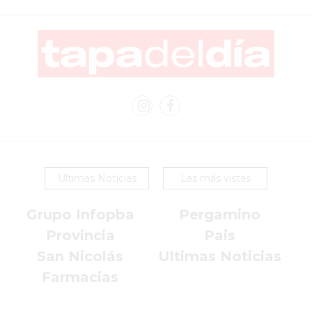
COMERCIOS
VENDAN
SIN
PAGAR
COMISIONES
CÓMO
CREAR
UNA
TIENDA
ONLINE
Ultimas Noticias
Las más vistas
EN
PERGAMINO
Grupo Infopba
Pergamino
TIENDA
Provincia
Pais
ONLINE
San Nicolás
Ultimas Noticias
EN
Farmacias
ROSARIO:
CADA