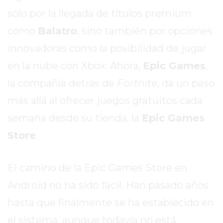
SITIO
solo por la llegada de títulos premium
PUBLICITÁ
como
Balatro
, sino también por opciones
EN
TAPA
innovadoras como la posibilidad de jugar
DEL
en la nube con Xbox. Ahora,
Epic Games
,
DIA
la compañía detrás de
Fortnite
, da un paso
DIARIO
NORTE
más allá al ofrecer juegos gratuitos cada
HOY
semana desde su tienda, la
Epic Games
GRUPO
Store
.
DE
MEDIOS
INFOPBA
El camino de la Epic Games Store en
NOTICIAS
Android no ha sido fácil. Han pasado años
DE
hasta que finalmente se ha establecido en
SALTO
DIARIO
el sistema, aunque todavía no está