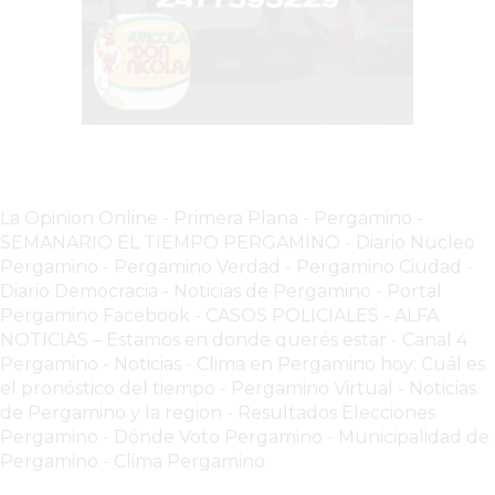
CHANGUITO.COM.AR
DEMOCRATIZA
EL
COMERCIO
POR
WHATSAPP
CATÁLOGO
DE
La Opinion Online
-
Primera Plana
-
Pergamino -
WHATSAPP
SEMANARIO EL TIEMPO PERGAMINO
-
Diario Nucleo
Pergamino
-
Pergamino Verdad
-
Pergamino Ciuda
d
-
ONLINE
Diario Democracia - Noticias de Pergamino
-
Portal
EN
Pergamino Facebook
-
CASOS POLICIALES -
ALFA
PERGAMINO:
NOTICIAS – Estamos en donde querés estar
-
Canal 4
LA
Pergamino - Noticias
-
Clima en Pergamino hoy: Cuál es
ALTERNATIVA
el pronóstico del tiempo
-
Pergamino Virtual - Noticias
PARA
de Pergamino y la region
-
Resultados Elecciones
Pergamino
-
Dónde Voto Pergamino
-
Municipalidad de
QUE
Pergamino
-
Clima Pergamino
LOS