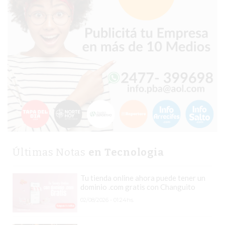
PERGAMINO?
¿DÓNDE
COMPRAR
PROTEÍNA
EN
PERGAMINO?
POWERBODY
NUTRITION:
LA
TIENDA
DE
SUPLEMENTOS
Últimas Notas
en Tecnologia
DEPORTIVOS
LÍDER
Tu tienda online ahora puede tener un
EN
dominio .com gratis con Changuito
PERGAMINO
02/08/2026 - 01:24hs.
CREAR