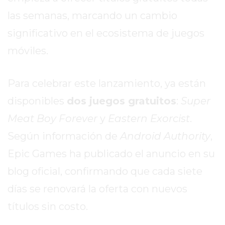
las semanas, marcando un cambio
EXALTACIÓN
DE
significativo en el ecosistema de juegos
LA
móviles.
CRUZ
COLÓN
(BUENOS
Para celebrar este lanzamiento, ya están
AIRES)
disponibles
dos juegos gratuitos
:
Super
RESULTADOS
Meat Boy Forever
y
Eastern Exorcist
.
DE
Según información de
Android Authority
,
LOTERÍAS
Y
Epic Games ha publicado el anuncio en su
QUINIELAS
blog oficial, confirmando que cada siete
DE
HOY
días se renovará la oferta con nuevos
PERGAMINO
títulos sin costo.
HOY