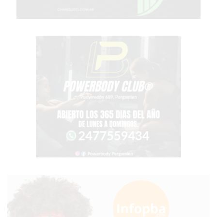
GIMNASIO
EN
PERGAMINO
CON
BUENOS
PROFESORES
GIMNASIO
PERGAMINO
SUPLEMENTOS
DEPORTIVOS
EN
PERGAMINO
¿DÓNDE
COMPRAR
CREATINA
EN