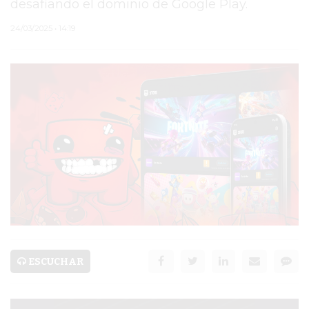
desafiando el dominio de Google Play.
PERGAMINO
24/03/2025 • 14:19
MUNICIPALIDAD
SUBE
TEATRO SAN MARTÍN
SEMANA MUNDIAL DE
LA LACTANCIA
CUD
SECRETARÍA DE SALUD
DE LA MUNICIPALIDAD DE
ESCUCHAR
PERGAMINO