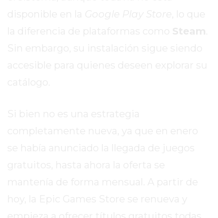
REPORTERO
disponible en la
Google Play Store
, lo que
DIARIO
la diferencia de plataformas como
Steam
.
DEPORTIVO
Sin embargo, su instalación sigue siendo
ROJAS
VIRTUAL
accesible para quienes deseen explorar su
NOTICIAS
catálogo.
DE
ARRECIFES
Si bien no es una estrategia
ZÁRATE
Y
completamente nueva, ya que en enero
CAMPANA
se había anunciado la llegada de juegos
NOTICIAS
gratuitos, hasta ahora la oferta se
DE
ZÁRATE
mantenía de forma mensual. A partir de
NOTICIAS
hoy, la Epic Games Store se renueva y
DE
empieza a ofrecer títulos gratuitos todas
CAMPANA