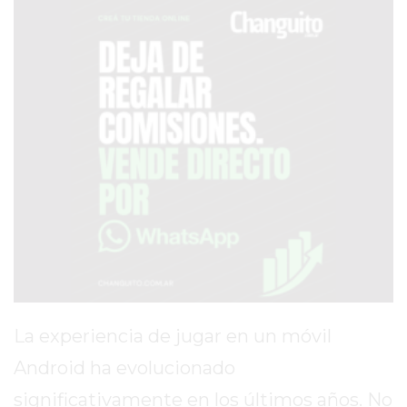
SERVICIOS
PRONÓSTICO
AVISOS FÚNEBRES
AYUDA
TÉRMINOS
Y
CONDICIONES
POLÍTICAS
DE
La experiencia de jugar en un móvil
PRIVACIDAD
MAPA
Android ha evolucionado
DEL
significativamente en los últimos años. No