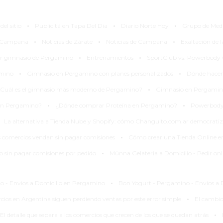
·
·
·
el sitio
Publicitá en Tapa Del Dia
Diario Norte Hoy
Grupo de Med
·
·
·
y Campana
Noticias de Zárate
Noticias de Campana
Exaltación de 
·
·
or gimnasio de Pergamino
Entrenamientos
SportClub vs. Powerbody
·
·
amino
Gimnasio en Pergamino con planes personalizados
Dónde hacer
·
Cuál es el gimnasio más moderno de Pergamino?
Gimnasio en Pergamino
·
·
en Pergamino?
¿Dónde comprar Proteína en Pergamino?
Powerbody 
La alternativa a Tienda Nube y Shopify: cómo Changuito.com.ar democrati
·
s comercios vendan sin pagar comisiones
Cómo crear una Tienda Online 
·
 sin pagar comisiones por pedido
Münna Gelateria a Domicilio - Pedir on
·
o - Envios a Domicilio en Pergamino
Bon Yogurt - Pergamino - Envios a 
·
cios en Argentina siguen perdiendo ventas por este error simple
El cambio
·
El detalle que separa a los comercios que crecen de los que se quedan atrás