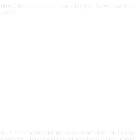
mino
, este sitio reúne en un solo lugar las noticias más
unidad.
na
-
Campana Noticias (@campananoticias)
-
Noticias y
Noticias | Información al instante las 24 horas
-
Clima