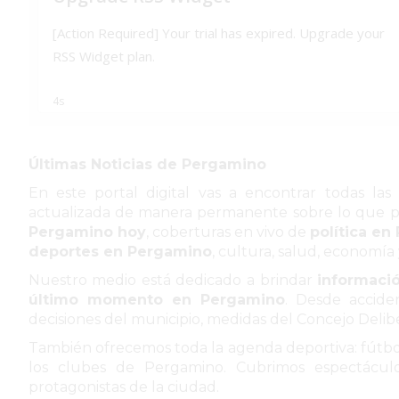
TEMAS DESTACADOS
PERGAMINO
MUNICIPALIDAD
BARRIO ACEVEDO
PLAN DE ASFALTO
Últimas Noticias de Pergamino
En este portal digital vas a encontrar todas la
LIMPIEZA
actualizada de manera permanente sobre lo que pa
DESAGÜES PLUVIALES
Pergamino hoy
, coberturas en vivo de
política en
deportes en Pergamino
, cultura, salud, economía 
VIRGEN DE ITATÍ
Nuestro medio está dedicado a brindar
informaci
último momento en Pergamino
. Desde acciden
decisiones del municipio, medidas del Concejo Delib
SERVICIOS
También ofrecemos toda la agenda deportiva: fútbol 
PRONÓSTICO
los clubes de Pergamino. Cubrimos espectáculos
protagonistas de la ciudad.