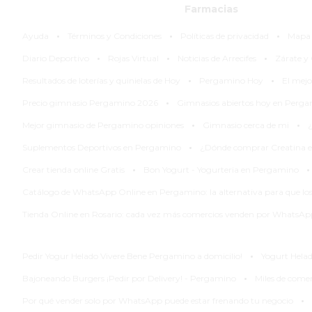
LA
Farmacias
CRUZ
·
·
·
Ayuda
Términos y Condiciones
Políticas de privacidad
Mapa d
COLÓN
·
·
·
(BUENOS
Diario Deportivo
Rojas Virtual
Noticias de Arrecifes
Zárate 
·
·
AIRES)
Resultados de loterías y quinielas de Hoy
Pergamino Hoy
El mej
RESULTADOS
·
Precio gimnasio Pergamino 2026
Gimnasios abiertos hoy en Perg
DE
·
·
Mejor gimnasio de Pergamino opiniones
Gimnasio cerca de mi
¿
LOTERÍAS
·
Suplementos Deportivos en Pergamino
¿Dónde comprar Creatina 
Y
·
·
QUINIELAS
Crear tienda online Gratis
Bon Yogurt - Yogurteria en Pergamino
DE
Catálogo de WhatsApp Online en Pergamino: la alternativa para que lo
HOY
Tienda Online en Rosario: cada vez más comercios venden por WhatsApp
PERGAMINO
HOY
·
Pedir Yogur Helado Vivere Bene Pergamino a domicilio!
Yogurt Helad
EL
·
Bajoneando Burgers ¡Pedir por Delivery! - Pergamino
Miles de comer
MEJOR
·
GIMNASIO
Por qué vender solo por WhatsApp puede estar frenando tu negocio