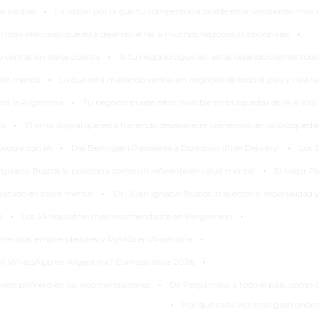
·
 los días
La razón por la que tu competencia puede estar vendiendo más 
·
ambio silencioso que está dejando atrás a muchos negocios tradicionales
·
 ventas sin darse cuenta
Si tu negocio sigue así, estás dejando clientes to
·
 vez menos
Lo que está matando ventas en negocios de todo el país y casi na
·
da la Argentina
Tu negocio puede estar invisible en búsquedas de IA si so
·
io
El error digital que está haciendo desaparecer comercios de las búsqued
·
·
Google con IA
Dai Berlingieri Pasteleria a Domicilio ¡Pide Delivery!
Los E
·
 Ignacio Bustos lo posiciona como un referente en salud mental
El Mejor P
·
alizado en salud mental
Dr. Juan Ignacio Bustos: trayectoria, especialidad
·
·
s
Los 5 Psiquiatras más recomendados en Pergamino
·
omercios, emprendedores y PyMEs en Argentina
·
s por WhatsApp en Argentina? Comparativa 2026
·
rece primero en las recomendaciones
De Pergamino a todo el país: cómo 
·
Por qué cada vez más gastronómic