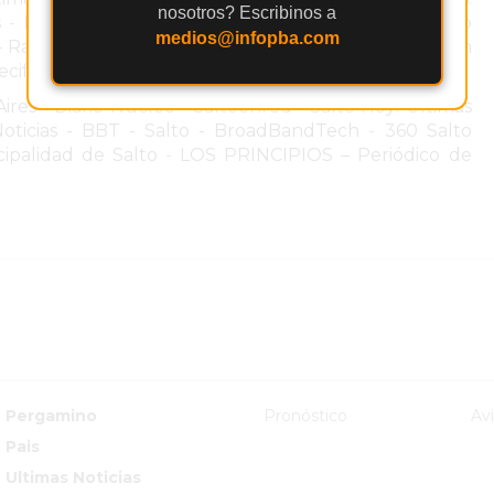
nosotros? Escribinos a
s
-
DIARIO UNO | FM 107.1 (@unoarrecifes)
-
Minuto
medios@infopba.com
-
Radio-News Arrecifes
-
Radio News FM 96.5 MHz - En
ecifes
-
Últimas noticias de Arrecifes en LA NACION
-
Aires - Diario Núcleo
-
Saltoenred
-
Salto Hoy: Ultimas
oticias - BBT - Salto - BroadBandTech
-
360 Salto
ipalidad de Salto
-
LOS PRINCIPIOS – Periódico de
Pergamino
Pronóstico
Av
Pais
Ultimas Noticias