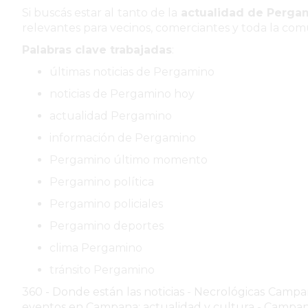
AVISOS FÚNEBRES
Si buscás estar al tanto de la
actualidad de Perga
relevantes para vecinos, comerciantes y toda la com
Palabras clave trabajadas
:
últimas noticias de Pergamino
AYUDA
noticias de Pergamino hoy
TÉRMINOS
actualidad Pergamino
Y
información de Pergamino
CONDICIONES
Pergamino último momento
POLÍTICAS
Pergamino política
DE
PRIVACIDAD
Pergamino policiales
MAPA
Pergamino deportes
DEL
clima Pergamino
SITIO
tránsito Pergamino
PUBLICITÁ
360 - Donde están las noticias
-
Necrológicas Campa
EN
eventos en Campana: actualidad y cultura
-
Campana 