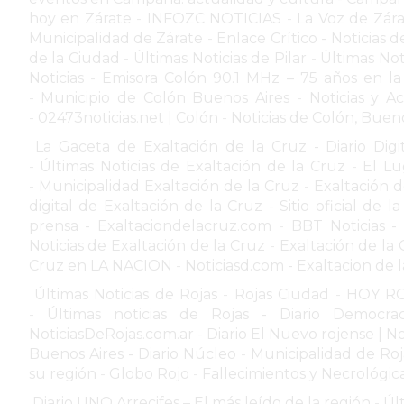
TAPA
hoy en Zárate
-
INFOZC NOTICIAS
-
La Voz de Zár
DEL
Municipalidad de Zárate
-
Enlace Crítico - Noticias 
DIA
de la Ciudad
-
Últimas Noticias de Pilar
-
Últimas No
Noticias
-
Emisora Colón 90.1 MHz – 75 años en la 
DIARIO
-
Municipio de Colón Buenos Aires
-
Noticias y A
NORTE
-
02473noticias.net | Colón
-
Noticias de Colón, Bueno
HOY
La Gaceta de Exaltación de la Cruz - Diario Digi
GRUPO
-
Últimas Noticias de Exaltación de la Cruz
-
El Lu
DE
-
Municipalidad Exaltación de la Cruz
-
Exaltación 
MEDIOS
digital de Exaltación de la Cruz
-
Sitio oficial de 
INFOPBA
prensa - Exaltaciondelacruz.com
-
BBT Noticias -
Noticias de Exaltación de la Cruz
-
Exaltación de la 
NOTICIAS
Cruz en LA NACION
-
Noticiasd.com - Exaltacion de 
DE
Últimas Noticias de Rojas
-
Rojas Ciudad
-
HOY ROJ
SALTO
-
Últimas noticias de Rojas - Diario Democrac
DIARIO
NoticiasDeRojas.com.ar
-
Diario El Nuevo rojense | No
REPORTERO
Buenos Aires - Diario Núcleo
-
Municipalidad de Roja
DIARIO
su región
-
Globo Rojo
-
Fallecimientos y Necrológic
DEPORTIVO
Diario UNO Arrecifes – El más leído de la región
-
Úl