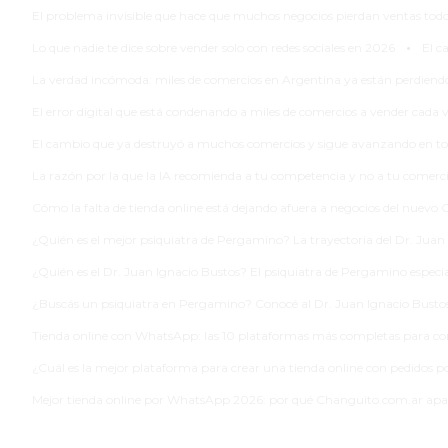
DE
El problema invisible que hace que muchos negocios pierdan ventas todos
PERGAMINO
·
Lo que nadie te dice sobre vender solo con redes sociales en 2026
El c
ENTRENAMIENTOS
La verdad incómoda: miles de comercios en Argentina ya están perdiendo
SPORTCLUB
El error digital que está condenando a miles de comercios a vender cada
VS.
POWERBODY
El cambio que ya destruyó a muchos comercios y sigue avanzando en to
CLUB
La razón por la que la IA recomienda a tu competencia y no a tu comerc
EN
Cómo la falta de tienda online está dejando afuera a negocios del nuevo 
PERGAMINO
¿Quién es el mejor psiquiatra de Pergamino? La trayectoria del Dr. Juan
UNNOBA
¿Quién es el Dr. Juan Ignacio Bustos? El psiquiatra de Pergamino especi
DESCUENTOS
PRECIO
¿Buscás un psiquiatra en Pergamino? Conocé al Dr. Juan Ignacio Busto
GIMNASIO
Tienda online con WhatsApp: las 10 plataformas más completas para c
PERGAMINO
¿Cuál es la mejor plataforma para crear una tienda online con pedido
2026
Mejor tienda online por WhatsApp 2026: por qué Changuito.com.ar apa
GIMNASIOS
ABIERTOS