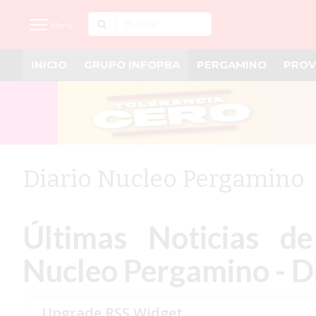
Menú
INICIO
GRUPO INFOPBA
PERGAMINO
PROV
INICIO
NOTICIAS RECIENTES
GRUPO INFOPBA
PERGAMINO
Diario Nucleo Pergamino
PROVINCIA
PAIS
Últimas Noticias d
SAN NICOLÁS
Nucleo Pergamino - D
ULTIMAS NOTICIAS
FARMACIAS