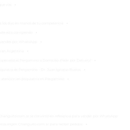
·
que vos
·
dos los días en manos de tu competencia
·
die está corrigiendo
·
lo vendés por WhatsApp
·
as en Argentina
·
specialistas Pergamino a Domicilio ¡Pedir por Delivery!
·
siquiatra de Pergamino - Dr. Juan Ignacio Bustos
·
 y atención en psiquiatría en Pergamino
Changuito.com.ar se convirtió en referencia para vender por WhatsApp
·
os eligen Changuito.com.ar para recibir pedidos