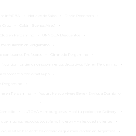
·
·
·
ios InfoPBA
Noticias de Salto
Diario Reportero
·
·
la Cruz
Colón (Buenos Aires)
·
·
 Club en Pergamino
UNNOBA Descuentos
·
 musculación en Pergamino
·
·
 con buenos Profesores
Gimnasio Pergamino
·
Nutrition: La tienda de suplementos deportivos líder en Pergamino
·
za el comercio por WhatsApp
·
en Pergamino
·
line en Pergamino
Yogurt Helado Vivere Bene - Envios a Domicilio
·
·
·
Domicilio
LUTOVA Hamburguesas ¡Hacé tu pedido por Delivery!
·
 que muchos negocios todavía no hicieron y ya les cuesta clientes
·
Lo que están haciendo los comercios que más venden en Argentina