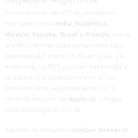
DE
PERGAMINO
El crecimiento de RCS es notable en
ENTRENAMIENTOS
mercados como
India, Sudáfrica,
SPORTCLUB
México, España, Brasil y Francia
, donde
VS.
POWERBODY
el tráfico de mensajes comerciales bajo
CLUB
este estándar creció un 4% en 2024. En
EN
Argentina, los RCS ya están habilitados y
PERGAMINO
se espera una adopción mayor en los
UNNOBA
DESCUENTOS
próximos años, especialmente con la
PRECIO
reciente decisión de
Apple
de integrar
GIMNASIO
esta tecnología en
iOS 18
.
PERGAMINO
2026
GIMNASIOS
Además, la consultora
Juniper Research
ABIERTOS