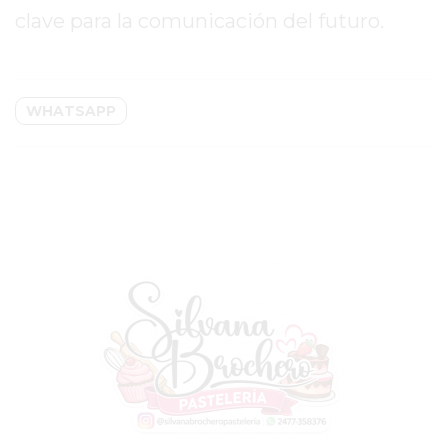
clave para la comunicación del futuro.
CON
BUENOS
PROFESORES
GIMNASIO
WHATSAPP
PERGAMINO
SUPLEMENTOS
DEPORTIVOS
EN
PERGAMINO
¿DÓNDE
COMPRAR
CREATINA
EN
PERGAMINO?
¿DÓNDE
COMPRAR