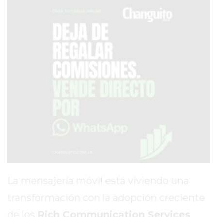
AVISOS FÚNEBRES
AYUDA
TÉRMINOS
Y
CONDICIONES
POLÍTICAS
DE
PRIVACIDAD
MAPA
DEL
La mensajería móvil está viviendo una
SITIO
PUBLICITÁ
transformación con la adopción creciente
EN
de los
Rich Communication Services