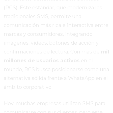
TAPA
(RCS). Este estándar, que moderniza los
DEL
DIA
tradicionales SMS, permite una
DIARIO
comunicación más rica e interactiva entre
NORTE
marcas y consumidores, integrando
HOY
imágenes, videos, botones de acción y
GRUPO
DE
confirmaciones de lectura. Con más de
mil
MEDIOS
millones de usuarios activos
en el
INFOPBA
mundo, RCS busca posicionarse como una
NOTICIAS
DE
alternativa sólida frente a WhatsApp en el
SALTO
ámbito corporativo.
DIARIO
REPORTERO
Hoy, muchas empresas utilizan SMS para
DIARIO
DEPORTIVO
comunicarse con sus clientes, pero este