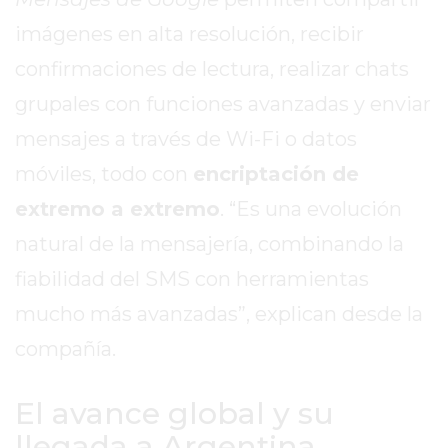
LA
CRUZ
imágenes en alta resolución, recibir
COLÓN
confirmaciones de lectura, realizar chats
(BUENOS
grupales con funciones avanzadas y enviar
AIRES)
mensajes a través de Wi-Fi o datos
RESULTADOS
DE
móviles, todo con
encriptación de
LOTERÍAS
extremo a extremo
. “Es una evolución
Y
QUINIELAS
natural de la mensajería, combinando la
DE
fiabilidad del SMS con herramientas
HOY
mucho más avanzadas”, explican desde la
PERGAMINO
compañía.
HOY
EL
MEJOR
El avance global y su
GIMNASIO
llegada a Argentina