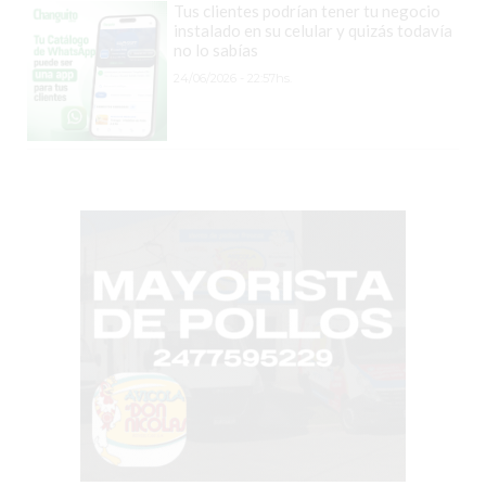
Tus clientes podrían tener tu negocio
COMISIONES
instalado en su celular y quizás todavía
no lo sabías
CÓMO
24/06/2026 - 22:57hs.
CREAR
UNA
TIENDA
ONLINE
EN
PERGAMINO
TIENDA
ONLINE
EN
ROSARIO:
CADA
VEZ
MÁS
COMERCIOS
VENDEN