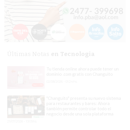
COMERCIO
POR
WHATSAPP
CATÁLOGO
DE
WHATSAPP
ONLINE
Últimas Notas
en Tecnologia
EN
PERGAMINO:
Tu tienda online ahora puede tener un
LA
dominio .com gratis con Changuito
ALTERNATIVA
02/08/2026 - 01:24hs.
PARA
QUE
"Changuito" presenta su nuevo sistema
LOS
para restaurantes y bares: Ahora
COMERCIOS
también permite controlar todo el
negocio desde una sola plataforma
VENDAN
21/07/2026 - 13:05hs.
SIN
PAGAR