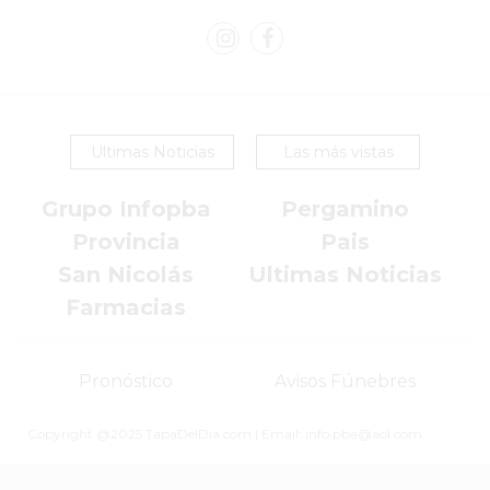
HELADO
VIVERE
BENE
-
ENVIOS
Ultimas Noticias
Las más vistas
A
DOMICILIO
Grupo Infopba
Pergamino
PEDIR
Provincia
Pais
YOGUR
San Nicolás
Ultimas Noticias
HELADO
Farmacias
VIVERE
BENE
PERGAMINO
Pronóstico
Avisos Fúnebres
A
DOMICILIO!
Copyright @2025 TapaDelDia.com | Email: info.pba@aol.com
YOGURT
HELADO