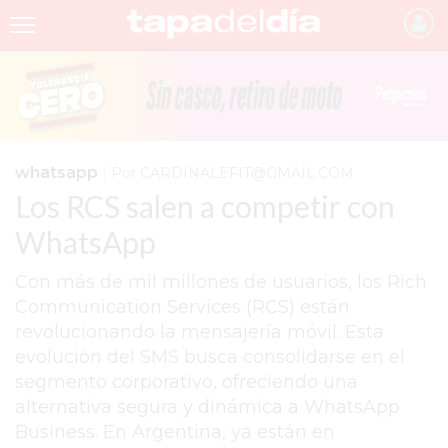
INICIO
NOTICIAS RECIENTES
GRUPO INFOPBA
whatsapp
|
Por CARDINALEFIT@GMAIL.COM
Los RCS salen a competir con
PERGAMINO
WhatsApp
PROVINCIA
PAIS
Con más de mil millones de usuarios, los Rich
Communication Services (RCS) están
SAN NICOLÁS
revolucionando la mensajería móvil. Esta
evolución del SMS busca consolidarse en el
ULTIMAS NOTICIAS
segmento corporativo, ofreciendo una
FARMACIAS
alternativa segura y dinámica a WhatsApp
Business. En Argentina, ya están en
TEMAS DESTACADOS