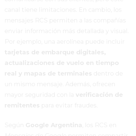
ROJAS
canal tiene limitaciones. En cambio, los
VIRTUAL
mensajes RCS permiten a las compañías
NOTICIAS
DE
enviar información más detallada y visual.
ARRECIFES
Por ejemplo, una aerolínea puede incluir
ZÁRATE
tarjetas de embarque digitales,
Y
actualizaciones de vuelo en tiempo
CAMPANA
NOTICIAS
real y mapas de terminales
dentro de
DE
un mismo mensaje. Además, ofrecen
ZÁRATE
mayor seguridad con la
verificación de
NOTICIAS
DE
remitentes
para evitar fraudes.
CAMPANA
EXALTACIÓN
Según
Google Argentina
, los RCS en
DE
Mensajes de Google
permiten compartir