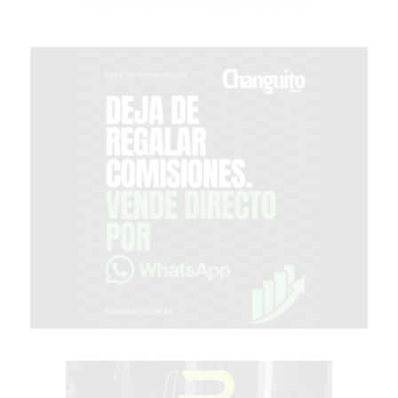
PROTEÍNA
EN
PERGAMINO?
POWERBODY
NUTRITION:
LA
TIENDA
DE
SUPLEMENTOS
DEPORTIVOS
LÍDER
EN
PERGAMINO
CREAR
TIENDA
ONLINE
GRATIS