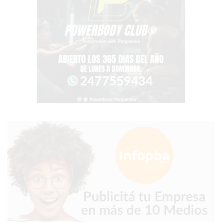
BON
YOGURT
-
YOGURTERIA
EN
PERGAMINO
LA
ALTERNATIVA
A
TIENDA
NUBE
Y
SHOPIFY:
CÓMO
CHANGUITO.COM.AR
DEMOCRATIZA
EL