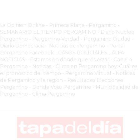
POR
WHATSAPP
SIN
La Opinion Online
-
Primera Plana
-
Pergamino -
SEMANARIO EL TIEMPO PERGAMINO
-
Diario Nucleo
PAGAR
Pergamino
-
Pergamino Verdad
-
Pergamino Ciuda
d
-
COMISIONES
Diario Democracia - Noticias de Pergamino
-
Portal
POR
Pergamino Facebook
-
CASOS POLICIALES -
ALFA
PEDIDO
NOTICIAS – Estamos en donde querés estar
-
Canal 4
MÜNNA
Pergamino - Noticias
-
Clima en Pergamino hoy: Cuál es
el pronóstico del tiempo
-
Pergamino Virtual - Noticias
GELATERIA
de Pergamino y la region
-
Resultados Elecciones
A
Pergamino
-
Dónde Voto Pergamino
-
Municipalidad de
DOMICILIO
Pergamino
-
Clima Pergamino
-
PEDIR
ONLINE
EN
PERGAMINO
YOGURT