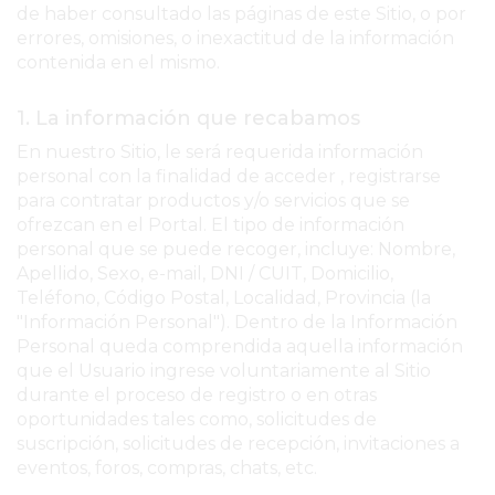
SERVICIOS
de haber consultado las páginas de este Sitio, o por
errores, omisiones, o inexactitud de la información
PRONÓSTICO
contenida en el mismo.
AVISOS FÚNEBRES
1. La información que recabamos
En nuestro Sitio, le será requerida información
personal con la finalidad de acceder , registrarse
para contratar productos y/o servicios que se
ofrezcan en el Portal. El tipo de información
AYUDA
personal que se puede recoger, incluye: Nombre,
TÉRMINOS
Apellido, Sexo, e-mail, DNI / CUIT, Domicilio,
Y
Teléfono, Código Postal, Localidad, Provincia (la
"Información Personal"). Dentro de la Información
CONDICIONES
Personal queda comprendida aquella información
POLÍTICAS
que el Usuario ingrese voluntariamente al Sitio
DE
durante el proceso de registro o en otras
PRIVACIDAD
oportunidades tales como, solicitudes de
suscripción, solicitudes de recepción, invitaciones a
MAPA
eventos, foros, compras, chats, etc.
DEL