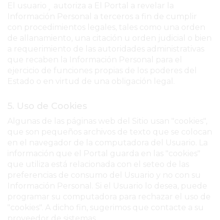
El usuario¸ autoriza a El Portal a revelar la
EXALTACIÓN
Información Personal a terceros a fin de cumplir
con procedimientos legales, tales como una orden
DE
de allanamiento, una citación u orden judicial o bien
LA
a requerimiento de las autoridades administrativas
CRUZ
que recaben la Información Personal para el
COLÓN
ejercicio de funciones propias de los poderes del
(BUENOS
Estado o en virtud de una obligación legal.
AIRES)
5. Uso de Cookies
RESULTADOS
DE
Algunas de las páginas web del Sitio usan "cookies",
que son pequeños archivos de texto que se colocan
LOTERÍAS
en el navegador de la computadora del Usuario. La
Y
información que el Portal guarda en las "cookies"
QUINIELAS
que utiliza está relacionada con el seteo de las
DE
preferencias de consumo del Usuario y no con su
HOY
Información Personal. Si el Usuario lo desea, puede
programar su computadora para rechazar el uso de
PERGAMINO
"cookies". A dicho fin, sugerimos que contacte a su
HOY
proveedor de sistemas.