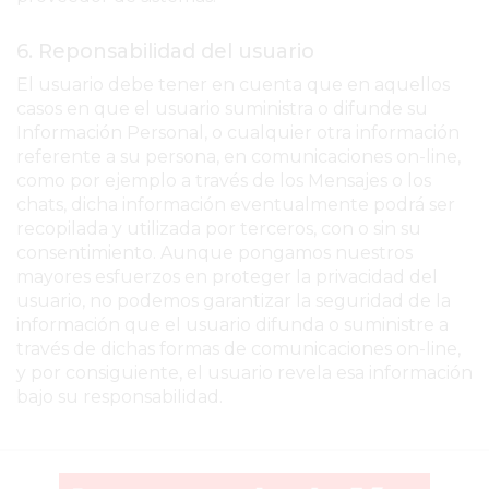
EL
MEJOR
6. Reponsabilidad del usuario
GIMNASIO
El usuario debe tener en cuenta que en aquellos
DE
casos en que el usuario suministra o difunde su
PERGAMINO
Información Personal, o cualquier otra información
ENTRENAMIENTOS
referente a su persona, en comunicaciones on-line,
como por ejemplo a través de los Mensajes o los
SPORTCLUB
chats, dicha información eventualmente podrá ser
VS.
recopilada y utilizada por terceros, con o sin su
POWERBODY
consentimiento. Aunque pongamos nuestros
CLUB
mayores esfuerzos en proteger la privacidad del
usuario, no podemos garantizar la seguridad de la
EN
información que el usuario difunda o suministre a
PERGAMINO
través de dichas formas de comunicaciones on-line,
UNNOBA
y por consiguiente, el usuario revela esa información
DESCUENTOS
bajo su responsabilidad.
PRECIO
GIMNASIO
PERGAMINO