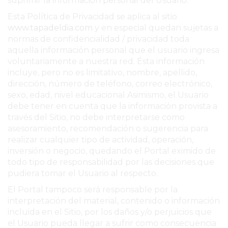
suprimir la información personal del Usuario.
PERGAMINO
Esta Política de Privacidad se aplica al sitio
www.tapadeldia.com
y en especial quedan sujetas a
MUNICIPALIDAD
normas de confidencialidad / privacidad toda
aquella información personal que el usuario ingresa
SUBE
voluntariamente a nuestra red. Ésta información
incluye, pero no es limitativo, nombre, apellido,
TEATRO SAN MARTÍN
dirección, número de teléfono, correo electrónico,
sexo, edad, nivel educacional Asimismo, el Usuario
SEMANA MUNDIAL DE
debe tener en cuenta que la información provista a
través del Sitio, no debe interpretarse como
LA LACTANCIA
asesoramiento, recomendación o sugerencia para
CUD
realizar cualquier tipo de actividad, operación,
inversión o negocio, quedando el Portal eximido de
SECRETARÍA DE SALUD
todo tipo de responsabilidad por las decisiones que
pudiera tomar el Usuario al respecto.
DE LA MUNICIPALIDAD DE
El Portal tampoco será responsable por la
PERGAMINO
interpretación del material, contenido o información
incluida en el Sitio, por los daños y/o perjuicios que
el Usuario pueda llegar a sufrir como consecuencia