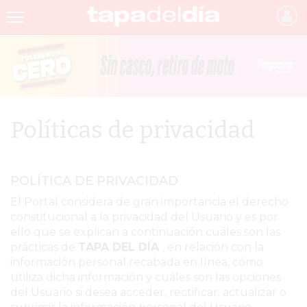
INICIO
NOTICIAS RECIENTES
GRUPO INFOPBA
Políticas de privacidad
PERGAMINO
PROVINCIA
POLÍTICA DE PRIVACIDAD
PAIS
El Portal considera de gran importancia el derecho
constitucional a la privacidad del Usuario y es por
SAN NICOLÁS
ello que se explican a continuación cuáles son las
ULTIMAS NOTICIAS
prácticas de
TAPA DEL DÍA
, en relación con la
información personal recabada en línea, cómo
FARMACIAS
utiliza dicha información y cuáles son las opciones
del Usuario si desea acceder, rectificar, actualizar o
TEMAS DESTACADOS