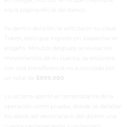
DIARIO
DEPORTIVO
era la página oficial del banco.
ROJAS
VIRTUAL
Ya dentro del sitio, le solicitaron su clave
NOTICIAS
Token, dato que ingresó sin sospechar el
DE
ARRECIFES
engaño. Minutos después, al revisar los
ZÁRATE
movimientos de su cuenta, se encontró
Y
con una transferencia no autorizada por
CAMPANA
un total de
$999.980
.
NOTICIAS
DE
ZÁRATE
La víctima aportó el comprobante de la
NOTICIAS
operación como prueba, donde se detallan
DE
los datos del destinatario del dinero, una
CAMPANA
EXALTACIÓN
cuenta perteneciente a un tercero.