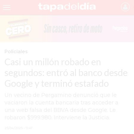
INICIO
NOTICIAS RECIENTES
GRUPO INFOPBA
Policiales
Casi un millón robado en
PERGAMINO
segundos: entró al banco desde
PROVINCIA
Google y terminó estafado
PAIS
Un vecino de Pergamino denunció que le
SAN NICOLÁS
vaciaron la cuenta bancaria tras acceder a
ULTIMAS NOTICIAS
una web falsa del BBVA desde Google. Le
robaron $999.980. Interviene la Justicia.
FARMACIAS
25/04/2025 • 11:47
TEMAS DESTACADOS