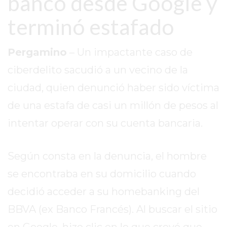
banco desde Google y
EN
terminó estafado
TAPA
DEL
DIA
Pergamino
– Un impactante caso de
DIARIO
ciberdelito sacudió a un vecino de la
NORTE
ciudad, quien denunció haber sido víctima
HOY
de una estafa de casi un millón de pesos al
GRUPO
DE
intentar operar con su cuenta bancaria.
MEDIOS
INFOPBA
Según consta en la denuncia, el hombre
NOTICIAS
se encontraba en su domicilio cuando
DE
SALTO
decidió acceder a su homebanking del
DIARIO
BBVA (ex Banco Francés). Al buscar el sitio
REPORTERO
en Google, hizo clic en lo que creyó que