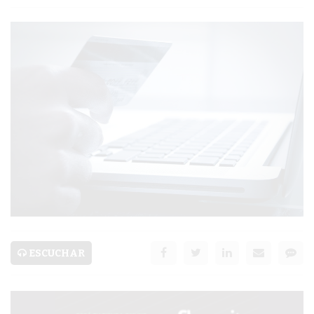
PERGAMINO
ARBOLADO PÚBLICO
PLAN DE FORESTACIÓN
2026
SUBE
CUD
PASE LIBRE
MULTIMODAL
POLICIALES
ESCUCHAR
SERVICIOS