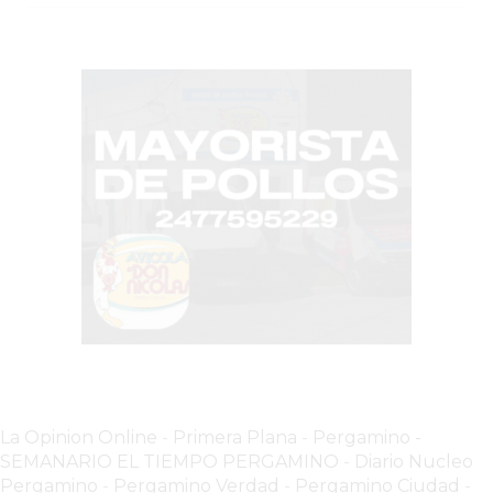
COMPRAR
PROTEÍNA
EN
PERGAMINO?
POWERBODY
NUTRITION:
LA
TIENDA
DE
SUPLEMENTOS
DEPORTIVOS
LÍDER
EN
PERGAMINO
CREAR
La Opinion Online
-
Primera Plana
-
Pergamino -
TIENDA
SEMANARIO EL TIEMPO PERGAMINO
-
Diario Nucleo
ONLINE
Pergamino
-
Pergamino Verdad
-
Pergamino Ciuda
d
-