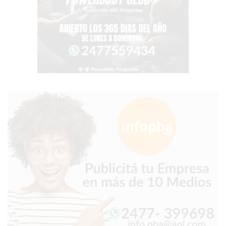
GIMNASIO
DE
PERGAMINO
OPINIONES
GIMNASIO
CERCA
DE
MI
¿CUÁL
ES
EL
GIMNASIO
MÁS
MODERNO
DE
PERGAMINO?
GIMNASIO