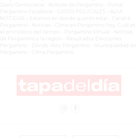
Diario Democracia - Noticias de Pergamino
-
Portal
GRATIS
Pergamino Facebook
-
CASOS POLICIALES -
ALFA
BON
NOTICIAS – Estamos en donde querés estar
-
Canal 4
YOGURT
Pergamino - Noticias
-
Clima en Pergamino hoy: Cuál es
-
el pronóstico del tiempo
-
Pergamino Virtual - Noticias
YOGURTERIA
de Pergamino y la region
-
Resultados Elecciones
Pergamino
-
Dónde Voto Pergamino
-
Municipalidad de
EN
Pergamino
-
Clima Pergamino
PERGAMINO
LA
ALTERNATIVA
A
TIENDA
NUBE
Y
SHOPIFY:
CÓMO
CHANGUITO.COM.AR
DEMOCRATIZA