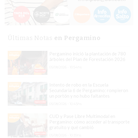
EN
PERGAMINO
CON
BUENOS
PROFESORES
Últimas Notas
en Pergamino
GIMNASIO
PERGAMINO
Pergamino inició la plantación de 780
árboles del Plan de Forestación 2026
SUPLEMENTOS
05/08/2026 - 10:54hs.
DEPORTIVOS
EN
Intento de robo en la Escuela
PERGAMINO
Secundaria 6 de Pergamino: rompieron
¿DÓNDE
un portón y no hubo faltantes
COMPRAR
05/08/2026 - 10:45hs.
CREATINA
CUD y Pase Libre Multimodal en
EN
Pergamino: cómo acceder al transporte
PERGAMINO?
gratuito y qué cambió
¿DÓNDE
05/08/2026 - 10:35hs.