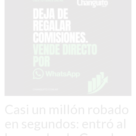
PRONÓSTICO
AVISOS FÚNEBRES
AYUDA
TÉRMINOS
Y
CONDICIONES
POLÍTICAS
DE
PRIVACIDAD
Casi un millón robado
MAPA
DEL
en segundos: entró al
SITIO
PUBLICITÁ