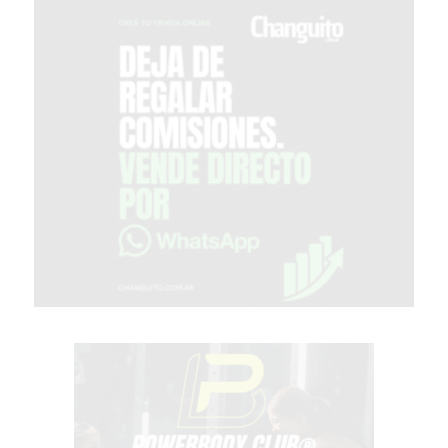
GIMNASIOS
ABIERTOS
HOY
EN
PERGAMINO
GIMNASIO
EN
PERGAMINO
CON
PLANES
PERSONALIZADOS
DÓNDE
HACER
MUSCULACIÓN
EN
PERGAMINO
MEJOR