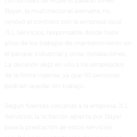
comunidad de Rojas el pasado lunes:
SITIO
Bayer, la multinacional alemana, no
PUBLICITÁ
EN
renovó el contrato con la empresa local
TAPA
JLL Servicios, responsable desde hace
DEL
DIA
años de los trabajos de mantenimiento en
DIARIO
el parque industrial y otras instalaciones.
NORTE
La decisión dejó en vilo a los empleados
HOY
de la firma rojense, ya que 50 personas
GRUPO
DE
podrían quedar sin trabajo.
MEDIOS
INFOPBA
Según fuentes cercanas a la empresa JLL
NOTICIAS
Servicios, la licitación abierta por Bayer
DE
SALTO
para la prestación de estos servicios
DIARIO