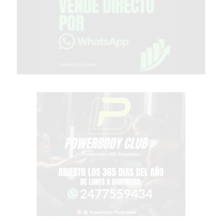
MEJOR
GIMNASIO
DE
PERGAMINO
OPINIONES
GIMNASIO
CERCA
DE
MI
¿CUÁL
ES
EL
GIMNASIO
MÁS
MODERNO
DE
PERGAMINO?