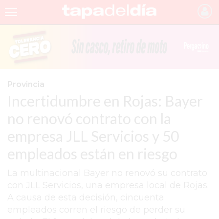
INICIO
NOTICIAS RECIENTES
GRUPO INFOPBA
Provincia
Incertidumbre en Rojas: Bayer
PERGAMINO
no renovó contrato con la
PROVINCIA
empresa JLL Servicios y 50
PAIS
empleados están en riesgo
SAN NICOLÁS
La multinacional Bayer no renovó su contrato
ULTIMAS NOTICIAS
con JLL Servicios, una empresa local de Rojas.
FARMACIAS
A causa de esta decisión, cincuenta
empleados corren el riesgo de perder su
TEMAS DESTACADOS