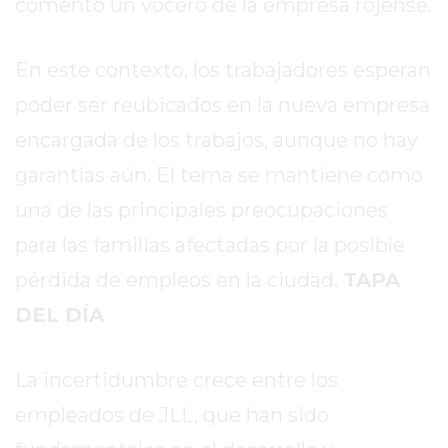
comentó un vocero de la empresa rojense.
EXALTACIÓN
DE
En este contexto, los trabajadores esperan
LA
poder ser reubicados en la nueva empresa
CRUZ
COLÓN
encargada de los trabajos, aunque no hay
(BUENOS
garantías aún. El tema se mantiene como
AIRES)
una de las principales preocupaciones
RESULTADOS
para las familias afectadas por la posible
DE
LOTERÍAS
pérdida de empleos en la ciudad.
TAPA
Y
DEL DÍA
QUINIELAS
DE
HOY
La incertidumbre crece entre los
PERGAMINO
empleados de JLL, que han sido
HOY