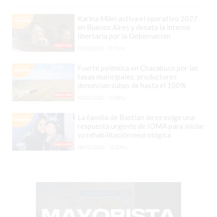
PERGAMINO?
¿DÓNDE
Karina Milei activa el operativo 2027
COMPRAR
en Buenos Aires y desata la interna
libertaria por la Gobernación
PROTEÍNA
13/02/2026 - 11:17hs.
EN
PERGAMINO?
Fuerte polémica en Chacabuco por las
tasas municipales: productores
POWERBODY
denuncian subas de hasta el 100%
NUTRITION:
10/02/2026 - 11:28hs.
LA
TIENDA
La familia de Bastian Jerez exige una
respuesta urgente de IOMA para iniciar
DE
su rehabilitación neurológica
SUPLEMENTOS
06/02/2026 - 12:20hs.
DEPORTIVOS
LÍDER
EN
PERGAMINO
CREAR