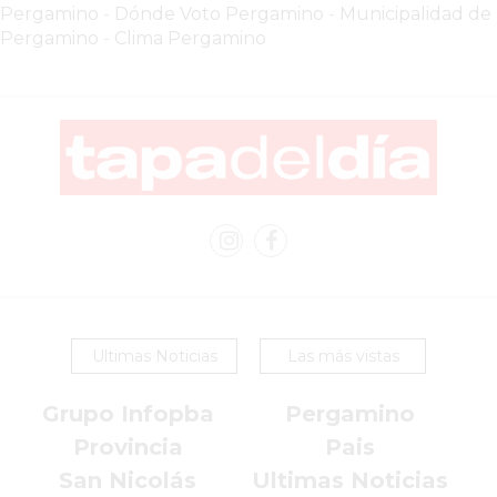
CHANGUITO.COM.AR
Pergamino
-
Dónde Voto Pergamino
-
Municipalidad de
DEMOCRATIZA
Pergamino
-
Clima Pergamino
EL
COMERCIO
POR
WHATSAPP
CATÁLOGO
DE
WHATSAPP
ONLINE
EN
PERGAMINO:
LA
Ultimas Noticias
Las más vistas
ALTERNATIVA
Grupo Infopba
Pergamino
PARA
QUE
Provincia
Pais
LOS
San Nicolás
Ultimas Noticias