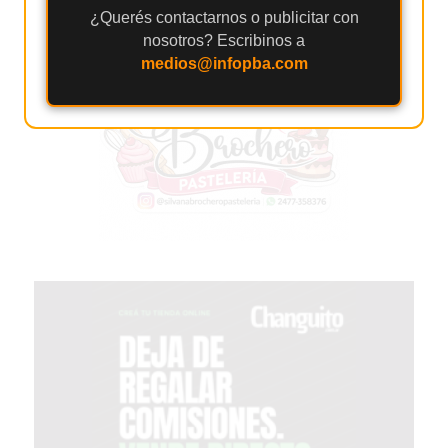
2026
¿Querés contactarnos o publicitar con
nosotros? Escribinos a
GIMNASIOS
medios@infopba.com
ABIERTOS
HOY
EN
PERGAMINO
GIMNASIO
EN
PERGAMINO
CON
PLANES
PERSONALIZADOS
DÓNDE
HACER
MUSCULACIÓN
EN
PERGAMINO