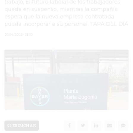
trabajo. El futuro laboral de los trabajadores
queda en suspenso, mientras la compañía
PERGAMINO
espera que la nueva empresa contratada
MUNICIPALIDAD
pueda incorporar a su personal. TAPA DEL DÍA
SUBE
30/04/2025 • 08:00
TEATRO SAN MARTÍN
SEMANA MUNDIAL DE
LA LACTANCIA
CUD
SECRETARÍA DE SALUD
DE LA MUNICIPALIDAD DE
PERGAMINO
ESCUCHAR