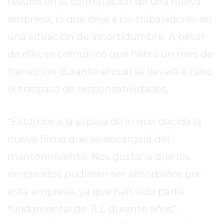
resultó en la contratación de una nueva
REPORTERO
empresa, lo que deja a los trabajadores en
DIARIO
DEPORTIVO
una situación de incertidumbre. A pesar
ROJAS
de ello, se comunicó que habrá un mes de
VIRTUAL
transición durante el cual se llevará a cabo
NOTICIAS
el traspaso de responsabilidades.
DE
ARRECIFES
ZÁRATE
“Estamos a la espera de lo que decida la
Y
nueva firma que se encargará del
CAMPANA
mantenimiento. Nos gustaría que los
NOTICIAS
DE
empleados pudieran ser absorbidos por
ZÁRATE
esta empresa, ya que han sido parte
NOTICIAS
fundamental de JLL durante años”,
DE
CAMPANA