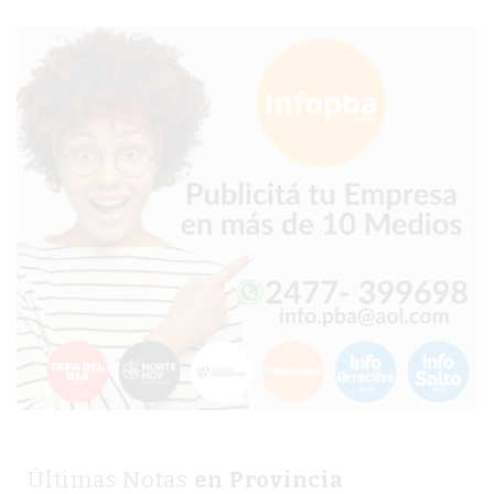
GIMNASIO
EN
PERGAMINO
CON
BUENOS
PROFESORES
GIMNASIO
PERGAMINO
SUPLEMENTOS
DEPORTIVOS
EN
PERGAMINO
¿DÓNDE
COMPRAR
CREATINA
EN
Últimas Notas
en Provincia