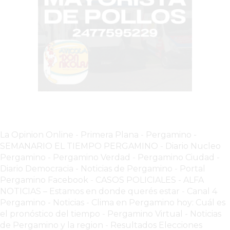
TIENDA
ONLINE
GRATIS
BON
YOGURT
-
YOGURTERIA
EN
PERGAMINO
LA
La Opinion Online
-
Primera Plana
-
Pergamino -
ALTERNATIVA
SEMANARIO EL TIEMPO PERGAMINO
-
Diario Nucleo
A
Pergamino
-
Pergamino Verdad
-
Pergamino Ciuda
d
-
TIENDA
Diario Democracia - Noticias de Pergamino
-
Portal
NUBE
Pergamino Facebook
-
CASOS POLICIALES -
ALFA
NOTICIAS – Estamos en donde querés estar
-
Canal 4
Y
Pergamino - Noticias
-
Clima en Pergamino hoy: Cuál es
SHOPIFY:
el pronóstico del tiempo
-
Pergamino Virtual - Noticias
CÓMO
de Pergamino y la region
-
Resultados Elecciones