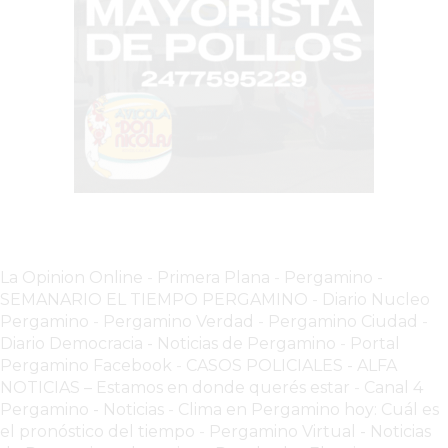
PERGAMINO?
¿DÓNDE
COMPRAR
PROTEÍNA
EN
PERGAMINO?
POWERBODY
NUTRITION:
LA
TIENDA
DE
La Opinion Online
-
Primera Plana
-
Pergamino -
SUPLEMENTOS
SEMANARIO EL TIEMPO PERGAMINO
-
Diario Nucleo
DEPORTIVOS
Pergamino
-
Pergamino Verdad
-
Pergamino Ciuda
d
-
Diario Democracia - Noticias de Pergamino
-
Portal
LÍDER
Pergamino Facebook
-
CASOS POLICIALES -
ALFA
EN
NOTICIAS – Estamos en donde querés estar
-
Canal 4
PERGAMINO
Pergamino - Noticias
-
Clima en Pergamino hoy: Cuál es
CREAR
el pronóstico del tiempo
-
Pergamino Virtual - Noticias