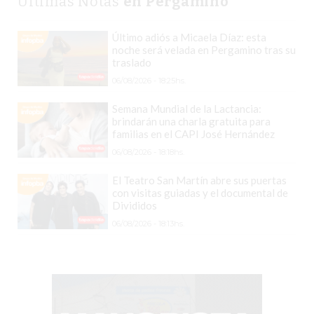
Últimas Notas
en Pergamino
GIMNASIO
EN
Último adiós a Micaela Díaz: esta
noche será velada en Pergamino tras su
PERGAMINO
traslado
CON
06/08/2026 - 18:25hs.
BUENOS
PROFESORES
Semana Mundial de la Lactancia:
brindarán una charla gratuita para
GIMNASIO
familias en el CAPI José Hernández
PERGAMINO
06/08/2026 - 18:18hs.
SUPLEMENTOS
El Teatro San Martín abre sus puertas
DEPORTIVOS
con visitas guiadas y el documental de
EN
Divididos
PERGAMINO
06/08/2026 - 18:13hs.
¿DÓNDE
COMPRAR
CREATINA
EN