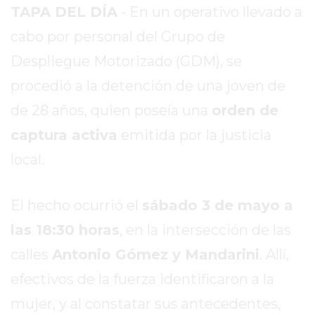
SITIO
TAPA DEL DÍA
- En un operativo llevado a
PUBLICITÁ
cabo por personal del Grupo de
EN
Despliegue Motorizado (GDM), se
TAPA
DEL
procedió a la detención de una joven de
DIA
de 28 años, quien poseía una
orden de
DIARIO
captura activa
emitida por la justicia
NORTE
HOY
local.
GRUPO
DE
El hecho ocurrió el
sábado 3 de mayo a
MEDIOS
las 18:30 horas
, en la intersección de las
INFOPBA
NOTICIAS
calles
Antonio Gómez y Mandarini
. Allí,
DE
efectivos de la fuerza identificaron a la
SALTO
mujer, y al constatar sus antecedentes,
DIARIO