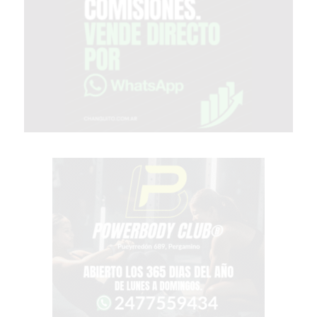
2026
GIMNASIOS
ABIERTOS
HOY
EN
PERGAMINO
GIMNASIO
EN
PERGAMINO
CON
PLANES
PERSONALIZADOS
DÓNDE
HACER
MUSCULACIÓN
EN
PERGAMINO