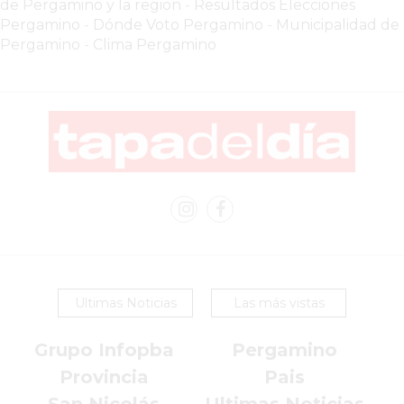
TIENDA
de Pergamino y la region
-
Resultados Elecciones
Pergamino
-
Dónde Voto Pergamino
-
Municipalidad de
ONLINE
Pergamino
-
Clima Pergamino
GRATIS
BON
YOGURT
-
YOGURTERIA
EN
PERGAMINO
LA
ALTERNATIVA
A
TIENDA
Ultimas Noticias
Las más vistas
NUBE
Y
Grupo Infopba
Pergamino
SHOPIFY:
Provincia
Pais
CÓMO