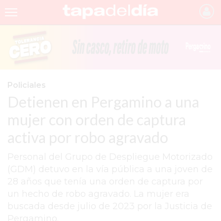
INICIO
NOTICIAS RECIENTES
GRUPO INFOPBA
Policiales
Detienen en Pergamino a una
PERGAMINO
mujer con orden de captura
PROVINCIA
activa por robo agravado
PAIS
Personal del Grupo de Despliegue Motorizado
SAN NICOLÁS
(GDM) detuvo en la vía pública a una joven de
ULTIMAS NOTICIAS
28 años que tenía una orden de captura por
un hecho de robo agravado. La mujer era
FARMACIAS
buscada desde julio de 2023 por la Justicia de
TEMAS DESTACADOS
Pergamino.