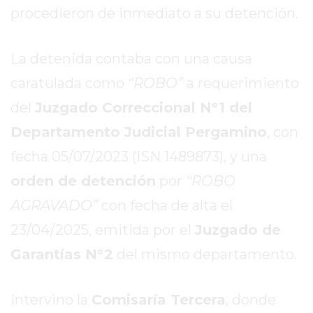
REPORTERO
procedieron de inmediato a su detención.
DIARIO
DEPORTIVO
La detenida contaba con una causa
ROJAS
caratulada como
“ROBO”
a requerimiento
VIRTUAL
del
Juzgado Correccional N°1 del
NOTICIAS
DE
Departamento Judicial Pergamino
, con
ARRECIFES
fecha 05/07/2023 (ISN 1489873), y una
ZÁRATE
orden de detención
por
“ROBO
Y
CAMPANA
AGRAVADO”
con fecha de alta el
NOTICIAS
23/04/2025, emitida por el
Juzgado de
DE
Garantías N°2
del mismo departamento.
ZÁRATE
NOTICIAS
DE
Intervino la
Comisaría Tercera
, donde
CAMPANA