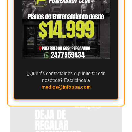
EL
MEJOR
GIMNASIO
DE
PERGAMINO
ENTRENAMIENTOS
SPORTCLUB
VS.
POWERBODY
¿Querés contactarnos o publicitar con
CLUB
nosotros? Escribinos a
EN
medios@infopba.com
PERGAMINO
UNNOBA
DESCUENTOS
PRECIO
GIMNASIO
PERGAMINO