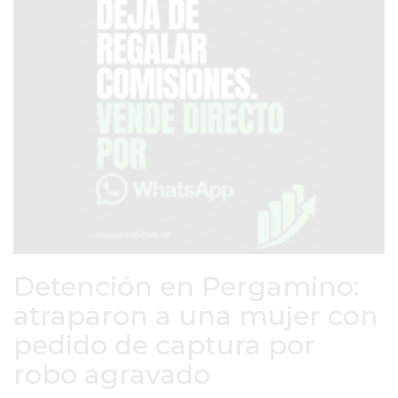
SERVICIOS
PRONÓSTICO
AVISOS FÚNEBRES
AYUDA
TÉRMINOS
Y
CONDICIONES
Detención en Pergamino:
POLÍTICAS
DE
atraparon a una mujer con
PRIVACIDAD
pedido de captura por
MAPA
robo agravado
DEL