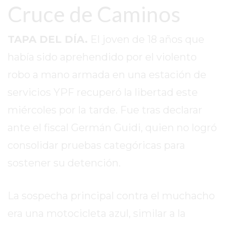
SITIO
Cruce de Caminos
PUBLICITÁ
EN
TAPA DEL DÍA.
El joven de 18 años que
TAPA
había sido aprehendido por el violento
DEL
DIA
robo a mano armada en una estación de
DIARIO
servicios YPF recuperó la libertad este
NORTE
miércoles por la tarde. Fue tras declarar
HOY
GRUPO
ante el fiscal Germán Guidi, quien no logró
DE
consolidar pruebas categóricas para
MEDIOS
sostener su detención.
INFOPBA
NOTICIAS
DE
La sospecha principal contra el muchacho
SALTO
era una motocicleta azul, similar a la
DIARIO