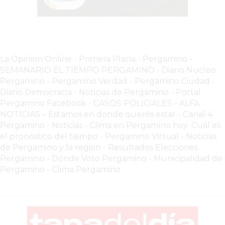
COMERCIOS
VENDAN
SIN
PAGAR
COMISIONES
La Opinion Online
-
Primera Plana
-
Pergamino -
CÓMO
SEMANARIO EL TIEMPO PERGAMINO
-
Diario Nucleo
CREAR
Pergamino
-
Pergamino Verdad
-
Pergamino Ciuda
d
-
Diario Democracia - Noticias de Pergamino
-
Portal
UNA
Pergamino Facebook
-
CASOS POLICIALES -
ALFA
TIENDA
NOTICIAS – Estamos en donde querés estar
-
Canal 4
ONLINE
Pergamino - Noticias
-
Clima en Pergamino hoy: Cuál es
EN
el pronóstico del tiempo
-
Pergamino Virtual - Noticias
PERGAMINO
de Pergamino y la region
-
Resultados Elecciones
Pergamino
-
Dónde Voto Pergamino
-
Municipalidad de
TIENDA
Pergamino
-
Clima Pergamino
ONLINE
EN
ROSARIO:
CADA