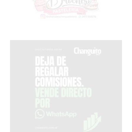
GIMNASIO
EN
PERGAMINO
CON
BUENOS
PROFESORES
GIMNASIO
PERGAMINO
SUPLEMENTOS
DEPORTIVOS
EN
PERGAMINO
¿DÓNDE
COMPRAR
CREATINA
EN