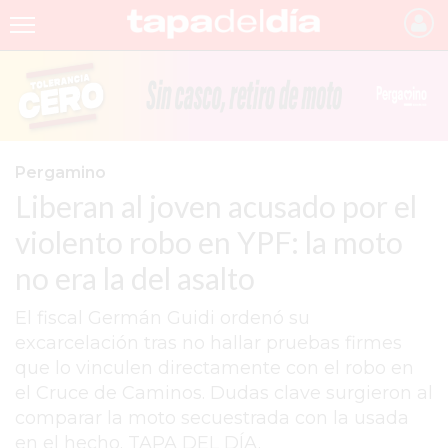
INICIO
NOTICIAS RECIENTES
GRUPO INFOPBA
Pergamino
Liberan al joven acusado por el
PERGAMINO
violento robo en YPF: la moto
PROVINCIA
no era la del asalto
PAIS
El fiscal Germán Guidi ordenó su
SAN NICOLÁS
excarcelación tras no hallar pruebas firmes
ULTIMAS NOTICIAS
que lo vinculen directamente con el robo en
el Cruce de Caminos. Dudas clave surgieron al
FARMACIAS
comparar la moto secuestrada con la usada
TEMAS DESTACADOS
en el hecho. TAPA DEL DÍA.