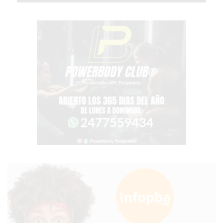
PERGAMINO?
¿DÓNDE
COMPRAR
PROTEÍNA
EN
PERGAMINO?
POWERBODY
NUTRITION:
LA
TIENDA
DE
SUPLEMENTOS
DEPORTIVOS
LÍDER
EN
PERGAMINO
CREAR