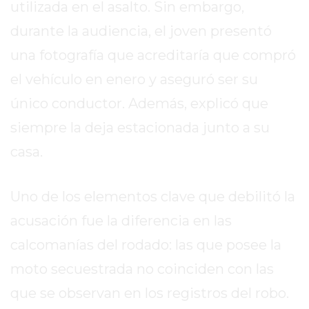
utilizada en el asalto. Sin embargo,
REPORTERO
durante la audiencia, el joven presentó
DIARIO
DEPORTIVO
una fotografía que acreditaría que compró
ROJAS
el vehículo en enero y aseguró ser su
VIRTUAL
único conductor. Además, explicó que
NOTICIAS
DE
siempre la deja estacionada junto a su
ARRECIFES
casa.
ZÁRATE
Y
Uno de los elementos clave que debilitó la
CAMPANA
NOTICIAS
acusación fue la diferencia en las
DE
calcomanías del rodado: las que posee la
ZÁRATE
moto secuestrada no coinciden con las
NOTICIAS
DE
que se observan en los registros del robo.
CAMPANA