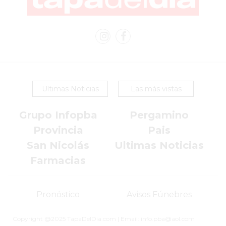
VEZ
MÁS
COMERCIOS
VENDEN
POR
WHATSAPP
SIN
Ultimas Noticias
Las más vistas
PAGAR
COMISIONES
Grupo Infopba
Pergamino
POR
Provincia
Pais
PEDIDO
San Nicolás
Ultimas Noticias
MÜNNA
Farmacias
GELATERIA
A
DOMICILIO
Pronóstico
Avisos Fúnebres
-
PEDIR
Copyright @2025 TapaDelDia.com | Email: info.pba@aol.com
ONLINE