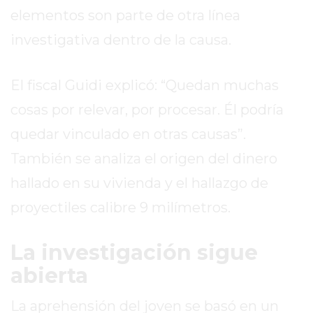
EL
elementos son parte de otra línea
MEJOR
investigativa dentro de la causa.
GIMNASIO
DE
PERGAMINO
El fiscal Guidi explicó: “Quedan muchas
ENTRENAMIENTOS
cosas por relevar, por procesar. Él podría
SPORTCLUB
quedar vinculado en otras causas”.
VS.
POWERBODY
También se analiza el origen del dinero
CLUB
hallado en su vivienda y el hallazgo de
EN
proyectiles calibre 9 milímetros.
PERGAMINO
UNNOBA
La investigación sigue
DESCUENTOS
PRECIO
abierta
GIMNASIO
La aprehensión del joven se basó en un
PERGAMINO