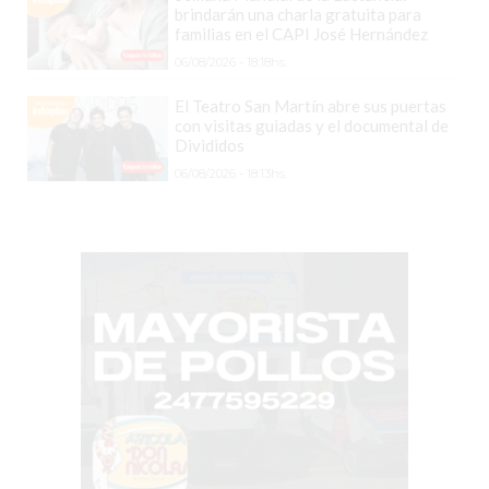
CHANGUITO.COM.AR
brindarán una charla gratuita para
DEMOCRATIZA
familias en el CAPI José Hernández
EL
06/08/2026 - 18:18hs.
COMERCIO
El Teatro San Martín abre sus puertas
POR
con visitas guiadas y el documental de
Divididos
WHATSAPP
06/08/2026 - 18:13hs.
CATÁLOGO
DE
WHATSAPP
ONLINE
EN
PERGAMINO:
LA
ALTERNATIVA
PARA
QUE
LOS