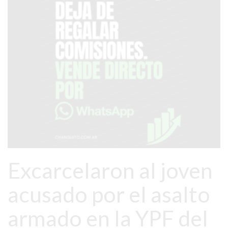
SERVICIOS
PRONÓSTICO
AVISOS FÚNEBRES
AYUDA
TÉRMINOS
Y
CONDICIONES
Excarcelaron al joven
POLÍTICAS
DE
acusado por el asalto
PRIVACIDAD
MAPA
armado en la YPF del
DEL