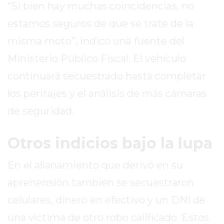
“Si bien hay muchas coincidencias, no
EXALTACIÓN
estamos seguros de que se trate de la
DE
misma moto”, indicó una fuente del
LA
CRUZ
Ministerio Público Fiscal. El vehículo
COLÓN
continuará secuestrado hasta completar
(BUENOS
los peritajes y el análisis de más cámaras
AIRES)
RESULTADOS
de seguridad.
DE
LOTERÍAS
Otros indicios bajo la lupa
Y
QUINIELAS
En el allanamiento que derivó en su
DE
aprehensión también se secuestraron
HOY
celulares, dinero en efectivo y un DNI de
PERGAMINO
HOY
una víctima de otro robo calificado. Estos