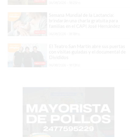
COMERCIOS
06/08/2026 - 18:25hs.
VENDAN
Semana Mundial de la Lactancia:
SIN
brindarán una charla gratuita para
PAGAR
familias en el CAPI José Hernández
COMISIONES
06/08/2026 - 18:18hs.
CÓMO
El Teatro San Martín abre sus puertas
CREAR
con visitas guiadas y el documental de
UNA
Divididos
TIENDA
06/08/2026 - 18:13hs.
ONLINE
EN
PERGAMINO
TIENDA
ONLINE
EN
ROSARIO:
CADA