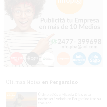
CHANGUITO.COM.AR
DEMOCRATIZA
EL
COMERCIO
POR
WHATSAPP
CATÁLOGO
DE
WHATSAPP
ONLINE
EN
PERGAMINO:
LA
Últimas Notas
en Pergamino
ALTERNATIVA
PARA
Último adiós a Micaela Díaz: esta
QUE
noche será velada en Pergamino tras su
LOS
traslado