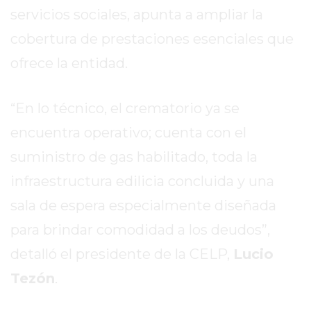
REPORTERO
servicios sociales, apunta a ampliar la
DIARIO
cobertura de prestaciones esenciales que
DEPORTIVO
ofrece la entidad.
ROJAS
VIRTUAL
“En lo técnico, el crematorio ya se
NOTICIAS
DE
encuentra operativo; cuenta con el
ARRECIFES
suministro de gas habilitado, toda la
ZÁRATE
infraestructura edilicia concluida y una
Y
CAMPANA
sala de espera especialmente diseñada
NOTICIAS
para brindar comodidad a los deudos”,
DE
detalló el presidente de la CELP,
Lucio
ZÁRATE
NOTICIAS
Tezón
.
DE
CAMPANA