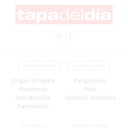
EN
PERGAMINO
YOGURT
HELADO
VIVERE
BENE
-
ENVIOS
Ultimas Noticias
Las más vistas
A
DOMICILIO
Grupo Infopba
Pergamino
PEDIR
Provincia
Pais
YOGUR
San Nicolás
Ultimas Noticias
HELADO
VIVERE
Farmacias
BENE
PERGAMINO
Pronóstico
Avisos Fúnebres
A