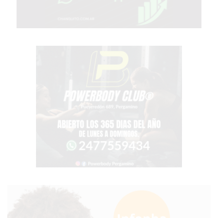
TIENDA
ONLINE
GRATIS
BON
YOGURT
-
YOGURTERIA
EN
PERGAMINO
LA
ALTERNATIVA
A
TIENDA
NUBE
Y
SHOPIFY:
CÓMO