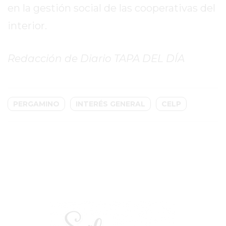
en la gestión social de las cooperativas del
GIMNASIO
interior.
EN
PERGAMINO
CON
Redacción de Diario TAPA DEL DÍA
BUENOS
PROFESORES
GIMNASIO
PERGAMINO
INTERÉS GENERAL
CELP
PERGAMINO
SUPLEMENTOS
DEPORTIVOS
EN
PERGAMINO
¿DÓNDE
COMPRAR
CREATINA
EN