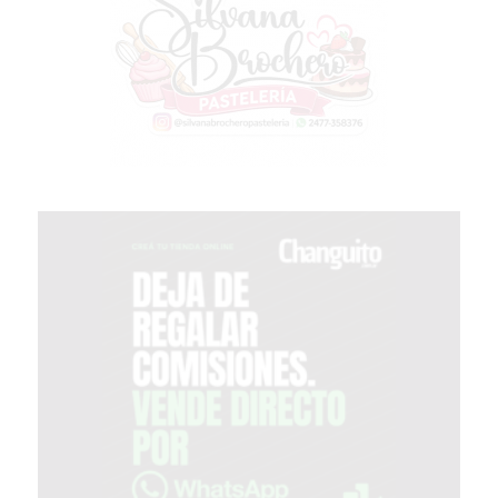
PERGAMINO?
¿DÓNDE
COMPRAR
PROTEÍNA
EN
PERGAMINO?
POWERBODY
NUTRITION:
LA
TIENDA
DE
SUPLEMENTOS
DEPORTIVOS
LÍDER
EN
PERGAMINO
CREAR