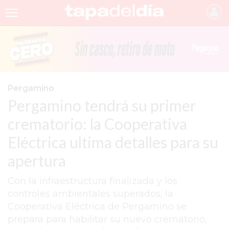
INICIO
NOTICIAS RECIENTES
GRUPO INFOPBA
Pergamino
Pergamino tendrá su primer
PERGAMINO
crematorio: la Cooperativa
PROVINCIA
Eléctrica ultima detalles para su
PAIS
apertura
SAN NICOLÁS
Con la infraestructura finalizada y los
ULTIMAS NOTICIAS
controles ambientales superados, la
FARMACIAS
Cooperativa Eléctrica de Pergamino se
prepara para habilitar su nuevo crematorio,
TEMAS DESTACADOS