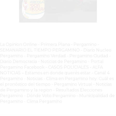
VEZ
MÁS
COMERCIOS
VENDEN
POR
WHATSAPP
SIN
La Opinion Online
-
Primera Plana
-
Pergamino -
PAGAR
SEMANARIO EL TIEMPO PERGAMINO
-
Diario Nucleo
COMISIONES
Pergamino
-
Pergamino Verdad
-
Pergamino Ciuda
d
-
POR
Diario Democracia - Noticias de Pergamino
-
Portal
Pergamino Facebook
-
CASOS POLICIALES -
ALFA
PEDIDO
NOTICIAS – Estamos en donde querés estar
-
Canal 4
MÜNNA
Pergamino - Noticias
-
Clima en Pergamino hoy: Cuál es
GELATERIA
el pronóstico del tiempo
-
Pergamino Virtual - Noticias
A
de Pergamino y la region
-
Resultados Elecciones
DOMICILIO
Pergamino
-
Dónde Voto Pergamino
-
Municipalidad de
Pergamino
-
Clima Pergamino
-
PEDIR
ONLINE