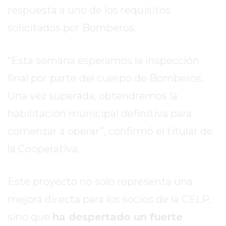
EL
respuesta a uno de los requisitos
MEJOR
solicitados por Bomberos.
GIMNASIO
DE
PERGAMINO
“Esta semana esperamos la inspección
ENTRENAMIENTOS
final por parte del cuerpo de Bomberos.
SPORTCLUB
Una vez superada, obtendremos la
VS.
habilitación municipal definitiva para
POWERBODY
CLUB
comenzar a operar”, confirmó el titular de
EN
la Cooperativa.
PERGAMINO
UNNOBA
DESCUENTOS
Este proyecto no solo representa una
PRECIO
mejora directa para los socios de la CELP,
GIMNASIO
sino que
ha despertado un fuerte
PERGAMINO