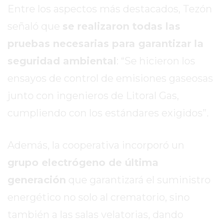
Entre los aspectos más destacados, Tezón
EXALTACIÓN
señaló que
se realizaron todas las
DE
LA
pruebas necesarias para garantizar la
CRUZ
seguridad ambiental
: “Se hicieron los
COLÓN
ensayos de control de emisiones gaseosas
(BUENOS
AIRES)
junto con ingenieros de Litoral Gas,
RESULTADOS
cumpliendo con los estándares exigidos”.
DE
LOTERÍAS
Además, la cooperativa incorporó un
Y
QUINIELAS
grupo electrógeno de última
DE
generación
que garantizará el suministro
HOY
energético no solo al crematorio, sino
PERGAMINO
HOY
también a las salas velatorias, dando