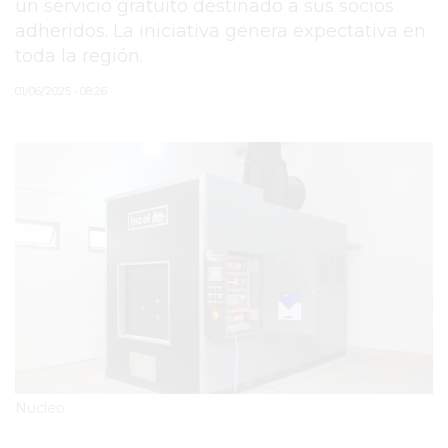
un servicio gratuito destinado a sus socios
adheridos. La iniciativa genera expectativa en
PERGAMINO
toda la región.
MUNICIPALIDAD
01/06/2025 • 08:26
SUBE
TEATRO SAN MARTÍN
SEMANA MUNDIAL DE
LA LACTANCIA
CUD
SECRETARÍA DE SALUD
DE LA MUNICIPALIDAD DE
PERGAMINO
Nucleo