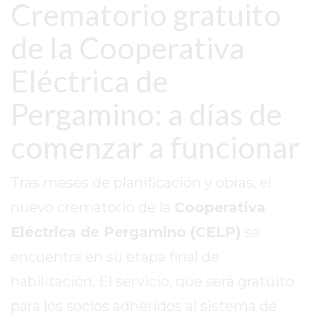
Crematorio gratuito
SITIO
PUBLICITÁ
de la Cooperativa
EN
TAPA
Eléctrica de
DEL
DIA
Pergamino: a días de
DIARIO
comenzar a funcionar
NORTE
HOY
GRUPO
Tras meses de planificación y obras, el
DE
nuevo crematorio de la
Cooperativa
MEDIOS
Eléctrica de Pergamino (CELP)
se
INFOPBA
NOTICIAS
encuentra en su etapa final de
DE
habilitación. El servicio, que será gratuito
SALTO
para los socios adheridos al sistema de
DIARIO