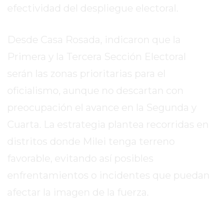
DIARIO
efectividad del despliegue electoral.
DEPORTIVO
ROJAS
Desde Casa Rosada, indicaron que la
VIRTUAL
NOTICIAS
Primera y la Tercera Sección Electoral
DE
serán las zonas prioritarias para el
ARRECIFES
oficialismo, aunque no descartan con
ZÁRATE
preocupación el avance en la Segunda y
Y
CAMPANA
Cuarta. La estrategia plantea recorridas en
NOTICIAS
distritos donde Milei tenga terreno
DE
favorable, evitando así posibles
ZÁRATE
NOTICIAS
enfrentamientos o incidentes que puedan
DE
afectar la imagen de la fuerza.
CAMPANA
EXALTACIÓN