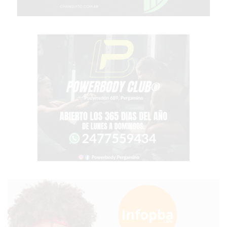
GRATIS
BON
YOGURT
-
YOGURTERIA
EN
PERGAMINO
LA
ALTERNATIVA
A
TIENDA
NUBE
Y
SHOPIFY:
CÓMO
CHANGUITO.COM.AR
DEMOCRATIZA