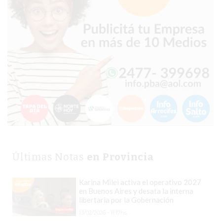
EL
COMERCIO
POR
WHATSAPP
CATÁLOGO
DE
WHATSAPP
ONLINE
EN
PERGAMINO:
LA
ALTERNATIVA
Últimas Notas
en Provincia
PARA
QUE
Karina Milei activa el operativo 2027
LOS
en Buenos Aires y desata la interna
libertaria por la Gobernación
COMERCIOS
13/02/2026 - 11:17hs.
VENDAN