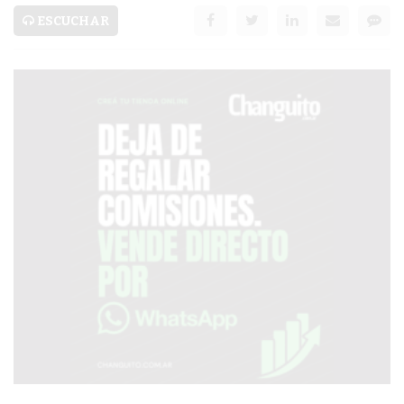
PRONÓSTICO
ESCUCHAR
AVISOS FÚNEBRES
AYUDA
TÉRMINOS
Y
CONDICIONES
POLÍTICAS
DE
PRIVACIDAD
MAPA
DEL
SITIO
PUBLICITÁ