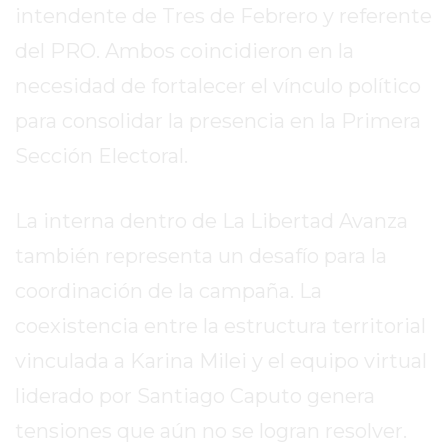
intendente de Tres de Febrero y referente
GIMNASIO
DE
del PRO. Ambos coincidieron en la
PERGAMINO
necesidad de fortalecer el vínculo político
ENTRENAMIENTOS
para consolidar la presencia en la Primera
SPORTCLUB
Sección Electoral.
VS.
POWERBODY
CLUB
La interna dentro de La Libertad Avanza
EN
también representa un desafío para la
PERGAMINO
coordinación de la campaña. La
UNNOBA
DESCUENTOS
coexistencia entre la estructura territorial
PRECIO
vinculada a Karina Milei y el equipo virtual
GIMNASIO
liderado por Santiago Caputo genera
PERGAMINO
2026
tensiones que aún no se logran resolver.