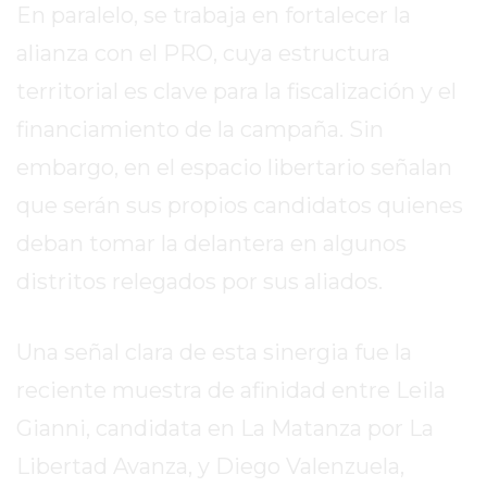
En paralelo, se trabaja en fortalecer la
DE
LA
alianza con el PRO, cuya estructura
CRUZ
territorial es clave para la fiscalización y el
COLÓN
financiamiento de la campaña. Sin
(BUENOS
AIRES)
embargo, en el espacio libertario señalan
RESULTADOS
que serán sus propios candidatos quienes
DE
deban tomar la delantera en algunos
LOTERÍAS
Y
distritos relegados por sus aliados.
QUINIELAS
DE
Una señal clara de esta sinergia fue la
HOY
reciente muestra de afinidad entre Leila
PERGAMINO
HOY
Gianni, candidata en La Matanza por La
EL
Libertad Avanza, y Diego Valenzuela,
MEJOR