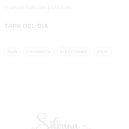
EN
nuevas fuerzas políticas.
PERGAMINO
CON
TAPA DEL DÍA
BUENOS
PROFESORES
GIMNASIO
PERGAMINO
PAÍS
PROVINCIA
ELECCIONES
MILEI
SUPLEMENTOS
DEPORTIVOS
EN
PERGAMINO
¿DÓNDE
COMPRAR
CREATINA
EN
PERGAMINO?
¿DÓNDE