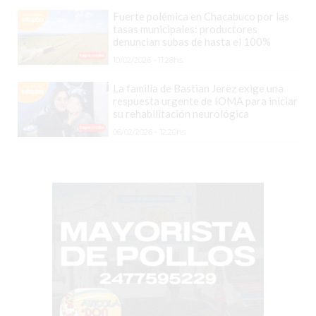
SIN
Fuerte polémica en Chacabuco por las
PAGAR
tasas municipales: productores
denuncian subas de hasta el 100%
COMISIONES
10/02/2026 - 11:28hs.
CÓMO
CREAR
La familia de Bastian Jerez exige una
respuesta urgente de IOMA para iniciar
UNA
su rehabilitación neurológica
TIENDA
06/02/2026 - 12:20hs.
ONLINE
EN
PERGAMINO
TIENDA
ONLINE
EN
ROSARIO:
CADA
VEZ
MÁS