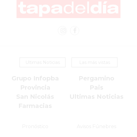
PERGAMINO
YOGURT
HELADO
VIVERE
BENE
-
ENVIOS
A
Ultimas Noticias
Las más vistas
DOMICILIO
PEDIR
Grupo Infopba
Pergamino
YOGUR
Provincia
Pais
HELADO
San Nicolás
Ultimas Noticias
VIVERE
Farmacias
BENE
PERGAMINO
A
Pronóstico
Avisos Fúnebres
DOMICILIO!