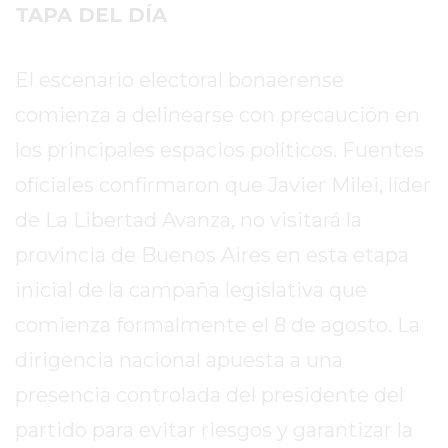
TAPA DEL DÍA
EN
TAPA
DEL
El escenario electoral bonaerense
DIA
comienza a delinearse con precaución en
DIARIO
los principales espacios políticos. Fuentes
NORTE
HOY
oficiales confirmaron que Javier Milei, líder
GRUPO
de La Libertad Avanza, no visitará la
DE
provincia de Buenos Aires en esta etapa
MEDIOS
INFOPBA
inicial de la campaña legislativa que
NOTICIAS
comienza formalmente el 8 de agosto. La
DE
dirigencia nacional apuesta a una
SALTO
presencia controlada del presidente del
DIARIO
REPORTERO
partido para evitar riesgos y garantizar la