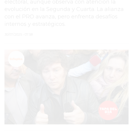
electoral, aunque observa con atención la
evolución en la Segunda y Cuarta. La alianza
PERGAMINO
con el PRO avanza, pero enfrenta desafíos
ARBOLADO PÚBLICO
internos y estratégicos.
PLAN DE FORESTACIÓN
30/07/2025 • 07:58
2026
SUBE
CUD
PASE LIBRE
MULTIMODAL
POLICIALES
SERVICIOS