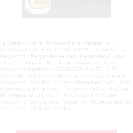
COMERCIOS
VENDEN
POR
WHATSAPP
SIN
PAGAR
La Opinion Online
-
Primera Plana
-
Pergamino -
SEMANARIO EL TIEMPO PERGAMINO
-
Diario Nucleo
COMISIONES
Pergamino
-
Pergamino Verdad
-
Pergamino Ciuda
d
-
POR
Diario Democracia - Noticias de Pergamino
-
Portal
PEDIDO
Pergamino Facebook
-
CASOS POLICIALES -
ALFA
MÜNNA
NOTICIAS – Estamos en donde querés estar
-
Canal 4
GELATERIA
Pergamino - Noticias
-
Clima en Pergamino hoy: Cuál es
el pronóstico del tiempo
-
Pergamino Virtual - Noticias
A
de Pergamino y la region
-
Resultados Elecciones
DOMICILIO
Pergamino
-
Dónde Voto Pergamino
-
Municipalidad de
-
Pergamino
-
Clima Pergamino
PEDIR
ONLINE
EN