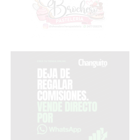
COMPRAR
PROTEÍNA
EN
PERGAMINO?
POWERBODY
NUTRITION:
LA
TIENDA
DE
SUPLEMENTOS
DEPORTIVOS
LÍDER
EN
PERGAMINO
CREAR
TIENDA
ONLINE