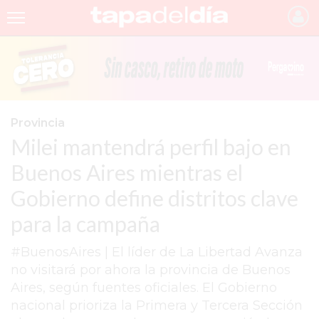
INICIO
NOTICIAS RECIENTES
GRUPO INFOPBA
Provincia
Milei mantendrá perfil bajo en
PERGAMINO
Buenos Aires mientras el
PROVINCIA
Gobierno define distritos clave
PAIS
para la campaña
SAN NICOLÁS
#BuenosAires | El líder de La Libertad Avanza
ULTIMAS NOTICIAS
no visitará por ahora la provincia de Buenos
FARMACIAS
Aires, según fuentes oficiales. El Gobierno
nacional prioriza la Primera y Tercera Sección
TEMAS DESTACADOS