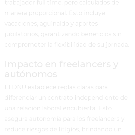
DIARIO
trabajador full time, pero calculados de
DEPORTIVO
manera proporcional. Esto incluye
ROJAS
vacaciones, aguinaldo y aportes
VIRTUAL
jubilatorios, garantizando beneficios sin
NOTICIAS
DE
comprometer la flexibilidad de su jornada.
ARRECIFES
ZÁRATE
Impacto en freelancers y
Y
autónomos
CAMPANA
NOTICIAS
El DNU establece reglas claras para
DE
diferenciar un contrato independiente de
ZÁRATE
una relación laboral encubierta. Esto
NOTICIAS
DE
asegura autonomía para los freelancers y
CAMPANA
reduce riesgos de litigios, brindando un
EXALTACIÓN