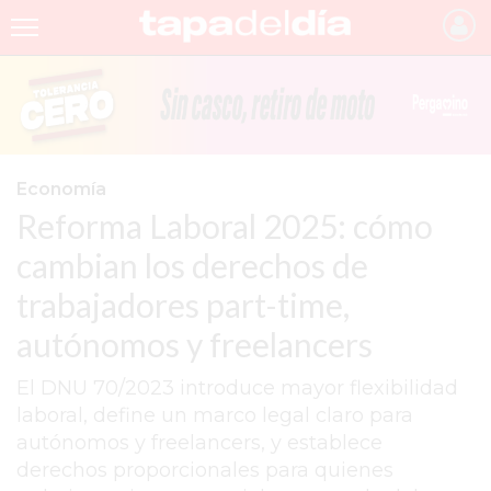
INICIO
NOTICIAS RECIENTES
GRUPO INFOPBA
Economía
Reforma Laboral 2025: cómo
PERGAMINO
cambian los derechos de
PROVINCIA
trabajadores part-time,
PAIS
autónomos y freelancers
SAN NICOLÁS
El DNU 70/2023 introduce mayor flexibilidad
ULTIMAS NOTICIAS
laboral, define un marco legal claro para
FARMACIAS
autónomos y freelancers, y establece
derechos proporcionales para quienes
TEMAS DESTACADOS