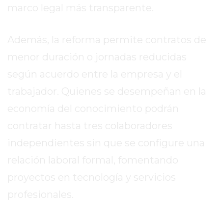
marco legal más transparente.
DE
LA
CRUZ
Además, la reforma permite contratos de
COLÓN
menor duración o jornadas reducidas
(BUENOS
según acuerdo entre la empresa y el
AIRES)
RESULTADOS
trabajador. Quienes se desempeñan en la
DE
economía del conocimiento podrán
LOTERÍAS
contratar hasta tres colaboradores
Y
QUINIELAS
independientes sin que se configure una
DE
relación laboral formal, fomentando
HOY
proyectos en tecnología y servicios
PERGAMINO
HOY
profesionales.
EL
MEJOR