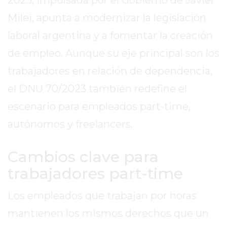
EN
Milei, apunta a modernizar la legislación
TAPA
laboral argentina y a fomentar la creación
DEL
DIA
de empleo. Aunque su eje principal son los
DIARIO
trabajadores en relación de dependencia,
NORTE
el DNU 70/2023 también redefine el
HOY
escenario para empleados part-time,
GRUPO
DE
autónomos y freelancers.
MEDIOS
INFOPBA
Cambios clave para
NOTICIAS
trabajadores part-time
DE
SALTO
Los empleados que trabajan por horas
DIARIO
mantienen los mismos derechos que un
REPORTERO