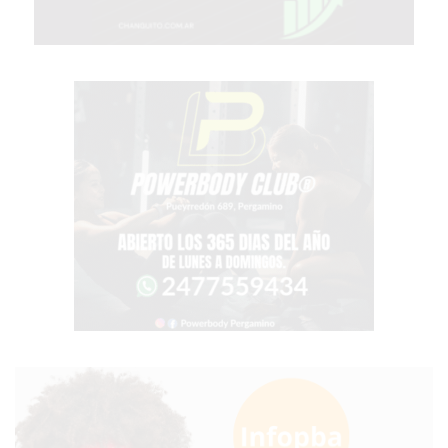
COMPRAR
PROTEÍNA
EN
PERGAMINO?
POWERBODY
NUTRITION:
LA
TIENDA
DE
SUPLEMENTOS
DEPORTIVOS
LÍDER
EN
PERGAMINO
CREAR
TIENDA
ONLINE