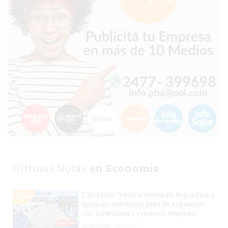
GRATIS
BON
YOGURT
-
YOGURTERIA
EN
PERGAMINO
LA
ALTERNATIVA
A
TIENDA
NUBE
Últimas Notas
en Economía
Y
SHOPIFY:
Carrefour frena la venta en Argentina y
CÓMO
lanza un ambicioso plan de expansión
CHANGUITO.COM.AR
con inversiones y nuevos empleos
DEMOCRATIZA
20/02/2026 - 12:44hs.