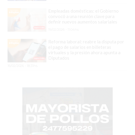
EL
Empleadas domésticas: el Gobierno
COMERCIO
convocó a una reunión clave para
POR
definir nuevos aumentos salariales
WHATSAPP
19/02/2026 - 11:04hs.
CATÁLOGO
Reforma laboral: reabre la disputa por
DE
el pago de salarios en billeteras
virtuales y la presión ahora apunta a
WHATSAPP
Diputados
ONLINE
16/02/2026 - 18:31hs.
EN
PERGAMINO:
LA
ALTERNATIVA
PARA
QUE
LOS
COMERCIOS
VENDAN