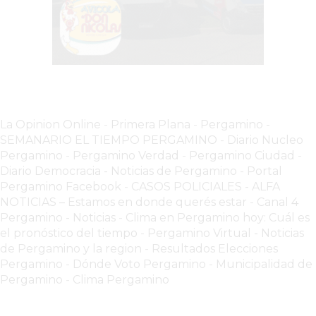
SIN
PAGAR
COMISIONES
CÓMO
CREAR
UNA
TIENDA
La Opinion Online
-
Primera Plana
-
Pergamino -
SEMANARIO EL TIEMPO PERGAMINO
-
Diario Nucleo
ONLINE
Pergamino
-
Pergamino Verdad
-
Pergamino Ciuda
d
-
EN
Diario Democracia - Noticias de Pergamino
-
Portal
PERGAMINO
Pergamino Facebook
-
CASOS POLICIALES -
ALFA
TIENDA
NOTICIAS – Estamos en donde querés estar
-
Canal 4
ONLINE
Pergamino - Noticias
-
Clima en Pergamino hoy: Cuál es
el pronóstico del tiempo
-
Pergamino Virtual - Noticias
EN
de Pergamino y la region
-
Resultados Elecciones
ROSARIO:
Pergamino
-
Dónde Voto Pergamino
-
Municipalidad de
CADA
Pergamino
-
Clima Pergamino
VEZ
MÁS