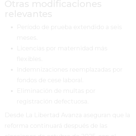
Otras modificaciones
GIMNASIO
relevantes
DE
PERGAMINO
Período de prueba extendido a seis
ENTRENAMIENTOS
meses.
SPORTCLUB
Licencias por maternidad más
VS.
POWERBODY
flexibles.
CLUB
Indemnizaciones reemplazadas por
EN
fondos de cese laboral.
PERGAMINO
UNNOBA
Eliminación de multas por
DESCUENTOS
registración defectuosa.
PRECIO
GIMNASIO
Desde La Libertad Avanza aseguran que la
PERGAMINO
reforma continuará después de las
2026