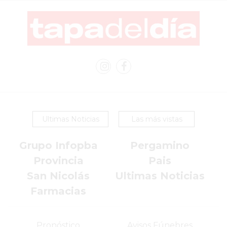
COMERCIOS
VENDEN
POR
WHATSAPP
SIN
PAGAR
COMISIONES
POR
PEDIDO
Ultimas Noticias
Las más vistas
MÜNNA
GELATERIA
Grupo Infopba
Pergamino
A
Provincia
Pais
DOMICILIO
San Nicolás
Ultimas Noticias
-
Farmacias
PEDIR
ONLINE
EN
Pronóstico
Avisos Fúnebres