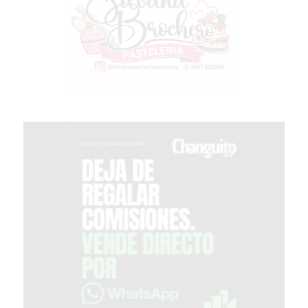
EN
PERGAMINO
CON
BUENOS
PROFESORES
GIMNASIO
PERGAMINO
SUPLEMENTOS
DEPORTIVOS
EN
PERGAMINO
¿DÓNDE
COMPRAR
CREATINA
EN
PERGAMINO?
¿DÓNDE