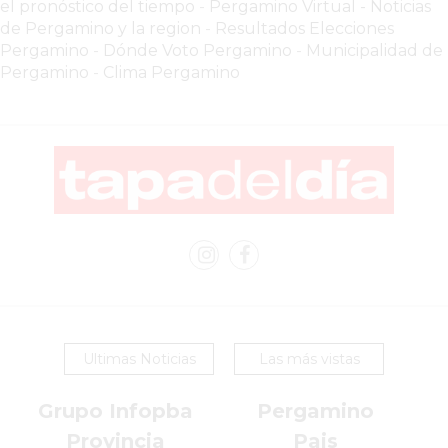
el pronóstico del tiempo
-
Pergamino Virtual - Noticias
SIN
de Pergamino y la region
-
Resultados Elecciones
PAGAR
Pergamino
-
Dónde Voto Pergamino
-
Municipalidad de
COMISIONES
Pergamino
-
Clima Pergamino
CÓMO
CREAR
UNA
TIENDA
ONLINE
EN
PERGAMINO
TIENDA
ONLINE
EN
ROSARIO:
Ultimas Noticias
Las más vistas
CADA
Grupo Infopba
Pergamino
VEZ
MÁS
Provincia
Pais