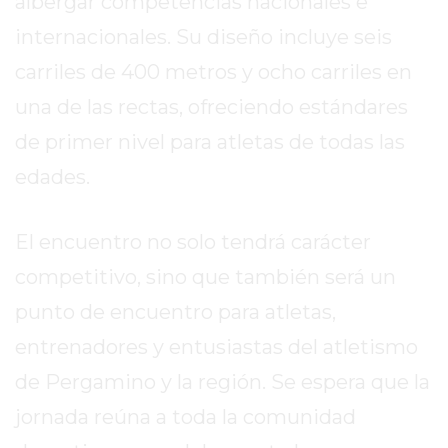
albergar competencias nacionales e
DIARIO
DEPORTIVO
internacionales. Su diseño incluye seis
ROJAS
carriles de 400 metros y ocho carriles en
VIRTUAL
una de las rectas, ofreciendo estándares
NOTICIAS
de primer nivel para atletas de todas las
DE
ARRECIFES
edades.
ZÁRATE
Y
El encuentro no solo tendrá carácter
CAMPANA
competitivo, sino que también será un
NOTICIAS
DE
punto de encuentro para atletas,
ZÁRATE
entrenadores y entusiastas del atletismo
NOTICIAS
de Pergamino y la región. Se espera que la
DE
CAMPANA
jornada reúna a toda la comunidad
EXALTACIÓN