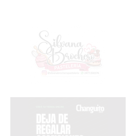
GIMNASIO
DE
PERGAMINO
OPINIONES
GIMNASIO
CERCA
DE
MI
¿CUÁL
ES
EL
GIMNASIO
MÁS
MODERNO
DE
PERGAMINO?
GIMNASIO