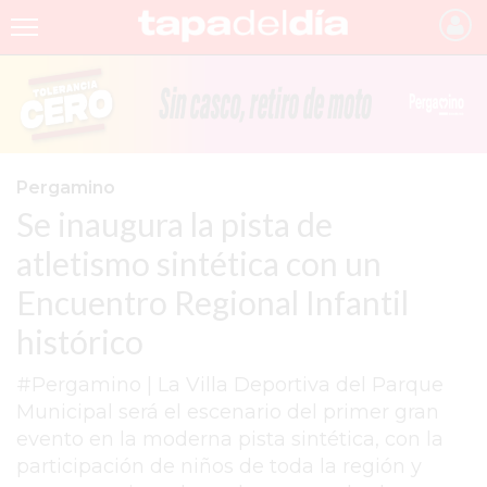
INICIO
NOTICIAS RECIENTES
GRUPO INFOPBA
Pergamino
Se inaugura la pista de
PERGAMINO
atletismo sintética con un
PROVINCIA
Encuentro Regional Infantil
PAIS
histórico
SAN NICOLÁS
#Pergamino | La Villa Deportiva del Parque
ULTIMAS NOTICIAS
Municipal será el escenario del primer gran
FARMACIAS
evento en la moderna pista sintética, con la
participación de niños de toda la región y
TEMAS DESTACADOS