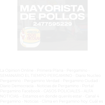
EL
COMERCIO
POR
WHATSAPP
CATÁLOGO
DE
WHATSAPP
ONLINE
EN
PERGAMINO:
LA
La Opinion Online
-
Primera Plana
-
Pergamino -
ALTERNATIVA
SEMANARIO EL TIEMPO PERGAMINO
-
Diario Nucleo
PARA
Pergamino
-
Pergamino Verdad
-
Pergamino Ciuda
d
-
QUE
Diario Democracia - Noticias de Pergamino
-
Portal
LOS
Pergamino Facebook
-
CASOS POLICIALES -
ALFA
COMERCIOS
NOTICIAS – Estamos en donde querés estar
-
Canal 4
Pergamino - Noticias
-
Clima en Pergamino hoy: Cuál es
VENDAN