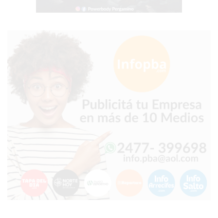
COMPRAR
PROTEÍNA
EN
PERGAMINO?
POWERBODY
NUTRITION:
LA
TIENDA
DE
SUPLEMENTOS
DEPORTIVOS
LÍDER
EN
PERGAMINO
CREAR
TIENDA
ONLINE