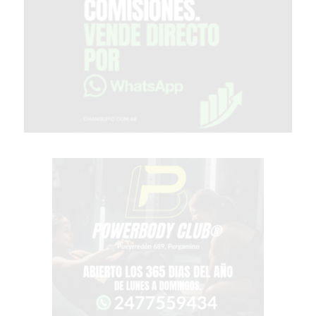
EN
PERGAMINO
CON
BUENOS
PROFESORES
GIMNASIO
PERGAMINO
SUPLEMENTOS
DEPORTIVOS
EN
PERGAMINO
¿DÓNDE
COMPRAR
CREATINA
EN
PERGAMINO?
¿DÓNDE