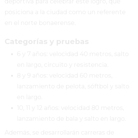
deportiva para celebrar este logro, que
DE
posiciona a la ciudad como un referente
LA
CRUZ
en el norte bonaerense.
COLÓN
(BUENOS
Categorías y pruebas
AIRES)
6 y 7 años: velocidad 40 metros, salto
RESULTADOS
DE
en largo, circuito y resistencia.
LOTERÍAS
8 y 9 años: velocidad 60 metros,
Y
lanzamiento de pelota, sóftbol y salto
QUINIELAS
DE
en largo.
HOY
10, 11 y 12 años: velocidad 80 metros,
PERGAMINO
lanzamiento de bala y salto en largo.
HOY
EL
Además, se desarrollarán carreras de
MEJOR