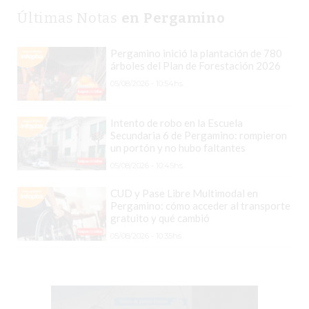
GRATIS
Últimas Notas
en Pergamino
BON
YOGURT
Pergamino inició la plantación de 780
árboles del Plan de Forestación 2026
-
05/08/2026 - 10:54hs.
YOGURTERIA
EN
PERGAMINO
Intento de robo en la Escuela
Secundaria 6 de Pergamino: rompieron
LA
un portón y no hubo faltantes
ALTERNATIVA
05/08/2026 - 10:45hs.
A
CUD y Pase Libre Multimodal en
TIENDA
Pergamino: cómo acceder al transporte
NUBE
gratuito y qué cambió
Y
05/08/2026 - 10:35hs.
SHOPIFY:
CÓMO
CHANGUITO.COM.AR
DEMOCRATIZA