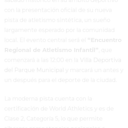
EN
con la presentación oficial de su nueva
TAPA
pista de atletismo sintética, un sueño
DEL
DIA
largamente esperado por la comunidad
DIARIO
local. El evento central será el
“Encuentro
NORTE
Regional de Atletismo Infantil”
, que
HOY
comenzará a las 12:00 en la
Villa Deportiva
GRUPO
DE
del Parque Municipal
y marcará un antes y
MEDIOS
un después para el deporte de la ciudad.
INFOPBA
NOTICIAS
DE
La moderna pista cuenta con la
SALTO
certificación de World Athletics y es de
DIARIO
Clase 2, Categoría 5, lo que permite
REPORTERO