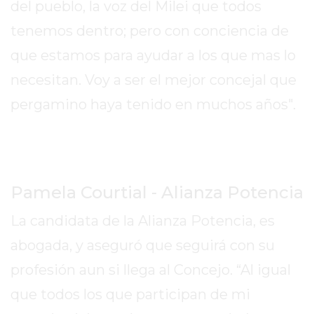
del pueblo, la voz del Milei que todos
GIMNASIO
tenemos dentro; pero con conciencia de
EN
que estamos para ayudar a los que mas lo
PERGAMINO
CON
necesitan. Voy a ser el mejor concejal que
BUENOS
pergamino haya tenido en muchos años".
PROFESORES
GIMNASIO
PERGAMINO
SUPLEMENTOS
DEPORTIVOS
Pamela Courtial - Alianza Potencia
EN
La candidata de la Alianza Potencia, es
PERGAMINO
¿DÓNDE
abogada, y aseguró que seguirá con su
COMPRAR
profesión aun si llega al Concejo. “Al igual
CREATINA
que todos los que participan de mi
EN