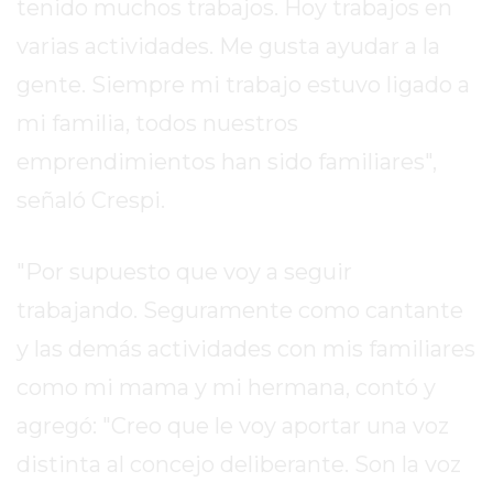
tenido muchos trabajos. Hoy trabajos en
MEJOR
varias actividades. Me gusta ayudar a la
GIMNASIO
DE
gente. Siempre mi trabajo estuvo ligado a
PERGAMINO
mi familia, todos nuestros
OPINIONES
emprendimientos han sido familiares",
GIMNASIO
señaló Crespi.
CERCA
DE
MI
"Por supuesto que voy a seguir
¿CUÁL
trabajando. Seguramente como cantante
ES
EL
y las demás actividades con mis familiares
GIMNASIO
como mi mama y mi hermana, contó y
MÁS
agregó: "Creo que le voy aportar una voz
MODERNO
DE
distinta al concejo deliberante. Son la voz
PERGAMINO?