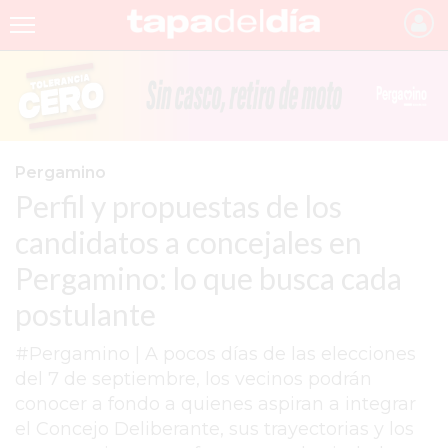
INICIO
NOTICIAS RECIENTES
GRUPO INFOPBA
Pergamino
Perfil y propuestas de los
PERGAMINO
candidatos a concejales en
PROVINCIA
Pergamino: lo que busca cada
PAIS
postulante
SAN NICOLÁS
#Pergamino | A pocos días de las elecciones
ULTIMAS NOTICIAS
del 7 de septiembre, los vecinos podrán
FARMACIAS
conocer a fondo a quienes aspiran a integrar
el Concejo Deliberante, sus trayectorias y los
TEMAS DESTACADOS