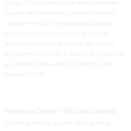
etapa. Por supuesto que al ser parte del
2026
equipo del intendente Javier Martínez,
GIMNASIOS
ABIERTOS
también me da la responsabilidad de
HOY
continuar con un proyecto que le ha
EN
hecho muy bien a la ciudad. Allí estaré
PERGAMINO
GIMNASIO
representando todo lo bueno que pasa en
EN
la ciudad y lo que está por venir”, cerró
PERGAMINO
Gustavo Ciuffo.
CON
PLANES
PERSONALIZADOS
DÓNDE
HACER
Mariano Crespi - Partido Liberal
MUSCULACIÓN
EN
"Como profesión puedo decir que he
PERGAMINO