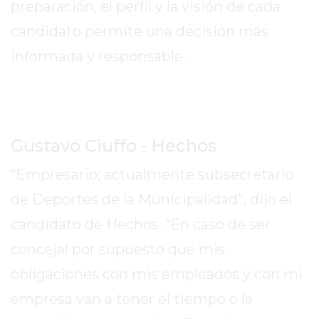
preparación, el perfil y la visión de cada
EXALTACIÓN
candidato permite una decisión más
DE
informada y responsable.
LA
CRUZ
COLÓN
(BUENOS
AIRES)
Gustavo Ciuffo - Hechos
RESULTADOS
“Empresario; actualmente subsecretario
DE
LOTERÍAS
de Deportes de la Municipalidad”, dijo el
Y
candidato de Hechos. “En caso de ser
QUINIELAS
concejal por supuesto que mis
DE
HOY
obligaciones con mis empleados y con mi
PERGAMINO
empresa van a tener el tiempo o la
HOY