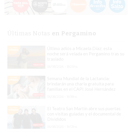
VENTAS
TODOS
LOS
DÍAS
Últimas Notas
en Pergamino
LA
RAZÓN
Último adiós a Micaela Díaz: esta
POR
noche será velada en Pergamino tras su
traslado
LA
06/08/2026 - 18:25hs.
QUE
TU
Semana Mundial de la Lactancia:
COMPETENCIA
brindarán una charla gratuita para
familias en el CAPI José Hernández
PUEDE
06/08/2026 - 18:18hs.
ESTAR
VENDIENDO
El Teatro San Martín abre sus puertas
MÁS
con visitas guiadas y el documental de
Divididos
QUE
06/08/2026 - 18:13hs.
VOS