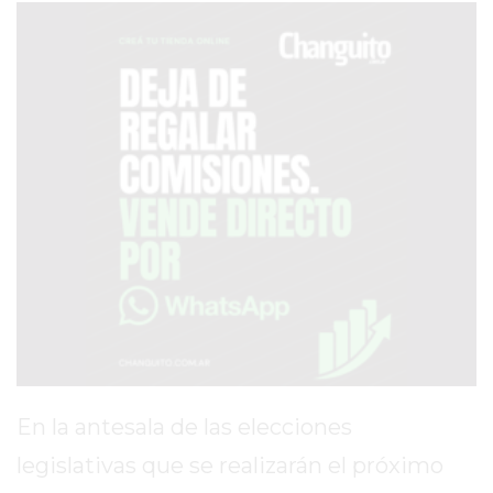
SERVICIOS
PRONÓSTICO
AVISOS FÚNEBRES
AYUDA
TÉRMINOS
Y
CONDICIONES
POLÍTICAS
DE
PRIVACIDAD
En la antesala de las elecciones
MAPA
legislativas que se realizarán el próximo
DEL