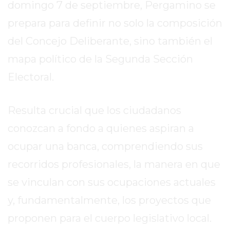
SITIO
domingo 7 de septiembre, Pergamino se
PUBLICITÁ
prepara para definir no solo la composición
EN
del Concejo Deliberante, sino también el
TAPA
mapa político de la Segunda Sección
DEL
DIA
Electoral.
DIARIO
NORTE
Resulta crucial que los ciudadanos
HOY
conozcan a fondo a quienes aspiran a
GRUPO
DE
ocupar una banca, comprendiendo sus
MEDIOS
recorridos profesionales, la manera en que
INFOPBA
se vinculan con sus ocupaciones actuales
NOTICIAS
DE
y, fundamentalmente, los proyectos que
SALTO
proponen para el cuerpo legislativo local.
DIARIO