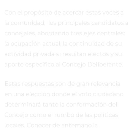
REPORTERO
Con el propósito de acercar estas voces a
DIARIO
DEPORTIVO
la comunidad, los principales candidatos a
ROJAS
concejales, abordando tres ejes centrales:
VIRTUAL
la ocupación actual, la continuidad de su
NOTICIAS
actividad privada si resultan electos y su
DE
ARRECIFES
aporte específico al Concejo Deliberante.
ZÁRATE
Y
Estas respuestas son de gran relevancia
CAMPANA
en una elección donde el voto ciudadano
NOTICIAS
DE
determinará tanto la conformación del
ZÁRATE
Concejo como el rumbo de las políticas
NOTICIAS
locales. Conocer de antemano la
DE
CAMPANA