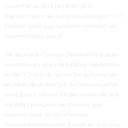
su confianza, sino también es el
EN
PERGAMINO
representante de todos aquellos que no lo
YOGURT
hicieron pero que también merecen ser
HELADO
representados por él”
VIVERE
BENE
-
“Mí aporte al Concejo Deliberante puedo
ENVIOS
resumirlo en una sola palabra: liberalismo;
A
es decir, tratar de ser un fiel defensor de
DOMICILIO
PEDIR
las ideas de la libertad, de todos aquellos
YOGUR
principios y valores fundacionales de una
HELADO
sociedad prospera, los mismos que
VIVERE
BENE
resultan igual de beneficiosos,
PERGAMINO
independientemente al nivel en el que se
A