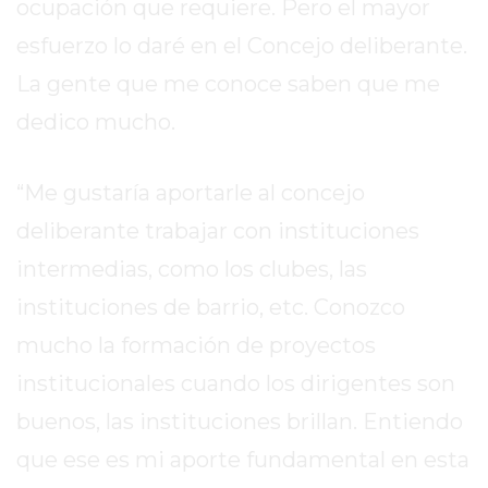
ocupación que requiere. Pero el mayor
EL
MEJOR
esfuerzo lo daré en el Concejo deliberante.
GIMNASIO
La gente que me conoce saben que me
DE
dedico mucho.
PERGAMINO
ENTRENAMIENTOS
SPORTCLUB
“Me gustaría aportarle al concejo
VS.
deliberante trabajar con instituciones
POWERBODY
intermedias, como los clubes, las
CLUB
EN
instituciones de barrio, etc. Conozco
PERGAMINO
mucho la formación de proyectos
UNNOBA
institucionales cuando los dirigentes son
DESCUENTOS
buenos, las instituciones brillan. Entiendo
PRECIO
GIMNASIO
que ese es mi aporte fundamental en esta
PERGAMINO