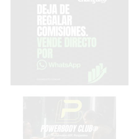
DETALLE
QUE
SEPARA
A
LOS
COMERCIOS
QUE
CRECEN
DE
LOS
QUE
SE
QUEDAN
ATRÁS
LO
QUE
ESTÁN