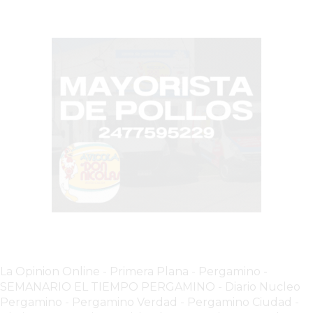
LO
QUE
NADIE
TE
DICE
SOBRE
VENDER
SOLO
CON
REDES
SOCIALES
EN
2026
EL
CAMBIO
La Opinion Online
-
Primera Plana
-
Pergamino -
SEMANARIO EL TIEMPO PERGAMINO
-
Diario Nucleo
SILENCIOSO
Pergamino
-
Pergamino Verdad
-
Pergamino Ciuda
d
-
QUE