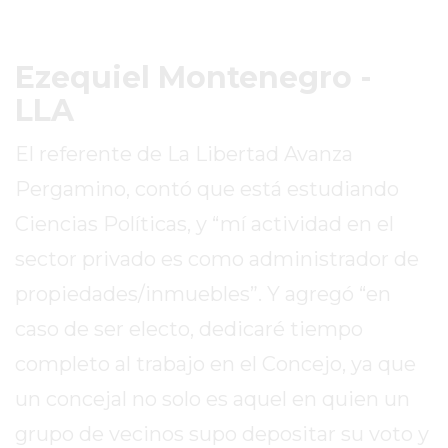
VEZ
MÁS
COMERCIOS
Ezequiel Montenegro -
VENDEN
LLA
POR
WHATSAPP
El referente de La Libertad Avanza
SIN
PAGAR
Pergamino, contó que está estudiando
COMISIONES
Ciencias Políticas, y “mí actividad en el
POR
sector privado es como administrador de
PEDIDO
MÜNNA
propiedades/inmuebles”. Y agregó “en
GELATERIA
caso de ser electo, dedicaré tiempo
A
completo al trabajo en el Concejo, ya que
DOMICILIO
-
un concejal no solo es aquel en quien un
PEDIR
grupo de vecinos supo depositar su voto y
ONLINE