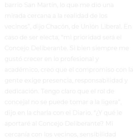
barrio San Martín, lo que me dio una
LUTOVA
mirada cercana a la realidad de los
HAMBURGUESAS
¡HACÉ
vecinos”, dijo Chacón, de Unión Liberal. En
TU
caso de ser electa, “mi prioridad será el
PEDIDO
Concejo Deliberante. Si bien siempre me
POR
DELIVERY!
gustó crecer en lo profesional y
BAJONEANDO
académico, creo que el compromiso con la
BURGERS
gente exige presencia, responsabilidad y
¡PEDIR
POR
dedicación. Tengo claro que el rol de
DELIVERY!
concejal no se puede tomar a la ligera”,
-
dijo en la charla con el Diario. “¿Y qué le
PERGAMINO
MILES
aportaré al Concejo Deliberante? Mi
DE
cercanía con los vecinos, sensibilidad