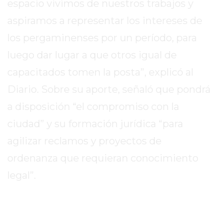
PERGAMINO?
espacio vivimos de nuestros trabajos y
¿DÓNDE
aspiramos a representar los intereses de
COMPRAR
los pergaminenses por un período, para
PROTEÍNA
EN
luego dar lugar a que otros igual de
PERGAMINO?
capacitados tomen la posta”, explicó al
POWERBODY
Diario. Sobre su aporte, señaló que pondrá
NUTRITION:
a disposición “el compromiso con la
LA
TIENDA
ciudad” y su formación jurídica “para
DE
agilizar reclamos y proyectos de
SUPLEMENTOS
ordenanza que requieran conocimiento
DEPORTIVOS
LÍDER
legal”.
EN
PERGAMINO
CREAR