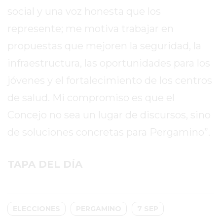
COMERCIOS
social y una voz honesta que los
EN
ARGENTINA
represente; me motiva trabajar en
SIGUEN
propuestas que mejoren la seguridad, la
PERDIENDO
infraestructura, las oportunidades para los
VENTAS
POR
jóvenes y el fortalecimiento de los centros
ESTE
de salud. Mi compromiso es que el
ERROR
Concejo no sea un lugar de discursos, sino
SIMPLE
EL
de soluciones concretas para Pergamino”.
CAMBIO
QUE
TAPA DEL DÍA
MUCHOS
NEGOCIOS
TODAVÍA
NO
ELECCIONES
PERGAMINO
7 SEP
HICIERON