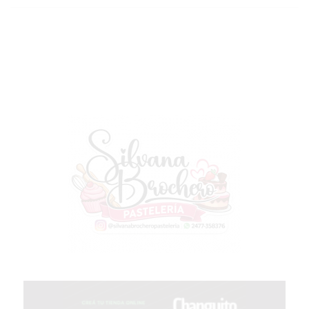
Y
YA
LES
CUESTA
CLIENTES
POR
QUÉ
VENDER
SOLO
POR
WHATSAPP
PUEDE
ESTAR
FRENANDO
TU
NEGOCIO
EL