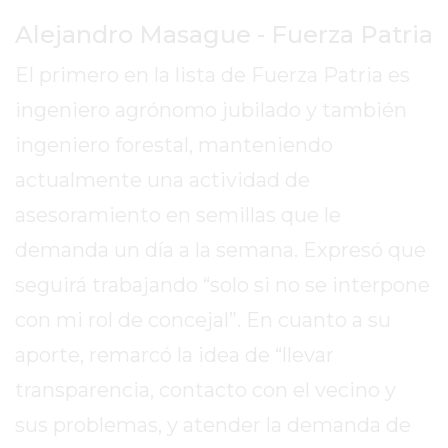
TIENDA
Alejandro Masague - Fuerza Patria
ONLINE
GRATIS
El primero en la lista de Fuerza Patria es
BON
ingeniero agrónomo jubilado y también
YOGURT
-
ingeniero forestal, manteniendo
YOGURTERIA
actualmente una actividad de
EN
asesoramiento en semillas que le
PERGAMINO
LA
demanda un día a la semana. Expresó que
ALTERNATIVA
seguirá trabajando “solo si no se interpone
A
con mi rol de concejal”. En cuanto a su
TIENDA
NUBE
aporte, remarcó la idea de “llevar
Y
transparencia, contacto con el vecino y
SHOPIFY:
sus problemas, y atender la demanda de
CÓMO