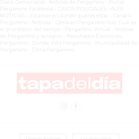
Diario Democracia - Noticias de Pergamino
-
Portal
ESTÁ
Pergamino Facebook
-
CASOS POLICIALES -
ALFA
DEJANDO
NOTICIAS – Estamos en donde querés estar
-
Canal 4
ATRÁS
Pergamino - Noticias
-
Clima en Pergamino hoy: Cuál es
A
el pronóstico del tiempo
-
Pergamino Virtual - Noticias
de Pergamino y la region
-
Resultados Elecciones
MUCHOS
Pergamino
-
Dónde Voto Pergamino
-
Municipalidad de
NEGOCIOS
Pergamino
-
Clima Pergamino
TRADICIONALES
LA
VERDAD
INCÓMODA:
MILES
DE
COMERCIOS
EN
ARGENTINA
YA
ESTÁN
Ultimas Noticias
Las más vistas