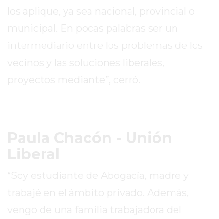
los aplique, ya sea nacional, provincial o
DOMICILIO!
YOGURT
municipal. En pocas palabras ser un
HELADO
intermediario entre los problemas de los
-
vecinos y las soluciones liberales,
ENVIOS
A
proyectos mediante”, cerró.
DOMICILIO
EN
PERGAMINO
BON
Paula Chacón - Unión
YOGURT
Liberal
-
PERGAMINO
“Soy estudiante de Abogacía, madre y
-
trabajé en el ámbito privado. Además,
ENVIOS
A
vengo de una familia trabajadora del
DOMICILIO