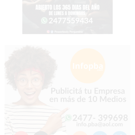
HACIENDO
LOS
COMERCIOS
QUE
MÁS
VENDEN
EN
ARGENTINA
EL
PROBLEMA
INVISIBLE
QUE
HACE
QUE
MUCHOS
NEGOCIOS
PIERDAN