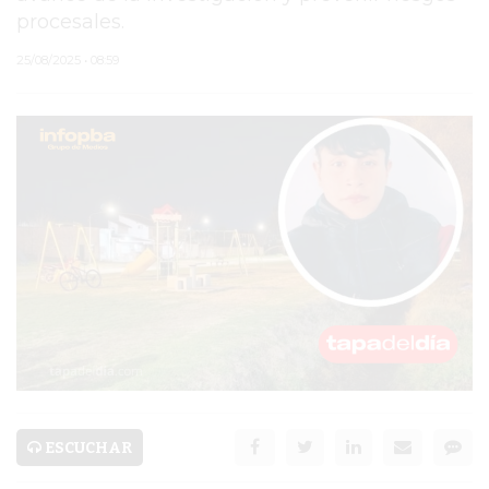
procesales.
PERGAMINO
25/08/2025 • 08:59
MUNICIPALIDAD
SUBE
TEATRO SAN MARTÍN
SEMANA MUNDIAL DE
LA LACTANCIA
CUD
SECRETARÍA DE SALUD
DE LA MUNICIPALIDAD DE
PERGAMINO
ESCUCHAR