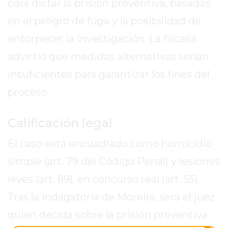
para dictar la prisión preventiva, basadas
2026
en el peligro de fuga y la posibilidad de
GIMNASIOS
ABIERTOS
entorpecer la investigación. La fiscalía
HOY
advirtió que medidas alternativas serían
EN
insuficientes para garantizar los fines del
PERGAMINO
GIMNASIO
proceso.
EN
PERGAMINO
Calificación legal
CON
El caso está encuadrado como homicidio
PLANES
PERSONALIZADOS
simple (art. 79 del Código Penal) y lesiones
DÓNDE
leves (art. 89), en concurso real (art. 55).
HACER
Tras la indagatoria de Moreira, será el juez
MUSCULACIÓN
EN
quien decida sobre la prisión preventiva
PERGAMINO