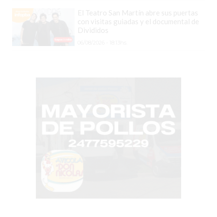
VEZ
El Teatro San Martín abre sus puertas
MÁS
con visitas guiadas y el documental de
COMERCIOS
Divididos
VENDEN
06/08/2026 - 18:13hs.
POR
WHATSAPP
SIN
PAGAR
COMISIONES
POR
PEDIDO
MÜNNA
GELATERIA
A
DOMICILIO
-
PEDIR
ONLINE