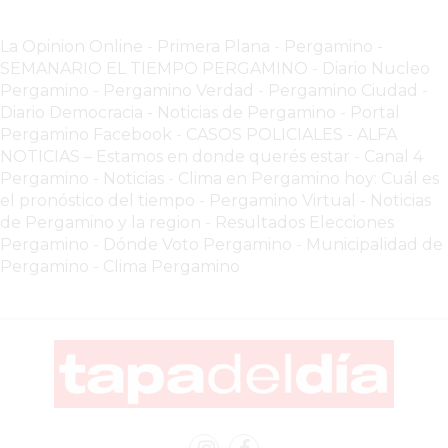
EN
La Opinion Online
-
Primera Plana
-
Pergamino -
PERGAMINO
SEMANARIO EL TIEMPO PERGAMINO
-
Diario Nucleo
YOGURT
Pergamino
-
Pergamino Verdad
-
Pergamino Ciuda
d
-
HELADO
Diario Democracia - Noticias de Pergamino
-
Portal
VIVERE
Pergamino Facebook
-
CASOS POLICIALES -
ALFA
NOTICIAS – Estamos en donde querés estar
-
Canal 4
BENE
Pergamino - Noticias
-
Clima en Pergamino hoy: Cuál es
-
el pronóstico del tiempo
-
Pergamino Virtual - Noticias
ENVIOS
de Pergamino y la region
-
Resultados Elecciones
A
Pergamino
-
Dónde Voto Pergamino
-
Municipalidad de
DOMICILIO
Pergamino
-
Clima Pergamino
PEDIR
YOGUR
HELADO
VIVERE
BENE
PERGAMINO
A