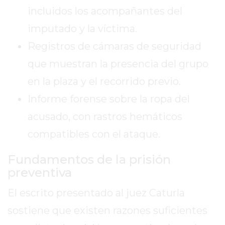
EL
incluidos los acompañantes del
MEJOR
imputado y la víctima.
GIMNASIO
DE
Registros de cámaras de seguridad
PERGAMINO
que muestran la presencia del grupo
ENTRENAMIENTOS
en la plaza y el recorrido previo.
SPORTCLUB
Informe forense sobre la ropa del
VS.
POWERBODY
acusado, con rastros hemáticos
CLUB
compatibles con el ataque.
EN
PERGAMINO
Fundamentos de la prisión
UNNOBA
preventiva
DESCUENTOS
El escrito presentado al juez Caturla
PRECIO
GIMNASIO
sostiene que existen razones suficientes
PERGAMINO