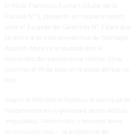
SITIO
El fiscal Francisco Furnari, titular de la
PUBLICITÁ
Fiscalía Nº 5, presentó un requerimiento
EN
ante el Juzgado de Garantías Nº 2 para que
TAPA
DEL
se dicte la prisión preventiva de Santiago
DIA
Agustín Moreira, imputado por el
DIARIO
homicidio del adolescente Héctor Silva,
NORTE
HOY
ocurrido el 19 de julio en la plaza del barrio
GRUPO
Itatí.
DE
MEDIOS
Según el Ministerio Público, la solicitud se
INFOPBA
NOTICIAS
fundamenta en la gravedad de los delitos
DE
imputados —homicidio y lesiones leves
SALTO
en concurso real—, la existencia de
DIARIO