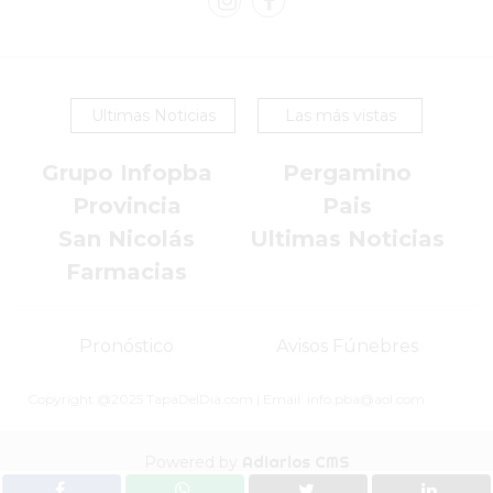
DOMICILIO!
YOGURT
HELADO
Ultimas Noticias
Las más vistas
-
ENVIOS
Grupo Infopba
Pergamino
A
DOMICILIO
Provincia
Pais
EN
San Nicolás
Ultimas Noticias
PERGAMINO
Farmacias
BON
YOGURT
Pronóstico
Avisos Fúnebres
-
PERGAMINO
Copyright @2025 TapaDelDia.com | Email: info.pba@aol.com
-
ENVIOS
Powered by
Adiarios CMS
A
DOMICILIO