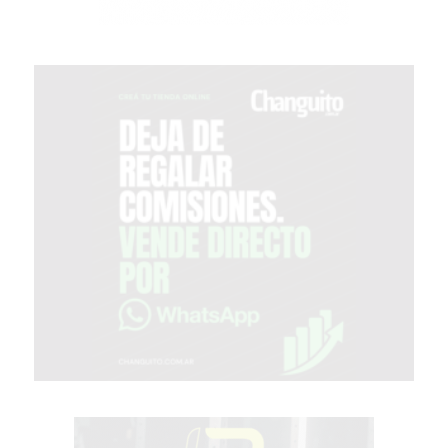
TIENDA
ONLINE
GRATIS
BON
YOGURT
-
YOGURTERIA
EN
PERGAMINO
LA
ALTERNATIVA
A
TIENDA
NUBE
Y
SHOPIFY:
CÓMO