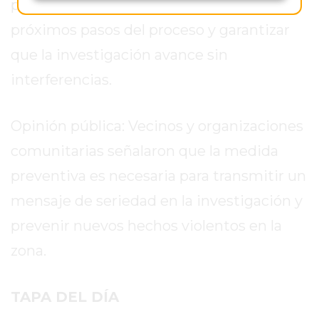
preventiva será clave para definir los
GIMNASIO
próximos pasos del proceso y garantizar
EN
que la investigación avance sin
PERGAMINO
CON
interferencias.
BUENOS
PROFESORES
Opinión pública: Vecinos y organizaciones
GIMNASIO
comunitarias señalaron que la medida
PERGAMINO
SUPLEMENTOS
preventiva es necesaria para transmitir un
DEPORTIVOS
mensaje de seriedad en la investigación y
EN
prevenir nuevos hechos violentos en la
PERGAMINO
¿DÓNDE
zona.
COMPRAR
CREATINA
TAPA DEL DÍA
EN