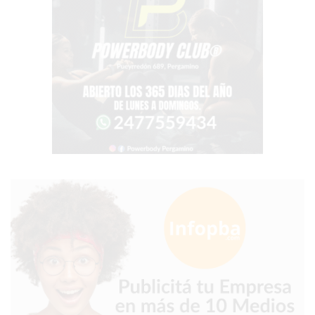
CHANGUITO.COM.AR
DEMOCRATIZA
EL
COMERCIO
POR
WHATSAPP
CATÁLOGO
DE
WHATSAPP
ONLINE
EN
PERGAMINO:
LA
ALTERNATIVA
PARA
QUE
LOS