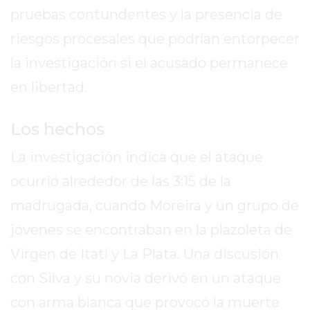
REPORTERO
pruebas contundentes y la presencia de
DIARIO
riesgos procesales que podrían entorpecer
DEPORTIVO
la investigación si el acusado permanece
ROJAS
en libertad.
VIRTUAL
NOTICIAS
DE
Los hechos
ARRECIFES
La investigación indica que el ataque
ZÁRATE
ocurrió alrededor de las 3:15 de la
Y
CAMPANA
madrugada, cuando Moreira y un grupo de
NOTICIAS
jóvenes se encontraban en la plazoleta de
DE
Virgen de Itatí y La Plata. Una discusión
ZÁRATE
NOTICIAS
con Silva y su novia derivó en un ataque
DE
con arma blanca que provocó la muerte
CAMPANA