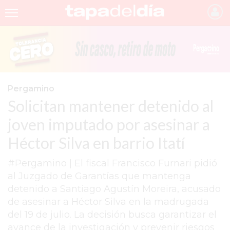
INICIO
NOTICIAS RECIENTES
GRUPO INFOPBA
Pergamino
Solicitan mantener detenido al
PERGAMINO
joven imputado por asesinar a
PROVINCIA
Héctor Silva en barrio Itatí
PAIS
#Pergamino | El fiscal Francisco Furnari pidió
SAN NICOLÁS
al Juzgado de Garantías que mantenga
ULTIMAS NOTICIAS
detenido a Santiago Agustín Moreira, acusado
de asesinar a Héctor Silva en la madrugada
FARMACIAS
del 19 de julio. La decisión busca garantizar el
TEMAS DESTACADOS
avance de la investigación y prevenir riesgos