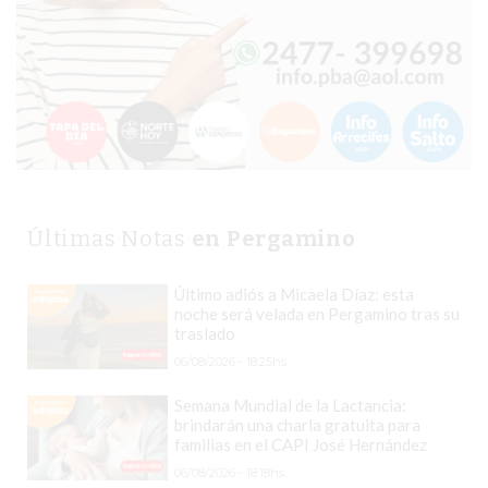
COMERCIOS
VENDAN
SIN
PAGAR
COMISIONES
CÓMO
CREAR
UNA
TIENDA
Últimas Notas
en Pergamino
ONLINE
EN
Último adiós a Micaela Díaz: esta
noche será velada en Pergamino tras su
PERGAMINO
traslado
TIENDA
06/08/2026 - 18:25hs.
ONLINE
EN
Semana Mundial de la Lactancia:
brindarán una charla gratuita para
ROSARIO:
familias en el CAPI José Hernández
CADA
06/08/2026 - 18:18hs.