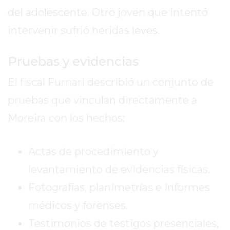
del adolescente. Otro joven que intentó
EXALTACIÓN
DE
intervenir sufrió heridas leves.
LA
CRUZ
Pruebas y evidencias
COLÓN
El fiscal Furnari describió un conjunto de
(BUENOS
AIRES)
pruebas que vinculan directamente a
RESULTADOS
Moreira con los hechos:
DE
LOTERÍAS
Actas de procedimiento y
Y
QUINIELAS
levantamiento de evidencias físicas.
DE
Fotografías, planimetrías e informes
HOY
médicos y forenses.
PERGAMINO
HOY
Testimonios de testigos presenciales,