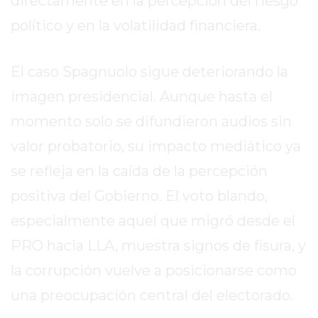
directamente en la percepción del riesgo
EL
político y en la volatilidad financiera.
MEJOR
GIMNASIO
DE
El caso Spagnuolo sigue deteriorando la
PERGAMINO
imagen presidencial. Aunque hasta el
ENTRENAMIENTOS
momento solo se difundieron audios sin
SPORTCLUB
VS.
valor probatorio, su impacto mediático ya
POWERBODY
se refleja en la caída de la percepción
CLUB
positiva del Gobierno. El voto blando,
EN
PERGAMINO
especialmente aquel que migró desde el
UNNOBA
PRO hacia LLA, muestra signos de fisura, y
DESCUENTOS
la corrupción vuelve a posicionarse como
PRECIO
GIMNASIO
una preocupación central del electorado.
PERGAMINO