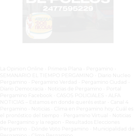
VEZ
MÁS
COMERCIOS
VENDEN
POR
WHATSAPP
SIN
PAGAR
COMISIONES
La Opinion Online
-
Primera Plana
-
Pergamino -
POR
SEMANARIO EL TIEMPO PERGAMINO
-
Diario Nucleo
PEDIDO
Pergamino
-
Pergamino Verdad
-
Pergamino Ciuda
d
-
MÜNNA
Diario Democracia - Noticias de Pergamino
-
Portal
Pergamino Facebook
-
CASOS POLICIALES -
ALFA
GELATERIA
NOTICIAS – Estamos en donde querés estar
-
Canal 4
A
Pergamino - Noticias
-
Clima en Pergamino hoy: Cuál es
DOMICILIO
el pronóstico del tiempo
-
Pergamino Virtual - Noticias
-
de Pergamino y la region
-
Resultados Elecciones
PEDIR
Pergamino
-
Dónde Voto Pergamino
-
Municipalidad de
Pergamino
-
Clima Pergamino
ONLINE