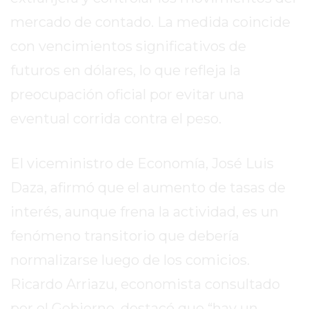
REPORTERO
mercado de contado. La medida coincide
DIARIO
con vencimientos significativos de
DEPORTIVO
ROJAS
futuros en dólares, lo que refleja la
VIRTUAL
preocupación oficial por evitar una
NOTICIAS
eventual corrida contra el peso.
DE
ARRECIFES
El viceministro de Economía, José Luis
ZÁRATE
Y
Daza, afirmó que el aumento de tasas de
CAMPANA
interés, aunque frena la actividad, es un
NOTICIAS
fenómeno transitorio que debería
DE
ZÁRATE
normalizarse luego de los comicios.
NOTICIAS
Ricardo Arriazu, economista consultado
DE
por el Gobierno, destacó que “hay un
CAMPANA