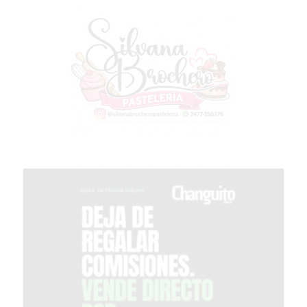
PERGAMINO?
¿DÓNDE
COMPRAR
PROTEÍNA
EN
PERGAMINO?
POWERBODY
NUTRITION:
LA
TIENDA
DE
SUPLEMENTOS
DEPORTIVOS
LÍDER
EN
PERGAMINO
CREAR