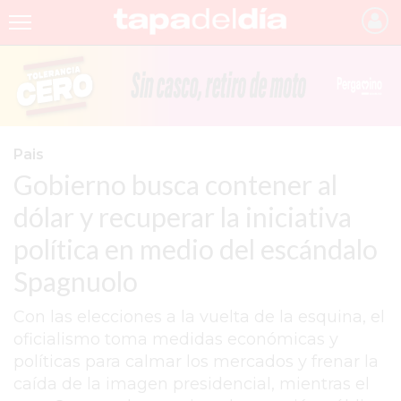
INICIO
NOTICIAS RECIENTES
GRUPO INFOPBA
Pais
Gobierno busca contener al
PERGAMINO
dólar y recuperar la iniciativa
PROVINCIA
política en medio del escándalo
PAIS
Spagnuolo
SAN NICOLÁS
Con las elecciones a la vuelta de la esquina, el
ULTIMAS NOTICIAS
oficialismo toma medidas económicas y
FARMACIAS
políticas para calmar los mercados y frenar la
caída de la imagen presidencial, mientras el
TEMAS DESTACADOS