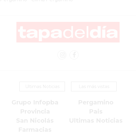
EN
PERGAMINO
YOGURT
HELADO
VIVERE
BENE
-
ENVIOS
A
DOMICILIO
Ultimas Noticias
Las más vistas
PEDIR
YOGUR
Grupo Infopba
Pergamino
HELADO
Provincia
Pais
VIVERE
San Nicolás
Ultimas Noticias
BENE
PERGAMINO
Farmacias
A