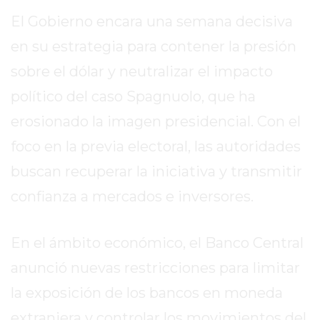
SITIO
El Gobierno encara una semana decisiva
PUBLICITÁ
EN
en su estrategia para contener la presión
TAPA
sobre el dólar y neutralizar el impacto
DEL
político del caso Spagnuolo, que ha
DIA
erosionado la imagen presidencial. Con el
DIARIO
NORTE
foco en la previa electoral, las autoridades
HOY
buscan recuperar la iniciativa y transmitir
GRUPO
confianza a mercados e inversores.
DE
MEDIOS
INFOPBA
En el ámbito económico, el Banco Central
NOTICIAS
anunció nuevas restricciones para limitar
DE
la exposición de los bancos en moneda
SALTO
DIARIO
extranjera y controlar los movimientos del