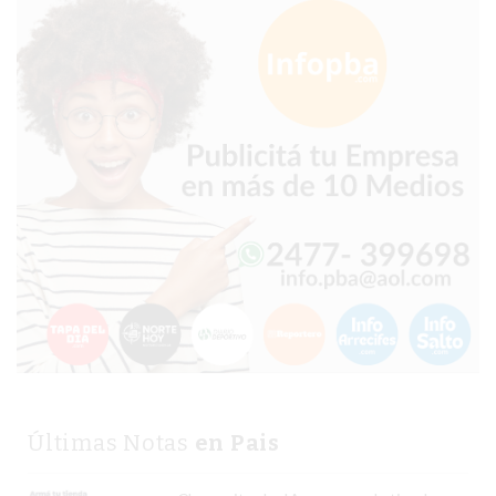
CHANGUITO.COM.AR
DEMOCRATIZA
EL
COMERCIO
POR
WHATSAPP
CATÁLOGO
DE
WHATSAPP
ONLINE
EN
PERGAMINO:
LA
ALTERNATIVA
PARA
Últimas Notas
en Pais
QUE
LOS