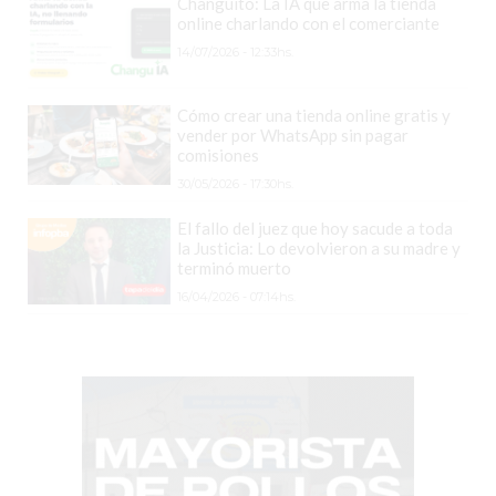
COMERCIOS
Changuito: La IA que arma la tienda
online charlando con el comerciante
VENDAN
14/07/2026 - 12:33hs.
SIN
PAGAR
Cómo crear una tienda online gratis y
COMISIONES
vender por WhatsApp sin pagar
CÓMO
comisiones
CREAR
30/05/2026 - 17:30hs.
UNA
El fallo del juez que hoy sacude a toda
TIENDA
la Justicia: Lo devolvieron a su madre y
ONLINE
terminó muerto
EN
16/04/2026 - 07:14hs.
PERGAMINO
TIENDA
ONLINE
EN
ROSARIO:
CADA