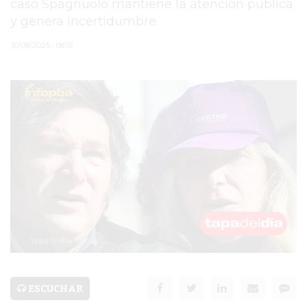
caso Spagnuolo mantiene la atención pública
y genera incertidumbre.
PERGAMINO
30/08/2025 • 08:15
MUNICIPALIDAD
SUBE
TEATRO SAN MARTÍN
SEMANA MUNDIAL DE
LA LACTANCIA
CUD
SECRETARÍA DE SALUD
DE LA MUNICIPALIDAD DE
PERGAMINO
ESCUCHAR