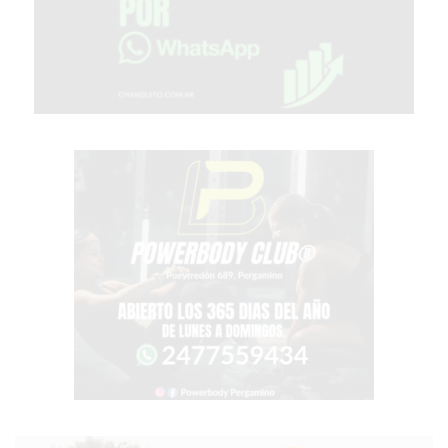
TIENDA
ONLINE
GRATIS
BON
YOGURT
-
YOGURTERIA
EN
PERGAMINO
LA
ALTERNATIVA
A
TIENDA
NUBE
Y
SHOPIFY:
CÓMO