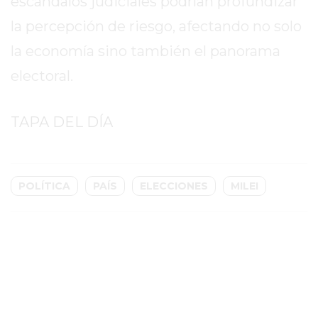
escándalos judiciales podrían profundizar
GIMNASIO
la percepción de riesgo, afectando no solo
EN
la economía sino también el panorama
PERGAMINO
CON
electoral.
BUENOS
PROFESORES
TAPA DEL DÍA
GIMNASIO
PERGAMINO
SUPLEMENTOS
POLÍTICA
PAÍS
ELECCIONES
MILEI
DEPORTIVOS
EN
PERGAMINO
¿DÓNDE
COMPRAR
CREATINA
EN