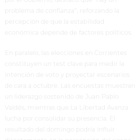
EXALTACIÓN
problema de confianza”, reforzando la
DE
percepción de que la estabilidad
LA
económica depende de factores políticos.
CRUZ
COLÓN
(BUENOS
En paralelo, las elecciones en Corrientes
AIRES)
constituyen un test clave para medir la
RESULTADOS
intención de voto y proyectar escenarios
DE
LOTERÍAS
de cara a octubre. Las encuestas muestran
Y
un liderazgo sostenido de Juan Pablo
QUINIELAS
Valdés, mientras que La Libertad Avanza
DE
HOY
lucha por consolidar su presencia. El
PERGAMINO
resultado del domingo podría influir
HOY