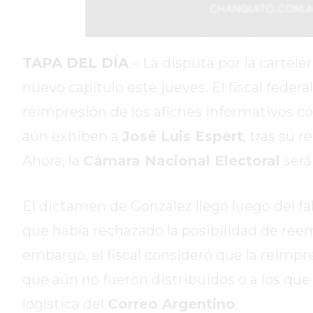
DIARIO
REPORTERO
DIARIO
TAPA DEL DÍA
– La disputa por la cartele
DEPORTIVO
nuevo capítulo este jueves. El fiscal fede
ROJAS
reimpresión de los afiches informativos c
VIRTUAL
aún exhiben a
José Luis Espert
, tras su
NOTICIAS
DE
Ahora, la
Cámara Nacional Electoral
será
ARRECIFES
ZÁRATE
El dictamen de González llegó luego del fal
Y
CAMPANA
que había rechazado la posibilidad de reemp
NOTICIAS
embargo, el fiscal consideró que la reimpre
DE
que aún no fueron distribuidos o a los que 
ZÁRATE
logística del
Correo Argentino
.
NOTICIAS