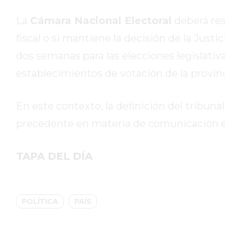
GIMNASIO
PERGAMINO
La
Cámara Nacional Electoral
deberá reso
2026
fiscal o si mantiene la decisión de la Just
GIMNASIOS
dos semanas para las elecciones legislativ
ABIERTOS
HOY
establecimientos de votación de la provinc
EN
PERGAMINO
En este contexto, la definición del tribunal
GIMNASIO
EN
precedente en materia de comunicación el
PERGAMINO
CON
TAPA DEL DÍA
PLANES
PERSONALIZADOS
DÓNDE
POLÍTICA
PAÍS
HACER
MUSCULACIÓN