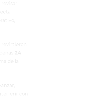
 revisar
recta
rativo,
 revirtieron
 apenas
24
ama de la
vanzar,
nterferir con