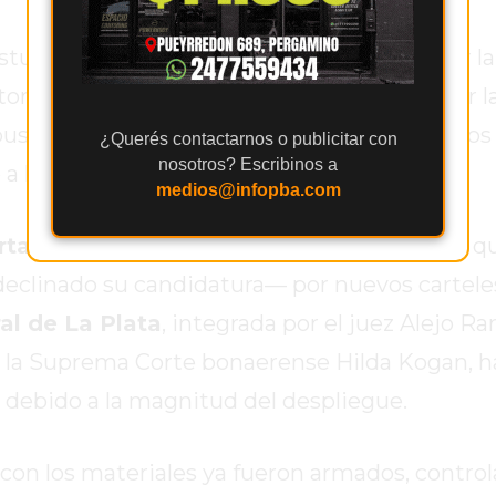
stuvo que esta opción permitiría “actualizar la
ral ni interferir en la tarea ya concluida por l
so un equilibrio entre la actualización de los
¿Querés contactarnos o publicitar con
nosotros? Escribinos a
 a los comicios.
medios@infopba.com
rtad Avanza
solicitó reemplazar los afiches q
declinado su candidatura— por nuevos cartele
al de La Plata
, integrada por el juez Alejo Ra
de la Suprema Corte bonaerense Hilda Kogan, h
 debido a la magnitud del despliegue.
con los materiales ya fueron armados, control