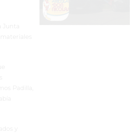
a Junta
 materiales
ue
s
mos Padilla,
abía
ados y