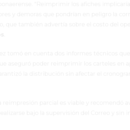
bonaerense. “Reimprimir los afiches implicaría
rrores y demoras que pondrían en peligro la cor
llo, que también advertía sobre el costo del ope
os
.
ález tomó en cuenta dos informes técnicos que
 que aseguró poder reimprimir los carteles en
arantizó la distribución sin afectar el cronogr
a reimpresión parcial es viable y recomendó a
alizarse bajo la supervisión del Correo y sin i