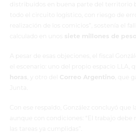
distribuidos en buena parte del territorio 
HOY
todo el circuito logístico, con riesgo de e
EL
MEJOR
realización de los comicios”, sostenía el fa
GIMNASIO
calculado en unos
siete millones de pes
DE
PERGAMINO
A pesar de esas objeciones, el fiscal Gonz
ENTRENAMIENTOS
SPORTCLUB
el escenario: uno del propio espacio LLA,
VS.
horas
, y otro del
Correo Argentino
, que g
POWERBODY
Junta.
CLUB
EN
PERGAMINO
Con ese respaldo, González concluyó que l
UNNOBA
aunque con condiciones: “El trabajo debe re
DESCUENTOS
las tareas ya cumplidas”.
PRECIO