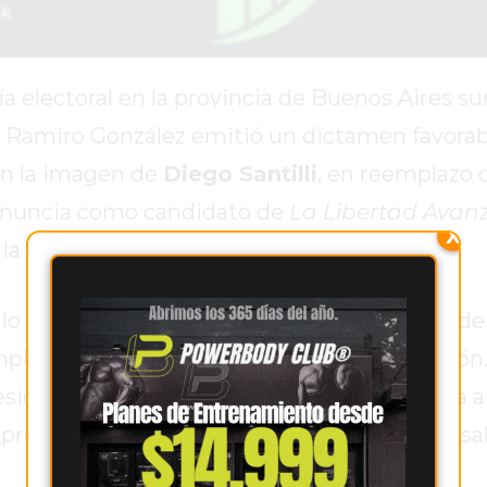
ría electoral en la provincia de Buenos Aires 
ral Ramiro González emitió un dictamen favorabl
on la imagen de
Diego Santilli
, en reemplazo 
 renuncia como candidato de
La Libertad Avan
X
 la encargada de tomar la decisión final.
lo adverso emitido por la Justicia Electoral de 
lazar la cartelería en las cabinas de votación.
sión “es materialmente posible” si se limita a 
presentaron fallas, y siempre bajo la responsa