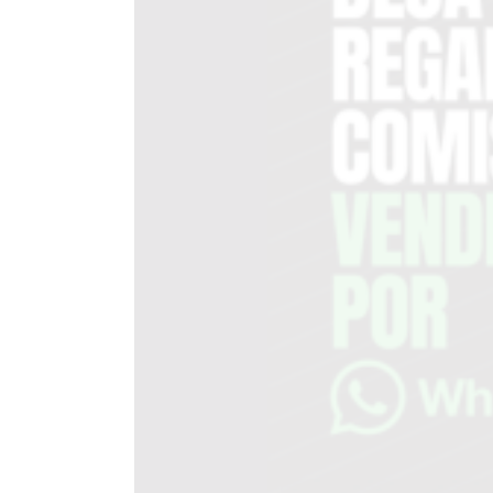
DEL
SITIO
PUBLICITÁ
EN
TAPA
DEL
DIA
DIARIO
NORTE
HOY
GRUPO
DE
MEDIOS
INFOPBA
NOTICIAS
DE
SALTO