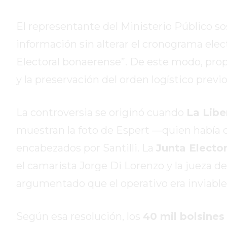
DE
CAMPANA
El representante del Ministerio Público so
EXALTACIÓN
información sin alterar el cronograma electo
DE
Electoral bonaerense”. De este modo, propu
LA
CRUZ
y la preservación del orden logístico previo
COLÓN
(BUENOS
La controversia se originó cuando
La Libe
AIRES)
muestran la foto de Espert —quien había 
RESULTADOS
DE
encabezados por Santilli. La
Junta Elector
LOTERÍAS
el camarista Jorge Di Lorenzo y la jueza 
Y
argumentado que el operativo era inviable
QUINIELAS
DE
HOY
Según esa resolución, los
40 mil bolsines
PERGAMINO