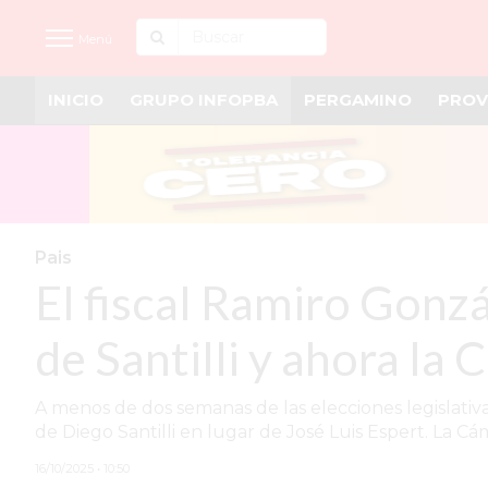
Menú
INICIO
GRUPO INFOPBA
PERGAMINO
PROV
INICIO
NOTICIAS RECIENTES
GRUPO INFOPBA
PERGAMINO
Pais
El fiscal Ramiro Gonzá
PROVINCIA
PAIS
de Santilli y ahora la 
SAN NICOLÁS
A menos de dos semanas de las elecciones legislativa
ULTIMAS NOTICIAS
de Diego Santilli en lugar de José Luis Espert. La Cá
FARMACIAS
16/10/2025 • 10:50