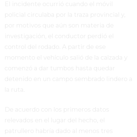
El incidente ocurrió cuando el móvil
REPORTERO
DIARIO
policial circulaba por la traza provincial y,
DEPORTIVO
por motivos que aún son materia de
ROJAS
investigación, el conductor perdió el
VIRTUAL
control del rodado. A partir de ese
NOTICIAS
DE
momento el vehículo salió de la calzada y
ARRECIFES
comenzó a dar tumbos hasta quedar
ZÁRATE
detenido en un campo sembrado lindero a
Y
CAMPANA
la ruta.
NOTICIAS
DE
De acuerdo con los primeros datos
ZÁRATE
relevados en el lugar del hecho, el
NOTICIAS
DE
patrullero habría dado al menos tres
CAMPANA