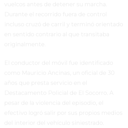
vuelcos antes de detener su marcha.
EXALTACIÓN
Durante el recorrido fuera de control
DE
LA
incluso cruzó de carril y terminó orientado
CRUZ
en sentido contrario al que transitaba
COLÓN
originalmente.
(BUENOS
AIRES)
El conductor del móvil fue identificado
RESULTADOS
DE
como Mauricio Ancinas, un oficial de 30
LOTERÍAS
años que presta servicio en el
Y
QUINIELAS
Destacamento Policial de El Socorro. A
DE
pesar de la violencia del episodio, el
HOY
efectivo logró salir por sus propios medios
PERGAMINO
del interior del vehículo siniestrado.
HOY