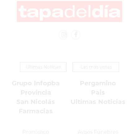
DOMICILIO!
YOGURT
HELADO
-
ENVIOS
A
DOMICILIO
EN
Ultimas Noticias
Las más vistas
PERGAMINO
BON
Grupo Infopba
Pergamino
YOGURT
Provincia
Pais
-
San Nicolás
Ultimas Noticias
PERGAMINO
Farmacias
-
ENVIOS
A
Pronóstico
Avisos Fúnebres
DOMICILIO