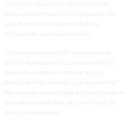
El Socorro, quienes colaboraron en las
2026
GIMNASIOS
tareas preventivas y en el resguardo del
ABIERTOS
área mientras se desarrollaban las
HOY
actuaciones correspondientes.
EN
PERGAMINO
GIMNASIO
El patrullero quedó con visibles daños
EN
estructurales producto de los vuelcos y
PERGAMINO
detenido a varios metros de la ruta,
CON
PLANES
dentro del lote agrícola. La posición final
PERSONALIZADOS
del vehículo evidenciaba la magnitud de la
DÓNDE
maniobra y la pérdida de control sufrida
HACER
MUSCULACIÓN
durante el despiste.
EN
PERGAMINO