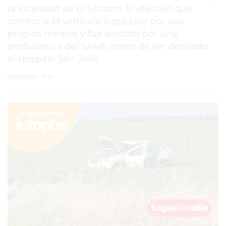
la localidad de El Socorro. El efectivo que
PERGAMINO
conducía el vehículo logró salir por sus
propios medios y fue asistido por una
MUNICIPALIDAD
ambulancia del SAME antes de ser derivado
SUBE
al Hospital San José.
TEATRO SAN MARTÍN
09/03/2026 • 10:54
SEMANA MUNDIAL DE
LA LACTANCIA
CUD
SECRETARÍA DE SALUD
DE LA MUNICIPALIDAD DE
PERGAMINO