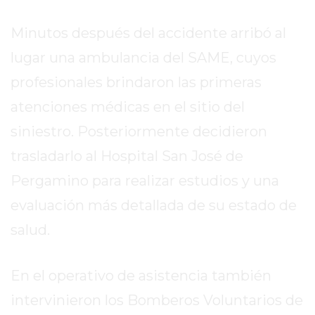
EL
MEJOR
Minutos después del accidente arribó al
GIMNASIO
lugar una ambulancia del SAME, cuyos
DE
PERGAMINO
profesionales brindaron las primeras
ENTRENAMIENTOS
atenciones médicas en el sitio del
SPORTCLUB
siniestro. Posteriormente decidieron
VS.
trasladarlo al Hospital San José de
POWERBODY
CLUB
Pergamino para realizar estudios y una
EN
evaluación más detallada de su estado de
PERGAMINO
salud.
UNNOBA
DESCUENTOS
PRECIO
En el operativo de asistencia también
GIMNASIO
intervinieron los Bomberos Voluntarios de
PERGAMINO