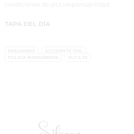
PERGAMINO?
condiciones de alta responsabilidad.
¿DÓNDE
COMPRAR
TAPA DEL DÍA
PROTEÍNA
EN
PERGAMINO?
POWERBODY
PERGAMINO
ACCIDENTE VIAL
NUTRITION:
POLICÍA BONAERENSE
RUTA 32
LA
TIENDA
DE
SUPLEMENTOS
DEPORTIVOS
LÍDER
EN
PERGAMINO
CREAR