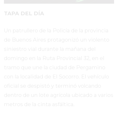
SITIO
PUBLICITÁ
TAPA DEL DÍA
EN
TAPA
DEL
Un patrullero de la Policía de la provincia
DIA
de Buenos Aires protagonizó un violento
DIARIO
siniestro vial durante la mañana del
NORTE
domingo en la Ruta Provincial 32, en el
HOY
GRUPO
tramo que une la ciudad de Pergamino
DE
con la localidad de El Socorro. El vehículo
MEDIOS
oficial se despistó y terminó volcando
INFOPBA
NOTICIAS
dentro de un lote agrícola ubicado a varios
DE
metros de la cinta asfáltica.
SALTO
DIARIO