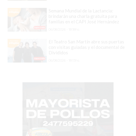
VEZ
MÁS
Semana Mundial de la Lactancia:
brindarán una charla gratuita para
COMERCIOS
familias en el CAPI José Hernández
VENDEN
06/08/2026 - 18:18hs.
POR
WHATSAPP
El Teatro San Martín abre sus puertas
con visitas guiadas y el documental de
SIN
Divididos
PAGAR
06/08/2026 - 18:13hs.
COMISIONES
POR
PEDIDO
MÜNNA
GELATERIA
A
DOMICILIO
-
PEDIR
ONLINE