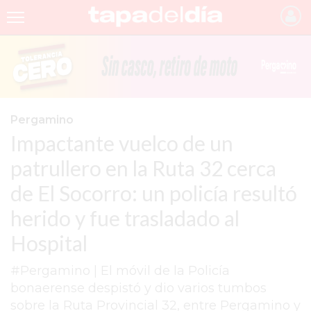
INICIO
NOTICIAS RECIENTES
GRUPO INFOPBA
Pergamino
Impactante vuelco de un
PERGAMINO
patrullero en la Ruta 32 cerca
PROVINCIA
de El Socorro: un policía resultó
PAIS
herido y fue trasladado al
SAN NICOLÁS
Hospital
ULTIMAS NOTICIAS
#Pergamino | El móvil de la Policía
FARMACIAS
bonaerense despistó y dio varios tumbos
sobre la Ruta Provincial 32, entre Pergamino y
TEMAS DESTACADOS