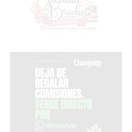
TIENDA
ONLINE
GRATIS
BON
YOGURT
-
YOGURTERIA
EN
PERGAMINO
LA
ALTERNATIVA
A
TIENDA
NUBE
Y
SHOPIFY:
CÓMO