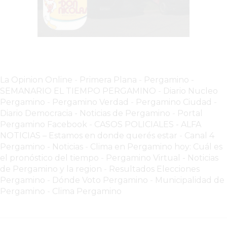
EN
PERGAMINO
YOGURT
HELADO
VIVERE
La Opinion Online
-
Primera Plana
-
Pergamino -
BENE
SEMANARIO EL TIEMPO PERGAMINO
-
Diario Nucleo
-
Pergamino
-
Pergamino Verdad
-
Pergamino Ciuda
d
-
ENVIOS
Diario Democracia - Noticias de Pergamino
-
Portal
A
Pergamino Facebook
-
CASOS POLICIALES -
ALFA
DOMICILIO
NOTICIAS – Estamos en donde querés estar
-
Canal 4
Pergamino - Noticias
-
Clima en Pergamino hoy: Cuál es
PEDIR
el pronóstico del tiempo
-
Pergamino Virtual - Noticias
YOGUR
de Pergamino y la region
-
Resultados Elecciones
HELADO
Pergamino
-
Dónde Voto Pergamino
-
Municipalidad de
VIVERE
Pergamino
-
Clima Pergamino
BENE
PERGAMINO
A