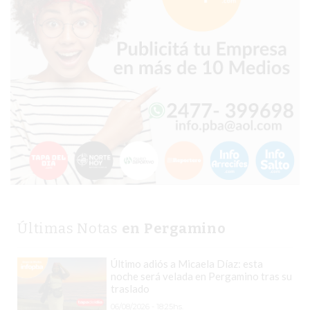
COMERCIOS
VENDAN
SIN
PAGAR
COMISIONES
CÓMO
CREAR
UNA
TIENDA
ONLINE
EN
PERGAMINO
TIENDA
Últimas Notas
en Pergamino
ONLINE
EN
Último adiós a Micaela Díaz: esta
ROSARIO:
noche será velada en Pergamino tras su
traslado
CADA
06/08/2026 - 18:25hs.