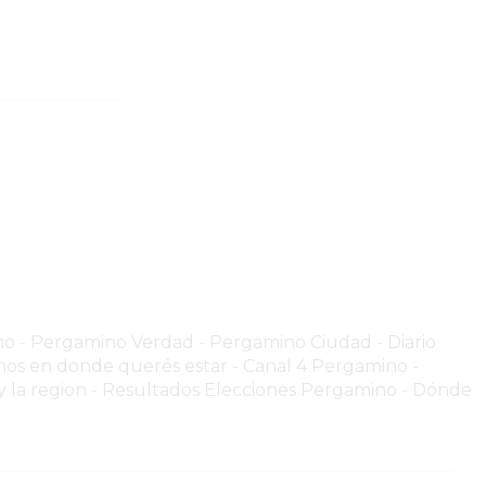
no
-
Pergamino Verdad
-
Pergamino Ciuda
d
-
Diario
os en donde querés estar
-
Canal 4 Pergamino -
 la region
-
Resultados Elecciones Pergamino
-
Dónde