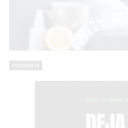
PRONÓSTICO
AVISOS FÚNEBRES
AYUDA
TÉRMINOS
Y
ESCUCHAR
CONDICIONES
POLÍTICAS
DE
PRIVACIDAD
MAPA
DEL
SITIO
PUBLICITÁ