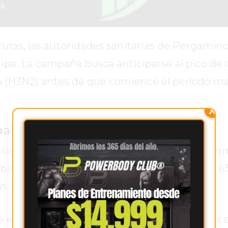
ras, las autoridades sanitarias de Pergamino 
ripe. La campaña busca anticiparse al pico de 
a A (H3N2) antes de que comience el período m
X
al para grupos de riesgo
 las internaciones y formas graves de la enfe
bligatoria y gratuita a personas mayores de 65
s.
e entre 6 meses y 2 años, así como pacientes 