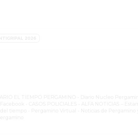
TIGRIPAL 2026
NARIO EL TIEMPO PERGAMINO
-
Diario Nucleo Pergami
o Facebook
-
CASOS POLICIALES -
ALFA NOTICIAS – Estam
 del tiempo
-
Pergamino Virtual - Noticias de Pergamino y
Pergamino