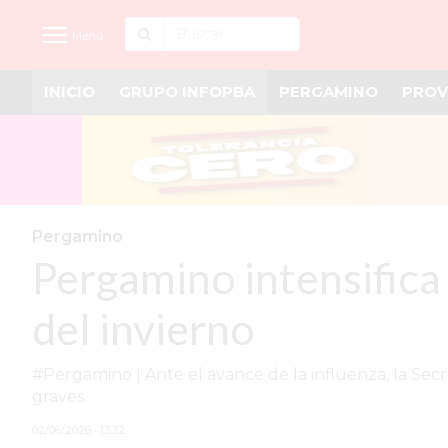
Menú
INICIO
GRUPO INFOPBA
PERGAMINO
PROV
INICIO
NOTICIAS RECIENTES
GRUPO INFOPBA
PERGAMINO
Pergamino
Pergamino intensifica 
PROVINCIA
PAIS
del invierno
SAN NICOLÁS
#Pergamino | Ante el avance de la influenza, la Secre
ULTIMAS NOTICIAS
graves.
FARMACIAS
02/06/2026 • 13:32