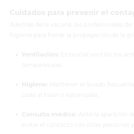
GIMNASIO
Cuidados para prevenir el contag
DE
PERGAMINO
Además de la vacuna, los profesionales d
ENTRENAMIENTOS
higiene para frenar la propagación de la gri
SPORTCLUB
VS.
Ventilación:
Es crucial ventilar los a
POWERBODY
CLUB
temperaturas.
EN
PERGAMINO
Higiene:
Mantener el lavado frecuente
UNNOBA
codo al toser o estornudar.
DESCUENTOS
PRECIO
GIMNASIO
Consulta médica:
Ante la aparición de
PERGAMINO
evitar el contacto con otras personas 
2026