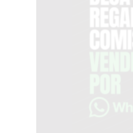
EN
TAPA
DEL
DIA
DIARIO
NORTE
HOY
GRUPO
DE
MEDIOS
INFOPBA
NOTICIAS
DE
SALTO
DIARIO
REPORTERO