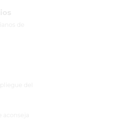
ios
ianos de
pliegue del
se aconseja