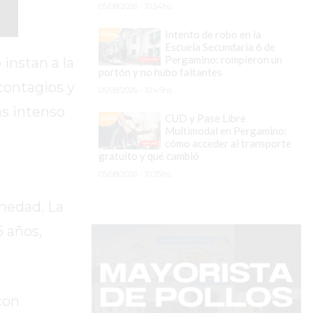
05/08/2026 - 10:54hs.
Intento de robo en la
Escuela Secundaria 6 de
Pergamino: rompieron un
instan a la
portón y no hubo faltantes
contagios y
05/08/2026 - 10:45hs.
ás intenso
CUD y Pase Libre
Multimodal en Pergamino:
cómo acceder al transporte
gratuito y qué cambió
05/08/2026 - 10:35hs.
rmedad. La
 años,
con