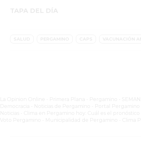
GIMNASIOS
ABIERTOS
TAPA DEL DÍA
HOY
EN
PERGAMINO
SALUD
PERGAMINO
CAPS
VACUNACIÓN AN
GIMNASIO
EN
PERGAMINO
CON
PLANES
PERSONALIZADOS
DÓNDE
La Opinion Online
-
Primera Plana
-
Pergamino - SEMA
HACER
Democracia - Noticias de Pergamino
-
Portal Pergamin
MUSCULACIÓN
Noticias
-
Clima en Pergamino hoy: Cuál es el pronóstico
EN
Voto Pergamino
-
Municipalidad de Pergamino
-
Clima 
PERGAMINO
MEJOR