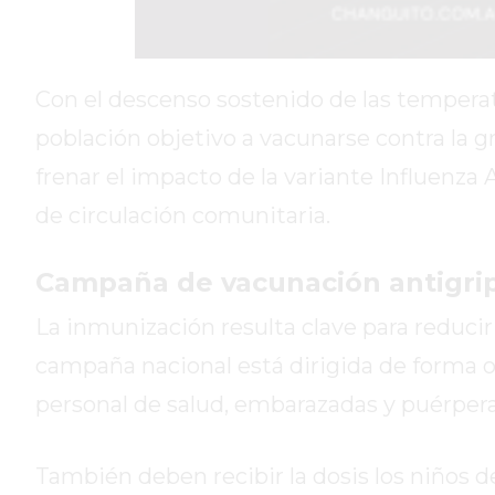
DIARIO
DEPORTIVO
ROJAS
VIRTUAL
Con el descenso sostenido de las temperatu
NOTICIAS
población objetivo a vacunarse contra la g
DE
frenar el impacto de la variante Influenz
ARRECIFES
de circulación comunitaria.
ZÁRATE
Y
CAMPANA
Campaña de vacunación antigrip
NOTICIAS
La inmunización resulta clave para reducir
DE
ZÁRATE
campaña nacional está dirigida de forma o
NOTICIAS
personal de salud, embarazadas y puérpera
DE
CAMPANA
También deben recibir la dosis los niños d
EXALTACIÓN