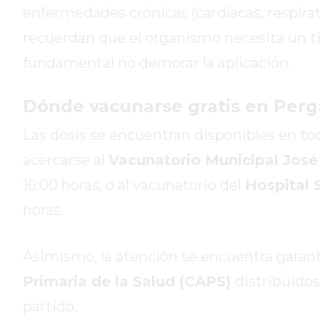
DE
enfermedades crónicas (cardíacas, respirat
LA
recuerdan que el organismo necesita un tie
CRUZ
fundamental no demorar la aplicación.
COLÓN
(BUENOS
Dónde vacunarse gratis en Perg
AIRES)
RESULTADOS
Las dosis se encuentran disponibles en to
DE
acercarse al
Vacunatorio Municipal Jos
LOTERÍAS
Y
16:00 horas, o al vacunatorio del
Hospital 
QUINIELAS
horas.
DE
HOY
Asimismo, la atención se encuentra garant
PERGAMINO
HOY
Primaria de la Salud (CAPS)
distribuidos 
EL
partido.
MEJOR