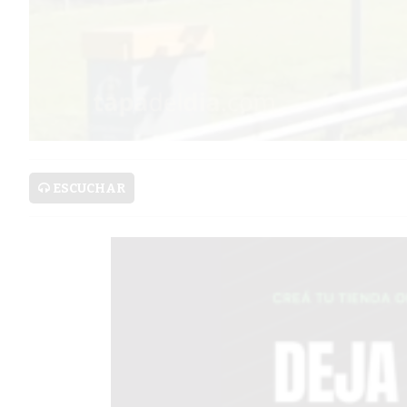
PRONÓSTICO
AVISOS FÚNEBRES
AYUDA
TÉRMINOS
ESCUCHAR
Y
CONDICIONES
POLÍTICAS
DE
PRIVACIDAD
MAPA
DEL
SITIO
PUBLICITÁ