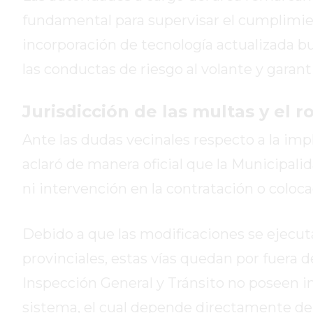
GIMNASIO
fundamental para supervisar el cumplimient
DE
incorporación de tecnología actualizada 
PERGAMINO
las conductas de riesgo al volante y garant
ENTRENAMIENTOS
SPORTCLUB
Jurisdicción de las multas y el r
VS.
POWERBODY
Ante las dudas vecinales respecto a la im
CLUB
aclaró de manera oficial que la Municipal
EN
PERGAMINO
ni intervención en la contratación o coloca
UNNOBA
DESCUENTOS
Debido a que las modificaciones se ejecut
PRECIO
provinciales, estas vías quedan por fuera de
GIMNASIO
PERGAMINO
Inspección General y Tránsito no poseen i
2026
sistema, el cual depende directamente de 