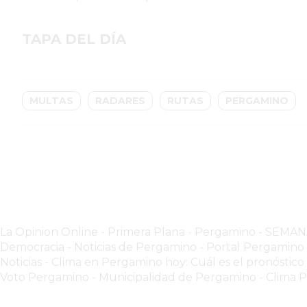
GIMNASIOS
ABIERTOS
TAPA DEL DÍA
HOY
EN
PERGAMINO
GIMNASIO
MULTAS
RADARES
RUTAS
PERGAMINO
EN
PERGAMINO
CON
PLANES
PERSONALIZADOS
DÓNDE
HACER
La Opinion Online
-
Primera Plana
-
Pergamino - SEMA
MUSCULACIÓN
Democracia - Noticias de Pergamino
-
Portal Pergamin
EN
Noticias
-
Clima en Pergamino hoy: Cuál es el pronóstico
PERGAMINO
Voto Pergamino
-
Municipalidad de Pergamino
-
Clima 
MEJOR