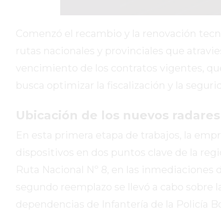
DIARIO
DEPORTIVO
ROJAS
Comenzó el recambio y la renovación tecno
VIRTUAL
rutas nacionales y provinciales que atravi
NOTICIAS
vencimiento de los contratos vigentes, q
DE
ARRECIFES
busca optimizar la fiscalización y la segurid
ZÁRATE
Y
Ubicación de los nuevos radare
CAMPANA
En esta primera etapa de trabajos, la empr
NOTICIAS
DE
dispositivos en dos puntos clave de la reg
ZÁRATE
Ruta Nacional Nº 8, en las inmediaciones 
NOTICIAS
segundo reemplazo se llevó a cabo sobre la
DE
CAMPANA
dependencias de Infantería de la Policía 
EXALTACIÓN