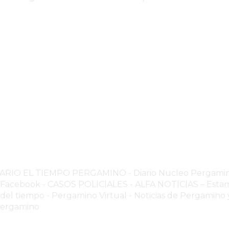
NARIO EL TIEMPO PERGAMINO
-
Diario Nucleo Pergami
o Facebook
-
CASOS POLICIALES -
ALFA NOTICIAS – Estam
 del tiempo
-
Pergamino Virtual - Noticias de Pergamino y
Pergamino