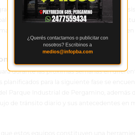
gral que contempla la modernización de los s
pal es optimizar los controles vehiculares, actua
manera directa las acciones de prevención en
¿Querés contactarnos o publicitar con
nosotros? Escribinos a
medios@infopba.com
ontroles de velocidad
nuará durante las próximas semanas en diferen
es planificados para la siguiente fase se encuen
 del Parque Industrial de Pergamino, además 
ujo de tránsito diario y sus antecedentes en 
n que estos equipos constituyen una herramie