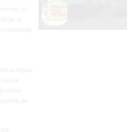
istemas de
lizar el
 corredores
tes accesos
tran la
de otros
materia de
nta