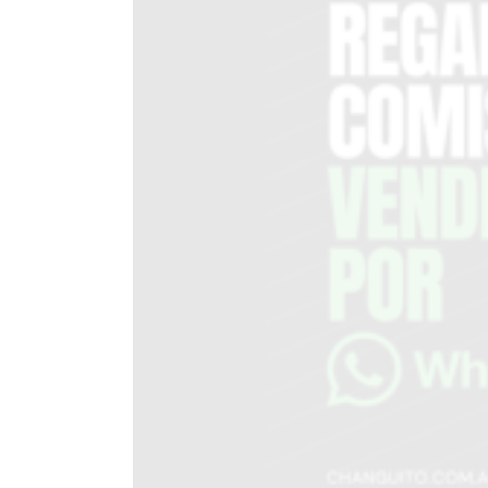
EN
TAPA
DEL
DIA
DIARIO
NORTE
HOY
GRUPO
DE
MEDIOS
INFOPBA
NOTICIAS
DE
SALTO
DIARIO
REPORTERO