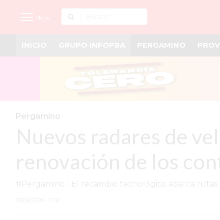
Menú
INICIO
GRUPO INFOPBA
PERGAMINO
PROV
INICIO
NOTICIAS RECIENTES
GRUPO INFOPBA
PERGAMINO
Pergamino
Nuevos radares de vel
PROVINCIA
PAIS
renovación de los con
SAN NICOLÁS
#Pergamino | El recambio tecnológico abarca rutas n
ULTIMAS NOTICIAS
03/06/2026 • 11:50
FARMACIAS