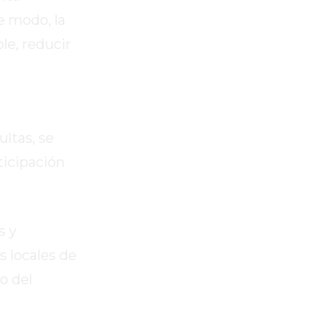
e modo, la
e, reducir
ltas, se
ticipación
s y
s locales de
o del