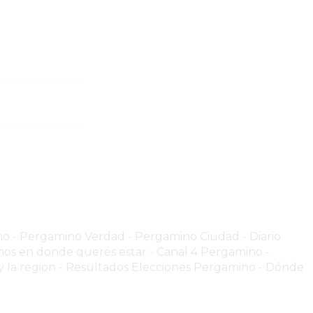
no
-
Pergamino Verdad
-
Pergamino Ciuda
d
-
Diario
os en donde querés estar
-
Canal 4 Pergamino -
 la region
-
Resultados Elecciones Pergamino
-
Dónde