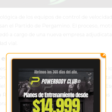
lógica de los equipos de control de velocidad
esan el Partido de Pergamino. El proceso, moti
uedó a cargo de una nueva empresa adjudicata
ad vial.
X
s en Pergamino
esa adjudicataria concretó la sustitución de l
ión. Uno de los nuevos cinemómetros se instal
del campo de deportes del Club Gimnasia y Es
 Ruta Provincial Nº 32, a pocos metros de las
Bonaerense.