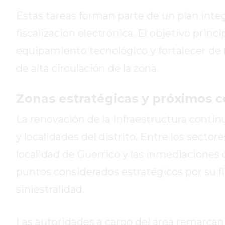
DE
Estas tareas forman parte de un plan inte
LA
fiscalización electrónica. El objetivo princi
CRUZ
COLÓN
equipamiento tecnológico y fortalecer de 
(BUENOS
de alta circulación de la zona.
AIRES)
RESULTADOS
Zonas estratégicas y próximos c
DE
LOTERÍAS
La renovación de la infraestructura conti
Y
y localidades del distrito. Entre los sector
QUINIELAS
localidad de Guerrico y las inmediaciones
DE
HOY
puntos considerados estratégicos por su fl
PERGAMINO
siniestralidad.
HOY
EL
Las autoridades a cargo del área remarca
MEJOR