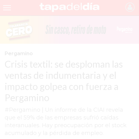
INICIO
NOTICIAS RECIENTES
GRUPO INFOPBA
Pergamino
Crisis textil: se desploman las
PERGAMINO
ventas de indumentaria y el
PROVINCIA
impacto golpea con fuerza a
PAIS
Pergamino
SAN NICOLÁS
#Pergamino | Un informe de la CIAI revela
ULTIMAS NOTICIAS
que el 59% de las empresas sufrió caídas
FARMACIAS
interanuales. Hay preocupación por el stock
acumulado y la pérdida de empleo.
TEMAS DESTACADOS