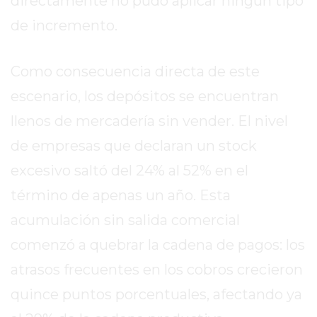
directamente no pudo aplicar ningún tipo
EL
de incremento.
MEJOR
GIMNASIO
DE
Como consecuencia directa de este
PERGAMINO
escenario, los depósitos se encuentran
ENTRENAMIENTOS
llenos de mercadería sin vender. El nivel
SPORTCLUB
VS.
de empresas que declaran un stock
POWERBODY
excesivo saltó del 24% al 52% en el
CLUB
término de apenas un año. Esta
EN
PERGAMINO
acumulación sin salida comercial
UNNOBA
comenzó a quebrar la cadena de pagos: los
DESCUENTOS
atrasos frecuentes en los cobros crecieron
PRECIO
GIMNASIO
quince puntos porcentuales, afectando ya
PERGAMINO