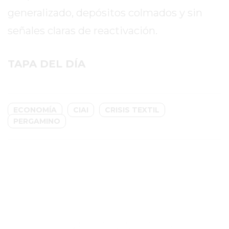
generalizado, depósitos colmados y sin
GIMNASIO
EN
señales claras de reactivación.
PERGAMINO
CON
TAPA DEL DÍA
BUENOS
PROFESORES
GIMNASIO
PERGAMINO
ECONOMÍA
CIAI
CRISIS TEXTIL
PERGAMINO
SUPLEMENTOS
DEPORTIVOS
EN
PERGAMINO
¿DÓNDE
COMPRAR
CREATINA
EN