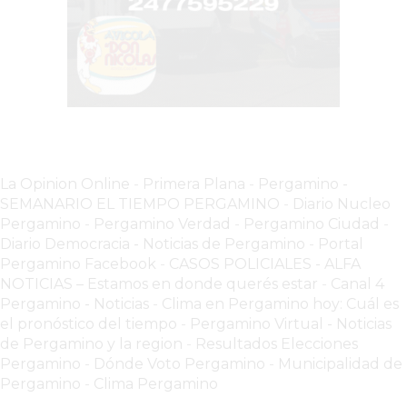
VEZ
MÁS
COMERCIOS
VENDEN
POR
WHATSAPP
SIN
PAGAR
La Opinion Online
-
Primera Plana
-
Pergamino -
COMISIONES
SEMANARIO EL TIEMPO PERGAMINO
-
Diario Nucleo
POR
Pergamino
-
Pergamino Verdad
-
Pergamino Ciuda
d
-
PEDIDO
Diario Democracia - Noticias de Pergamino
-
Portal
Pergamino Facebook
-
CASOS POLICIALES -
ALFA
MÜNNA
NOTICIAS – Estamos en donde querés estar
-
Canal 4
GELATERIA
Pergamino - Noticias
-
Clima en Pergamino hoy: Cuál es
A
el pronóstico del tiempo
-
Pergamino Virtual - Noticias
DOMICILIO
de Pergamino y la region
-
Resultados Elecciones
-
Pergamino
-
Dónde Voto Pergamino
-
Municipalidad de
PEDIR
Pergamino
-
Clima Pergamino
ONLINE