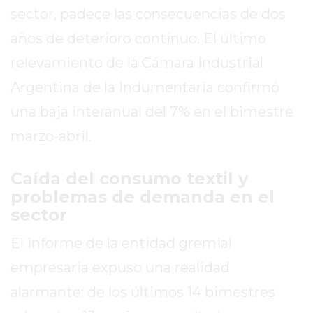
SITIO
sector, padece las consecuencias de dos
PUBLICITÁ
años de deterioro continuo. El último
EN
TAPA
relevamiento de la Cámara Industrial
DEL
Argentina de la Indumentaria confirmó
DIA
una baja interanual del 7% en el bimestre
DIARIO
marzo-abril.
NORTE
HOY
GRUPO
Caída del consumo textil y
DE
problemas de demanda en el
MEDIOS
sector
INFOPBA
El informe de la entidad gremial
NOTICIAS
empresaria expuso una realidad
DE
SALTO
alarmante: de los últimos 14 bimestres
DIARIO