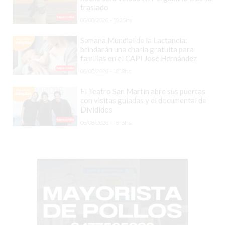
COMERCIOS
traslado
VENDAN
06/08/2026 - 18:25hs.
SIN
PAGAR
Semana Mundial de la Lactancia:
brindarán una charla gratuita para
COMISIONES
familias en el CAPI José Hernández
CÓMO
06/08/2026 - 18:18hs.
CREAR
El Teatro San Martín abre sus puertas
UNA
con visitas guiadas y el documental de
TIENDA
Divididos
ONLINE
06/08/2026 - 18:13hs.
EN
PERGAMINO
TIENDA
ONLINE
EN
ROSARIO:
CADA