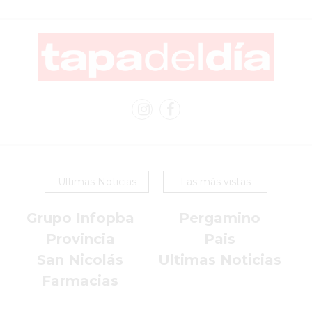
EN
PERGAMINO
YOGURT
HELADO
VIVERE
BENE
-
ENVIOS
A
Ultimas Noticias
Las más vistas
DOMICILIO
PEDIR
Grupo Infopba
Pergamino
YOGUR
Provincia
Pais
HELADO
VIVERE
San Nicolás
Ultimas Noticias
BENE
Farmacias
PERGAMINO
A