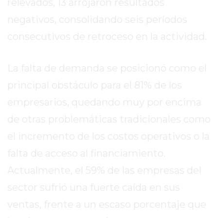
relevados, 13 arrojaron resultados
REPORTERO
negativos, consolidando seis períodos
DIARIO
DEPORTIVO
consecutivos de retroceso en la actividad.
ROJAS
VIRTUAL
La falta de demanda se posicionó como el
NOTICIAS
principal obstáculo para el 81% de los
DE
ARRECIFES
empresarios, quedando muy por encima
ZÁRATE
de otras problemáticas tradicionales como
Y
el incremento de los costos operativos o la
CAMPANA
falta de acceso al financiamiento.
NOTICIAS
DE
Actualmente, el 59% de las empresas del
ZÁRATE
sector sufrió una fuerte caída en sus
NOTICIAS
ventas, frente a un escaso porcentaje que
DE
CAMPANA