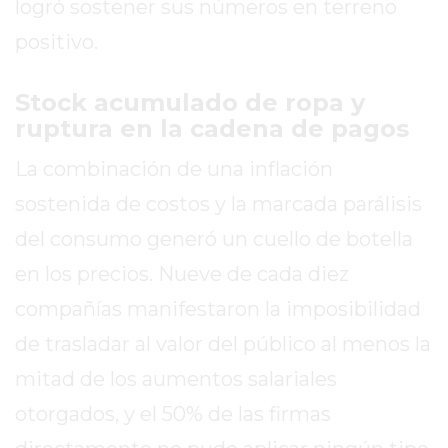
logró sostener sus números en terreno
EXALTACIÓN
positivo.
DE
LA
Stock acumulado de ropa y
CRUZ
ruptura en la cadena de pagos
COLÓN
(BUENOS
La combinación de una inflación
AIRES)
sostenida de costos y la marcada parálisis
RESULTADOS
del consumo generó un cuello de botella
DE
LOTERÍAS
en los precios. Nueve de cada diez
Y
compañías manifestaron la imposibilidad
QUINIELAS
de trasladar al valor del público al menos la
DE
HOY
mitad de los aumentos salariales
PERGAMINO
otorgados, y el 50% de las firmas
HOY