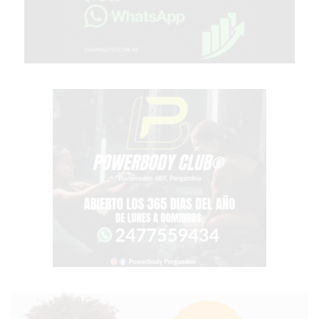
TIENDA
ONLINE
GRATIS
BON
YOGURT
-
YOGURTERIA
EN
PERGAMINO
LA
ALTERNATIVA
A
TIENDA
NUBE
Y
SHOPIFY:
CÓMO