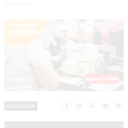
03/06/2026 • 11:53
PERGAMINO
MUNICIPALIDAD
SUBE
TEATRO SAN MARTÍN
SEMANA MUNDIAL DE
LA LACTANCIA
CUD
SECRETARÍA DE SALUD
DE LA MUNICIPALIDAD DE
ESCUCHAR
PERGAMINO