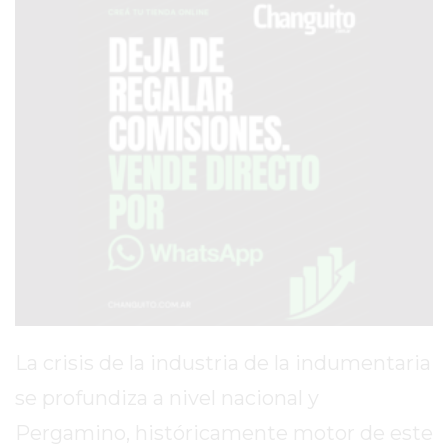
SERVICIOS
PRONÓSTICO
AVISOS FÚNEBRES
AYUDA
TÉRMINOS
Y
CONDICIONES
POLÍTICAS
DE
La crisis de la industria de la indumentaria
PRIVACIDAD
se profundiza a nivel nacional y
MAPA
DEL
Pergamino, históricamente motor de este