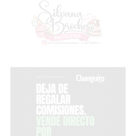
PERGAMINO?
¿DÓNDE
COMPRAR
PROTEÍNA
EN
PERGAMINO?
POWERBODY
NUTRITION:
LA
TIENDA
DE
SUPLEMENTOS
DEPORTIVOS
LÍDER
EN
PERGAMINO
CREAR