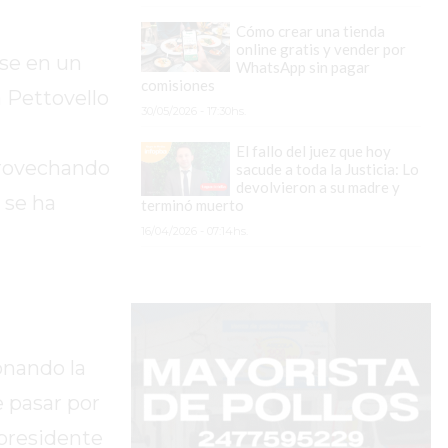
Cómo crear una tienda
online gratis y vender por
ose en un
WhatsApp sin pagar
comisiones
a Pettovello
30/05/2026 - 17:30hs.
El fallo del juez que hoy
provechando
sacude a toda la Justicia: Lo
devolvieron a su madre y
 se ha
terminó muerto
16/04/2026 - 07:14hs.
onando la
e pasar por
 presidente