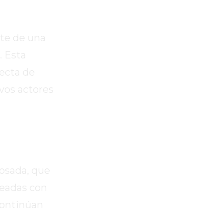
rte de una
. Esta
recta de
vos actores
osada, que
neadas con
 continúan