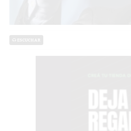
PRONÓSTICO
AVISOS FÚNEBRES
ESCUCHAR
AYUDA
TÉRMINOS
Y
CONDICIONES
POLÍTICAS
DE
PRIVACIDAD
MAPA
DEL
SITIO
PUBLICITÁ