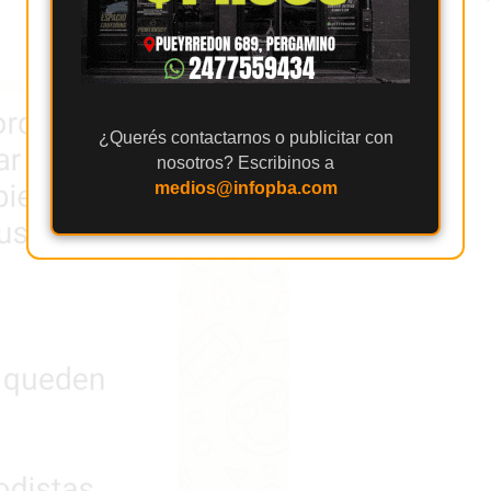
¿Querés contactarnos o publicitar con
nosotros? Escribinos a
medios@infopba.com