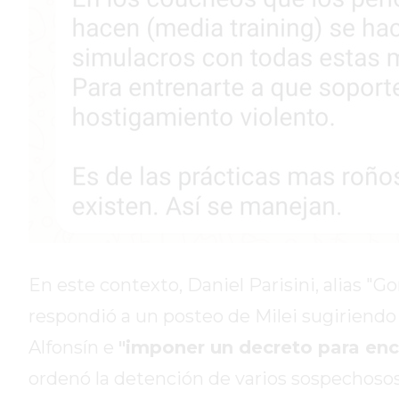
GIMNASIO
DE
PERGAMINO
ENTRENAMIENTOS
SPORTCLUB
VS.
POWERBODY
CLUB
EN
PERGAMINO
UNNOBA
DESCUENTOS
En este contexto, Daniel Parisini, alias "Go
PRECIO
respondió a un posteo de Milei sugiriendo 
GIMNASIO
Alfonsín e
"imponer un decreto para enca
PERGAMINO
ordenó la detención de varios sospechosos 
2026