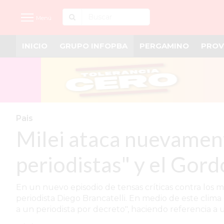
Menú
INICIO
GRUPO INFOPBA
PERGAMINO
PROV
INICIO
NOTICIAS RECIENTES
GRUPO INFOPBA
PERGAMINO
Pais
Milei ataca nuevamente
PROVINCIA
PAIS
periodistas" y el Gord
SAN NICOLÁS
En un nuevo episodio de tensas críticas contra los m
ULTIMAS NOTICIAS
periodista Diego Brancatelli. En medio de este clima
a un periodista por decreto", haciendo referencia a 
FARMACIAS