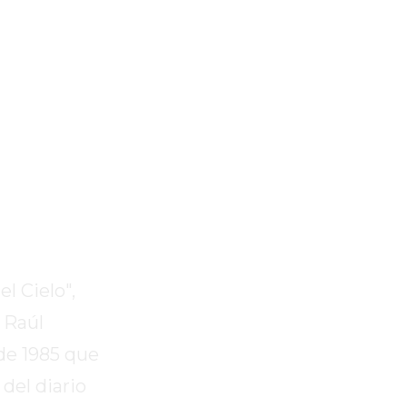
l Cielo",
 Raúl
 de 1985 que
del diario