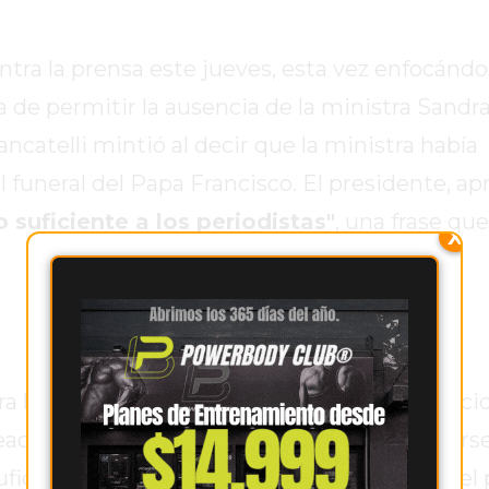
contra la prensa este jueves, esta vez enfocánd
 de permitir la ausencia de la ministra Sandr
ncatelli mintió al decir que la ministra había
funeral del Papa Francisco. El presidente, a
 suficiente a los periodistas"
, una frase que
X
ara hacer un nuevo reclamo a la prensa, menci
reacciones de los entrevistados y luego hacers
iciente a los periodistas... Ciao!", concluyó el