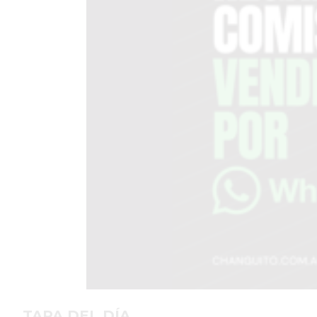
EN
TAPA
DEL
DIA
DIARIO
NORTE
HOY
GRUPO
DE
MEDIOS
INFOPBA
NOTICIAS
DE
SALTO
DIARIO
REPORTERO
TAPA DEL DÍA