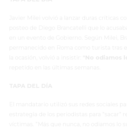
DIARIO
DEPORTIVO
ROJAS
Javier Milei volvió a lanzar duras críticas 
VIRTUAL
posteo de Diego Brancatelli que lo acusaba
NOTICIAS
en un evento de Gobierno. Según Milei, Bra
DE
ARRECIFES
permanecido en Roma como turista tras el 
ZÁRATE
la ocasión, volvió a insistir:
"No odiamos lo
Y
repetido en las últimas semanas.
CAMPANA
NOTICIAS
TAPA DEL DÍA
DE
ZÁRATE
NOTICIAS
El mandatario utilizó sus redes sociales p
DE
estrategia de los periodistas para "sacar" 
CAMPANA
víctimas. "Más que nunca, no odiamos lo suf
EXALTACIÓN