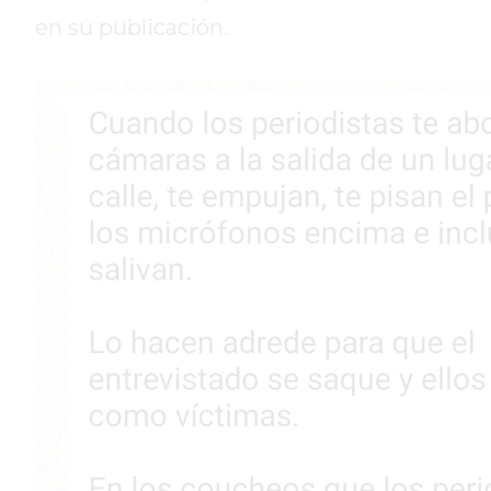
DE
en su publicación.
LA
CRUZ
COLÓN
(BUENOS
AIRES)
RESULTADOS
DE
LOTERÍAS
Y
QUINIELAS
DE
HOY
PERGAMINO
HOY
EL
MEJOR