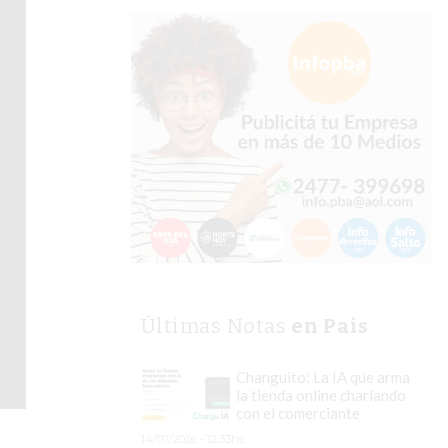
Últimas Notas
en Pais
Changuito: La IA que arma
la tienda online charlando
con el comerciante
14/07/2026 - 12:33hs.