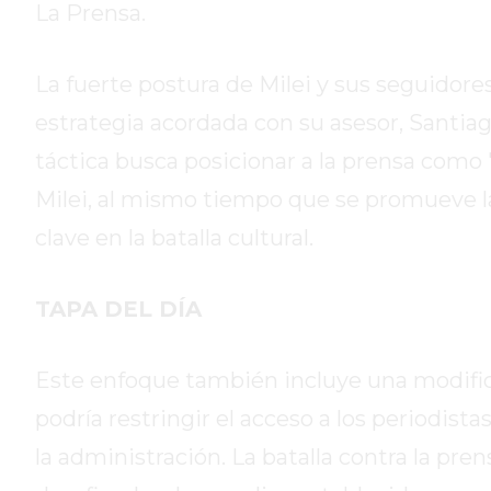
GIMNASIOS
La Prensa.
ABIERTOS
HOY
La fuerte postura de Milei y sus seguidor
EN
PERGAMINO
estrategia acordada con su asesor, Santia
GIMNASIO
táctica busca posicionar a la prensa como 
EN
Milei, al mismo tiempo que se promueve la
PERGAMINO
clave en la batalla cultural.
CON
PLANES
PERSONALIZADOS
TAPA DEL DÍA
DÓNDE
HACER
Este enfoque también incluye una modific
MUSCULACIÓN
EN
podría restringir el acceso a los periodist
PERGAMINO
la administración. La batalla contra la pren
MEJOR