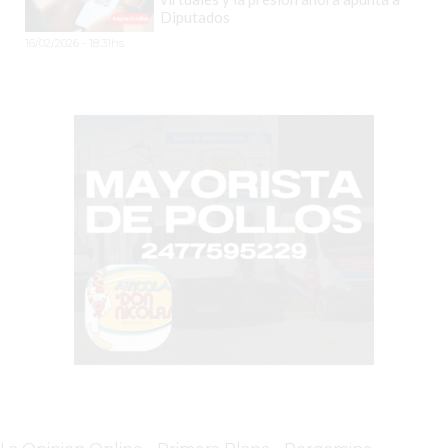
COMERCIOS
Diputados
VENDAN
16/02/2026 - 18:31hs.
SIN
PAGAR
COMISIONES
CÓMO
CREAR
UNA
TIENDA
ONLINE
EN
PERGAMINO
TIENDA
ONLINE
EN
ROSARIO:
CADA