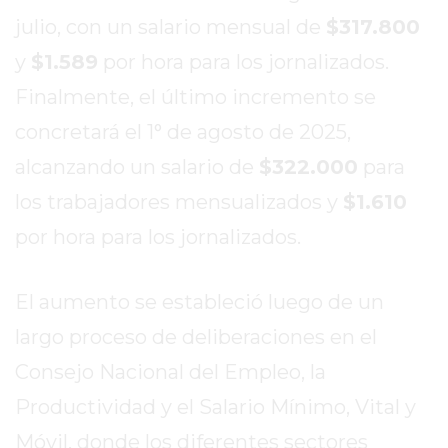
EL
julio, con un salario mensual de
$317.800
MEJOR
y
$1.589
por hora para los jornalizados.
GIMNASIO
DE
Finalmente, el último incremento se
PERGAMINO
concretará el 1° de agosto de 2025,
ENTRENAMIENTOS
alcanzando un salario de
$322.000
para
SPORTCLUB
VS.
los trabajadores mensualizados y
$1.610
POWERBODY
por hora para los jornalizados.
CLUB
EN
El aumento se estableció luego de un
PERGAMINO
UNNOBA
largo proceso de deliberaciones en el
DESCUENTOS
Consejo Nacional del Empleo, la
PRECIO
Productividad y el Salario Mínimo, Vital y
GIMNASIO
PERGAMINO
Móvil, donde los diferentes sectores