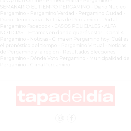
VEZ
La Opinion Online
-
Primera Plana
-
Pergamino -
SEMANARIO EL TIEMPO PERGAMINO
-
Diario Nucleo
MÁS
Pergamino
-
Pergamino Verdad
-
Pergamino Ciuda
d
-
COMERCIOS
Diario Democracia - Noticias de Pergamino
-
Portal
VENDEN
Pergamino Facebook
-
CASOS POLICIALES -
ALFA
POR
NOTICIAS – Estamos en donde querés estar
-
Canal 4
WHATSAPP
Pergamino - Noticias
-
Clima en Pergamino hoy: Cuál es
el pronóstico del tiempo
-
Pergamino Virtual - Noticias
SIN
de Pergamino y la region
-
Resultados Elecciones
PAGAR
Pergamino
-
Dónde Voto Pergamino
-
Municipalidad de
COMISIONES
Pergamino
-
Clima Pergamino
POR
PEDIDO
MÜNNA
GELATERIA
A
DOMICILIO
-
PEDIR
ONLINE