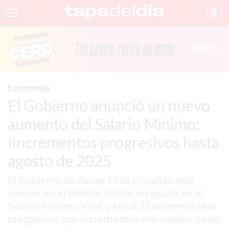
INICIO
NOTICIAS RECIENTES
GRUPO INFOPBA
Economía
El Gobierno anunció un nuevo
PERGAMINO
aumento del Salario Mínimo:
PROVINCIA
Iincrementos progresivos hasta
PAIS
agosto de 2025
SAN NICOLÁS
El Gobierno de Javier Milei oficializó este
ULTIMAS NOTICIAS
viernes en el Boletín Oficial un ajuste en el
FARMACIAS
Salario Mínimo, Vital y Móvil. El aumento será
progresivo, con incrementos mensuales hasta
TEMAS DESTACADOS