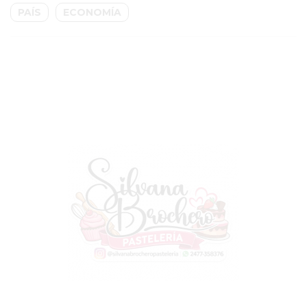
PAÍS
ECONOMÍA
GIMNASIO
EN
PERGAMINO
CON
BUENOS
PROFESORES
GIMNASIO
PERGAMINO
SUPLEMENTOS
DEPORTIVOS
EN
PERGAMINO
¿DÓNDE
COMPRAR
CREATINA
EN