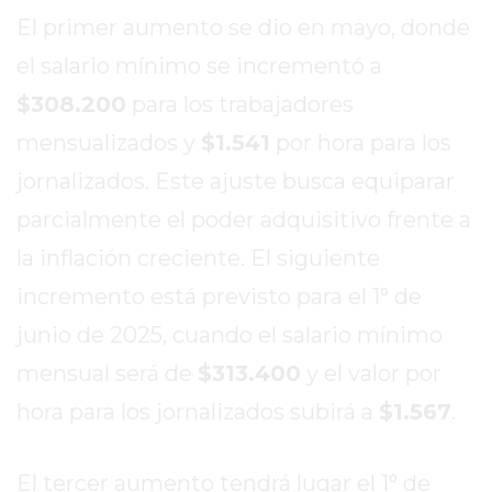
El primer aumento se dio en mayo, donde
EXALTACIÓN
DE
el salario mínimo se incrementó a
LA
$308.200
para los trabajadores
CRUZ
mensualizados y
$1.541
por hora para los
COLÓN
(BUENOS
jornalizados. Este ajuste busca equiparar
AIRES)
parcialmente el poder adquisitivo frente a
RESULTADOS
la inflación creciente. El siguiente
DE
incremento está previsto para el 1° de
LOTERÍAS
Y
junio de 2025, cuando el salario mínimo
QUINIELAS
mensual será de
$313.400
y el valor por
DE
hora para los jornalizados subirá a
$1.567
.
HOY
PERGAMINO
HOY
El tercer aumento tendrá lugar el 1° de