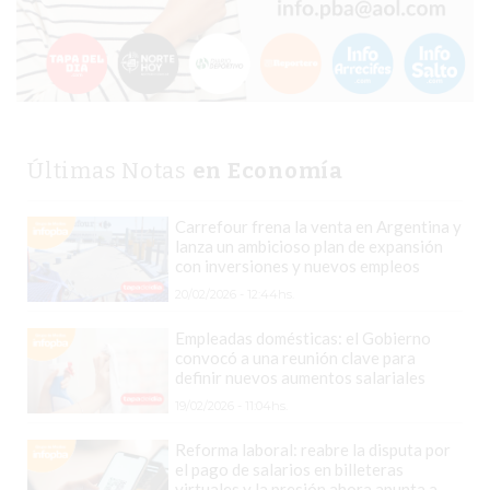
CHANGUITO.COM.AR
DEMOCRATIZA
EL
COMERCIO
POR
WHATSAPP
Últimas Notas
en Economía
CATÁLOGO
DE
Carrefour frena la venta en Argentina y
WHATSAPP
lanza un ambicioso plan de expansión
ONLINE
con inversiones y nuevos empleos
EN
20/02/2026 - 12:44hs.
PERGAMINO:
Empleadas domésticas: el Gobierno
LA
convocó a una reunión clave para
ALTERNATIVA
definir nuevos aumentos salariales
PARA
19/02/2026 - 11:04hs.
QUE
Reforma laboral: reabre la disputa por
LOS
el pago de salarios en billeteras
virtuales y la presión ahora apunta a