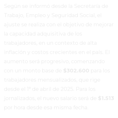
REPORTERO
Según se informó desde la Secretaría de
DIARIO
Trabajo, Empleo y Seguridad Social, el
DEPORTIVO
ajuste se realiza con el objetivo de mejorar
ROJAS
VIRTUAL
la capacidad adquisitiva de los
NOTICIAS
trabajadores, en un contexto de alta
DE
inflación y costos crecientes en el país. El
ARRECIFES
aumento será progresivo, comenzando
ZÁRATE
Y
con un monto base de
$302.600
para los
CAMPANA
trabajadores mensualizados, que rige
NOTICIAS
desde el 1° de abril de 2025. Para los
DE
ZÁRATE
jornalizados, el nuevo salario será de
$1.513
NOTICIAS
por hora desde esa misma fecha.
DE
CAMPANA