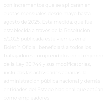
SITIO
con incrementos que se aplicarán en
PUBLICITÁ
cuotas mensuales desde mayo hasta
EN
TAPA
agosto de 2025. Esta medida, que fue
DEL
establecida a través de la Resolución
DIA
5/2025 publicada este viernes en el
DIARIO
NORTE
Boletín Oficial, beneficiará a todos los
HOY
trabajadores comprendidos en el régimen
GRUPO
de la Ley 20.744 y sus modificatorias,
DE
incluidas las actividades agrarias, la
MEDIOS
INFOPBA
administración pública nacional y demás
NOTICIAS
entidades del Estado Nacional que actúan
DE
como empleadores.
SALTO
DIARIO