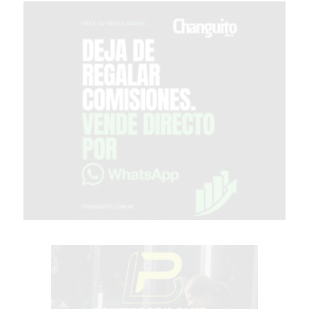
PERGAMINO?
¿DÓNDE
COMPRAR
PROTEÍNA
EN
PERGAMINO?
POWERBODY
NUTRITION:
LA
TIENDA
DE
SUPLEMENTOS
DEPORTIVOS
LÍDER
EN
PERGAMINO
CREAR