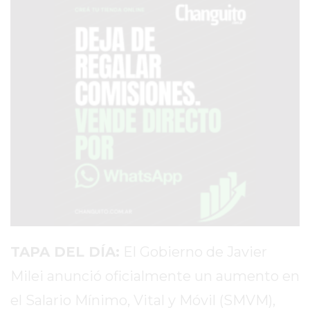
SERVICIOS
PRONÓSTICO
AVISOS FÚNEBRES
AYUDA
TÉRMINOS
Y
CONDICIONES
POLÍTICAS
DE
TAPA DEL DÍA:
El Gobierno de Javier
PRIVACIDAD
Milei anunció oficialmente un aumento en
MAPA
DEL
el Salario Mínimo, Vital y Móvil (SMVM),