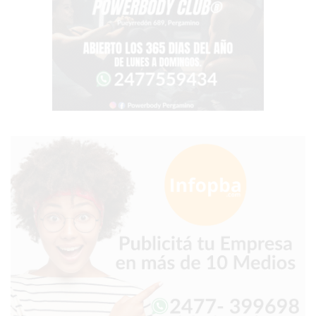
TIENDA
ONLINE
GRATIS
BON
YOGURT
-
YOGURTERIA
EN
PERGAMINO
LA
ALTERNATIVA
A
TIENDA
NUBE
Y
SHOPIFY:
CÓMO