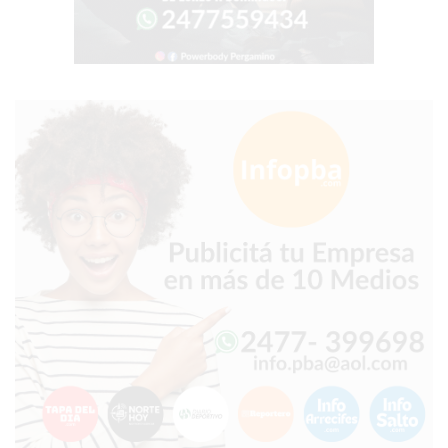
TIENDA
ONLINE
GRATIS
BON
YOGURT
-
YOGURTERIA
EN
PERGAMINO
LA
ALTERNATIVA
A
TIENDA
NUBE
Y
SHOPIFY:
CÓMO