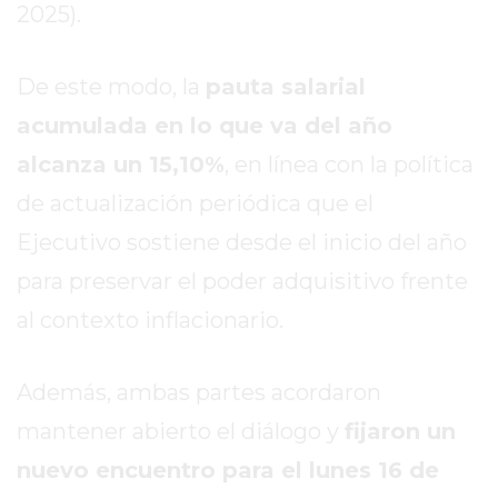
2025).
EXALTACIÓN
DE
De este modo, la
pauta salarial
LA
CRUZ
acumulada en lo que va del año
COLÓN
alcanza un 15,10%
, en línea con la política
(BUENOS
de actualización periódica que el
AIRES)
Ejecutivo sostiene desde el inicio del año
RESULTADOS
DE
para preservar el poder adquisitivo frente
LOTERÍAS
al contexto inflacionario.
Y
QUINIELAS
DE
Además, ambas partes acordaron
HOY
mantener abierto el diálogo y
fijaron un
PERGAMINO
nuevo encuentro para el lunes 16 de
HOY