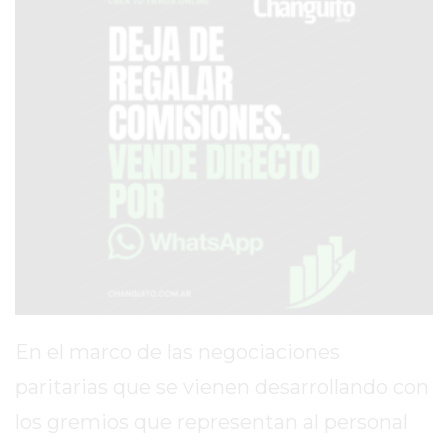
SERVICIOS
PRONÓSTICO
AVISOS FÚNEBRES
AYUDA
TÉRMINOS
Y
CONDICIONES
POLÍTICAS
DE
En el marco de las negociaciones
PRIVACIDAD
paritarias que se vienen desarrollando con
MAPA
los gremios que representan al personal
DEL