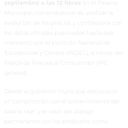
septiembre a las 12 horas
en el Palacio
EL
MEJOR
Municipal, con el objetivo de analizar la
GIMNASIO
evolución de los precios y contrastarla con
DE
los datos oficiales publicados hasta ese
PERGAMINO
ENTRENAMIENTOS
momento por el Instituto Nacional de
SPORTCLUB
Estadísticas y Censos (INDEC), a través del
VS.
Índice de Precios al Consumidor (IPC
POWERBODY
CLUB
general).
EN
PERGAMINO
Desde el gobierno municipal destacaron
UNNOBA
el “compromiso con el sostenimiento del
DESCUENTOS
PRECIO
salario real” y el valor del diálogo
GIMNASIO
permanente con los sindicatos como
PERGAMINO