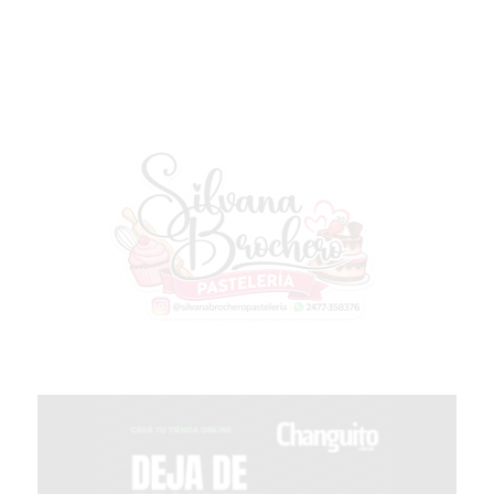
GIMNASIO
EN
PERGAMINO
CON
BUENOS
PROFESORES
GIMNASIO
PERGAMINO
SUPLEMENTOS
DEPORTIVOS
EN
PERGAMINO
¿DÓNDE
COMPRAR
CREATINA
EN