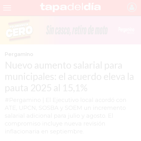
INICIO
NOTICIAS RECIENTES
GRUPO INFOPBA
Pergamino
Nuevo aumento salarial para
PERGAMINO
municipales: el acuerdo eleva la
PROVINCIA
pauta 2025 al 15,1%
PAIS
#Pergamino | El Ejecutivo local acordó con
SAN NICOLÁS
ATE, UPCN, SOSBA y SOEM un incremento
ULTIMAS NOTICIAS
salarial adicional para julio y agosto. El
compromiso incluye nueva revisión
FARMACIAS
inflacionaria en septiembre.
TEMAS DESTACADOS