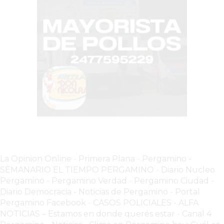
COMERCIOS
VENDAN
SIN
PAGAR
COMISIONES
CÓMO
CREAR
UNA
TIENDA
ONLINE
EN
PERGAMINO
La Opinion Online
-
Primera Plana
-
Pergamino -
TIENDA
SEMANARIO EL TIEMPO PERGAMINO
-
Diario Nucleo
ONLINE
Pergamino
-
Pergamino Verdad
-
Pergamino Ciuda
d
-
EN
Diario Democracia - Noticias de Pergamino
-
Portal
ROSARIO:
Pergamino Facebook
-
CASOS POLICIALES -
ALFA
CADA
NOTICIAS – Estamos en donde querés estar
-
Canal 4