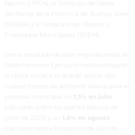
Nación (UPCN), el Sindicato de Obras
REPORTERO
Sanitarias de la Provincia de Buenos Aires
DIARIO
DEPORTIVO
(SOSBA) y el Sindicato de Obreros y
ROJAS
Empleados Municipales (SOEM).
VIRTUAL
NOTICIAS
Como resultado de esas negociaciones, el
DE
ARRECIFES
Departamento Ejecutivo resolvió mejorar
ZÁRATE
la oferta inicial y se acordó aplicar dos
Y
nuevos tramos de aumento salarial para el
CAMPANA
NOTICIAS
personal municipal: un
1,5% en julio
DE
(calculado sobre los salarios básicos de
ZÁRATE
junio de 2025) y un
1,6% en agosto
NOTICIAS
DE
(calculado sobre los básicos de julio de
CAMPANA