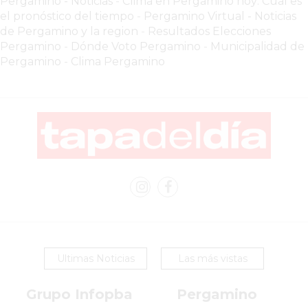
Pergamino - Noticias
-
Clima en Pergamino hoy: Cuál es
VEZ
el pronóstico del tiempo
-
Pergamino Virtual - Noticias
MÁS
de Pergamino y la region
-
Resultados Elecciones
COMERCIOS
Pergamino
-
Dónde Voto Pergamino
-
Municipalidad de
VENDEN
Pergamino
-
Clima Pergamino
POR
WHATSAPP
SIN
PAGAR
COMISIONES
POR
PEDIDO
MÜNNA
GELATERIA
A
DOMICILIO
Ultimas Noticias
Las más vistas
-
PEDIR
Grupo Infopba
Pergamino
ONLINE