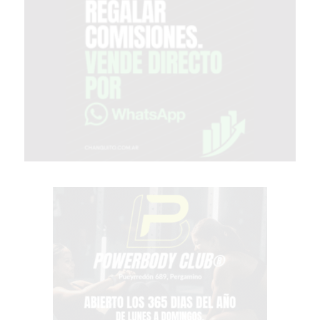
PERGAMINO?
¿DÓNDE
COMPRAR
PROTEÍNA
EN
PERGAMINO?
POWERBODY
NUTRITION:
LA
TIENDA
DE
SUPLEMENTOS
DEPORTIVOS
LÍDER
EN
PERGAMINO
CREAR