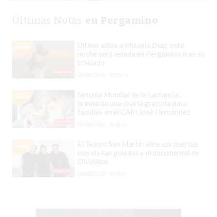
CHANGUITO.COM.AR
DEMOCRATIZA
Últimas Notas
en Pergamino
EL
COMERCIO
Último adiós a Micaela Díaz: esta
POR
noche será velada en Pergamino tras su
traslado
WHATSAPP
06/08/2026 - 18:25hs.
CATÁLOGO
DE
Semana Mundial de la Lactancia:
brindarán una charla gratuita para
WHATSAPP
familias en el CAPI José Hernández
ONLINE
06/08/2026 - 18:18hs.
EN
PERGAMINO:
El Teatro San Martín abre sus puertas
con visitas guiadas y el documental de
LA
Divididos
ALTERNATIVA
06/08/2026 - 18:13hs.
PARA
QUE
LOS