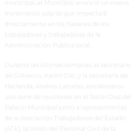
SITIO
municipal, el Municipio anunció un nuevo
PUBLICITÁ
incremento salarial que impactará
EN
directamente en los haberes de los
TAPA
trabajadores y trabajadoras de la
DEL
DIA
Administración Pública local.
DIARIO
NORTE
Durante las últimas semanas, el secretario
HOY
de Gobierno, Karim Dib, y la secretaria de
GRUPO
DE
Hacienda, Andrea Lamelas, encabezaron
MEDIOS
una serie de reuniones en el Salón Oval del
INFOPBA
Palacio Municipal junto a representantes
NOTICIAS
DE
de la Asociación Trabajadores del Estado
SALTO
(ATE), la Unión del Personal Civil de la
DIARIO