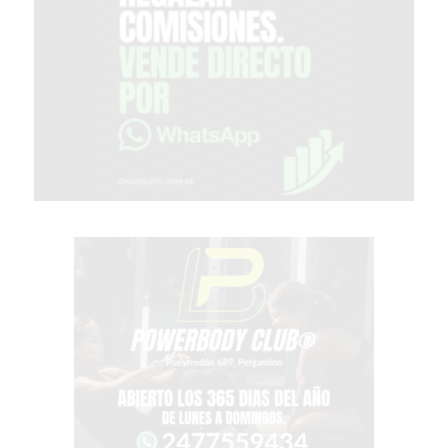
CHANGUITO.COM.AR
DEMOCRATIZA
EL
COMERCIO
POR
WHATSAPP
CATÁLOGO
DE
WHATSAPP
ONLINE
EN
PERGAMINO:
LA
ALTERNATIVA
PARA
QUE
LOS