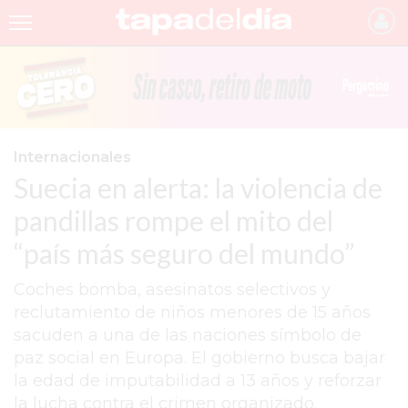
INICIO
NOTICIAS RECIENTES
GRUPO INFOPBA
Internacionales
Suecia en alerta: la violencia de
PERGAMINO
pandillas rompe el mito del
PROVINCIA
“país más seguro del mundo”
PAIS
Coches bomba, asesinatos selectivos y
SAN NICOLÁS
reclutamiento de niños menores de 15 años
ULTIMAS NOTICIAS
sacuden a una de las naciones símbolo de
paz social en Europa. El gobierno busca bajar
FARMACIAS
la edad de imputabilidad a 13 años y reforzar
TEMAS DESTACADOS
la lucha contra el crimen organizado.