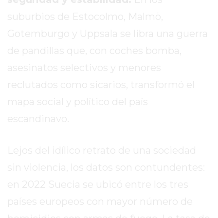
SITIO
suburbios de Estocolmo, Malmö,
PUBLICITÁ
EN
Gotemburgo y Uppsala se libra una guerra
TAPA
de pandillas que, con coches bomba,
DEL
asesinatos selectivos y menores
DIA
DIARIO
reclutados como sicarios, transformó el
NORTE
mapa social y político del país
HOY
escandinavo.
GRUPO
DE
MEDIOS
Lejos del idílico retrato de una sociedad
INFOPBA
sin violencia, los datos son contundentes:
NOTICIAS
en 2022 Suecia se ubicó entre los tres
DE
SALTO
países europeos con mayor número de
DIARIO