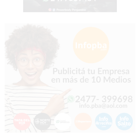
COMERCIOS
VENDAN
SIN
PAGAR
COMISIONES
CÓMO
CREAR
UNA
TIENDA
ONLINE
EN
PERGAMINO
TIENDA
ONLINE
EN
ROSARIO:
CADA