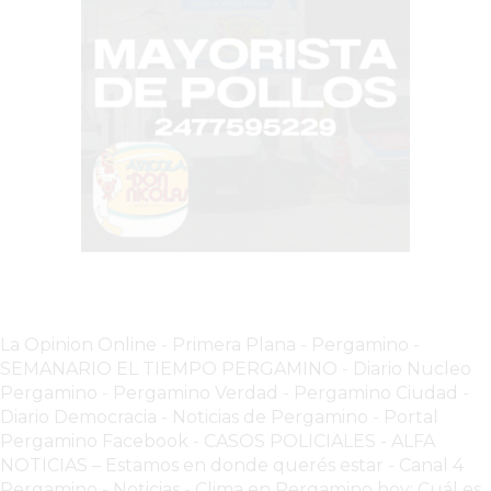
EN
PERGAMINO
YOGURT
HELADO
VIVERE
BENE
-
ENVIOS
A
DOMICILIO
PEDIR
La Opinion Online
-
Primera Plana
-
Pergamino -
YOGUR
SEMANARIO EL TIEMPO PERGAMINO
-
Diario Nucleo
HELADO
Pergamino
-
Pergamino Verdad
-
Pergamino Ciuda
d
-
VIVERE
Diario Democracia - Noticias de Pergamino
-
Portal
BENE
Pergamino Facebook
-
CASOS POLICIALES -
ALFA
PERGAMINO
NOTICIAS – Estamos en donde querés estar
-
Canal 4
Pergamino - Noticias
-
Clima en Pergamino hoy: Cuál es
A