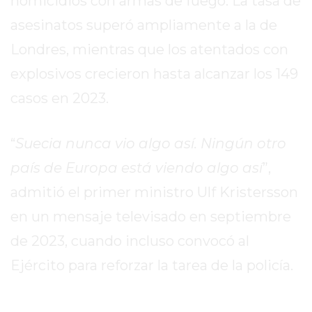
homicidios con armas de fuego. La tasa de
REPORTERO
asesinatos superó ampliamente a la de
DIARIO
Londres, mientras que los atentados con
DEPORTIVO
ROJAS
explosivos crecieron hasta alcanzar los 149
VIRTUAL
casos en 2023.
NOTICIAS
DE
“
Suecia nunca vio algo así. Ningún otro
ARRECIFES
ZÁRATE
país de Europa está viendo algo así
”,
Y
admitió el primer ministro Ulf Kristersson
CAMPANA
en un mensaje televisado en septiembre
NOTICIAS
DE
de 2023, cuando incluso convocó al
ZÁRATE
Ejército para reforzar la tarea de la policía.
NOTICIAS
DE
CAMPANA