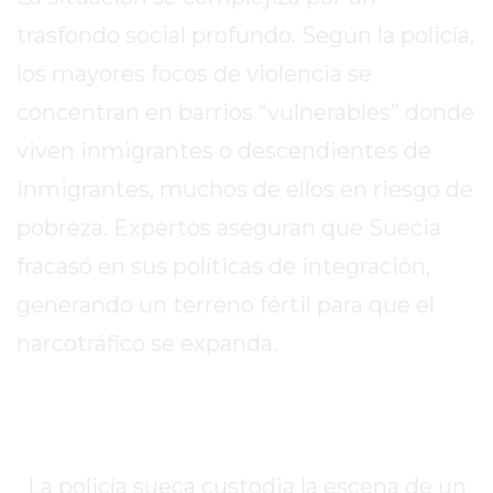
2026
trasfondo social profundo. Según la policía,
GIMNASIOS
los mayores focos de violencia se
ABIERTOS
HOY
concentran en barrios “vulnerables” donde
EN
viven inmigrantes o descendientes de
PERGAMINO
inmigrantes, muchos de ellos en riesgo de
GIMNASIO
EN
pobreza. Expertos aseguran que Suecia
PERGAMINO
fracasó en sus políticas de integración,
CON
generando un terreno fértil para que el
PLANES
PERSONALIZADOS
narcotráfico se expanda.
DÓNDE
HACER
MUSCULACIÓN
EN
La policía sueca custodia la escena de un
PERGAMINO