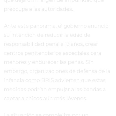
EL
preocupa a las autoridades.
MEJOR
GIMNASIO
DE
Ante este panorama, el gobierno anunció
PERGAMINO
su intención de reducir la edad de
ENTRENAMIENTOS
responsabilidad penal a 13 años, crear
SPORTCLUB
VS.
centros penitenciarios especiales para
POWERBODY
menores y endurecer las penas. Sin
CLUB
embargo, organizaciones de defensa de la
EN
PERGAMINO
infancia como BRIS advierten que estas
UNNOBA
medidas podrían empujar a las bandas a
DESCUENTOS
captar a chicos aún más jóvenes.
PRECIO
GIMNASIO
PERGAMINO
La situación se complejiza por un