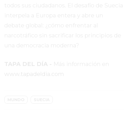
PERGAMINO?
todos sus ciudadanos. El desafío de Suecia
¿DÓNDE
interpela a Europa entera y abre un
COMPRAR
PROTEÍNA
debate global: ¿cómo enfrentar al
EN
narcotráfico sin sacrificar los principios de
PERGAMINO?
una democracia moderna?
POWERBODY
NUTRITION:
LA
TAPA DEL DÍA -
Más información en
TIENDA
www.tapadeldia.com
DE
SUPLEMENTOS
DEPORTIVOS
LÍDER
MUNDO
SUECIA
EN
PERGAMINO
CREAR