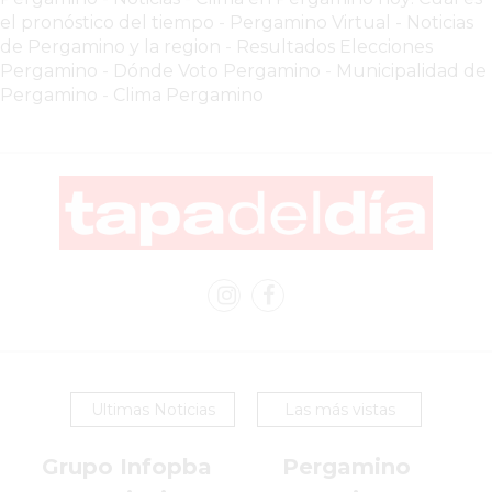
el pronóstico del tiempo
-
Pergamino Virtual - Noticias
DOMICILIO!
de Pergamino y la region
-
Resultados Elecciones
YOGURT
Pergamino
-
Dónde Voto Pergamino
-
Municipalidad de
HELADO
Pergamino
-
Clima Pergamino
-
ENVIOS
A
DOMICILIO
EN
PERGAMINO
BON
YOGURT
-
PERGAMINO
-
Ultimas Noticias
Las más vistas
ENVIOS
A
Grupo Infopba
Pergamino
DOMICILIO