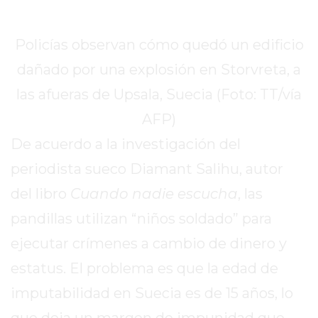
EXALTACIÓN
DE
Policías observan cómo quedó un edificio
LA
dañado por una explosión en Storvreta, a
CRUZ
las afueras de Upsala, Suecia (Foto: TT/vía
COLÓN
(BUENOS
AFP)
AIRES)
De acuerdo a la investigación del
RESULTADOS
periodista sueco Diamant Salihu, autor
DE
LOTERÍAS
del libro
Cuando nadie escucha
, las
Y
pandillas utilizan “niños soldado” para
QUINIELAS
ejecutar crímenes a cambio de dinero y
DE
HOY
estatus. El problema es que la edad de
PERGAMINO
imputabilidad en Suecia es de 15 años, lo
HOY
que deja un margen de impunidad que