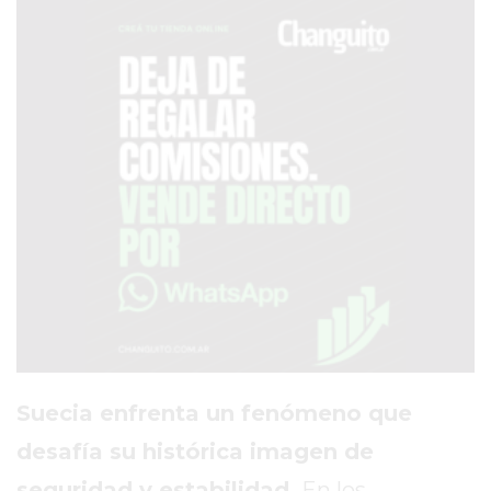
SERVICIOS
PRONÓSTICO
AVISOS FÚNEBRES
AYUDA
TÉRMINOS
Y
CONDICIONES
POLÍTICAS
DE
PRIVACIDAD
Suecia enfrenta un fenómeno que
MAPA
desafía su histórica imagen de
DEL
seguridad y estabilidad.
En los