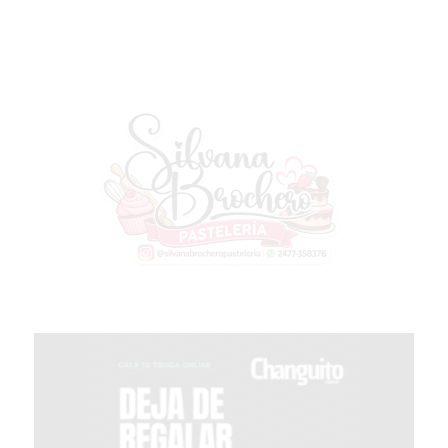
TIENDA
ONLINE
GRATIS
BON
YOGURT
-
YOGURTERIA
EN
PERGAMINO
LA
ALTERNATIVA
A
TIENDA
NUBE
Y
SHOPIFY:
CÓMO