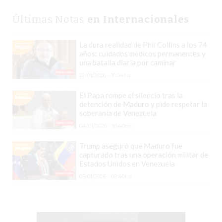
VEZ
MÁS
Últimas Notas
en Internacionales
COMERCIOS
VENDEN
La dura realidad de Phil Collins a los 74
POR
años: cuidados médicos permanentes y
una batalla diaria por caminar
WHATSAPP
22/01/2026 - 10:04hs.
SIN
PAGAR
El Papa rompe el silencio tras la
COMISIONES
detención de Maduro y pide respetar la
soberanía de Venezuela
POR
04/01/2026 - 10:40hs.
PEDIDO
MÜNNA
Trump aseguró que Maduro fue
capturado tras una operación militar de
GELATERIA
Estados Unidos en Venezuela
A
03/01/2026 - 09:40hs.
DOMICILIO
-
PEDIR
ONLINE