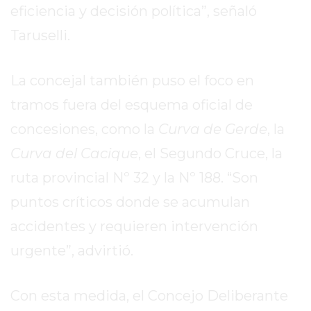
EL
eficiencia y decisión política”, señaló
MEJOR
Taruselli.
GIMNASIO
DE
La concejal también puso el foco en
PERGAMINO
ENTRENAMIENTOS
tramos fuera del esquema oficial de
SPORTCLUB
concesiones, como la
Curva de Gerde
, la
VS.
Curva del Cacique
, el Segundo Cruce, la
POWERBODY
CLUB
ruta provincial Nº 32 y la Nº 188. “Son
EN
puntos críticos donde se acumulan
PERGAMINO
accidentes y requieren intervención
UNNOBA
DESCUENTOS
urgente”, advirtió.
PRECIO
GIMNASIO
Con esta medida, el Concejo Deliberante
PERGAMINO