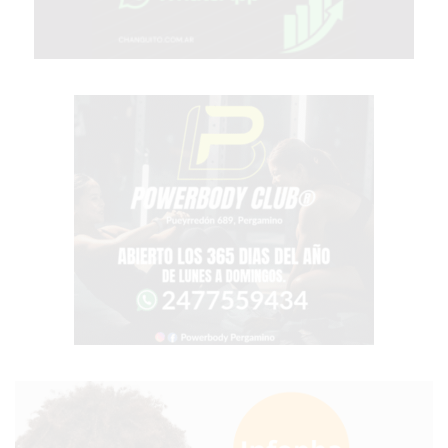
TIENDA
ONLINE
GRATIS
BON
YOGURT
-
YOGURTERIA
EN
PERGAMINO
LA
ALTERNATIVA
A
TIENDA
NUBE
Y
SHOPIFY:
CÓMO