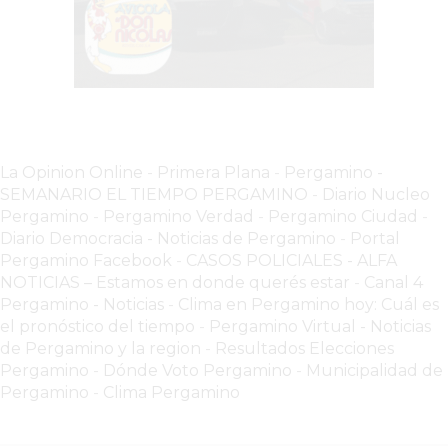
VEZ
MÁS
COMERCIOS
VENDEN
POR
WHATSAPP
SIN
La Opinion Online
-
Primera Plana
-
Pergamino -
PAGAR
SEMANARIO EL TIEMPO PERGAMINO
-
Diario Nucleo
COMISIONES
Pergamino
-
Pergamino Verdad
-
Pergamino Ciuda
d
-
POR
Diario Democracia - Noticias de Pergamino
-
Portal
Pergamino Facebook
-
CASOS POLICIALES -
ALFA
PEDIDO
NOTICIAS – Estamos en donde querés estar
-
Canal 4
MÜNNA
Pergamino - Noticias
-
Clima en Pergamino hoy: Cuál es
GELATERIA
el pronóstico del tiempo
-
Pergamino Virtual - Noticias
A
de Pergamino y la region
-
Resultados Elecciones
DOMICILIO
Pergamino
-
Dónde Voto Pergamino
-
Municipalidad de
Pergamino
-
Clima Pergamino
-
PEDIR
ONLINE