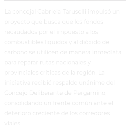
SITIO
PUBLICITÁ
La concejal Gabriela Taruselli impulsó un
EN
proyecto que busca que los fondos
TAPA
recaudados por el impuesto a los
DEL
DIA
combustibles líquidos y al dióxido de
DIARIO
carbono se utilicen de manera inmediata
NORTE
para reparar rutas nacionales y
HOY
provinciales críticas de la región. La
GRUPO
DE
iniciativa recibió respaldo unánime del
MEDIOS
Concejo Deliberante de Pergamino
,
INFOPBA
consolidando un frente común ante el
NOTICIAS
DE
deterioro creciente de los corredores
SALTO
viales.
DIARIO