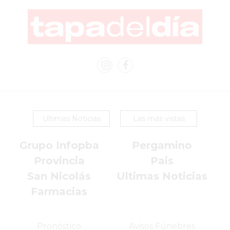
EN
PERGAMINO
YOGURT
HELADO
VIVERE
BENE
-
ENVIOS
Ultimas Noticias
Las más vistas
A
DOMICILIO
Grupo Infopba
Pergamino
PEDIR
Provincia
Pais
YOGUR
San Nicolás
Ultimas Noticias
HELADO
VIVERE
Farmacias
BENE
PERGAMINO
Pronóstico
Avisos Fúnebres
A