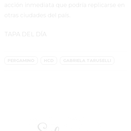
acción inmediata que podría replicarse en
GIMNASIO
otras ciudades del país.
EN
PERGAMINO
CON
TAPA DEL DÍA
BUENOS
PROFESORES
GIMNASIO
PERGAMINO
HCD
GABRIELA TARUSELLI
PERGAMINO
SUPLEMENTOS
DEPORTIVOS
EN
PERGAMINO
¿DÓNDE
COMPRAR
CREATINA
EN