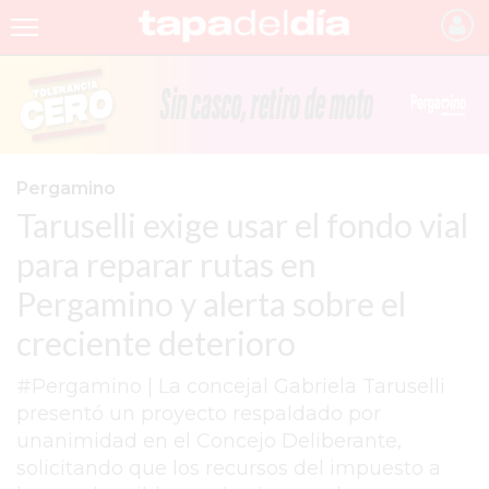
INICIO
NOTICIAS RECIENTES
GRUPO INFOPBA
Pergamino
Taruselli exige usar el fondo vial
PERGAMINO
para reparar rutas en
PROVINCIA
Pergamino y alerta sobre el
PAIS
creciente deterioro
SAN NICOLÁS
#Pergamino | La concejal Gabriela Taruselli
ULTIMAS NOTICIAS
presentó un proyecto respaldado por
FARMACIAS
unanimidad en el Concejo Deliberante,
solicitando que los recursos del impuesto a
TEMAS DESTACADOS