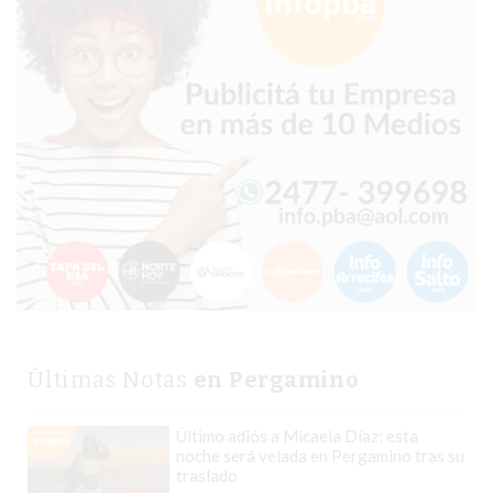
CHANGUITO.COM.AR
DEMOCRATIZA
EL
COMERCIO
POR
WHATSAPP
CATÁLOGO
DE
WHATSAPP
ONLINE
EN
PERGAMINO:
LA
Últimas Notas
en Pergamino
ALTERNATIVA
PARA
Último adiós a Micaela Díaz: esta
QUE
noche será velada en Pergamino tras su
LOS
traslado