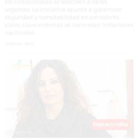
los combustibles se destinen a obras
urgentes. La iniciativa apunta a garantizar
PERGAMINO
seguridad y transitabilidad en corredores
MUNICIPALIDAD
viales clave mientras se concretan licitaciones
nacionales.
SUBE
21/09/2025 • 09:52
TEATRO SAN MARTÍN
SEMANA MUNDIAL DE
LA LACTANCIA
CUD
SECRETARÍA DE SALUD
DE LA MUNICIPALIDAD DE
PERGAMINO