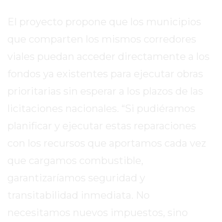
EXALTACIÓN
El proyecto propone que los municipios
DE
que comparten los mismos corredores
LA
CRUZ
viales puedan acceder directamente a los
COLÓN
fondos ya existentes para ejecutar obras
(BUENOS
prioritarias sin esperar a los plazos de las
AIRES)
licitaciones nacionales. “Si pudiéramos
RESULTADOS
DE
planificar y ejecutar estas reparaciones
LOTERÍAS
con los recursos que aportamos cada vez
Y
que cargamos combustible,
QUINIELAS
DE
garantizaríamos seguridad y
HOY
transitabilidad inmediata. No
PERGAMINO
necesitamos nuevos impuestos, sino
HOY