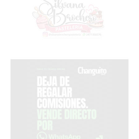
PERGAMINO?
¿DÓNDE
COMPRAR
PROTEÍNA
EN
PERGAMINO?
POWERBODY
NUTRITION:
LA
TIENDA
DE
SUPLEMENTOS
DEPORTIVOS
LÍDER
EN
PERGAMINO
CREAR