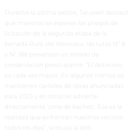
REPORTERO
Durante la última sesión, Taruselli destacó
DIARIO
DEPORTIVO
que mientras se esperan los pliegos de
ROJAS
licitación de la segunda etapa de la
VIRTUAL
llamada
Ruta del Mercosur
, las rutas Nº 8
NOTICIAS
y Nº 188 presentan un estado de
DE
ARRECIFES
conservación preocupante. “El deterioro
ZÁRATE
es cada vez mayor. En algunos tramos se
Y
mantienen carteles de obras anunciadas
CAMPANA
NOTICIAS
para 2023 y en otros se advierte
DE
directamente ‘zona de baches’. Esa es la
ZÁRATE
realidad que enfrentan nuestros vecinos
NOTICIAS
DE
todos los días”, sostuvo la edil.
CAMPANA