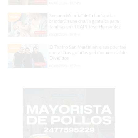
COMERCIOS
06/08/2026 - 18:25hs.
VENDAN
Semana Mundial de la Lactancia:
SIN
brindarán una charla gratuita para
PAGAR
familias en el CAPI José Hernández
COMISIONES
06/08/2026 - 18:18hs.
CÓMO
El Teatro San Martín abre sus puertas
CREAR
con visitas guiadas y el documental de
UNA
Divididos
TIENDA
06/08/2026 - 18:13hs.
ONLINE
EN
PERGAMINO
TIENDA
ONLINE
EN
ROSARIO:
CADA