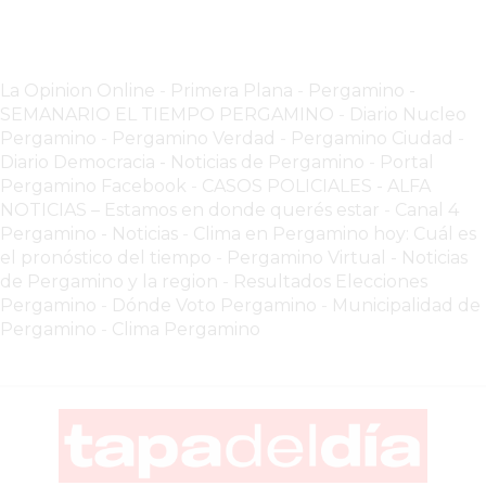
SIN
PAGAR
COMISIONES
La Opinion Online
-
Primera Plana
-
Pergamino -
CÓMO
SEMANARIO EL TIEMPO PERGAMINO
-
Diario Nucleo
CREAR
Pergamino
-
Pergamino Verdad
-
Pergamino Ciuda
d
-
UNA
Diario Democracia - Noticias de Pergamino
-
Portal
Pergamino Facebook
-
CASOS POLICIALES -
ALFA
TIENDA
NOTICIAS – Estamos en donde querés estar
-
Canal 4
ONLINE
Pergamino - Noticias
-
Clima en Pergamino hoy: Cuál es
EN
el pronóstico del tiempo
-
Pergamino Virtual - Noticias
PERGAMINO
de Pergamino y la region
-
Resultados Elecciones
TIENDA
Pergamino
-
Dónde Voto Pergamino
-
Municipalidad de
Pergamino
-
Clima Pergamino
ONLINE
EN
ROSARIO:
CADA
VEZ
MÁS