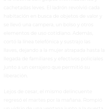
DIARIO
cachetadas leves. El ladrón revolvió cada
DEPORTIVO
ROJAS
habitación en busca de objetos de valor y
VIRTUAL
se llevó una campera, un bolso y otros
NOTICIAS
elementos de uso cotidiano. Además,
DE
ARRECIFES
cortó la línea telefónica y sustrajo las
ZÁRATE
llaves, dejando a la mujer atrapada hasta la
Y
llegada de familiares y efectivos policiales
CAMPANA
junto a un cerrajero que permitió su
NOTICIAS
DE
liberación.
ZÁRATE
NOTICIAS
Lejos de cesar, el mismo delincuente
DE
regresó el martes por la mañana. Rompió
CAMPANA
EXALTACIÓN
un vidrio de una ventana junto a la puerta