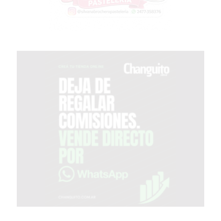
EN
PERGAMINO
CON
BUENOS
PROFESORES
GIMNASIO
PERGAMINO
SUPLEMENTOS
DEPORTIVOS
EN
PERGAMINO
¿DÓNDE
COMPRAR
CREATINA
EN
PERGAMINO?
¿DÓNDE