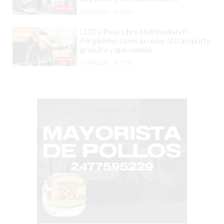
EL
05/08/2026 - 10:45hs.
COMERCIO
CUD y Pase Libre Multimodal en
POR
Pergamino: cómo acceder al transporte
WHATSAPP
gratuito y qué cambió
CATÁLOGO
05/08/2026 - 10:35hs.
DE
WHATSAPP
ONLINE
EN
PERGAMINO:
LA
ALTERNATIVA
PARA
QUE
LOS
COMERCIOS
VENDAN