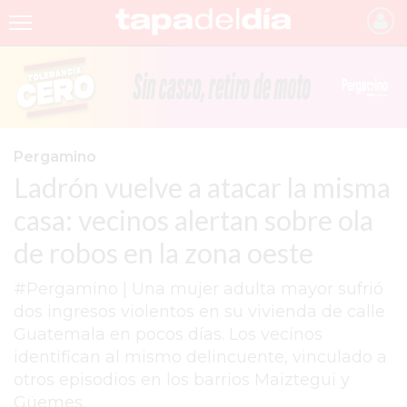
INICIO
NOTICIAS RECIENTES
GRUPO INFOPBA
Pergamino
Ladrón vuelve a atacar la misma
PERGAMINO
casa: vecinos alertan sobre ola
PROVINCIA
de robos en la zona oeste
PAIS
#Pergamino | Una mujer adulta mayor sufrió
SAN NICOLÁS
dos ingresos violentos en su vivienda de calle
ULTIMAS NOTICIAS
Guatemala en pocos días. Los vecinos
identifican al mismo delincuente, vinculado a
FARMACIAS
otros episodios en los barrios Maiztegui y
TEMAS DESTACADOS
Güemes.