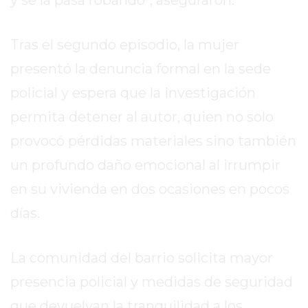
GIMNASIO
DE
Tras el segundo episodio, la mujer
PERGAMINO
presentó la denuncia formal en la sede
ENTRENAMIENTOS
SPORTCLUB
policial y espera que la investigación
VS.
permita detener al autor, quien no solo
POWERBODY
provocó pérdidas materiales sino también
CLUB
EN
un profundo daño emocional al irrumpir
PERGAMINO
en su vivienda en dos ocasiones en pocos
UNNOBA
días.
DESCUENTOS
PRECIO
GIMNASIO
La comunidad del barrio solicita mayor
PERGAMINO
presencia policial y medidas de seguridad
2026
que devuelvan la tranquilidad a los