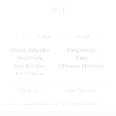
COMERCIOS
VENDEN
POR
WHATSAPP
SIN
Ultimas Noticias
Las más vistas
PAGAR
COMISIONES
Grupo Infopba
Pergamino
POR
Provincia
Pais
PEDIDO
MÜNNA
San Nicolás
Ultimas Noticias
GELATERIA
Farmacias
A
DOMICILIO
Pronóstico
Avisos Fúnebres
-
PEDIR
Copyright @2025 TapaDelDia.com | Email: info.pba@aol.com
ONLINE
EN