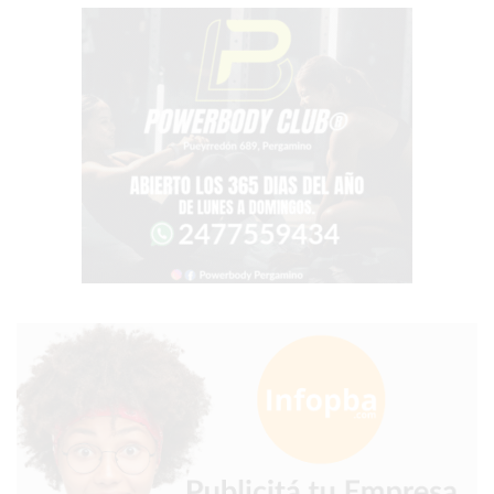
COMPRAR
PROTEÍNA
EN
PERGAMINO?
POWERBODY
NUTRITION:
LA
TIENDA
DE
SUPLEMENTOS
DEPORTIVOS
LÍDER
EN
PERGAMINO
CREAR
TIENDA
ONLINE