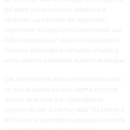
DE
del patio y nuevamente ingresó a la
LA
vivienda. Las cámaras de seguridad
CRUZ
COLÓN
registraron al sospechoso caminando por
(BUENOS
calle Guatemala en dirección a Florencio
AIRES)
Sánchez, portando la campera, el bolso y
RESULTADOS
DE
otros objetos sustraídos durante el ataque.
LOTERÍAS
Y
Los testimonios de los vecinos coinciden
QUINIELAS
en que el sujeto es reincidente en robos
DE
HOY
dentro de la zona y su identidad es
PERGAMINO
reconocida por la comunidad. "Es siempre
HOY
el mismo, lo conocemos porque vive cerca
EL
MEJOR
y se la pasa robando", aseguraron.