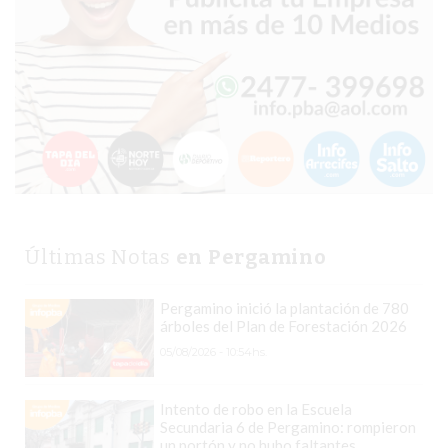
GRATIS
BON
YOGURT
-
YOGURTERIA
EN
PERGAMINO
LA
ALTERNATIVA
Últimas Notas
en Pergamino
A
TIENDA
Pergamino inició la plantación de 780
NUBE
árboles del Plan de Forestación 2026
Y
05/08/2026 - 10:54hs.
SHOPIFY:
CÓMO
Intento de robo en la Escuela
CHANGUITO.COM.AR
Secundaria 6 de Pergamino: rompieron
DEMOCRATIZA
un portón y no hubo faltantes