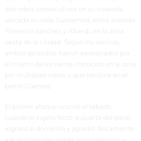
EN
dos robos consecutivos en su vivienda
TAPA
ubicada en calle Guatemala, entre avenida
DEL
Florencio Sánchez y Alberdi, en la zona
DIA
DIARIO
oeste de la ciudad. Según los vecinos,
NORTE
ambos episodios fueron perpetrados por
HOY
el mismo delincuente, conocido en la zona
GRUPO
DE
por múltiples robos, y que residiría en el
MEDIOS
barrio Güemes.
INFOPBA
NOTICIAS
El primer ataque ocurrió el sábado,
DE
SALTO
cuando el sujeto forzó la puerta del patio,
DIARIO
ingresó al domicilio y agredió físicamente
REPORTERO
a la víctima con golpes intimidatorios y