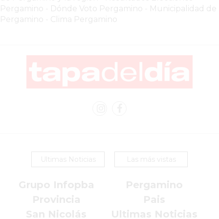
Pergamino
-
Dónde Voto Pergamino
-
Municipalidad de
LUTOVA
Pergamino
-
Clima Pergamino
HAMBURGUESAS
¡HACÉ
TU
PEDIDO
POR
DELIVERY!
BAJONEANDO
BURGERS
¡PEDIR
POR
DELIVERY!
Ultimas Noticias
Las más vistas
-
PERGAMINO
Grupo Infopba
Pergamino
MILES
Provincia
Pais
DE
San Nicolás
Ultimas Noticias