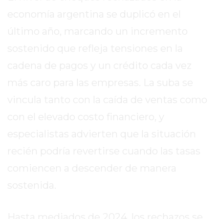
SITIO
economía argentina se duplicó en el
PUBLICITÁ
EN
último año, marcando un incremento
TAPA
sostenido que refleja tensiones en la
DEL
cadena de pagos y un crédito cada vez
DIA
más caro para las empresas. La suba se
DIARIO
NORTE
vincula tanto con la caída de ventas como
HOY
con el elevado costo financiero, y
GRUPO
especialistas advierten que la situación
DE
MEDIOS
recién podría revertirse cuando las tasas
INFOPBA
comiencen a descender de manera
NOTICIAS
sostenida.
DE
SALTO
DIARIO
Hasta mediados de 2024, los rechazos se