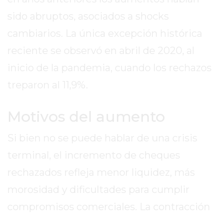
EXALTACIÓN
sido abruptos, asociados a shocks
DE
cambiarios. La única excepción histórica
LA
reciente se observó en abril de 2020, al
CRUZ
inicio de la pandemia, cuando los rechazos
COLÓN
(BUENOS
treparon al 11,9%.
AIRES)
RESULTADOS
Motivos del aumento
DE
LOTERÍAS
Si bien no se puede hablar de una crisis
Y
terminal, el incremento de cheques
QUINIELAS
DE
rechazados refleja menor liquidez, más
HOY
morosidad y dificultades para cumplir
PERGAMINO
compromisos comerciales. La contracción
HOY