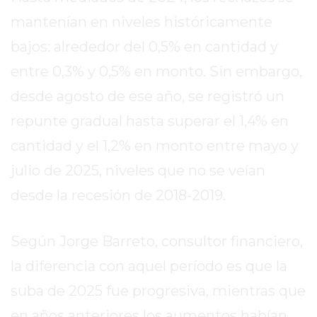
REPORTERO
mantenían en niveles históricamente
DIARIO
bajos: alrededor del 0,5% en cantidad y
DEPORTIVO
entre 0,3% y 0,5% en monto. Sin embargo,
ROJAS
VIRTUAL
desde agosto de ese año, se registró un
NOTICIAS
repunte gradual hasta superar el 1,4% en
DE
cantidad y el 1,2% en monto entre mayo y
ARRECIFES
ZÁRATE
julio de 2025, niveles que no se veían
Y
desde la recesión de 2018-2019.
CAMPANA
NOTICIAS
Según Jorge Barreto, consultor financiero,
DE
ZÁRATE
la diferencia con aquel período es que la
NOTICIAS
suba de 2025 fue progresiva, mientras que
DE
en años anteriores los aumentos habían
CAMPANA