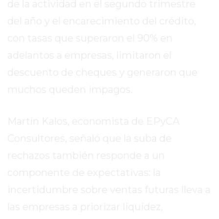
de la actividad en el segundo trimestre
EL
MEJOR
del año y el encarecimiento del crédito,
GIMNASIO
con tasas que superaron el 90% en
DE
adelantos a empresas, limitaron el
PERGAMINO
ENTRENAMIENTOS
descuento de cheques y generaron que
SPORTCLUB
muchos queden impagos.
VS.
POWERBODY
Martín Kalos, economista de EPyCA
CLUB
EN
Consultores, señaló que la suba de
PERGAMINO
rechazos también responde a un
UNNOBA
componente de expectativas: la
DESCUENTOS
incertidumbre sobre ventas futuras lleva a
PRECIO
GIMNASIO
las empresas a priorizar liquidez,
PERGAMINO