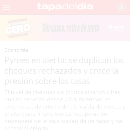
INICIO
NOTICIAS RECIENTES
GRUPO INFOPBA
Economía
Pymes en alerta: se duplican los
PERGAMINO
cheques rechazados y crece la
PROVINCIA
presión sobre las tasas
PAIS
El nivel de cheques sin fondos alcanzó cifras
SAN NICOLÁS
que no se veían desde 2019, mientras las
ULTIMAS NOTICIAS
empresas advierten sobre la caída de ventas y
el alto costo financiero. La recuperación
FARMACIAS
dependerá de la baja sostenida de tasas y del
TEMAS DESTACADOS
acceso al crédito.