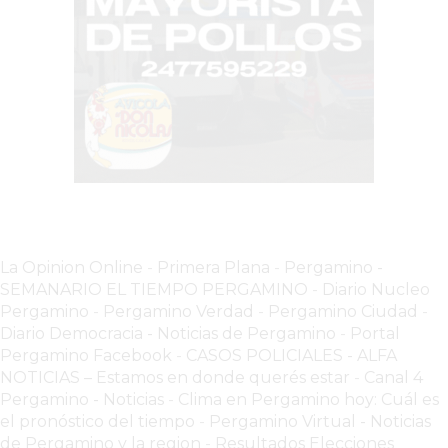
DOMICILIO!
YOGURT
HELADO
-
ENVIOS
A
DOMICILIO
EN
PERGAMINO
BON
La Opinion Online
-
Primera Plana
-
Pergamino -
SEMANARIO EL TIEMPO PERGAMINO
-
Diario Nucleo
YOGURT
Pergamino
-
Pergamino Verdad
-
Pergamino Ciuda
d
-
-
Diario Democracia - Noticias de Pergamino
-
Portal
PERGAMINO
Pergamino Facebook
-
CASOS POLICIALES -
ALFA
-
NOTICIAS – Estamos en donde querés estar
-
Canal 4
ENVIOS
Pergamino - Noticias
-
Clima en Pergamino hoy: Cuál es
A
el pronóstico del tiempo
-
Pergamino Virtual - Noticias
de Pergamino y la region
-
Resultados Elecciones
DOMICILIO