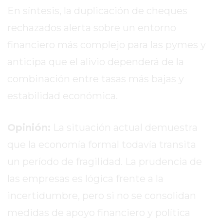
PERGAMINO?
En síntesis, la duplicación de cheques
¿DÓNDE
rechazados alerta sobre un entorno
COMPRAR
PROTEÍNA
financiero más complejo para las pymes y
EN
anticipa que el alivio dependerá de la
PERGAMINO?
combinación entre tasas más bajas y
POWERBODY
NUTRITION:
estabilidad económica.
LA
TIENDA
Opinión:
La situación actual demuestra
DE
SUPLEMENTOS
que la economía formal todavía transita
DEPORTIVOS
un período de fragilidad. La prudencia de
LÍDER
las empresas es lógica frente a la
EN
PERGAMINO
incertidumbre, pero si no se consolidan
CREAR
medidas de apoyo financiero y política