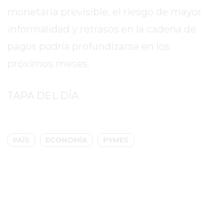
TIENDA
monetaria previsible, el riesgo de mayor
ONLINE
informalidad y retrasos en la cadena de
GRATIS
BON
pagos podría profundizarse en los
YOGURT
próximos meses.
-
YOGURTERIA
EN
TAPA DEL DÍA
PERGAMINO
LA
ALTERNATIVA
PAÍS
ECONOMÍA
PYMES
A
TIENDA
NUBE
Y
SHOPIFY:
CÓMO