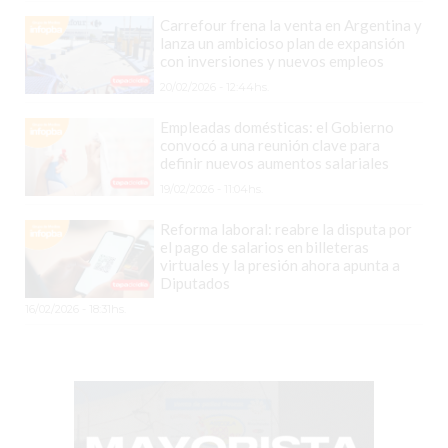
EN
Carrefour frena la venta en Argentina y
lanza un ambicioso plan de expansión
PERGAMINO
con inversiones y nuevos empleos
YOGURT
20/02/2026 - 12:44hs.
HELADO
Empleadas domésticas: el Gobierno
VIVERE
convocó a una reunión clave para
BENE
definir nuevos aumentos salariales
-
19/02/2026 - 11:04hs.
ENVIOS
Reforma laboral: reabre la disputa por
A
el pago de salarios en billeteras
DOMICILIO
virtuales y la presión ahora apunta a
Diputados
PEDIR
16/02/2026 - 18:31hs.
YOGUR
HELADO
VIVERE
BENE
PERGAMINO
A