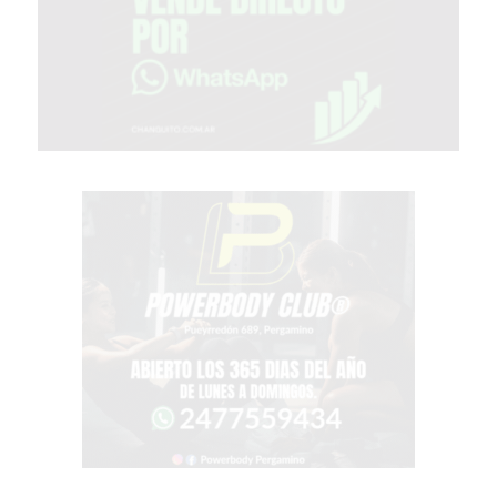
COMERCIOS
VENDAN
SIN
PAGAR
COMISIONES
CÓMO
CREAR
UNA
TIENDA
ONLINE
EN
PERGAMINO
TIENDA
ONLINE
EN
ROSARIO:
CADA