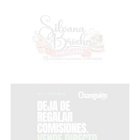
CHANGUITO.COM.AR
DEMOCRATIZA
EL
COMERCIO
POR
WHATSAPP
CATÁLOGO
DE
WHATSAPP
ONLINE
EN
PERGAMINO:
LA
ALTERNATIVA
PARA
QUE
LOS