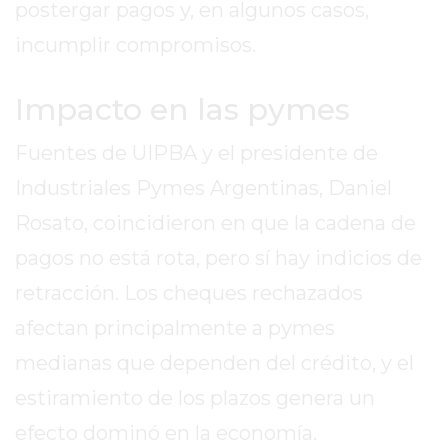
postergar pagos y, en algunos casos,
2026
incumplir compromisos.
GIMNASIOS
ABIERTOS
HOY
Impacto en las pymes
EN
PERGAMINO
Fuentes de UIPBA y el presidente de
GIMNASIO
Industriales Pymes Argentinas, Daniel
EN
Rosato, coincidieron en que la cadena de
PERGAMINO
pagos no está rota, pero sí hay indicios de
CON
PLANES
retracción. Los cheques rechazados
PERSONALIZADOS
afectan principalmente a pymes
DÓNDE
medianas que dependen del crédito, y el
HACER
MUSCULACIÓN
estiramiento de los plazos genera un
EN
efecto dominó en la economía.
PERGAMINO