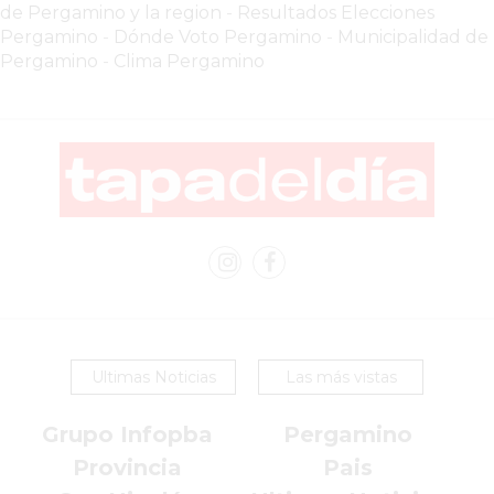
COMERCIOS
de Pergamino y la region
-
Resultados Elecciones
EN
Pergamino
-
Dónde Voto Pergamino
-
Municipalidad de
ARGENTINA
Pergamino
-
Clima Pergamino
SIGUEN
PERDIENDO
VENTAS
POR
ESTE
ERROR
SIMPLE
EL
CAMBIO
QUE
Ultimas Noticias
Las más vistas
MUCHOS
NEGOCIOS
Grupo Infopba
Pergamino
TODAVÍA
NO
Provincia
Pais
HICIERON