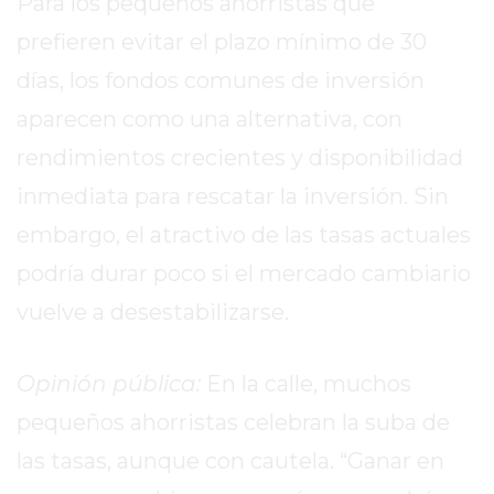
Para los pequeños ahorristas que
TIENDA
ONLINE
prefieren evitar el plazo mínimo de 30
GRATIS
días, los fondos comunes de inversión
BON
aparecen como una alternativa, con
YOGURT
-
rendimientos crecientes y disponibilidad
YOGURTERIA
inmediata para rescatar la inversión. Sin
EN
embargo, el atractivo de las tasas actuales
PERGAMINO
LA
podría durar poco si el mercado cambiario
ALTERNATIVA
vuelve a desestabilizarse.
A
TIENDA
Opinión pública:
En la calle, muchos
NUBE
Y
pequeños ahorristas celebran la suba de
SHOPIFY:
las tasas, aunque con cautela. “Ganar en
CÓMO