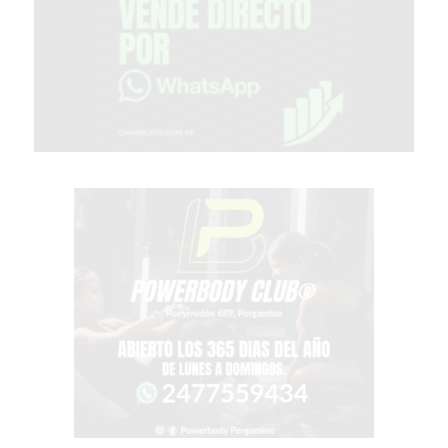
VEZ
MÁS
COMERCIOS
VENDEN
POR
WHATSAPP
SIN
PAGAR
COMISIONES
POR
PEDIDO
MÜNNA
GELATERIA
A
DOMICILIO
-
PEDIR
ONLINE