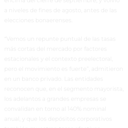
encima del cierre de septiembre, y volvió
MEJOR
a niveles de fines de agosto, antes de las
GIMNASIO
elecciones bonaerenses.
DE
PERGAMINO
OPINIONES
“Vemos un repunte puntual de las tasas
GIMNASIO
más cortas del mercado por factores
CERCA
estacionales y el contexto preelectoral,
DE
MI
pero el movimiento es fuerte”, admitieron
¿CUÁL
en un banco privado. Las entidades
ES
reconocen que, en el segmento mayorista,
EL
GIMNASIO
los adelantos a grandes empresas se
MÁS
convalidan en torno al 140% nominal
MODERNO
anual, y que los depósitos corporativos
DE
PERGAMINO?