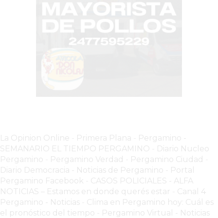
LUTOVA
HAMBURGUESAS
¡HACÉ
TU
PEDIDO
POR
DELIVERY!
BAJONEANDO
BURGERS
¡PEDIR
La Opinion Online
-
Primera Plana
-
Pergamino -
POR
SEMANARIO EL TIEMPO PERGAMINO
-
Diario Nucleo
DELIVERY!
Pergamino
-
Pergamino Verdad
-
Pergamino Ciuda
d
-
-
Diario Democracia - Noticias de Pergamino
-
Portal
PERGAMINO
Pergamino Facebook
-
CASOS POLICIALES -
ALFA
NOTICIAS – Estamos en donde querés estar
-
Canal 4
MILES
Pergamino - Noticias
-
Clima en Pergamino hoy: Cuál es
DE
el pronóstico del tiempo
-
Pergamino Virtual - Noticias