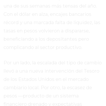
SITIO
una de sus semanas más tensas del año.
PUBLICITÁ
Con el dólar en alza, encajes bancarios
EN
TAPA
récord y una marcada falta de liquidez, las
DEL
tasas en pesos volvieron a dispararse,
DIA
beneficiando a los depositantes pero
DIARIO
NORTE
complicando al sector productivo.
HOY
GRUPO
Por un lado, la escalada del tipo de cambio
DE
llevó a una nueva intervención del Tesoro
MEDIOS
INFOPBA
de los Estados Unidos en el mercado
NOTICIAS
cambiario local. Por otro, la escasez de
DE
pesos —producto de un sistema
SALTO
DIARIO
financiero drenado y expectativas