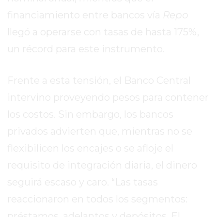
EL
financiamiento entre bancos vía
Repo
MEJOR
GIMNASIO
llegó a operarse con tasas de hasta 175%,
DE
un récord para este instrumento.
PERGAMINO
ENTRENAMIENTOS
Frente a esta tensión, el Banco Central
SPORTCLUB
VS.
intervino proveyendo pesos para contener
POWERBODY
los costos. Sin embargo, los bancos
CLUB
privados advierten que, mientras no se
EN
PERGAMINO
flexibilicen los encajes o se afloje el
UNNOBA
requisito de integración diaria, el dinero
DESCUENTOS
seguirá escaso y caro. “Las tasas
PRECIO
reaccionaron en todos los segmentos:
GIMNASIO
PERGAMINO
préstamos, adelantos y depósitos. El