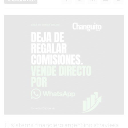
SERVICIOS
PRONÓSTICO
AVISOS FÚNEBRES
AYUDA
TÉRMINOS
Y
CONDICIONES
POLÍTICAS
DE
PRIVACIDAD
MAPA
DEL
El sistema financiero argentino atraviesa