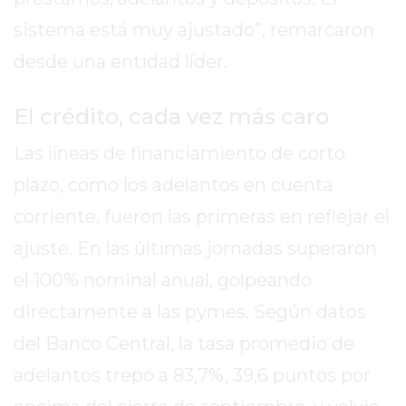
2026
sistema está muy ajustado”, remarcaron
GIMNASIOS
desde una entidad líder.
ABIERTOS
HOY
EN
El crédito, cada vez más caro
PERGAMINO
Las líneas de financiamiento de corto
GIMNASIO
plazo, como los adelantos en cuenta
EN
PERGAMINO
corriente, fueron las primeras en reflejar el
CON
ajuste. En las últimas jornadas superaron
PLANES
el 100% nominal anual, golpeando
PERSONALIZADOS
DÓNDE
directamente a las pymes. Según datos
HACER
del Banco Central, la tasa promedio de
MUSCULACIÓN
adelantos trepó a 83,7%, 39,6 puntos por
EN
PERGAMINO