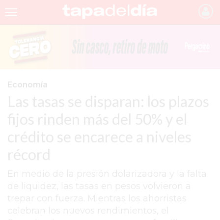
INICIO
NOTICIAS RECIENTES
GRUPO INFOPBA
Economía
Las tasas se disparan: los plazos
PERGAMINO
fijos rinden más del 50% y el
PROVINCIA
crédito se encarece a niveles
PAIS
récord
SAN NICOLÁS
En medio de la presión dolarizadora y la falta
ULTIMAS NOTICIAS
de liquidez, las tasas en pesos volvieron a
FARMACIAS
trepar con fuerza. Mientras los ahorristas
celebran los nuevos rendimientos, el
TEMAS DESTACADOS