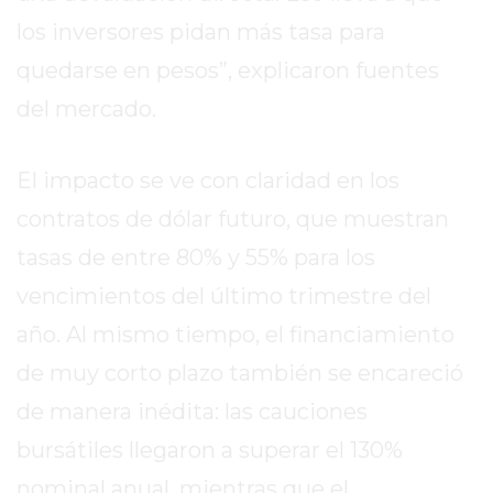
los inversores pidan más tasa para
EXALTACIÓN
DE
quedarse en pesos”, explicaron fuentes
LA
del mercado.
CRUZ
COLÓN
El impacto se ve con claridad en los
(BUENOS
AIRES)
contratos de dólar futuro, que muestran
RESULTADOS
tasas de entre 80% y 55% para los
DE
vencimientos del último trimestre del
LOTERÍAS
Y
año. Al mismo tiempo, el financiamiento
QUINIELAS
de muy corto plazo también se encareció
DE
de manera inédita: las cauciones
HOY
PERGAMINO
bursátiles llegaron a superar el 130%
HOY
nominal anual, mientras que el