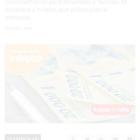
financiamiento para empresas y familias se
encarece a niveles que preocupan al
PERGAMINO
mercado.
MUNICIPALIDAD
16/10/2025 • 10:56
SUBE
TEATRO SAN MARTÍN
SEMANA MUNDIAL DE
LA LACTANCIA
CUD
SECRETARÍA DE SALUD
DE LA MUNICIPALIDAD DE
PERGAMINO
ESCUCHAR