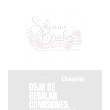
COMERCIOS
VENDAN
SIN
PAGAR
COMISIONES
CÓMO
CREAR
UNA
TIENDA
ONLINE
EN
PERGAMINO
TIENDA
ONLINE
EN
ROSARIO:
CADA