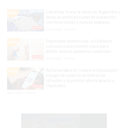
DOMICILIO!
Carrefour frena la venta en Argentina y
YOGURT
lanza un ambicioso plan de expansión
con inversiones y nuevos empleos
HELADO
20/02/2026 - 12:44hs.
-
ENVIOS
Empleadas domésticas: el Gobierno
A
convocó a una reunión clave para
definir nuevos aumentos salariales
DOMICILIO
19/02/2026 - 11:04hs.
EN
PERGAMINO
Reforma laboral: reabre la disputa por
el pago de salarios en billeteras
BON
virtuales y la presión ahora apunta a
YOGURT
Diputados
-
16/02/2026 - 18:31hs.
PERGAMINO
-
ENVIOS
A
DOMICILIO