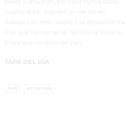
pesos suena bien, pero acá nunca sabés
CHANGUITO.COM.AR
DEMOCRATIZA
cuánto dura”, expresó un vecino en
EL
diálogo con este medio. Esa desconfianza,
COMERCIO
más que los números, resume la historia
POR
WHATSAPP
financiera reciente del país.
CATÁLOGO
DE
TAPA DEL DÍA
WHATSAPP
ONLINE
EN
PERGAMINO:
PAÍS
ECONOMÍA
LA
ALTERNATIVA
PARA
QUE
LOS