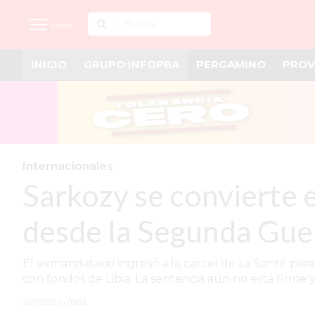
Menú
INICIO
GRUPO INFOPBA
PERGAMINO
PROV
INICIO
NOTICIAS RECIENTES
GRUPO INFOPBA
PERGAMINO
Internacionales
Sarkozy se convierte e
PROVINCIA
PAIS
desde la Segunda Gue
SAN NICOLÁS
El exmandatario ingresó a la cárcel de La Santé par
ULTIMAS NOTICIAS
con fondos de Libia. La sentencia aún no está firme y l
FARMACIAS
21/10/2025 • 09:03