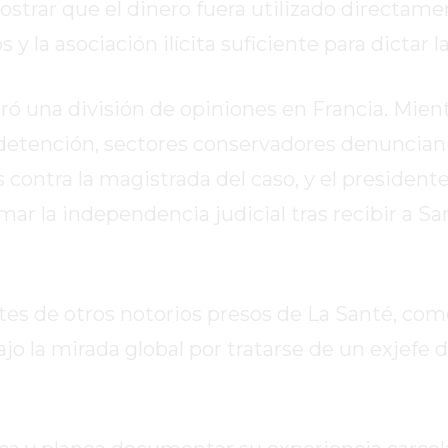
trar que el dinero fuera utilizado directamen
y la asociación ilícita suficiente para dictar l
ó una división de opiniones en Francia. Mient
 detención, sectores conservadores denuncian
 contra la magistrada del caso, y el president
r la independencia judicial tras recibir a Sa
es de otros notorios presos de La Santé, como
o la mirada global por tratarse de un exjefe 