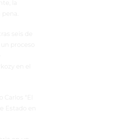
te, la
a pena.
ras seis de
 un proceso
e
rkozy en el
 Carlos “El
de Estado en