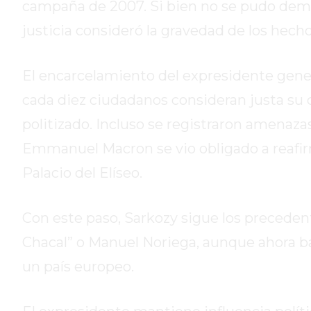
campaña de 2007. Si bien no se pudo demos
HOY
justicia consideró la gravedad de los hechos 
EL
MEJOR
GIMNASIO
El encarcelamiento del expresidente gener
DE
cada diez ciudadanos consideran justa su
PERGAMINO
politizado. Incluso se registraron amenazas
ENTRENAMIENTOS
SPORTCLUB
Emmanuel Macron se vio obligado a reafirma
VS.
Palacio del Elíseo.
POWERBODY
CLUB
Con este paso, Sarkozy sigue los precedent
EN
PERGAMINO
Chacal” o Manuel Noriega, aunque ahora baj
UNNOBA
un país europeo.
DESCUENTOS
PRECIO