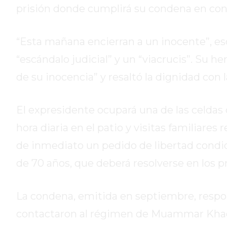
DE
prisión donde cumplirá su condena en conf
CAMPANA
EXALTACIÓN
“Esta mañana encierran a un inocente”, esc
DE
“escándalo judicial” y un “viacrucis”. Su 
LA
CRUZ
de su inocencia” y resaltó la dignidad con l
COLÓN
(BUENOS
El expresidente ocupará una de las celdas
AIRES)
hora diaria en el patio y visitas familiare
RESULTADOS
DE
de inmediato un pedido de libertad condic
LOTERÍAS
de 70 años, que deberá resolverse en los 
Y
QUINIELAS
La condena, emitida en septiembre, respo
DE
HOY
contactaron al régimen de Muammar Khada
PERGAMINO