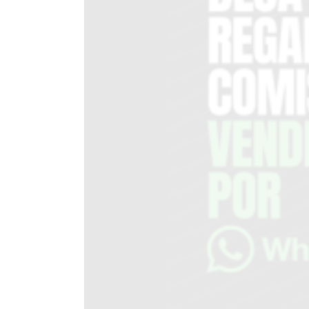
DEL
SITIO
PUBLICITÁ
EN
TAPA
DEL
DIA
DIARIO
NORTE
HOY
GRUPO
DE
MEDIOS
INFOPBA
NOTICIAS
DE
SALTO