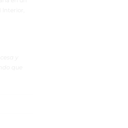
aria en un
Interior,
ncesa y
ando que