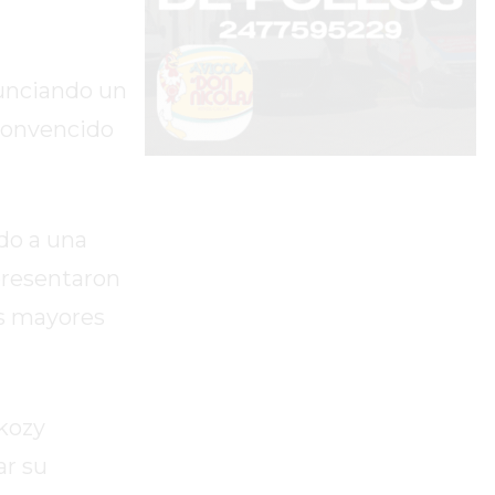
nunciando un
“convencido
do a una
 presentaron
os mayores
kozy
ar su