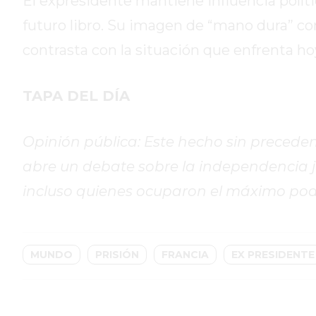
El expresidente mantiene influencia polít
GIMNASIO
PERGAMINO
futuro libro. Su imagen de “mano dura” con
2026
contrasta con la situación que enfrenta hoy
GIMNASIOS
ABIERTOS
TAPA DEL DÍA
HOY
EN
PERGAMINO
Opinión pública: Este hecho sin precedent
GIMNASIO
abre un debate sobre la independencia jud
EN
incluso quienes ocuparon el máximo pode
PERGAMINO
CON
PLANES
PERSONALIZADOS
MUNDO
PRISIÓN
FRANCIA
EX PRESIDENTE
DÓNDE
HACER
MUSCULACIÓN