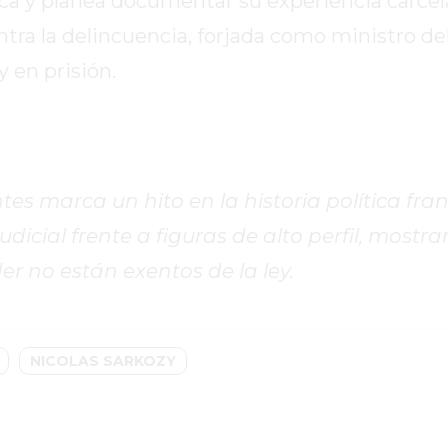
ica y planea documentar su experiencia carcel
tra la delincuencia, forjada como ministro del 
 en prisión.
es marca un hito en la historia política fra
icial frente a figuras de alto perfil, mostr
r no están exentos de la ley.
NICOLAS SARKOZY