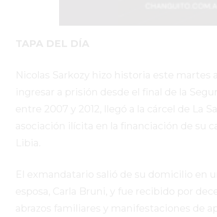
DIARIO
REPORTERO
DIARIO
TAPA DEL DÍA
DEPORTIVO
ROJAS
Nicolas Sarkozy hizo historia este martes 
VIRTUAL
ingresar a prisión desde el final de la Se
NOTICIAS
DE
entre 2007 y 2012, llegó a la cárcel de La
ARRECIFES
asociación ilícita en la financiación de s
ZÁRATE
Libia.
Y
CAMPANA
NOTICIAS
El exmandatario salió de su domicilio en 
DE
esposa, Carla Bruni, y fue recibido por d
ZÁRATE
abrazos familiares y manifestaciones de ap
NOTICIAS