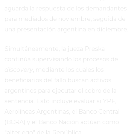
aguarda la respuesta de los demandantes
EXALTACIÓN
DE
para mediados de noviembre, seguida de
LA
una presentación argentina en diciembre.
CRUZ
COLÓN
Simultáneamente, la jueza Preska
(BUENOS
AIRES)
continúa supervisando los procesos de
RESULTADOS
discovery
, mediante los cuales los
DE
beneficiarios del fallo buscan activos
LOTERÍAS
Y
argentinos para ejecutar el cobro de la
QUINIELAS
sentencia. Esto incluye evaluar si YPF,
DE
Aerolíneas Argentinas, el Banco Central
HOY
PERGAMINO
(BCRA) y el Banco Nación actúan como
HOY
"alter ego" de la República.