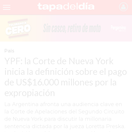
INICIO
NOTICIAS RECIENTES
GRUPO INFOPBA
Pais
YPF: la Corte de Nueva York
PERGAMINO
inicia la definición sobre el pago
PROVINCIA
de US$16.000 millones por la
PAIS
expropiación
SAN NICOLÁS
La Argentina afronta una audiencia clave en
ULTIMAS NOTICIAS
la Corte de Apelaciones del Segundo Circuito
FARMACIAS
de Nueva York para discutir la millonaria
sentencia dictada por la jueza Loretta Preska.
TEMAS DESTACADOS