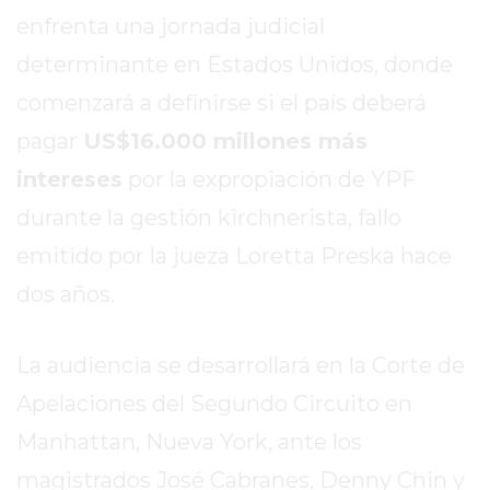
SITIO
enfrenta una jornada judicial
PUBLICITÁ
determinante en Estados Unidos, donde
EN
TAPA
comenzará a definirse si el país deberá
DEL
pagar
US$16.000 millones más
DIA
intereses
por la expropiación de YPF
DIARIO
NORTE
durante la gestión kirchnerista, fallo
HOY
emitido por la jueza Loretta Preska hace
GRUPO
dos años.
DE
MEDIOS
INFOPBA
La audiencia se desarrollará en la Corte de
NOTICIAS
Apelaciones del Segundo Circuito en
DE
Manhattan, Nueva York, ante los
SALTO
magistrados José Cabranes, Denny Chin y
DIARIO