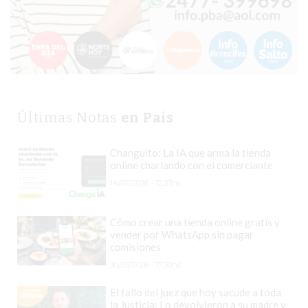
CHANGUITO.COM.AR
DEMOCRATIZA
EL
COMERCIO
POR
WHATSAPP
CATÁLOGO
Últimas Notas
en Pais
DE
WHATSAPP
Changuito: La IA que arma la tienda
online charlando con el comerciante
ONLINE
EN
14/07/2026 - 12:33hs.
PERGAMINO:
LA
Cómo crear una tienda online gratis y
vender por WhatsApp sin pagar
ALTERNATIVA
comisiones
PARA
30/05/2026 - 17:30hs.
QUE
LOS
El fallo del juez que hoy sacude a toda
la Justicia: Lo devolvieron a su madre y