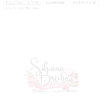
POLÍTICA
YPF
ECONOMÍA
NUEVA YORK
GIMNASIO
LORETTA PRESKA
EN
PERGAMINO
CON
BUENOS
PROFESORES
GIMNASIO
PERGAMINO
SUPLEMENTOS
DEPORTIVOS
EN
PERGAMINO
¿DÓNDE
COMPRAR
CREATINA
EN