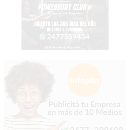
TIENDA
ONLINE
GRATIS
BON
YOGURT
-
YOGURTERIA
EN
PERGAMINO
LA
ALTERNATIVA
A
TIENDA
NUBE
Y
SHOPIFY:
CÓMO