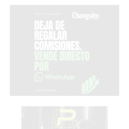
PERGAMINO?
¿DÓNDE
COMPRAR
PROTEÍNA
EN
PERGAMINO?
POWERBODY
NUTRITION:
LA
TIENDA
DE
SUPLEMENTOS
DEPORTIVOS
LÍDER
EN
PERGAMINO
CREAR