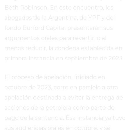
REPORTERO
Beth Robinson. En este encuentro, los
DIARIO
abogados de la Argentina, de YPF y del
DEPORTIVO
fondo Burford Capital presentarán sus
ROJAS
VIRTUAL
argumentos orales para revertir, o al
NOTICIAS
menos reducir, la condena establecida en
DE
primera instancia en septiembre de 2023.
ARRECIFES
ZÁRATE
Y
El proceso de apelación, iniciado en
CAMPANA
octubre de 2023, corre en paralelo a otra
NOTICIAS
apelación destinada a evitar la entrega de
DE
ZÁRATE
acciones de la petrolera como parte de
NOTICIAS
pago de la sentencia. Esa instancia ya tuvo
DE
sus audiencias orales en octubre, y se
CAMPANA