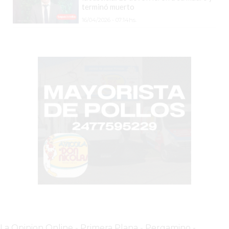
COMERCIOS
terminó muerto
VENDAN
16/04/2026 - 07:14hs.
SIN
PAGAR
COMISIONES
CÓMO
CREAR
UNA
TIENDA
ONLINE
EN
PERGAMINO
TIENDA
ONLINE
EN
ROSARIO:
CADA
La Opinion Online
-
Primera Plana
-
Pergamino -