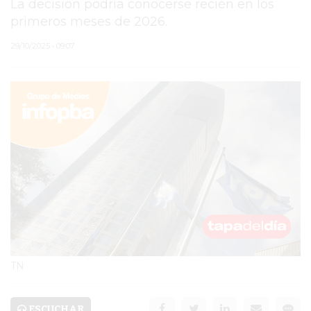
La decisión podría conocerse recién en los
primeros meses de 2026.
PERGAMINO
29/10/2025 • 09:07
MUNICIPALIDAD
SUBE
TEATRO SAN MARTÍN
SEMANA MUNDIAL DE
LA LACTANCIA
CUD
SECRETARÍA DE SALUD
DE LA MUNICIPALIDAD DE
TN
PERGAMINO
ESCUCHAR