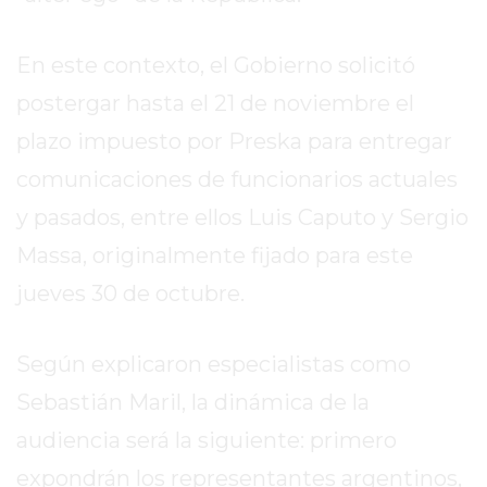
EL
MEJOR
En este contexto, el Gobierno solicitó
GIMNASIO
DE
postergar hasta el 21 de noviembre el
PERGAMINO
plazo impuesto por Preska para entregar
ENTRENAMIENTOS
comunicaciones de funcionarios actuales
SPORTCLUB
y pasados, entre ellos Luis Caputo y Sergio
VS.
POWERBODY
Massa, originalmente fijado para este
CLUB
jueves 30 de octubre.
EN
PERGAMINO
UNNOBA
Según explicaron especialistas como
DESCUENTOS
Sebastián Maril, la dinámica de la
PRECIO
audiencia será la siguiente: primero
GIMNASIO
expondrán los representantes argentinos,
PERGAMINO