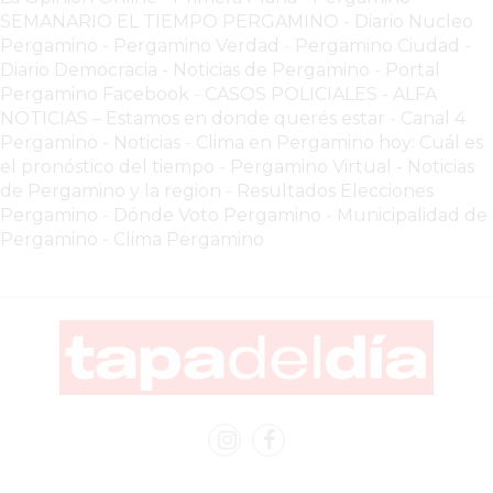
VEZ
SEMANARIO EL TIEMPO PERGAMINO
-
Diario Nucleo
MÁS
Pergamino
-
Pergamino Verdad
-
Pergamino Ciuda
d
-
COMERCIOS
Diario Democracia - Noticias de Pergamino
-
Portal
VENDEN
Pergamino Facebook
-
CASOS POLICIALES -
ALFA
POR
NOTICIAS – Estamos en donde querés estar
-
Canal 4
Pergamino - Noticias
-
Clima en Pergamino hoy: Cuál es
WHATSAPP
el pronóstico del tiempo
-
Pergamino Virtual - Noticias
SIN
de Pergamino y la region
-
Resultados Elecciones
PAGAR
Pergamino
-
Dónde Voto Pergamino
-
Municipalidad de
COMISIONES
Pergamino
-
Clima Pergamino
POR
PEDIDO
MÜNNA
GELATERIA
A
DOMICILIO
-
PEDIR
ONLINE