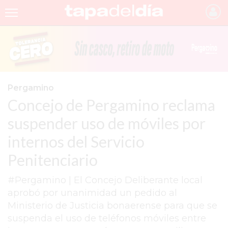
INICIO
NOTICIAS RECIENTES
GRUPO INFOPBA
Pergamino
Concejo de Pergamino reclama
PERGAMINO
suspender uso de móviles por
PROVINCIA
internos del Servicio
PAIS
Penitenciario
SAN NICOLÁS
#Pergamino | El Concejo Deliberante local
ULTIMAS NOTICIAS
aprobó por unanimidad un pedido al
FARMACIAS
Ministerio de Justicia bonaerense para que se
suspenda el uso de teléfonos móviles entre
TEMAS DESTACADOS