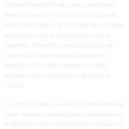
Unidad Penal N°13 de Junín y la Alcaidía
2026
GIMNASIOS
Penitenciaria N°49 de Junín, solicitando
ABIERTOS
información sobre la cantidad de celulares
HOY
declarados y los protocolos de control
EN
PERGAMINO
vigentes. Taruselli cuestionó la falta de
GIMNASIO
supervisión tecnológica, observando
EN
perfiles activos de internos en redes
PERGAMINO
CON
sociales como Instagram, Facebook y
PLANES
TikTok.
PERSONALIZADOS
DÓNDE
“La inseguridad que viven los bonaerenses
HACER
MUSCULACIÓN
tiene muchas causas, pero una de ellas es
EN
la falta de control dentro de las cárceles. El
PERGAMINO