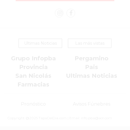
DOMICILIO!
YOGURT
HELADO
-
ENVIOS
Ultimas Noticias
Las más vistas
A
DOMICILIO
Grupo Infopba
Pergamino
EN
Provincia
Pais
PERGAMINO
San Nicolás
Ultimas Noticias
BON
Farmacias
YOGURT
-
PERGAMINO
Pronóstico
Avisos Fúnebres
-
ENVIOS
Copyright @2025 TapaDelDia.com | Email: info.pba@aol.com
A
DOMICILIO