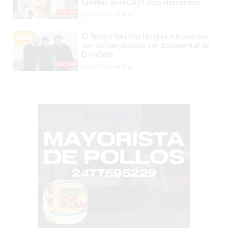
VEZ
familias en el CAPI José Hernández
MÁS
06/08/2026 - 18:18hs.
COMERCIOS
El Teatro San Martín abre sus puertas
VENDEN
con visitas guiadas y el documental de
POR
Divididos
WHATSAPP
06/08/2026 - 18:13hs.
SIN
PAGAR
COMISIONES
POR
PEDIDO
MÜNNA
GELATERIA
A
DOMICILIO
-
PEDIR
ONLINE