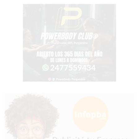
CHANGUITO.COM.AR
DEMOCRATIZA
EL
COMERCIO
POR
WHATSAPP
CATÁLOGO
DE
WHATSAPP
ONLINE
EN
PERGAMINO:
LA
ALTERNATIVA
PARA
QUE
LOS