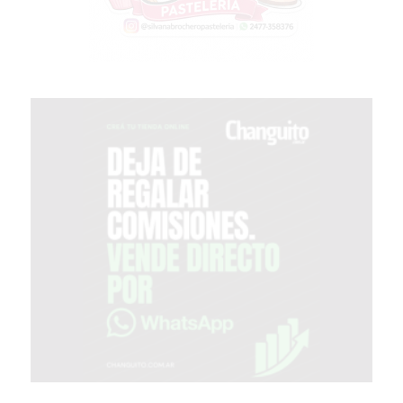
TIENDA
ONLINE
GRATIS
BON
YOGURT
-
YOGURTERIA
EN
PERGAMINO
LA
ALTERNATIVA
A
TIENDA
NUBE
Y
SHOPIFY:
CÓMO