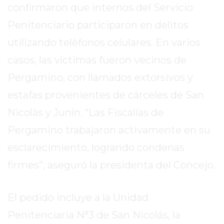
EL
confirmaron que internos del Servicio
MEJOR
Penitenciario participaron en delitos
GIMNASIO
utilizando teléfonos celulares. En varios
DE
PERGAMINO
casos, las víctimas fueron vecinos de
ENTRENAMIENTOS
Pergamino, con llamados extorsivos y
SPORTCLUB
estafas provenientes de cárceles de San
VS.
Nicolás y Junín. “Las Fiscalías de
POWERBODY
CLUB
Pergamino trabajaron activamente en su
EN
esclarecimiento, logrando condenas
PERGAMINO
firmes”, aseguró la presidenta del Concejo.
UNNOBA
DESCUENTOS
PRECIO
El pedido incluye a la Unidad
GIMNASIO
Penitenciaria N°3 de San Nicolás, la
PERGAMINO