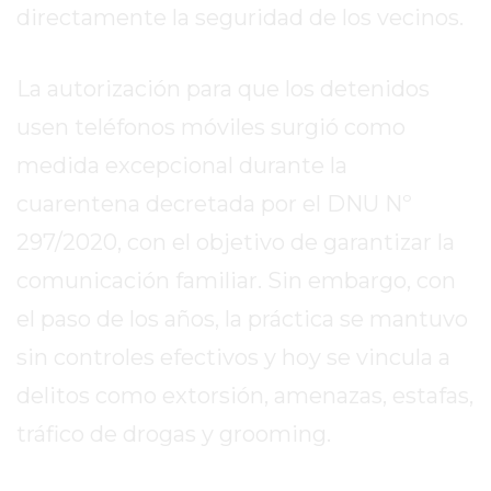
directamente la seguridad de los vecinos.
REPORTERO
DIARIO
DEPORTIVO
La autorización para que los detenidos
ROJAS
usen teléfonos móviles surgió como
VIRTUAL
medida excepcional durante la
NOTICIAS
DE
cuarentena decretada por el DNU Nº
ARRECIFES
297/2020, con el objetivo de garantizar la
ZÁRATE
comunicación familiar. Sin embargo, con
Y
CAMPANA
el paso de los años, la práctica se mantuvo
NOTICIAS
sin controles efectivos y hoy se vincula a
DE
delitos como extorsión, amenazas, estafas,
ZÁRATE
tráfico de drogas y grooming.
NOTICIAS
DE
CAMPANA