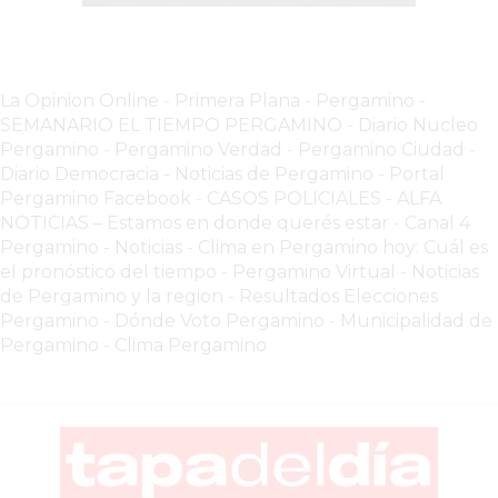
EN
PERGAMINO
YOGURT
La Opinion Online
-
Primera Plana
-
Pergamino -
HELADO
SEMANARIO EL TIEMPO PERGAMINO
-
Diario Nucleo
VIVERE
Pergamino
-
Pergamino Verdad
-
Pergamino Ciuda
d
-
Diario Democracia - Noticias de Pergamino
-
Portal
BENE
Pergamino Facebook
-
CASOS POLICIALES -
ALFA
-
NOTICIAS – Estamos en donde querés estar
-
Canal 4
ENVIOS
Pergamino - Noticias
-
Clima en Pergamino hoy: Cuál es
A
el pronóstico del tiempo
-
Pergamino Virtual - Noticias
DOMICILIO
de Pergamino y la region
-
Resultados Elecciones
Pergamino
-
Dónde Voto Pergamino
-
Municipalidad de
PEDIR
Pergamino
-
Clima Pergamino
YOGUR
HELADO
VIVERE
BENE
PERGAMINO
A