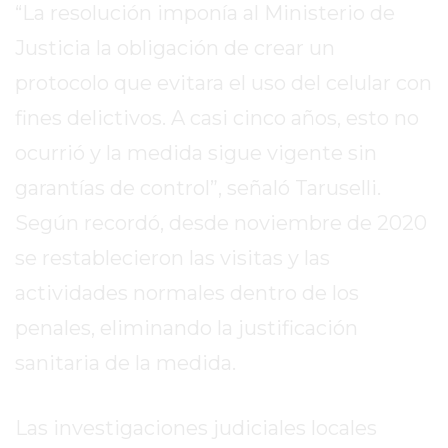
“La resolución imponía al Ministerio de
EXALTACIÓN
Justicia la obligación de crear un
DE
protocolo que evitara el uso del celular con
LA
CRUZ
fines delictivos. A casi cinco años, esto no
COLÓN
ocurrió y la medida sigue vigente sin
(BUENOS
garantías de control”, señaló Taruselli.
AIRES)
RESULTADOS
Según recordó, desde noviembre de 2020
DE
se restablecieron las visitas y las
LOTERÍAS
actividades normales dentro de los
Y
QUINIELAS
penales, eliminando la justificación
DE
sanitaria de la medida.
HOY
PERGAMINO
Las investigaciones judiciales locales
HOY