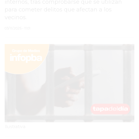
internos, tras comprobarse que se utilizan
para cometer delitos que afectan a los
PERGAMINO
vecinos.
MUNICIPALIDAD
03/11/2025 • 11:01
SUBE
TEATRO SAN MARTÍN
SEMANA MUNDIAL DE
LA LACTANCIA
CUD
SECRETARÍA DE SALUD
DE LA MUNICIPALIDAD DE
PERGAMINO
Ilustrativa