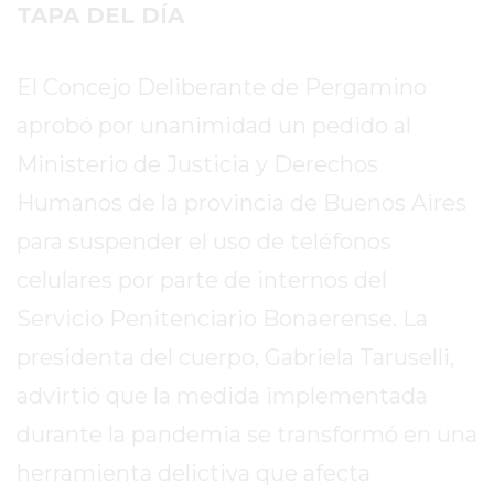
SITIO
TAPA DEL DÍA
PUBLICITÁ
EN
El Concejo Deliberante de Pergamino
TAPA
aprobó por unanimidad un pedido al
DEL
DIA
Ministerio de Justicia y Derechos
DIARIO
Humanos de la provincia de Buenos Aires
NORTE
para suspender el uso de teléfonos
HOY
GRUPO
celulares por parte de internos del
DE
Servicio Penitenciario Bonaerense. La
MEDIOS
presidenta del cuerpo, Gabriela Taruselli,
INFOPBA
NOTICIAS
advirtió que la medida implementada
DE
durante la pandemia se transformó en una
SALTO
herramienta delictiva que afecta
DIARIO