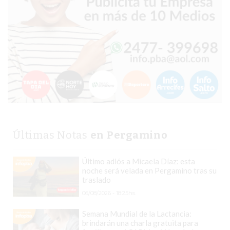
COMERCIOS
VENDAN
SIN
PAGAR
COMISIONES
CÓMO
CREAR
UNA
TIENDA
ONLINE
Últimas Notas
en Pergamino
EN
PERGAMINO
Último adiós a Micaela Díaz: esta
TIENDA
noche será velada en Pergamino tras su
ONLINE
traslado
EN
06/08/2026 - 18:25hs.
ROSARIO:
Semana Mundial de la Lactancia:
CADA
brindarán una charla gratuita para