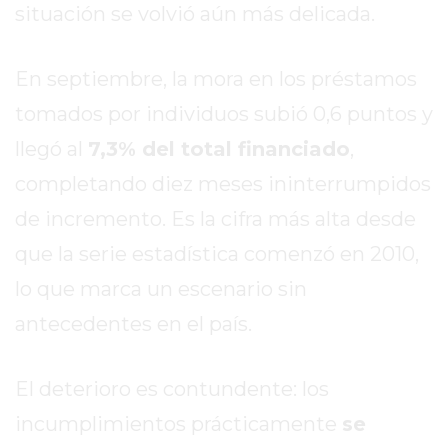
DIARIO
situación se volvió aún más delicada.
DEPORTIVO
ROJAS
En septiembre, la mora en los préstamos
VIRTUAL
tomados por individuos subió 0,6 puntos y
NOTICIAS
DE
llegó al
7,3% del total financiado
,
ARRECIFES
completando diez meses ininterrumpidos
ZÁRATE
de incremento. Es la cifra más alta desde
Y
CAMPANA
que la serie estadística comenzó en 2010,
NOTICIAS
lo que marca un escenario sin
DE
antecedentes en el país.
ZÁRATE
NOTICIAS
DE
El deterioro es contundente: los
CAMPANA
incumplimientos prácticamente
se
EXALTACIÓN