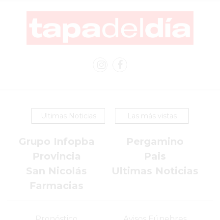
ARGENTINA
SIGUEN
PERDIENDO
VENTAS
POR
ESTE
ERROR
SIMPLE
EL
Ultimas Noticias
Las más vistas
CAMBIO
QUE
Grupo Infopba
Pergamino
MUCHOS
Provincia
Pais
NEGOCIOS
San Nicolás
Ultimas Noticias
TODAVÍA
Farmacias
NO
HICIERON
Y
Pronóstico
Avisos Fúnebres