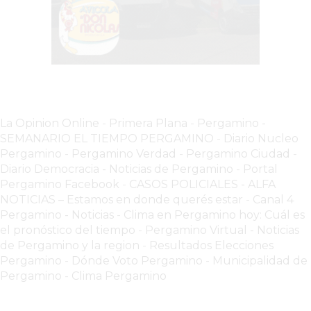
HAMBURGUESAS
¡HACÉ
TU
PEDIDO
POR
DELIVERY!
BAJONEANDO
La Opinion Online
-
Primera Plana
-
Pergamino -
BURGERS
SEMANARIO EL TIEMPO PERGAMINO
-
Diario Nucleo
Pergamino
-
Pergamino Verdad
-
Pergamino Ciuda
d
-
¡PEDIR
Diario Democracia - Noticias de Pergamino
-
Portal
POR
Pergamino Facebook
-
CASOS POLICIALES -
ALFA
DELIVERY!
NOTICIAS – Estamos en donde querés estar
-
Canal 4
-
Pergamino - Noticias
-
Clima en Pergamino hoy: Cuál es
PERGAMINO
el pronóstico del tiempo
-
Pergamino Virtual - Noticias
de Pergamino y la region
-
Resultados Elecciones
MILES
Pergamino
-
Dónde Voto Pergamino
-
Municipalidad de
DE
Pergamino
-
Clima Pergamino
COMERCIOS
EN