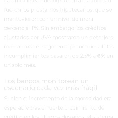
La única línea que logró cierta estabilidad
GIMNASIOS
ABIERTOS
fueron los préstamos hipotecarios, que se
HOY
mantuvieron con un nivel de mora
EN
cercano al
1%
. Sin embargo, los créditos
PERGAMINO
GIMNASIO
ajustados por UVA mostraron un deterioro
EN
marcado en el segmento prendario: allí, los
PERGAMINO
incumplimientos pasaron de 2,5% a
6%
en
CON
PLANES
un solo mes.
PERSONALIZADOS
DÓNDE
Los bancos monitorean un
HACER
escenario cada vez más frágil
MUSCULACIÓN
Si bien el incremento de la morosidad era
EN
PERGAMINO
esperable tras el fuerte crecimiento del
MEJOR
crédito en los últimos dos años, el sistema