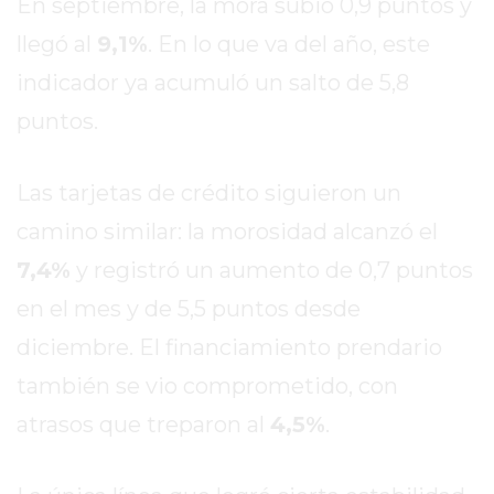
En septiembre, la mora subió 0,9 puntos y
GIMNASIO
llegó al
9,1%
. En lo que va del año, este
DE
indicador ya acumuló un salto de 5,8
PERGAMINO
ENTRENAMIENTOS
puntos.
SPORTCLUB
VS.
Las tarjetas de crédito siguieron un
POWERBODY
camino similar: la morosidad alcanzó el
CLUB
EN
7,4%
y registró un aumento de 0,7 puntos
PERGAMINO
en el mes y de 5,5 puntos desde
UNNOBA
diciembre. El financiamiento prendario
DESCUENTOS
PRECIO
también se vio comprometido, con
GIMNASIO
atrasos que treparon al
4,5%
.
PERGAMINO
2026