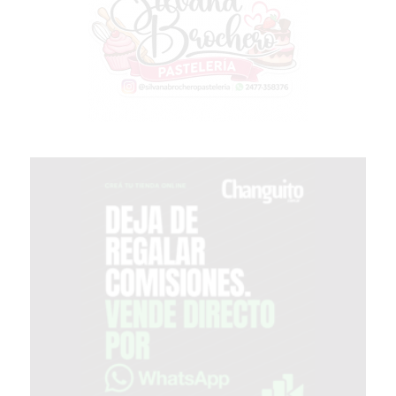
SIN
PAGAR
COMISIONES
CÓMO
CREAR
UNA
TIENDA
ONLINE
EN
PERGAMINO
TIENDA
ONLINE
EN
ROSARIO:
CADA
VEZ
MÁS