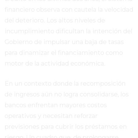
GIMNASIO
financiero observa con cautela la velocidad
DE
PERGAMINO
del deterioro. Los altos niveles de
OPINIONES
incumplimiento dificultan la intención del
GIMNASIO
Gobierno de impulsar una baja de tasas
CERCA
DE
para dinamizar el financiamiento como
MI
motor de la actividad económica.
¿CUÁL
ES
En un contexto donde la recomposición
EL
GIMNASIO
de ingresos aún no logra consolidarse, los
MÁS
bancos enfrentan mayores costos
MODERNO
operativos y necesitan reforzar
DE
PERGAMINO?
previsiones para cubrir los préstamos en
GIMNASIO
riesgo. Un cuadro que, de prolongarse,