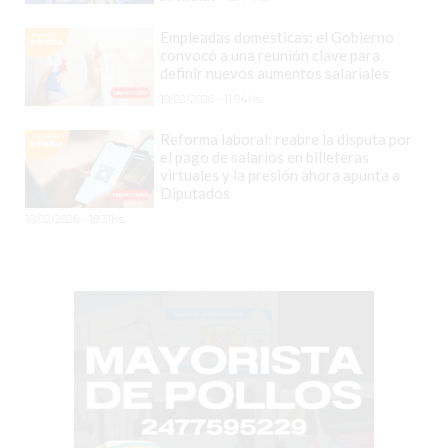
YOGURT
Empleadas domésticas: el Gobierno
HELADO
convocó a una reunión clave para
-
definir nuevos aumentos salariales
ENVIOS
19/02/2026 - 11:04hs.
A
Reforma laboral: reabre la disputa por
DOMICILIO
el pago de salarios en billeteras
EN
virtuales y la presión ahora apunta a
Diputados
PERGAMINO
16/02/2026 - 18:31hs.
BON
YOGURT
-
PERGAMINO
-
ENVIOS
A
DOMICILIO
LUTOVA