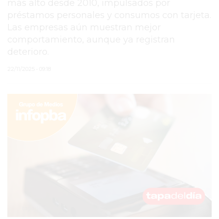
más alto desde 2010, impulsados por
préstamos personales y consumos con tarjeta.
PERGAMINO
Las empresas aún muestran mejor
ARBOLADO PÚBLICO
comportamiento, aunque ya registran
deterioro.
PLAN DE FORESTACIÓN
22/11/2025 • 09:18
2026
SUBE
CUD
PASE LIBRE
MULTIMODAL
POLICIALES
SERVICIOS