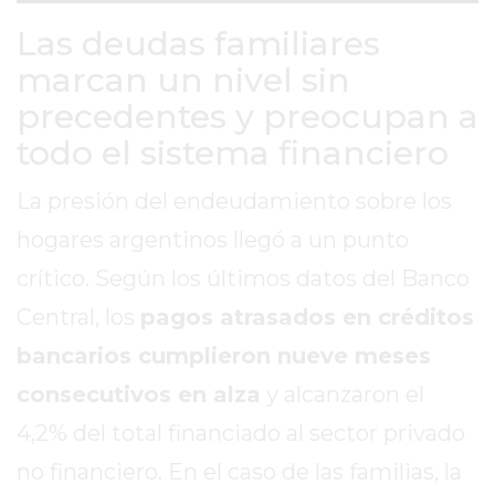
EN
Las deudas familiares
TAPA
marcan un nivel sin
DEL
precedentes y preocupan a
DIA
DIARIO
todo el sistema financiero
NORTE
La presión del endeudamiento sobre los
HOY
GRUPO
hogares argentinos llegó a un punto
DE
crítico. Según los últimos datos del Banco
MEDIOS
Central, los
pagos atrasados en créditos
INFOPBA
NOTICIAS
bancarios cumplieron nueve meses
DE
consecutivos en alza
y alcanzaron el
SALTO
4,2% del total financiado al sector privado
DIARIO
REPORTERO
no financiero. En el caso de las familias, la