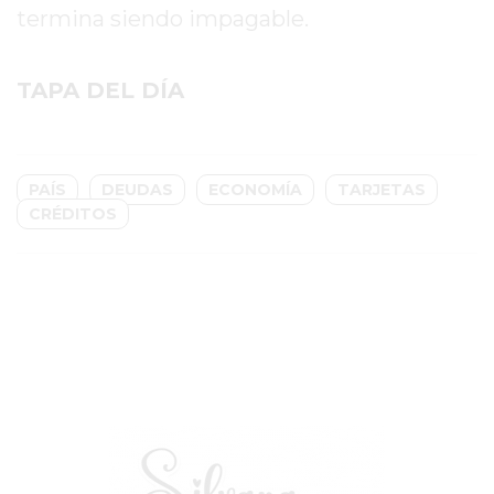
termina siendo impagable.
EL
COMERCIO
POR
TAPA DEL DÍA
WHATSAPP
CATÁLOGO
DE
PAÍS
DEUDAS
ECONOMÍA
TARJETAS
WHATSAPP
CRÉDITOS
ONLINE
EN
PERGAMINO:
LA
ALTERNATIVA
PARA
QUE
LOS
COMERCIOS
VENDAN