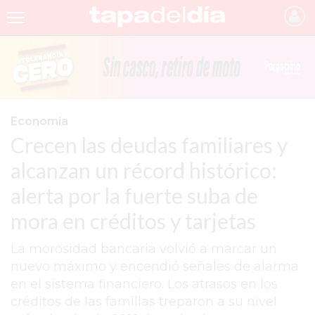
INICIO
NOTICIAS RECIENTES
GRUPO INFOPBA
Economía
Crecen las deudas familiares y
PERGAMINO
alcanzan un récord histórico:
PROVINCIA
alerta por la fuerte suba de
PAIS
mora en créditos y tarjetas
SAN NICOLÁS
La morosidad bancaria volvió a marcar un
ULTIMAS NOTICIAS
nuevo máximo y encendió señales de alarma
FARMACIAS
en el sistema financiero. Los atrasos en los
créditos de las familias treparon a su nivel
TEMAS DESTACADOS