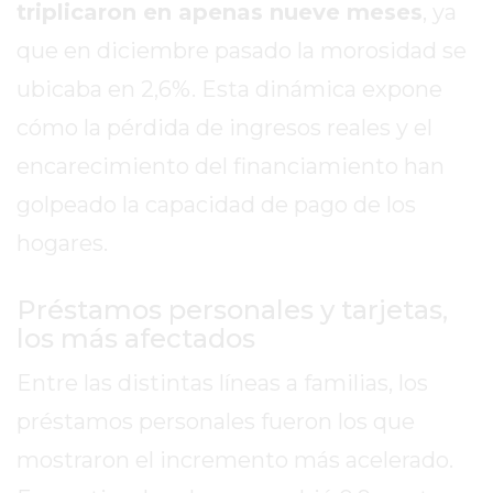
triplicaron en apenas nueve meses
, ya
DE
LA
que en diciembre pasado la morosidad se
CRUZ
ubicaba en 2,6%. Esta dinámica expone
COLÓN
cómo la pérdida de ingresos reales y el
(BUENOS
encarecimiento del financiamiento han
AIRES)
RESULTADOS
golpeado la capacidad de pago de los
DE
hogares.
LOTERÍAS
Y
Préstamos personales y tarjetas,
QUINIELAS
los más afectados
DE
HOY
Entre las distintas líneas a familias, los
PERGAMINO
préstamos personales fueron los que
HOY
mostraron el incremento más acelerado.
EL
MEJOR