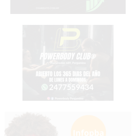
COMERCIOS
VENDEN
POR
WHATSAPP
SIN
PAGAR
COMISIONES
POR
PEDIDO
MÜNNA
GELATERIA
A
DOMICILIO
-
PEDIR
ONLINE
EN