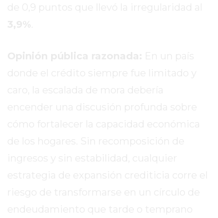
de 0,9 puntos que llevó la irregularidad al
GRATIS
BON
3,9%
.
YOGURT
-
Opinión pública razonada:
En un país
YOGURTERIA
donde el crédito siempre fue limitado y
EN
PERGAMINO
caro, la escalada de mora debería
LA
encender una discusión profunda sobre
ALTERNATIVA
cómo fortalecer la capacidad económica
A
TIENDA
de los hogares. Sin recomposición de
NUBE
ingresos y sin estabilidad, cualquier
Y
estrategia de expansión crediticia corre el
SHOPIFY:
CÓMO
riesgo de transformarse en un círculo de
CHANGUITO.COM.AR
endeudamiento que tarde o temprano
DEMOCRATIZA