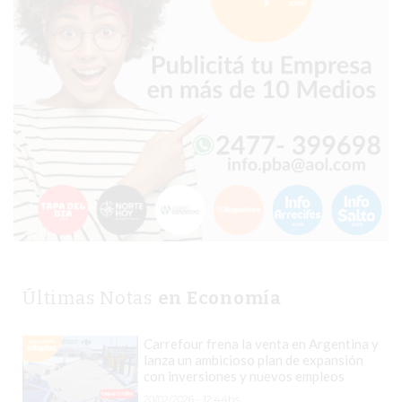
PERGAMINO
YOGURT
HELADO
VIVERE
BENE
-
ENVIOS
A
DOMICILIO
PEDIR
YOGUR
HELADO
VIVERE
Últimas Notas
en Economía
BENE
PERGAMINO
Carrefour frena la venta en Argentina y
lanza un ambicioso plan de expansión
A
con inversiones y nuevos empleos
DOMICILIO!
20/02/2026 - 12:44hs.