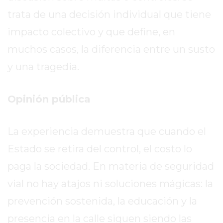
PERGAMINO?
trata de una decisión individual que tiene
¿DÓNDE
COMPRAR
impacto colectivo y que define, en
PROTEÍNA
muchos casos, la diferencia entre un susto
EN
y una tragedia.
PERGAMINO?
POWERBODY
NUTRITION:
Opinión pública
LA
TIENDA
La experiencia demuestra que cuando el
DE
SUPLEMENTOS
Estado se retira del control, el costo lo
DEPORTIVOS
paga la sociedad. En materia de seguridad
LÍDER
vial no hay atajos ni soluciones mágicas: la
EN
PERGAMINO
prevención sostenida, la educación y la
CREAR
presencia en la calle siguen siendo las