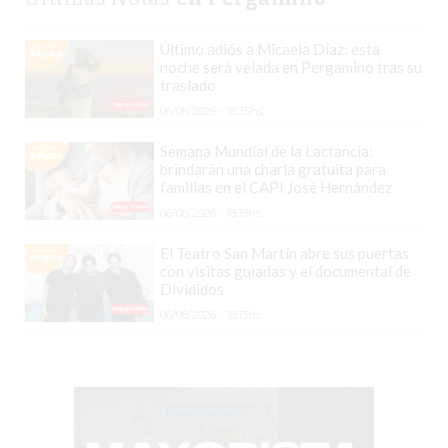
EN
Último adiós a Micaela Díaz: esta
PERGAMINO
noche será velada en Pergamino tras su
YOGURT
traslado
HELADO
06/08/2026 - 18:25hs.
VIVERE
Semana Mundial de la Lactancia:
BENE
brindarán una charla gratuita para
-
familias en el CAPI José Hernández
ENVIOS
06/08/2026 - 18:18hs.
A
El Teatro San Martín abre sus puertas
DOMICILIO
con visitas guiadas y el documental de
Divididos
PEDIR
YOGUR
06/08/2026 - 18:13hs.
HELADO
VIVERE
BENE
PERGAMINO
A