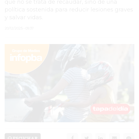
que no se trata de recaudar, sino de una
política sostenida para reducir lesiones graves
PERGAMINO
y salvar vidas.
MUNICIPALIDAD
20/12/2025 • 09:37
SUBE
TEATRO SAN MARTÍN
SEMANA MUNDIAL DE
LA LACTANCIA
CUD
SECRETARÍA DE SALUD
DE LA MUNICIPALIDAD DE
PERGAMINO
ESCUCHAR