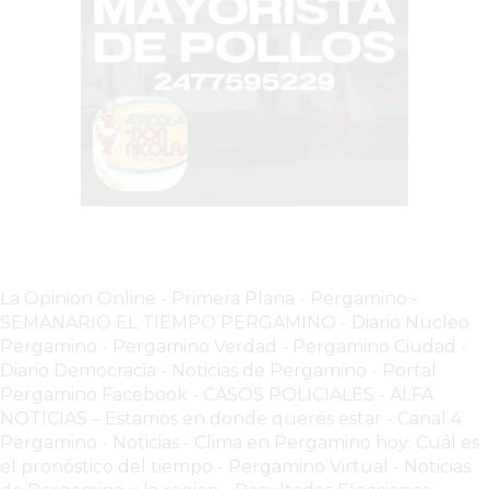
DOMICILIO!
YOGURT
HELADO
-
ENVIOS
A
DOMICILIO
EN
PERGAMINO
BON
La Opinion Online
-
Primera Plana
-
Pergamino -
YOGURT
SEMANARIO EL TIEMPO PERGAMINO
-
Diario Nucleo
-
Pergamino
-
Pergamino Verdad
-
Pergamino Ciuda
d
-
Diario Democracia - Noticias de Pergamino
-
Portal
PERGAMINO
Pergamino Facebook
-
CASOS POLICIALES -
ALFA
-
NOTICIAS – Estamos en donde querés estar
-
Canal 4
ENVIOS
Pergamino - Noticias
-
Clima en Pergamino hoy: Cuál es
A
el pronóstico del tiempo
-
Pergamino Virtual - Noticias
DOMICILIO