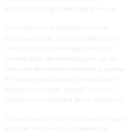
EL
sostener el cumplimiento de la norma.
MEJOR
GIMNASIO
DE
“La multa no es el objetivo, sino una
PERGAMINO
consecuencia del incumplimiento. Pero
ENTRENAMIENTOS
cuando los controles desaparecen, las
SPORTCLUB
VS.
normas dejan de respetarse y el uso del
POWERBODY
casco cae de manera inmediata. Eso pone
CLUB
en riesgo no solo a quien conduce, sino
EN
PERGAMINO
también a terceros”, agregó Turrini, al
UNNOBA
justificar la continuidad de los operativos.
DESCUENTOS
PRECIO
En este marco, el Municipio anunció que a
GIMNASIO
PERGAMINO
partir del próximo mes se pondrá en