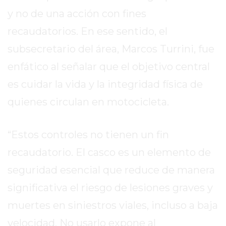
REPORTERO
y no de una acción con fines
DIARIO
recaudatorios. En ese sentido, el
DEPORTIVO
subsecretario del área, Marcos Turrini, fue
ROJAS
VIRTUAL
enfático al señalar que el objetivo central
NOTICIAS
es cuidar la vida y la integridad física de
DE
quienes circulan en motocicleta.
ARRECIFES
ZÁRATE
Y
“Estos controles no tienen un fin
CAMPANA
recaudatorio. El casco es un elemento de
NOTICIAS
seguridad esencial que reduce de manera
DE
ZÁRATE
significativa el riesgo de lesiones graves y
NOTICIAS
muertes en siniestros viales, incluso a baja
DE
velocidad. No usarlo expone al
CAMPANA