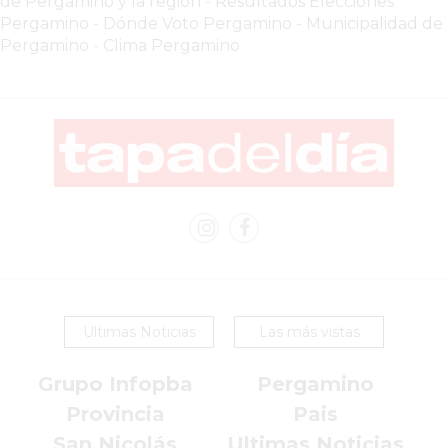
de Pergamino y la region
-
Resultados Elecciones
Pergamino
-
Dónde Voto Pergamino
-
Municipalidad de
LUTOVA
Pergamino
-
Clima Pergamino
HAMBURGUESAS
¡HACÉ
TU
PEDIDO
POR
DELIVERY!
BAJONEANDO
BURGERS
¡PEDIR
POR
DELIVERY!
Ultimas Noticias
Las más vistas
-
PERGAMINO
Grupo Infopba
Pergamino
MILES
Provincia
Pais
DE
San Nicolás
Ultimas Noticias