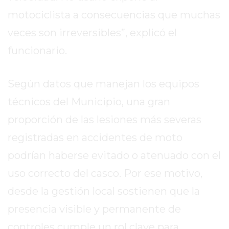
motociclista a consecuencias que muchas
EXALTACIÓN
DE
veces son irreversibles”, explicó el
LA
funcionario.
CRUZ
COLÓN
Según datos que manejan los equipos
(BUENOS
AIRES)
técnicos del Municipio, una gran
RESULTADOS
proporción de las lesiones más severas
DE
registradas en accidentes de moto
LOTERÍAS
Y
podrían haberse evitado o atenuado con el
QUINIELAS
uso correcto del casco. Por ese motivo,
DE
desde la gestión local sostienen que la
HOY
PERGAMINO
presencia visible y permanente de
HOY
controles cumple un rol clave para