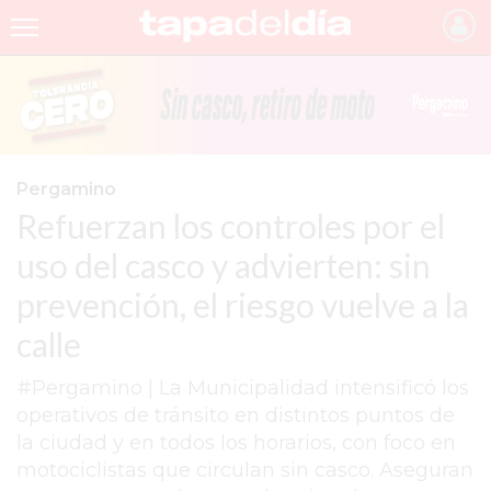
INICIO
NOTICIAS RECIENTES
GRUPO INFOPBA
Pergamino
Refuerzan los controles por el
PERGAMINO
uso del casco y advierten: sin
PROVINCIA
prevención, el riesgo vuelve a la
PAIS
calle
SAN NICOLÁS
#Pergamino | La Municipalidad intensificó los
ULTIMAS NOTICIAS
operativos de tránsito en distintos puntos de
FARMACIAS
la ciudad y en todos los horarios, con foco en
motociclistas que circulan sin casco. Aseguran
TEMAS DESTACADOS