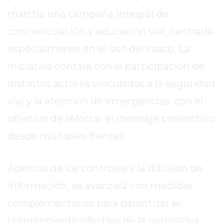
2026
marcha una campaña integral de
GIMNASIOS
concientización y educación vial, centrada
ABIERTOS
especialmente en el uso del casco. La
HOY
EN
iniciativa contará con la participación de
PERGAMINO
distintos actores vinculados a la seguridad
GIMNASIO
vial y la atención de emergencias, con el
EN
PERGAMINO
objetivo de reforzar el mensaje preventivo
CON
desde múltiples frentes.
PLANES
PERSONALIZADOS
Además de los controles y la difusión de
DÓNDE
HACER
información, se avanzará con medidas
MUSCULACIÓN
complementarias para garantizar el
EN
cumplimiento efectivo de la normativa
PERGAMINO