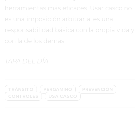
TIENDA
herramientas más eficaces. Usar casco no
ONLINE
GRATIS
es una imposición arbitraria, es una
BON
responsabilidad básica con la propia vida y
YOGURT
con la de los demás.
-
YOGURTERIA
EN
TAPA DEL DÍA
PERGAMINO
LA
ALTERNATIVA
TRÁNSITO
PERGAMINO
PREVENCIÓN
A
CONTROLES
USA CASCO
TIENDA
NUBE
Y
SHOPIFY:
CÓMO