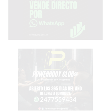
COMERCIOS
VENDAN
SIN
PAGAR
COMISIONES
CÓMO
CREAR
UNA
TIENDA
ONLINE
EN
PERGAMINO
TIENDA
ONLINE
EN
ROSARIO:
CADA