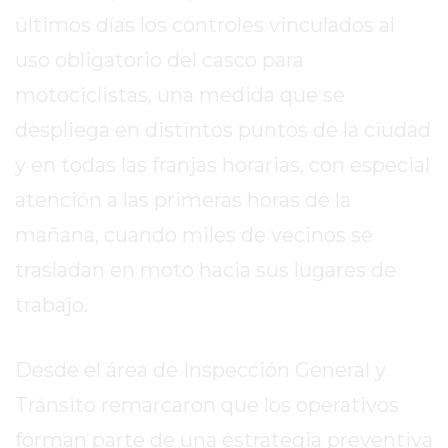
SITIO
últimos días los controles vinculados al
PUBLICITÁ
uso obligatorio del casco para
EN
TAPA
motociclistas, una medida que se
DEL
despliega en distintos puntos de la ciudad
DIA
y en todas las franjas horarias, con especial
DIARIO
NORTE
atención a las primeras horas de la
HOY
mañana, cuando miles de vecinos se
GRUPO
trasladan en moto hacia sus lugares de
DE
MEDIOS
trabajo.
INFOPBA
NOTICIAS
Desde el área de Inspección General y
DE
Tránsito remarcaron que los operativos
SALTO
DIARIO
forman parte de una estrategia preventiva