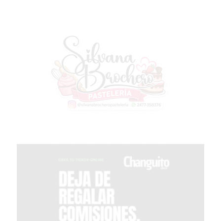
CHANGUITO.COM.AR
DEMOCRATIZA
EL
COMERCIO
POR
WHATSAPP
CATÁLOGO
DE
WHATSAPP
ONLINE
EN
PERGAMINO:
LA
ALTERNATIVA
PARA
QUE
LOS