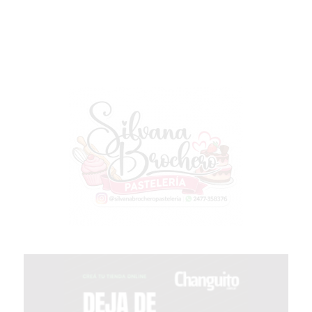
LUTOVA
HAMBURGUESAS
¡HACÉ
TU
PEDIDO
POR
DELIVERY!
BAJONEANDO
BURGERS
¡PEDIR
POR
DELIVERY!
-
PERGAMINO
MILES
DE