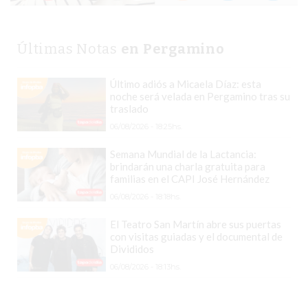
DETALLE
QUE
Últimas Notas
en Pergamino
SEPARA
A
Último adiós a Micaela Díaz: esta
LOS
noche será velada en Pergamino tras su
COMERCIOS
traslado
QUE
06/08/2026 - 18:25hs.
CRECEN
Semana Mundial de la Lactancia:
DE
brindarán una charla gratuita para
LOS
familias en el CAPI José Hernández
QUE
06/08/2026 - 18:18hs.
SE
El Teatro San Martín abre sus puertas
QUEDAN
con visitas guiadas y el documental de
Divididos
ATRÁS
06/08/2026 - 18:13hs.
LO
QUE
ESTÁN