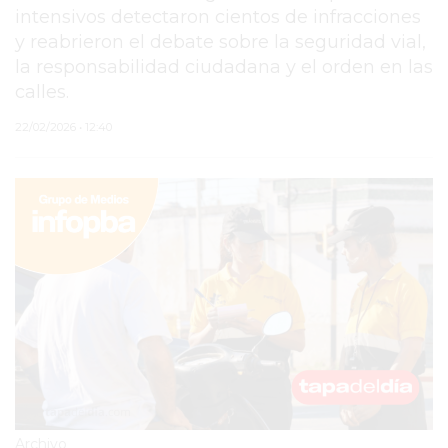
intensivos detectaron cientos de infracciones
PERGAMINO
y reabrieron el debate sobre la seguridad vial,
la responsabilidad ciudadana y el orden en las
MUNICIPALIDAD
calles.
SUBE
22/02/2026 • 12:40
TEATRO SAN MARTÍN
SEMANA MUNDIAL DE
LA LACTANCIA
CUD
SECRETARÍA DE SALUD
DE LA MUNICIPALIDAD DE
PERGAMINO
Archivo