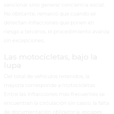
2026
sancionar sino generar conciencia social.
GIMNASIOS
No obstante, remarcó que cuando se
ABIERTOS
detectan infracciones que ponen en
HOY
riesgo a terceros, el procedimiento avanza
EN
PERGAMINO
sin excepciones.
GIMNASIO
EN
Las motocicletas, bajo la
PERGAMINO
lupa
CON
PLANES
Del total de vehículos retenidos, la
PERSONALIZADOS
mayoría corresponde a motocicletas.
DÓNDE
HACER
Entre las infracciones más frecuentes se
MUSCULACIÓN
encuentran la circulación sin casco, la falta
EN
de documentación obligatoria, escapes
PERGAMINO