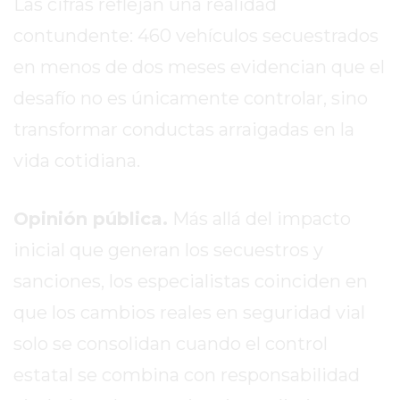
Las cifras reflejan una realidad
EN
contundente: 460 vehículos secuestrados
PERGAMINO
en menos de dos meses evidencian que el
YOGURT
HELADO
desafío no es únicamente controlar, sino
VIVERE
transformar conductas arraigadas en la
BENE
vida cotidiana.
-
ENVIOS
A
Opinión pública.
Más allá del impacto
DOMICILIO
inicial que generan los secuestros y
PEDIR
sanciones, los especialistas coinciden en
YOGUR
HELADO
que los cambios reales en seguridad vial
VIVERE
solo se consolidan cuando el control
BENE
estatal se combina con responsabilidad
PERGAMINO
A