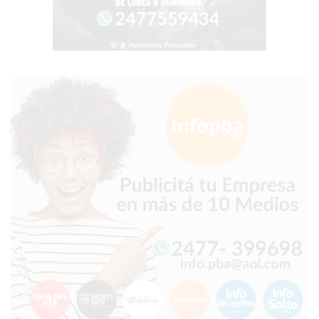
Y
YA
LES
CUESTA
CLIENTES
POR
QUÉ
VENDER
SOLO
POR
WHATSAPP
PUEDE
ESTAR
FRENANDO
TU
NEGOCIO
EL