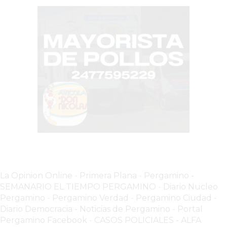
HACIENDO
LOS
COMERCIOS
QUE
MÁS
VENDEN
EN
ARGENTINA
EL
PROBLEMA
INVISIBLE
QUE
HACE
La Opinion Online
-
Primera Plana
-
Pergamino -
QUE
SEMANARIO EL TIEMPO PERGAMINO
-
Diario Nucleo
MUCHOS
Pergamino
-
Pergamino Verdad
-
Pergamino Ciuda
d
-
Diario Democracia - Noticias de Pergamino
-
Portal
NEGOCIOS
Pergamino Facebook
-
CASOS POLICIALES -
ALFA
PIERDAN