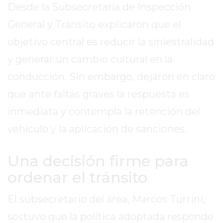
Desde la Subsecretaría de Inspección
EXALTACIÓN
General y Tránsito explicaron que el
DE
objetivo central es reducir la siniestralidad
LA
CRUZ
y generar un cambio cultural en la
COLÓN
conducción. Sin embargo, dejaron en claro
(BUENOS
que ante faltas graves la respuesta es
AIRES)
RESULTADOS
inmediata y contempla la retención del
DE
vehículo y la aplicación de sanciones.
LOTERÍAS
Y
Una decisión firme para
QUINIELAS
ordenar el tránsito
DE
HOY
El subsecretario del área, Marcos Turrini,
PERGAMINO
HOY
sostuvo que la política adoptada responde