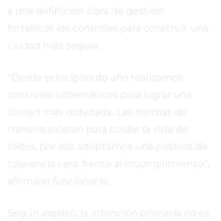
EL
a una definición clara de gestión:
MEJOR
fortalecer los controles para construir una
GIMNASIO
DE
ciudad más segura.
PERGAMINO
ENTRENAMIENTOS
“Desde principios de año realizamos
SPORTCLUB
controles sistemáticos para lograr una
VS.
POWERBODY
ciudad más ordenada. Las normas de
CLUB
tránsito existen para cuidar la vida de
EN
todos, por eso adoptamos una postura de
PERGAMINO
tolerancia cero frente al incumplimiento”,
UNNOBA
DESCUENTOS
afirmó el funcionario.
PRECIO
GIMNASIO
Según explicó, la intención primaria no es
PERGAMINO