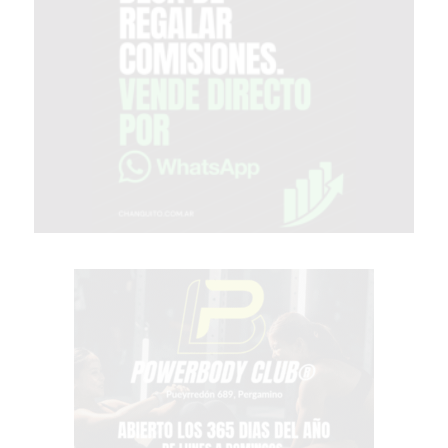
COMERCIOS
EN
ARGENTINA
SIGUEN
PERDIENDO
VENTAS
POR
ESTE
ERROR
SIMPLE
EL
CAMBIO
QUE
MUCHOS
NEGOCIOS
TODAVÍA
NO
HICIERON