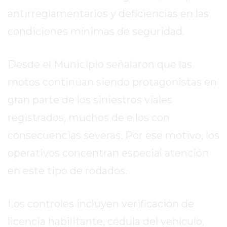
MEJOR
antirreglamentarios y deficiencias en las
GIMNASIO
condiciones mínimas de seguridad.
DE
PERGAMINO
Desde el Municipio señalaron que las
OPINIONES
GIMNASIO
motos continúan siendo protagonistas en
CERCA
gran parte de los siniestros viales
DE
registrados, muchos de ellos con
MI
¿CUÁL
consecuencias severas. Por ese motivo, los
ES
operativos concentran especial atención
EL
en este tipo de rodados.
GIMNASIO
MÁS
MODERNO
Los controles incluyen verificación de
DE
licencia habilitante, cédula del vehículo,
PERGAMINO?