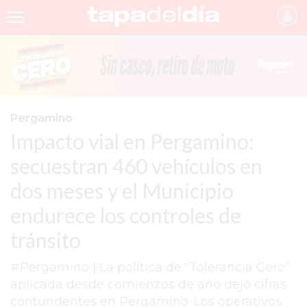
INICIO
NOTICIAS RECIENTES
GRUPO INFOPBA
Pergamino
Impacto vial en Pergamino:
PERGAMINO
secuestran 460 vehículos en
PROVINCIA
dos meses y el Municipio
PAIS
endurece los controles de
SAN NICOLÁS
tránsito
ULTIMAS NOTICIAS
#Pergamino | La política de “Tolerancia Cero”
FARMACIAS
aplicada desde comienzos de año dejó cifras
contundentes en Pergamino. Los operativos
TEMAS DESTACADOS