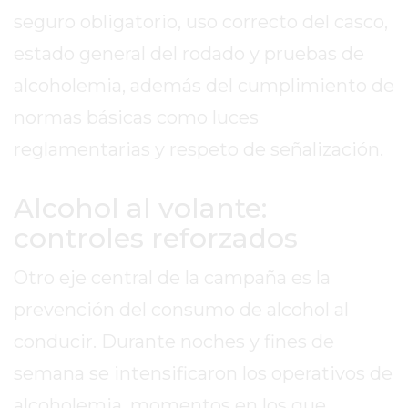
seguro obligatorio, uso correcto del casco,
GIMNASIO
EN
estado general del rodado y pruebas de
PERGAMINO
alcoholemia, además del cumplimiento de
CON
normas básicas como luces
BUENOS
PROFESORES
reglamentarias y respeto de señalización.
GIMNASIO
PERGAMINO
Alcohol al volante:
SUPLEMENTOS
controles reforzados
DEPORTIVOS
EN
Otro eje central de la campaña es la
PERGAMINO
prevención del consumo de alcohol al
¿DÓNDE
COMPRAR
conducir. Durante noches y fines de
CREATINA
semana se intensificaron los operativos de
EN
alcoholemia, momentos en los que