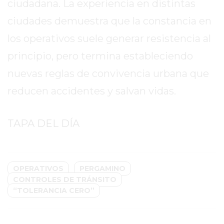
ciudadana. La experiencia en distintas
DOMICILIO!
ciudades demuestra que la constancia en
YOGURT
los operativos suele generar resistencia al
HELADO
-
principio, pero termina estableciendo
ENVIOS
nuevas reglas de convivencia urbana que
A
reducen accidentes y salvan vidas.
DOMICILIO
EN
PERGAMINO
TAPA DEL DÍA
BON
YOGURT
-
OPERATIVOS
PERGAMINO
PERGAMINO
CONTROLES DE TRÁNSITO
-
“TOLERANCIA CERO”
ENVIOS
A
DOMICILIO