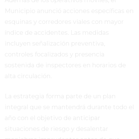
COMERCIOS
VENDAN
Municipio anunció acciones específicas en
SIN
esquinas y corredores viales con mayor
PAGAR
índice de accidentes. Las medidas
COMISIONES
CÓMO
incluyen señalización preventiva,
CREAR
controles focalizados y presencia
UNA
sostenida de inspectores en horarios de
TIENDA
ONLINE
alta circulación.
EN
PERGAMINO
La estrategia forma parte de un plan
TIENDA
integral que se mantendrá durante todo el
ONLINE
EN
año con el objetivo de anticipar
ROSARIO:
situaciones de riesgo y desalentar
CADA