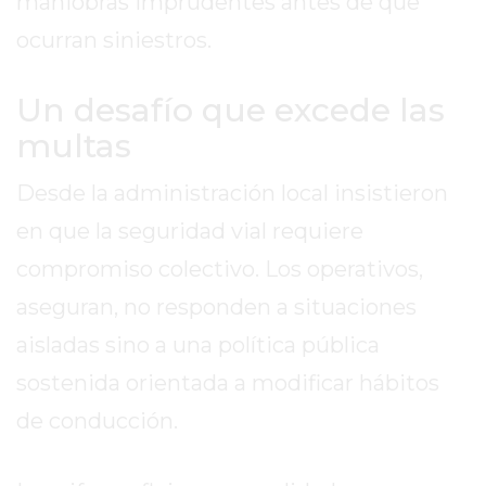
maniobras imprudentes antes de que
VEZ
MÁS
ocurran siniestros.
COMERCIOS
VENDEN
Un desafío que excede las
POR
multas
WHATSAPP
SIN
Desde la administración local insistieron
PAGAR
COMISIONES
en que la seguridad vial requiere
POR
compromiso colectivo. Los operativos,
PEDIDO
aseguran, no responden a situaciones
MÜNNA
aisladas sino a una política pública
GELATERIA
A
sostenida orientada a modificar hábitos
DOMICILIO
de conducción.
-
PEDIR
ONLINE