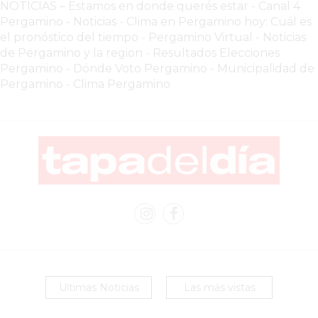
NOTICIAS – Estamos en donde querés estar
-
Canal 4
VENTAS
Pergamino - Noticias
-
Clima en Pergamino hoy: Cuál es
TODOS
el pronóstico del tiempo
-
Pergamino Virtual - Noticias
LOS
de Pergamino y la region
-
Resultados Elecciones
Pergamino
-
Dónde Voto Pergamino
-
Municipalidad de
DÍAS
Pergamino
-
Clima Pergamino
LA
RAZÓN
POR
LA
QUE
TU
COMPETENCIA
PUEDE
ESTAR
VENDIENDO
MÁS
Ultimas Noticias
Las más vistas
QUE
VOS