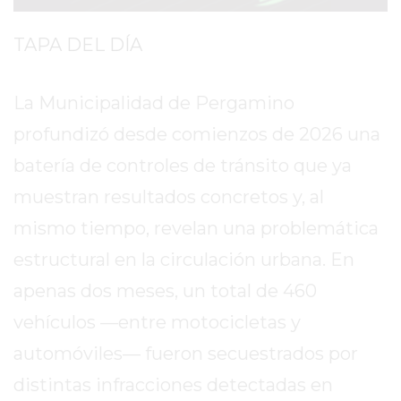
SITIO
PUBLICITÁ
TAPA DEL DÍA
EN
TAPA
La Municipalidad de Pergamino
DEL
DIA
profundizó desde comienzos de 2026 una
DIARIO
batería de controles de tránsito que ya
NORTE
muestran resultados concretos y, al
HOY
GRUPO
mismo tiempo, revelan una problemática
DE
estructural en la circulación urbana. En
MEDIOS
apenas dos meses, un total de 460
INFOPBA
NOTICIAS
vehículos —entre motocicletas y
DE
automóviles— fueron secuestrados por
SALTO
distintas infracciones detectadas en
DIARIO