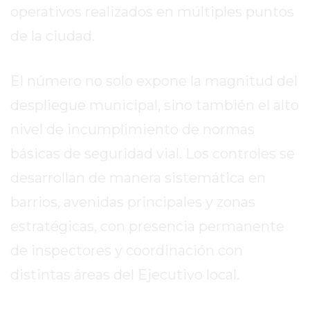
operativos realizados en múltiples puntos
REPORTERO
DIARIO
de la ciudad.
DEPORTIVO
ROJAS
El número no solo expone la magnitud del
VIRTUAL
despliegue municipal, sino también el alto
NOTICIAS
DE
nivel de incumplimiento de normas
ARRECIFES
básicas de seguridad vial. Los controles se
ZÁRATE
desarrollan de manera sistemática en
Y
CAMPANA
barrios, avenidas principales y zonas
NOTICIAS
estratégicas, con presencia permanente
DE
de inspectores y coordinación con
ZÁRATE
distintas áreas del Ejecutivo local.
NOTICIAS
DE
CAMPANA