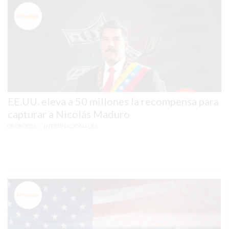
EL
MEJOR
GIMNASIO
DE
PERGAMINO
ENTRENAMIENTOS
SPORTCLUB
EE.UU. eleva a 50 millones la recompensa para
VS.
capturar a Nicolás Maduro
POWERBODY
08/08/2025
CLUB
• INTERNACIONALES
EN
PERGAMINO
UNNOBA
DESCUENTOS
PRECIO
GIMNASIO
PERGAMINO