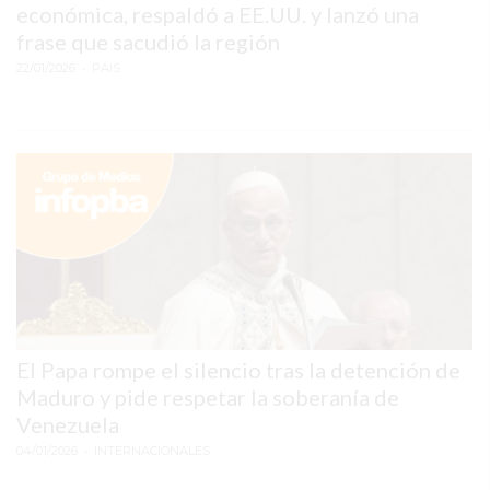
económica, respaldó a EE.UU. y lanzó una
PERGAMINO
frase que sacudió la región
22/01/2026
• PAIS
MUNICIPALIDAD
SUBE
TEATRO SAN MARTÍN
SEMANA MUNDIAL DE
LA LACTANCIA
CUD
SECRETARÍA DE SALUD
El Papa rompe el silencio tras la detención de
DE LA MUNICIPALIDAD DE
Maduro y pide respetar la soberanía de
Venezuela
PERGAMINO
04/01/2026
• INTERNACIONALES