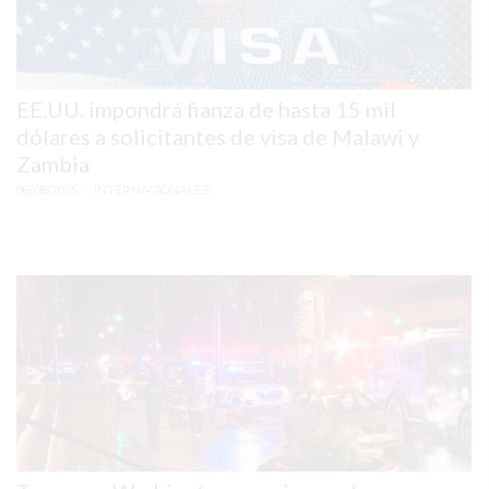
2026
GIMNASIOS
ABIERTOS
HOY
EE.UU. impondrá fianza de hasta 15 mil
dólares a solicitantes de visa de Malawi y
EN
Zambia
PERGAMINO
06/08/2025
• INTERNACIONALES
GIMNASIO
EN
PERGAMINO
CON
PLANES
PERSONALIZADOS
DÓNDE
HACER
MUSCULACIÓN
EN
PERGAMINO