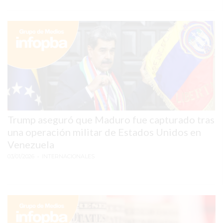
SERVICIOS
PRONÓSTICO
AVISOS FÚNEBRES
AYUDA
Trump aseguró que Maduro fue capturado tras
TÉRMINOS
una operación militar de Estados Unidos en
Y
Venezuela
CONDICIONES
03/01/2026
• INTERNACIONALES
POLÍTICAS
DE
PRIVACIDAD
MAPA
DEL