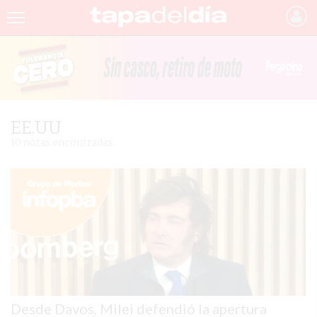
INICIO
NOTICIAS RECIENTES
GRUPO INFOPBA
EE.UU
PERGAMINO
10 notas encontradas.
PROVINCIA
PAIS
SAN NICOLÁS
ULTIMAS NOTICIAS
FARMACIAS
Desde Davos, Milei defendió la apertura
TEMAS DESTACADOS