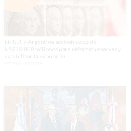
SITIO
PUBLICITÁ
EN
TAPA
DEL
DIA
EE.UU. y Argentina activan swap de
US$20.000 millones para reforzar reservas y
DIARIO
estabilizar la economía
NORTE
20/10/2025
• ECONOMÍA
HOY
GRUPO
DE
MEDIOS
INFOPBA
NOTICIAS
DE
SALTO
DIARIO