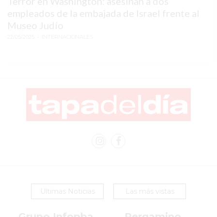
Terror en Washington: asesinan a dos
MEJOR
empleados de la embajada de Israel frente al
GIMNASIO
Museo Judío
DE
22/05/2025
• INTERNACIONALES
PERGAMINO
OPINIONES
GIMNASIO
CERCA
DE
MI
¿CUÁL
ES
EL
GIMNASIO
MÁS
MODERNO
Ultimas Noticias
Las más vistas
DE
PERGAMINO?
Grupo Infopba
Pergamino