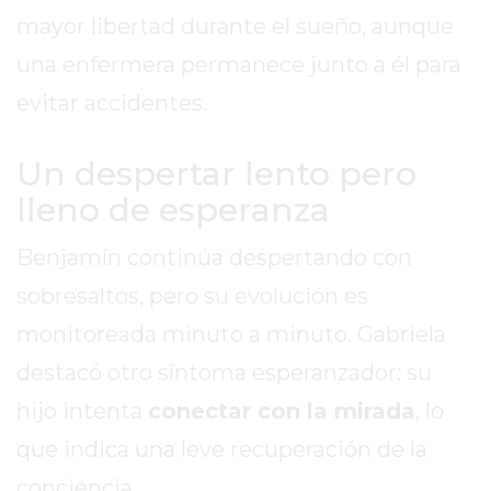
EL
mayor libertad durante el sueño, aunque
MEJOR
una enfermera permanece junto a él para
GIMNASIO
DE
evitar accidentes.
PERGAMINO
ENTRENAMIENTOS
Un despertar lento pero
SPORTCLUB
lleno de esperanza
VS.
POWERBODY
Benjamín continúa despertando con
CLUB
sobresaltos, pero su evolución es
EN
PERGAMINO
monitoreada minuto a minuto. Gabriela
UNNOBA
destacó otro síntoma esperanzador: su
DESCUENTOS
hijo intenta
conectar con la mirada
, lo
PRECIO
que indica una leve recuperación de la
GIMNASIO
PERGAMINO
conciencia.