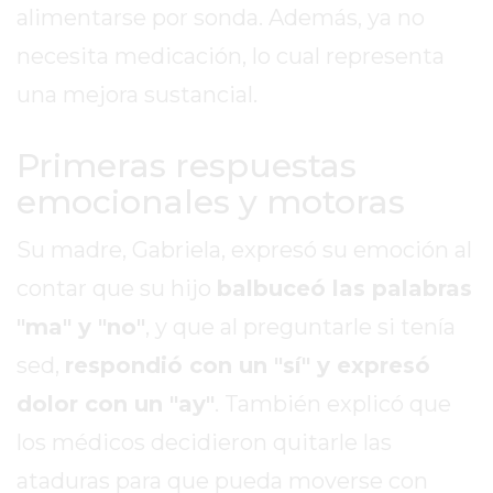
alimentarse por sonda. Además, ya no
EXALTACIÓN
necesita medicación, lo cual representa
DE
LA
una mejora sustancial.
CRUZ
COLÓN
Primeras respuestas
(BUENOS
emocionales y motoras
AIRES)
RESULTADOS
Su madre, Gabriela, expresó su emoción al
DE
contar que su hijo
balbuceó las palabras
LOTERÍAS
"ma" y "no"
, y que al preguntarle si tenía
Y
QUINIELAS
sed,
respondió con un "sí" y expresó
DE
dolor con un "ay"
. También explicó que
HOY
los médicos decidieron quitarle las
PERGAMINO
HOY
ataduras para que pueda moverse con