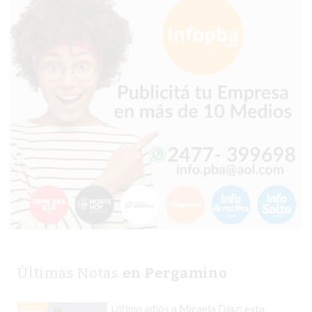
TIENDA
ONLINE
GRATIS
BON
YOGURT
-
YOGURTERIA
EN
PERGAMINO
LA
ALTERNATIVA
A
TIENDA
NUBE
Y
Últimas Notas
en Pergamino
SHOPIFY:
CÓMO
Último adiós a Micaela Díaz: esta