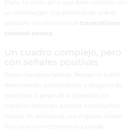
Plata. La moto en la que iban colisionó con
REPORTERO
un Volkswagen Gol, provocando que el
DIARIO
DEPORTIVO
pequeño resultara con un
traumatismo
ROJAS
cerebral severo
.
VIRTUAL
NOTICIAS
Un cuadro complejo, pero
DE
con señales positivas
ARRECIFES
ZÁRATE
Según los especialistas, Benjamín sufrió
Y
desconexión, estiramiento y desgarro de
CAMPANA
NOTICIAS
neuronas. A pesar de la gravedad, los
DE
médicos destacan avances importantes:
ZÁRATE
respira sin asistencia, sus órganos vitales
NOTICIAS
DE
funcionan correctamente y puede
CAMPANA