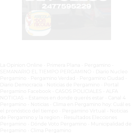
COMERCIOS
VENDAN
SIN
PAGAR
COMISIONES
CÓMO
CREAR
UNA
TIENDA
La Opinion Online
-
Primera Plana
-
Pergamino -
ONLINE
SEMANARIO EL TIEMPO PERGAMINO
-
Diario Nucleo
Pergamino
-
Pergamino Verdad
-
Pergamino Ciuda
d
-
EN
Diario Democracia - Noticias de Pergamino
-
Portal
PERGAMINO
Pergamino Facebook
-
CASOS POLICIALES -
ALFA
TIENDA
NOTICIAS – Estamos en donde querés estar
-
Canal 4
ONLINE
Pergamino - Noticias
-
Clima en Pergamino hoy: Cuál es
EN
el pronóstico del tiempo
-
Pergamino Virtual - Noticias
de Pergamino y la region
-
Resultados Elecciones
ROSARIO:
Pergamino
-
Dónde Voto Pergamino
-
Municipalidad de
CADA
Pergamino
-
Clima Pergamino