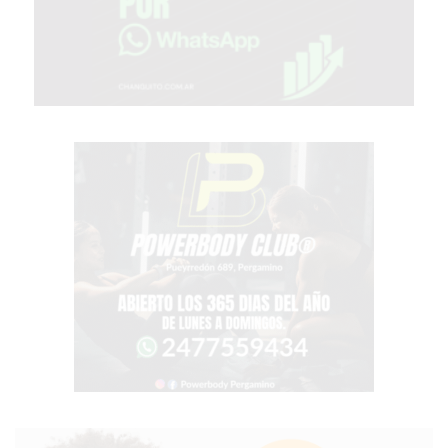
PERGAMINO?
¿DÓNDE
COMPRAR
PROTEÍNA
EN
PERGAMINO?
POWERBODY
NUTRITION:
LA
TIENDA
DE
SUPLEMENTOS
DEPORTIVOS
LÍDER
EN
PERGAMINO
CREAR