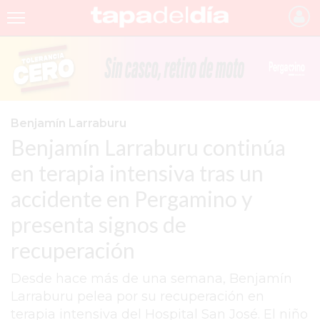
INICIO
NOTICIAS RECIENTES
GRUPO INFOPBA
Benjamín Larraburu
Benjamín Larraburu continúa
PERGAMINO
en terapia intensiva tras un
PROVINCIA
accidente en Pergamino y
PAIS
presenta signos de
SAN NICOLÁS
recuperación
ULTIMAS NOTICIAS
Desde hace más de una semana, Benjamín
FARMACIAS
Larraburu pelea por su recuperación en
terapia intensiva del Hospital San José. El niño
TEMAS DESTACADOS