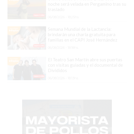
CHANGUITO.COM.AR
noche será velada en Pergamino tras su
DEMOCRATIZA
traslado
EL
06/08/2026 - 18:25hs.
COMERCIO
Semana Mundial de la Lactancia:
POR
brindarán una charla gratuita para
familias en el CAPI José Hernández
WHATSAPP
06/08/2026 - 18:18hs.
CATÁLOGO
DE
El Teatro San Martín abre sus puertas
WHATSAPP
con visitas guiadas y el documental de
Divididos
ONLINE
06/08/2026 - 18:13hs.
EN
PERGAMINO:
LA
ALTERNATIVA
PARA
QUE
LOS