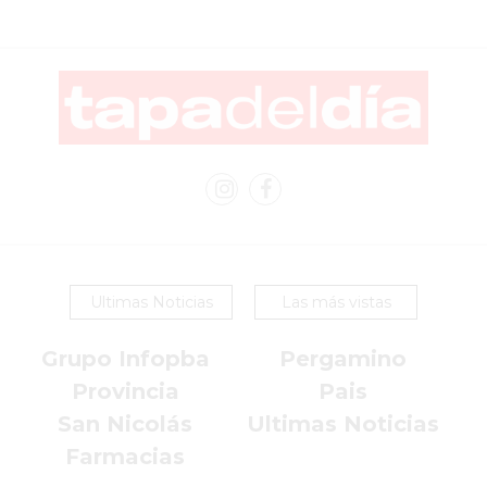
VEZ
MÁS
COMERCIOS
VENDEN
POR
WHATSAPP
SIN
PAGAR
COMISIONES
POR
PEDIDO
Ultimas Noticias
Las más vistas
MÜNNA
GELATERIA
Grupo Infopba
Pergamino
A
Provincia
Pais
DOMICILIO
San Nicolás
Ultimas Noticias
-
Farmacias
PEDIR
ONLINE