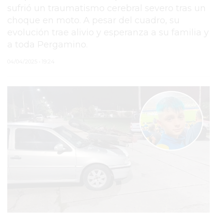
sufrió un traumatismo cerebral severo tras un
PERGAMINO
choque en moto. A pesar del cuadro, su
evolución trae alivio y esperanza a su familia y
MUNICIPALIDAD
a toda Pergamino.
SUBE
04/04/2025 • 19:24
TEATRO SAN MARTÍN
SEMANA MUNDIAL DE
LA LACTANCIA
CUD
SECRETARÍA DE SALUD
DE LA MUNICIPALIDAD DE
PERGAMINO