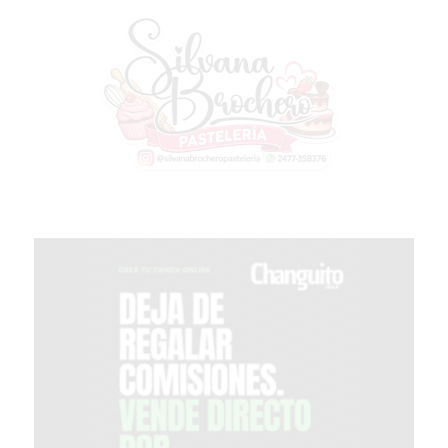
GIMNASIO
EN
PERGAMINO
CON
BUENOS
PROFESORES
GIMNASIO
PERGAMINO
SUPLEMENTOS
DEPORTIVOS
EN
PERGAMINO
¿DÓNDE
COMPRAR
CREATINA
EN