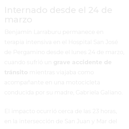
SITIO
Internado desde el 24 de
PUBLICITÁ
marzo
EN
TAPA
Benjamín Larraburu permanece en
DEL
DIA
terapia intensiva en el Hospital San José
DIARIO
de Pergamino desde el lunes 24 de marzo,
NORTE
cuando sufrió un
grave accidente de
HOY
tránsito
mientras viajaba como
GRUPO
DE
acompañante en una motocicleta
MEDIOS
conducida por su madre, Gabriela Galiano.
INFOPBA
NOTICIAS
DE
El impacto ocurrió cerca de las 23 horas,
SALTO
en la intersección de San Juan y Mar del
DIARIO