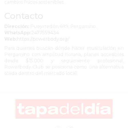
cambios físicos sostenibles.
REPORTERO
DIARIO
Contacto
DEPORTIVO
Dirección:
Pueyrredón 689, Pergamino.
ROJAS
WhatsApp:
2477559434
VIRTUAL
Web:
https://powerbody.org/
NOTICIAS
Para quienes buscan dónde hacer musculación en
DE
Pergamino con amplitud horaria, planes accesibles
ARRECIFES
desde $15.000 y seguimiento profesional,
Powerbody Club se posiciona como una alternativa
ZÁRATE
sólida dentro del mercado local.
Y
CAMPANA
NOTICIAS
DE
ZÁRATE
NOTICIAS
DE
CAMPANA