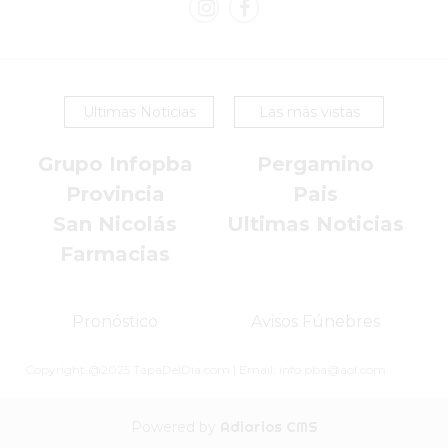
EXALTACIÓN
DE
LA
CRUZ
Ultimas Noticias
Las más vistas
COLÓN
Grupo Infopba
Pergamino
(BUENOS
AIRES)
Provincia
Pais
RESULTADOS
San Nicolás
Ultimas Noticias
DE
Farmacias
LOTERÍAS
Y
QUINIELAS
Pronóstico
Avisos Fúnebres
DE
Copyright @2025 TapaDelDia.com | Email: info.pba@aol.com
HOY
PERGAMINO
Powered by
Adiarios CMS
HOY