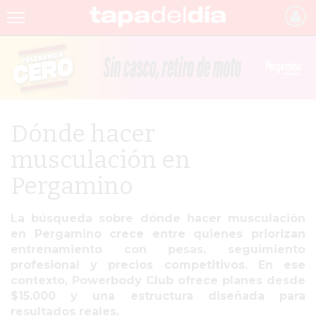
INICIO
NOTICIAS RECIENTES
GRUPO INFOPBA
Dónde hacer
PERGAMINO
musculación en
PROVINCIA
Pergamino
PAIS
La búsqueda sobre dónde hacer musculación
SAN NICOLÁS
en Pergamino crece entre quienes priorizan
entrenamiento con pesas, seguimiento
ULTIMAS NOTICIAS
profesional y precios competitivos. En ese
contexto, Powerbody Club ofrece planes desde
FARMACIAS
$15.000 y una estructura diseñada para
TEMAS DESTACADOS
resultados reales.