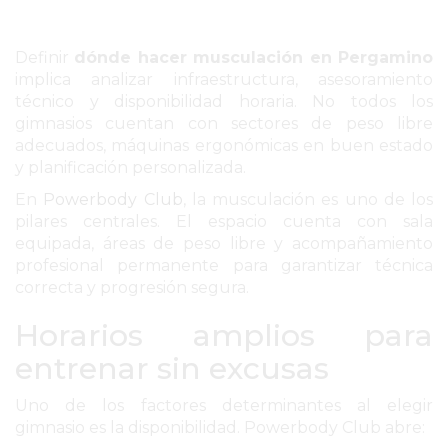
PERGAMINO
Definir
dónde hacer musculación en Pergamino
MUNICIPALIDAD
implica analizar infraestructura, asesoramiento
técnico y disponibilidad horaria. No todos los
SUBE
gimnasios cuentan con sectores de peso libre
adecuados, máquinas ergonómicas en buen estado
TEATRO SAN MARTÍN
y planificación personalizada.
SEMANA MUNDIAL DE
En
Powerbody Club
, la musculación es uno de los
pilares centrales. El espacio cuenta con sala
LA LACTANCIA
equipada, áreas de peso libre y acompañamiento
profesional permanente para garantizar técnica
CUD
correcta y progresión segura.
SECRETARÍA DE SALUD
Horarios amplios para
DE LA MUNICIPALIDAD DE
entrenar sin excusas
PERGAMINO
Uno de los factores determinantes al elegir
gimnasio es la disponibilidad. Powerbody Club abre: