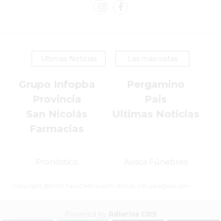
SIN
PAGAR
COMISIONES
CÓMO
Ultimas Noticias
Las más vistas
CREAR
UNA
Grupo Infopba
Pergamino
TIENDA
Provincia
Pais
ONLINE
EN
San Nicolás
Ultimas Noticias
PERGAMINO
Farmacias
TIENDA
ONLINE
Pronóstico
Avisos Fúnebres
EN
ROSARIO:
Copyright @2025 TapaDelDia.com | Email: info.pba@aol.com
CADA
VEZ
Powered by
Adiarios CMS
MÁS