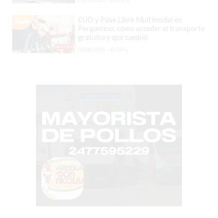
GRATIS
CUD y Pase Libre Multimodal en
BON
Pergamino: cómo acceder al transporte
YOGURT
gratuito y qué cambió
-
05/08/2026 - 10:35hs.
YOGURTERIA
EN
PERGAMINO
LA
ALTERNATIVA
A
TIENDA
NUBE
Y
SHOPIFY:
CÓMO
CHANGUITO.COM.AR
DEMOCRATIZA