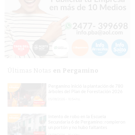
COMPRAR
PROTEÍNA
EN
PERGAMINO?
POWERBODY
NUTRITION:
LA
TIENDA
DE
Últimas Notas
en Pergamino
SUPLEMENTOS
DEPORTIVOS
Pergamino inició la plantación de 780
árboles del Plan de Forestación 2026
LÍDER
05/08/2026 - 10:54hs.
EN
PERGAMINO
Intento de robo en la Escuela
CREAR
Secundaria 6 de Pergamino: rompieron
TIENDA
un portón y no hubo faltantes
ONLINE
05/08/2026 - 10:45hs.