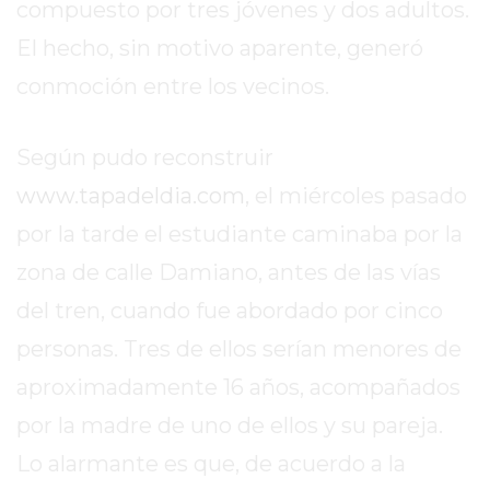
DIARIO
compuesto por tres jóvenes y dos adultos.
DEPORTIVO
El hecho, sin motivo aparente, generó
ROJAS
conmoción entre los vecinos.
VIRTUAL
NOTICIAS
DE
Según pudo reconstruir
ARRECIFES
www.tapadeldia.com
, el miércoles pasado
ZÁRATE
por la tarde el estudiante caminaba por la
Y
zona de calle Damiano, antes de las vías
CAMPANA
NOTICIAS
del tren, cuando fue abordado por cinco
DE
personas. Tres de ellos serían menores de
ZÁRATE
aproximadamente 16 años, acompañados
NOTICIAS
DE
por la madre de uno de ellos y su pareja.
CAMPANA
Lo alarmante es que, de acuerdo a la
EXALTACIÓN