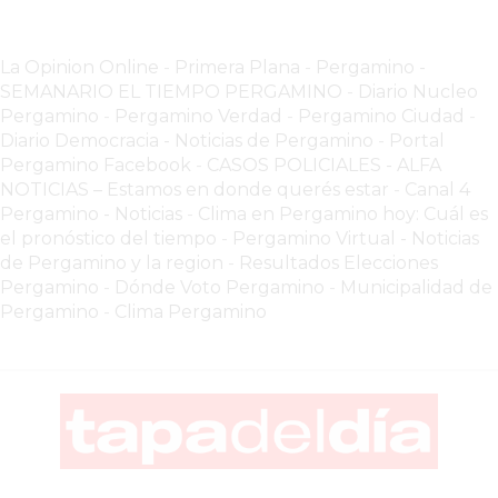
EL
COMERCIO
La Opinion Online
-
Primera Plana
-
Pergamino -
POR
SEMANARIO EL TIEMPO PERGAMINO
-
Diario Nucleo
WHATSAPP
Pergamino
-
Pergamino Verdad
-
Pergamino Ciuda
d
-
CATÁLOGO
Diario Democracia - Noticias de Pergamino
-
Portal
Pergamino Facebook
-
CASOS POLICIALES -
ALFA
DE
NOTICIAS – Estamos en donde querés estar
-
Canal 4
WHATSAPP
Pergamino - Noticias
-
Clima en Pergamino hoy: Cuál es
ONLINE
el pronóstico del tiempo
-
Pergamino Virtual - Noticias
EN
de Pergamino y la region
-
Resultados Elecciones
PERGAMINO:
Pergamino
-
Dónde Voto Pergamino
-
Municipalidad de
LA
Pergamino
-
Clima Pergamino
ALTERNATIVA
PARA
QUE
LOS
COMERCIOS
VENDAN