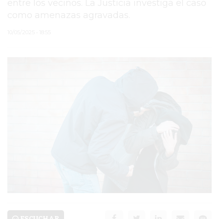
entre los vecinos. La Justicia investiga el caso
como amenazas agravadas.
PERGAMINO
10/05/2025 • 18:55
ARBOLADO PÚBLICO
PLAN DE FORESTACIÓN
2026
SUBE
CUD
PASE LIBRE
MULTIMODAL
POLICIALES
SERVICIOS
ESCUCHAR