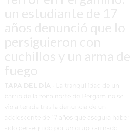
EN
un estudiante de 17
TAPA
DEL
años denunció que lo
DIA
persiguieron con
DIARIO
NORTE
cuchillos y un arma de
HOY
GRUPO
fuego
DE
MEDIOS
TAPA DEL DÍA
- La tranquilidad de un
INFOPBA
barrio de la zona norte de Pergamino se
NOTICIAS
DE
vio alterada tras la denuncia de un
SALTO
adolescente de 17 años que asegura haber
DIARIO
sido perseguido por un grupo armado,
REPORTERO