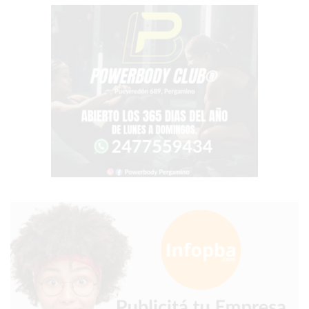
EN
PERGAMINO
CON
BUENOS
PROFESORES
GIMNASIO
PERGAMINO
SUPLEMENTOS
DEPORTIVOS
EN
PERGAMINO
¿DÓNDE
COMPRAR
CREATINA
EN
PERGAMINO?
¿DÓNDE