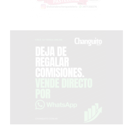
GIMNASIO
DE
PERGAMINO
OPINIONES
GIMNASIO
CERCA
DE
MI
¿CUÁL
ES
EL
GIMNASIO
MÁS
MODERNO
DE
PERGAMINO?
GIMNASIO