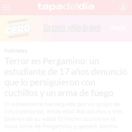
INICIO
NOTICIAS RECIENTES
GRUPO INFOPBA
Policiales
Terror en Pergamino: un
PERGAMINO
estudiante de 17 años denunció
PROVINCIA
que lo persiguieron con
PAIS
cuchillos y un arma de fuego
SAN NICOLÁS
El adolescente fue seguido por un grupo de
ULTIMAS NOTICIAS
cinco personas, entre ellas dos adultos y tres
FARMACIAS
jóvenes de su edad. El hecho ocurrió en la
zona norte de Pergamino y generó alarma
TEMAS DESTACADOS