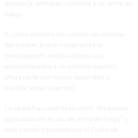
denuncia, portaban cuchillos y un arma de
DE
LA
fuego.
CRUZ
COLÓN
El joven expresó no conocer las razones
(BUENOS
del ataque, lo que incrementa la
AIRES)
RESULTADOS
preocupación de los vecinos que,
DE
acostumbrados a un entorno pacífico,
LOTERÍAS
ahora reclaman mayor seguridad y
Y
QUINIELAS
explicaciones urgentes.
DE
HOY
La causa fue caratulada como “Amenazas
PERGAMINO
agravadas por el uso de arma de fuego” y
HOY
EL
está siendo tramitada por el Fuero de
MEJOR