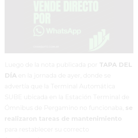
SITIO
PUBLICITÁ
EN
TAPA
DEL
DIA
DIARIO
NORTE
Luego de la nota publicada por
TAPA DEL
HOY
DÍA
en la jornada de ayer, donde se
GRUPO
DE
advertía que la Terminal Automática
MEDIOS
SUBE ubicada en la Estación Terminal de
INFOPBA
Ómnibus de Pergamino no funcionaba,
se
NOTICIAS
DE
realizaron tareas de mantenimiento
SALTO
para restablecer su correcto
DIARIO