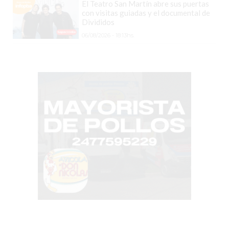
PERGAMINO?
El Teatro San Martín abre sus puertas
con visitas guiadas y el documental de
¿DÓNDE
Divididos
COMPRAR
06/08/2026 - 18:13hs.
PROTEÍNA
EN
PERGAMINO?
POWERBODY
NUTRITION:
LA
TIENDA
DE
SUPLEMENTOS
DEPORTIVOS
LÍDER
EN
PERGAMINO
CREAR