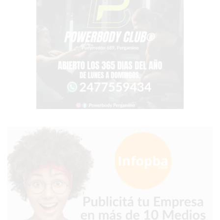
MEJOR
GIMNASIO
DE
PERGAMINO
OPINIONES
GIMNASIO
CERCA
DE
MI
¿CUÁL
ES
EL
GIMNASIO
MÁS
MODERNO
DE
PERGAMINO?