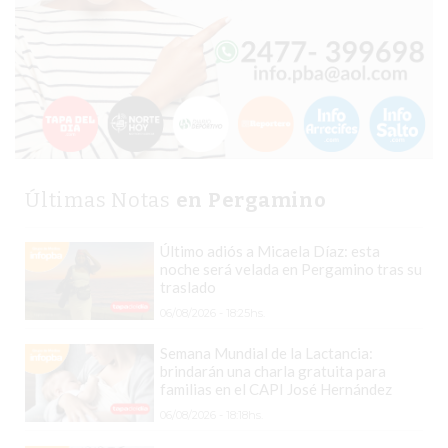
GIMNASIO
EN
PERGAMINO
CON
BUENOS
PROFESORES
GIMNASIO
Últimas Notas
en Pergamino
PERGAMINO
SUPLEMENTOS
Último adiós a Micaela Díaz: esta
DEPORTIVOS
noche será velada en Pergamino tras su
traslado
EN
06/08/2026 - 18:25hs.
PERGAMINO
¿DÓNDE
Semana Mundial de la Lactancia:
brindarán una charla gratuita para
COMPRAR
familias en el CAPI José Hernández
CREATINA
06/08/2026 - 18:18hs.
EN