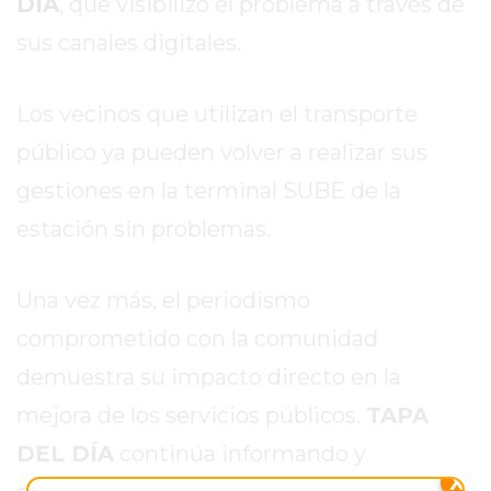
DÍA
, que visibilizó el problema a través de
EXALTACIÓN
sus canales digitales.
DE
LA
Los vecinos que utilizan el transporte
CRUZ
público ya pueden volver a realizar sus
COLÓN
(BUENOS
gestiones en la terminal SUBE de la
AIRES)
estación sin problemas.
RESULTADOS
DE
LOTERÍAS
Una vez más, el periodismo
Y
comprometido con la comunidad
QUINIELAS
demuestra su impacto directo en la
DE
HOY
mejora de los servicios públicos.
TAPA
PERGAMINO
DEL DÍA
continúa informando y
HOY
X