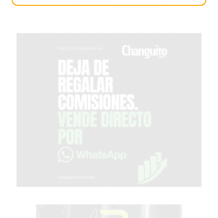
2026
GIMNASIOS
ABIERTOS
HOY
EN
PERGAMINO
GIMNASIO
EN
PERGAMINO
CON
PLANES
PERSONALIZADOS
DÓNDE
HACER
MUSCULACIÓN
EN
PERGAMINO