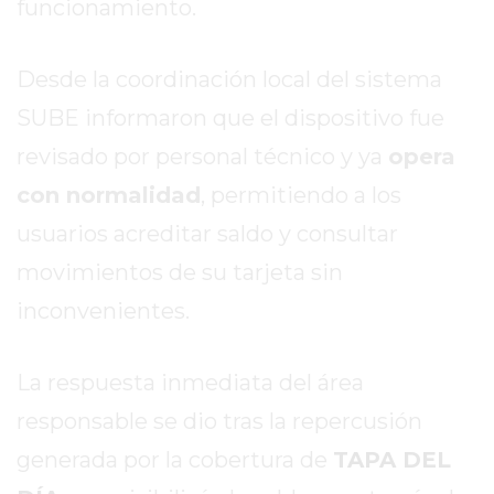
funcionamiento.
REPORTERO
DIARIO
Desde la coordinación local del sistema
DEPORTIVO
ROJAS
SUBE informaron que el dispositivo fue
VIRTUAL
revisado por personal técnico y ya
opera
NOTICIAS
con normalidad
, permitiendo a los
DE
ARRECIFES
usuarios acreditar saldo y consultar
ZÁRATE
movimientos de su tarjeta sin
Y
inconvenientes.
CAMPANA
NOTICIAS
DE
La respuesta inmediata del área
ZÁRATE
responsable se dio tras la repercusión
NOTICIAS
generada por la cobertura de
TAPA DEL
DE
CAMPANA