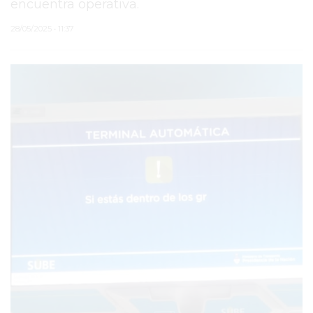
encuentra operativa.
PERGAMINO
28/05/2025 • 11:37
MUNICIPALIDAD
SUBE
TEATRO SAN MARTÍN
SEMANA MUNDIAL DE
LA LACTANCIA
CUD
SECRETARÍA DE SALUD
DE LA MUNICIPALIDAD DE
PERGAMINO