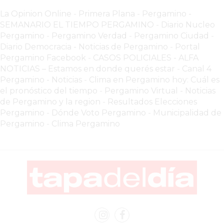
TIENDA
La Opinion Online
-
Primera Plana
-
Pergamino -
ONLINE
SEMANARIO EL TIEMPO PERGAMINO
-
Diario Nucleo
GRATIS
Pergamino
-
Pergamino Verdad
-
Pergamino Ciuda
d
-
BON
Diario Democracia - Noticias de Pergamino
-
Portal
YOGURT
Pergamino Facebook
-
CASOS POLICIALES -
ALFA
NOTICIAS – Estamos en donde querés estar
-
Canal 4
-
Pergamino - Noticias
-
Clima en Pergamino hoy: Cuál es
YOGURTERIA
el pronóstico del tiempo
-
Pergamino Virtual - Noticias
EN
de Pergamino y la region
-
Resultados Elecciones
PERGAMINO
Pergamino
-
Dónde Voto Pergamino
-
Municipalidad de
LA
Pergamino
-
Clima Pergamino
ALTERNATIVA
A
TIENDA
NUBE
Y
SHOPIFY:
CÓMO