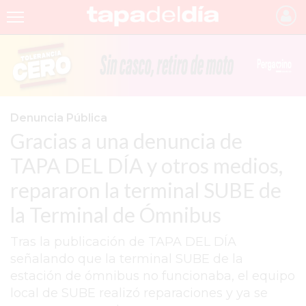
INICIO
NOTICIAS RECIENTES
GRUPO INFOPBA
Denuncia Pública
Gracias a una denuncia de
PERGAMINO
TAPA DEL DÍA y otros medios,
PROVINCIA
repararon la terminal SUBE de
PAIS
la Terminal de Ómnibus
SAN NICOLÁS
Tras la publicación de TAPA DEL DÍA
ULTIMAS NOTICIAS
señalando que la terminal SUBE de la
FARMACIAS
estación de ómnibus no funcionaba, el equipo
local de SUBE realizó reparaciones y ya se
TEMAS DESTACADOS