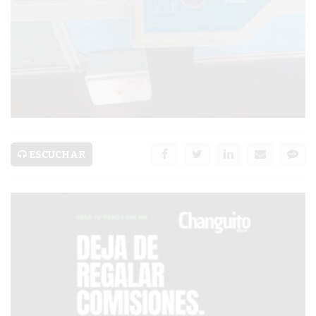
SERVICIOS
PRONÓSTICO
AVISOS FÚNEBRES
AYUDA
ESCUCHAR
TÉRMINOS
Y
CONDICIONES
POLÍTICAS
DE
PRIVACIDAD
MAPA
DEL