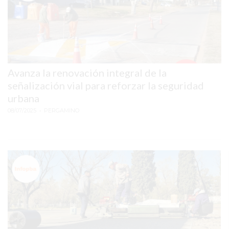
CORRIGIENDO
EL
CAMBIO
QUE
YA
DESTRUYÓ
Avanza la renovación integral de la
A
señalización vial para reforzar la seguridad
MUCHOS
urbana
COMERCIOS
08/07/2025
• PERGAMINO
Y
SIGUE
AVANZANDO
EN
TODA
LA
ARGENTINA
TU