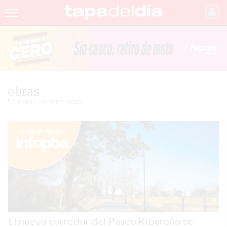
INICIO
NOTICIAS RECIENTES
GRUPO INFOPBA
obras
PERGAMINO
50 notas encontradas.
PROVINCIA
PAIS
SAN NICOLÁS
ULTIMAS NOTICIAS
FARMACIAS
El nuevo corredor del Paseo Ribereño se
TEMAS DESTACADOS