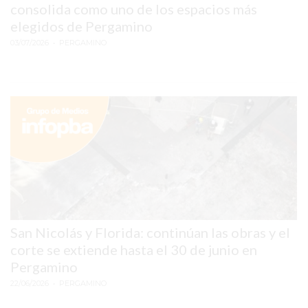
consolida como uno de los espacios más
PERGAMINO
elegidos de Pergamino
03/07/2026
• PERGAMINO
MUNICIPALIDAD
SUBE
TEATRO SAN MARTÍN
SEMANA MUNDIAL DE
LA LACTANCIA
CUD
SECRETARÍA DE SALUD
San Nicolás y Florida: continúan las obras y el
DE LA MUNICIPALIDAD DE
corte se extiende hasta el 30 de junio en
Pergamino
PERGAMINO
22/06/2026
• PERGAMINO