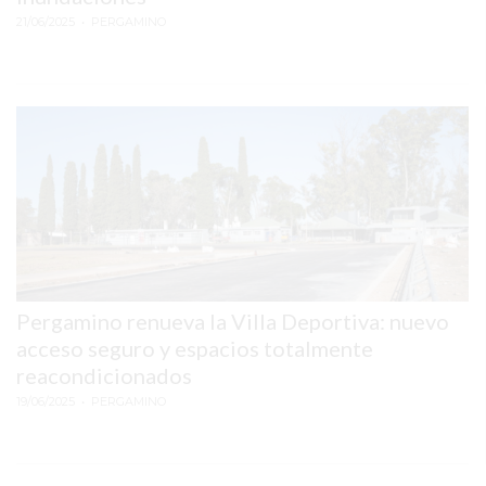
21/06/2025
• PERGAMINO
LA
IA
RECOMIENDA
A
TU
COMPETENCIA
Y
NO
A
TU
COMERCIO
Pergamino renueva la Villa Deportiva: nuevo
EL
acceso seguro y espacios totalmente
ERROR
reacondicionados
DIGITAL
19/06/2025
• PERGAMINO
QUE
ESTÁ
HACIENDO