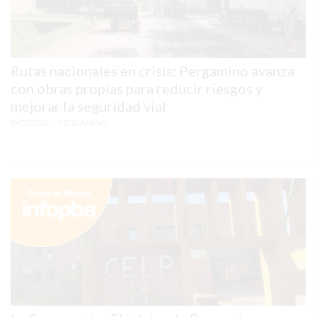
2026
GIMNASIOS
ABIERTOS
HOY
Rutas nacionales en crisis: Pergamino avanza
con obras propias para reducir riesgos y
EN
mejorar la seguridad vial
PERGAMINO
19/01/2026
• PERGAMINO
GIMNASIO
EN
PERGAMINO
CON
PLANES
PERSONALIZADOS
DÓNDE
HACER
MUSCULACIÓN
EN
PERGAMINO