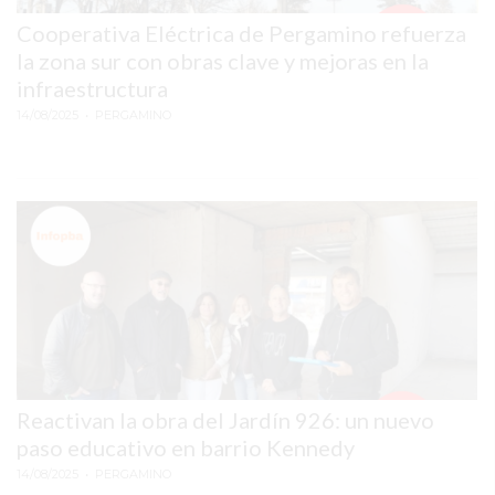
VENTAS
Cooperativa Eléctrica de Pergamino refuerza
TODOS
la zona sur con obras clave y mejoras en la
LOS
infraestructura
DÍAS
14/08/2025
• PERGAMINO
LA
RAZÓN
POR
LA
QUE
TU
COMPETENCIA
PUEDE
ESTAR
VENDIENDO
Reactivan la obra del Jardín 926: un nuevo
MÁS
paso educativo en barrio Kennedy
QUE
14/08/2025
• PERGAMINO
VOS