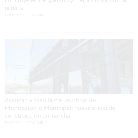
urbana
Y
13/09/2025
YA
• PERGAMINO
LES
CUESTA
CLIENTES
POR
QUÉ
VENDER
SOLO
POR
WHATSAPP
PUEDE
Avanzan a paso firme las obras del
ESTAR
Microestadio Municipal: nueva etapa de
FRENANDO
construcción en marcha
TU
10/09/2025
• PERGAMINO
NEGOCIO
EL