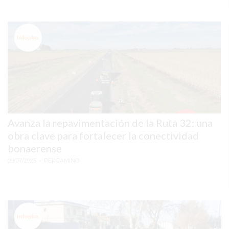
VEZ
MENOS
LO
QUE
ESTÁ
MATANDO
VENTAS
EN
NEGOCIOS
Avanza la repavimentación de la Ruta 32: una
DE
obra clave para fortalecer la conectividad
TODO
bonaerense
EL
09/07/2025
• PERGAMINO
PAÍS
Y
CASI
NADIE
ESTÁ