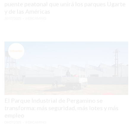
MANOS
puente peatonal que unirá los parques Ugarte
y de las Américas
DE
TU
20/07/2025
• PERGAMINO
COMPETENCIA
EL
ERROR
DIGITAL
QUE
ESTÁ
CONDENANDO
A
MILES
DE
El Parque Industrial de Pergamino se
COMERCIOS
transforma: más seguridad, más lotes y más
A
empleo
VENDER
09/07/2025
• PERGAMINO
CADA