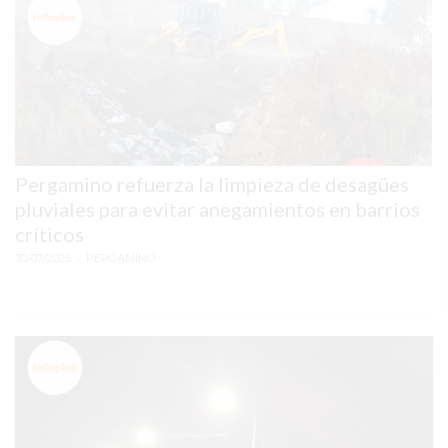
ESTÁ
DEJANDO
ATRÁS
A
MUCHOS
NEGOCIOS
TRADICIONALES
Pergamino refuerza la limpieza de desagües
LA
pluviales para evitar anegamientos en barrios
VERDAD
críticos
INCÓMODA:
30/07/2025
• PERGAMINO
MILES
DE
COMERCIOS
EN
ARGENTINA
YA
ESTÁN