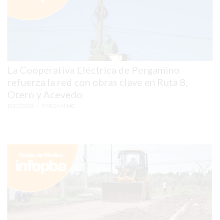
SITIO
PUBLICITÁ
EN
TAPA
DEL
DIA
La Cooperativa Eléctrica de Pergamino
refuerza la red con obras clave en Ruta 8,
DIARIO
Otero y Acevedo
NORTE
12/05/2026
• PERGAMINO
HOY
GRUPO
DE
MEDIOS
INFOPBA
NOTICIAS
DE
SALTO
DIARIO