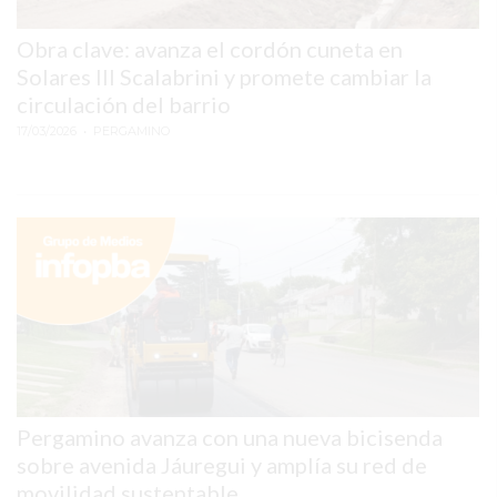
REPORTERO
Obra clave: avanza el cordón cuneta en
DIARIO
Solares III Scalabrini y promete cambiar la
DEPORTIVO
circulación del barrio
ROJAS
17/03/2026
• PERGAMINO
VIRTUAL
NOTICIAS
DE
ARRECIFES
ZÁRATE
Y
CAMPANA
NOTICIAS
DE
ZÁRATE
Pergamino avanza con una nueva bicisenda
NOTICIAS
sobre avenida Jáuregui y amplía su red de
DE
movilidad sustentable
CAMPANA