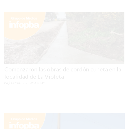
SERVICIOS
PRONÓSTICO
AVISOS FÚNEBRES
AYUDA
Comenzaron las obras de cordón cuneta en la
TÉRMINOS
localidad de La Violeta
Y
04/06/2026
CONDICIONES
• PERGAMINO
POLÍTICAS
DE
PRIVACIDAD
MAPA
DEL