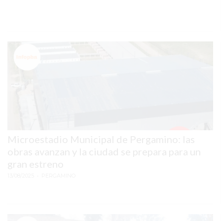
LO
QUE
NADIE
TE
DICE
SOBRE
VENDER
SOLO
CON
REDES
SOCIALES
Microestadio Municipal de Pergamino: las
obras avanzan y la ciudad se prepara para un
EN
gran estreno
2026
13/08/2025
• PERGAMINO
EL
CAMBIO
SILENCIOSO
QUE