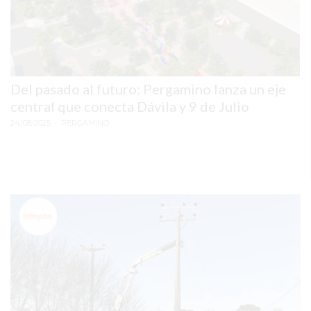
HACIENDO
LOS
COMERCIOS
QUE
Del pasado al futuro: Pergamino lanza un eje
MÁS
central que conecta Dávila y 9 de Julio
VENDEN
EN
24/08/2025
• PERGAMINO
ARGENTINA
EL
PROBLEMA
INVISIBLE
QUE
HACE
QUE
MUCHOS
NEGOCIOS
PIERDAN