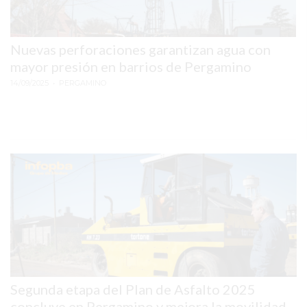
COMERCIOS
EN
ARGENTINA
Nuevas perforaciones garantizan agua con
SIGUEN
mayor presión en barrios de Pergamino
PERDIENDO
14/09/2025
• PERGAMINO
VENTAS
POR
ESTE
ERROR
SIMPLE
EL
CAMBIO
QUE
MUCHOS
NEGOCIOS
TODAVÍA
Segunda etapa del Plan de Asfalto 2025
NO
concluye en Pergamino y mejora la movilidad
HICIERON