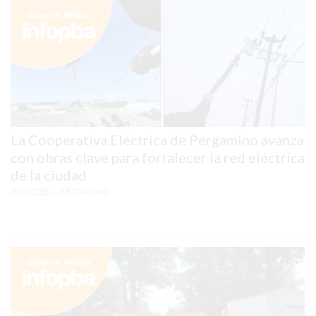
EL
MEJOR
GIMNASIO
DE
PERGAMINO
ENTRENAMIENTOS
SPORTCLUB
La Cooperativa Eléctrica de Pergamino avanza
VS.
con obras clave para fortalecer la red eléctrica
POWERBODY
de la ciudad
CLUB
20/01/2026
• PERGAMINO
EN
PERGAMINO
UNNOBA
DESCUENTOS
PRECIO
GIMNASIO
PERGAMINO