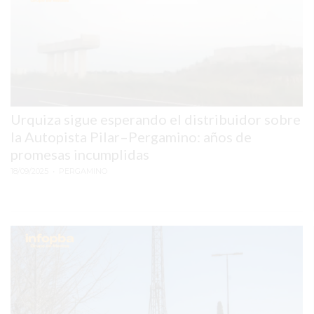
LUTOVA
HAMBURGUESAS
¡HACÉ
TU
PEDIDO
POR
Urquiza sigue esperando el distribuidor sobre
DELIVERY!
la Autopista Pilar–Pergamino: años de
BAJONEANDO
promesas incumplidas
BURGERS
18/09/2025
• PERGAMINO
¡PEDIR
POR
DELIVERY!
-
PERGAMINO
MILES
DE