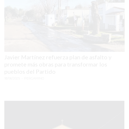
DESAPARECER
COMERCIOS
DE
LAS
BÚSQUEDAS
EN
ARGENTINA
Javier Martínez refuerza plan de asfalto y
CÓMO
promete más obras para transformar los
LA
pueblos del Partido
FALTA
18/06/2025
• PERGAMINO
DE
TIENDA
ONLINE
ESTÁ
DEJANDO
AFUERA
A