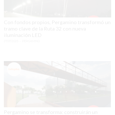
PERDIENDO
VENTAS
SIN
Con fondos propios, Pergamino transformó un
DARSE
tramo clave de la Ruta 32 con nueva
CUENTA
iluminación LED
SI
27/07/2025
• PERGAMINO
TU
NEGOCIO
SIGUE
ASÍ,
ESTÁS
DEJANDO
CLIENTES
TODOS
LOS
DÍAS
EN
Pergamino se transforma: construirán un