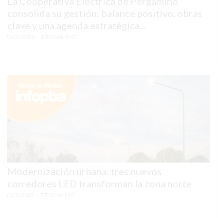
La Cooperativa Eléctrica de Pergamino
MEJOR
consolida su gestión: balance positivo, obras
GIMNASIO
clave y una agenda estratégica...
DE
04/01/2026
• PERGAMINO
PERGAMINO
OPINIONES
GIMNASIO
CERCA
DE
MI
¿CUÁL
ES
EL
GIMNASIO
Modernización urbana: tres nuevos
MÁS
corredores LED transforman la zona norte
MODERNO
05/12/2025
• PERGAMINO
DE
PERGAMINO?