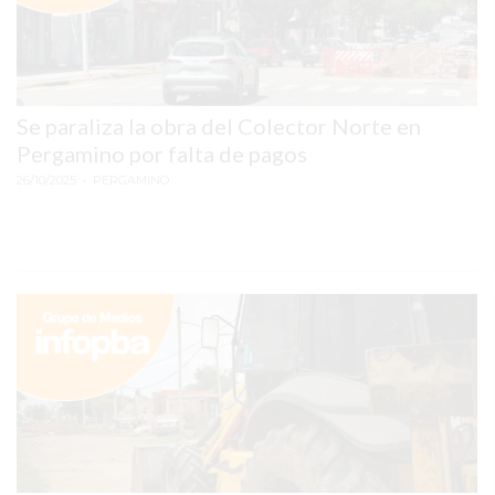
VEZ
MÁS
COMERCIOS
VENDEN
POR
Se paraliza la obra del Colector Norte en
WHATSAPP
Pergamino por falta de pagos
SIN
26/10/2025
• PERGAMINO
PAGAR
COMISIONES
POR
PEDIDO
MÜNNA
GELATERIA
A
DOMICILIO
-
PEDIR
ONLINE