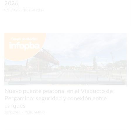
CHANGUITO.COM.AR
2026
DEMOCRATIZA
07/11/2025
• PERGAMINO
EL
COMERCIO
POR
WHATSAPP
CATÁLOGO
DE
WHATSAPP
ONLINE
EN
PERGAMINO:
Nuevo puente peatonal en el Viaducto de
LA
Pergamino: seguridad y conexión entre
ALTERNATIVA
parques
PARA
29/10/2025
• PERGAMINO
QUE
LOS