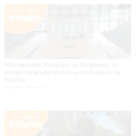
COMERCIOS
VENDAN
SIN
PAGAR
COMISIONES
CÓMO
CREAR
UNA
Microestadio Municipal de Pergamino: la
TIENDA
primera etapa del proyecto está a punto de
ONLINE
finalizar
EN
28/10/2025
• PERGAMINO
PERGAMINO
TIENDA
ONLINE
EN
ROSARIO:
CADA