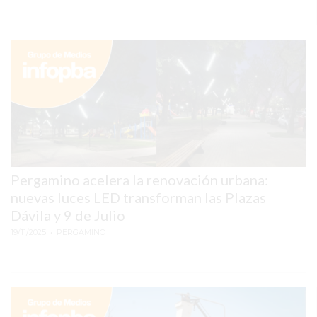
GIMNASIO
EN
PERGAMINO
CON
BUENOS
PROFESORES
GIMNASIO
PERGAMINO
SUPLEMENTOS
Pergamino acelera la renovación urbana:
DEPORTIVOS
nuevas luces LED transforman las Plazas
EN
Dávila y 9 de Julio
PERGAMINO
19/11/2025
• PERGAMINO
¿DÓNDE
COMPRAR
CREATINA
EN