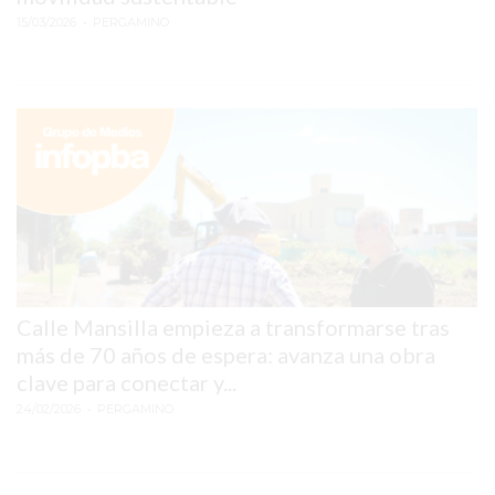
15/03/2026
• PERGAMINO
EXALTACIÓN
DE
LA
CRUZ
COLÓN
(BUENOS
AIRES)
RESULTADOS
DE
LOTERÍAS
Calle Mansilla empieza a transformarse tras
Y
más de 70 años de espera: avanza una obra
QUINIELAS
clave para conectar y...
DE
24/02/2026
• PERGAMINO
HOY
PERGAMINO
HOY