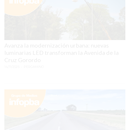
PERGAMINO?
¿DÓNDE
COMPRAR
PROTEÍNA
EN
PERGAMINO?
Avanza la modernización urbana: nuevas
POWERBODY
luminarias LED transforman la Avenida de la
NUTRITION:
Cruz Gorordo
LA
14/11/2025
• PERGAMINO
TIENDA
DE
SUPLEMENTOS
DEPORTIVOS
LÍDER
EN
PERGAMINO
CREAR