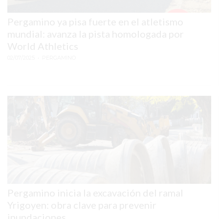
NEGOCIO
PUEDE
Pergamino ya pisa fuerte en el atletismo
ESTAR
mundial: avanza la pista homologada por
INVISIBLE
World Athletics
EN
02/07/2025
• PERGAMINO
BÚSQUEDAS
DE
IA
SI
SOLO
VENDÉS
POR
WHATSAPP
LA
RAZÓN
Pergamino inicia la excavación del ramal
POR
Yrigoyen: obra clave para prevenir
LA
inundaciones
QUE