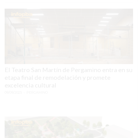
DETALLE
QUE
SEPARA
A
LOS
COMERCIOS
QUE
CRECEN
El Teatro San Martín de Pergamino entra en su
DE
etapa final de remodelación y promete
LOS
excelencia cultural
QUE
09/09/2025
• PERGAMINO
SE
QUEDAN
ATRÁS
LO
QUE
ESTÁN