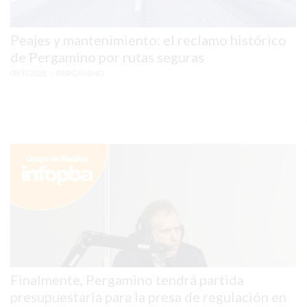
TIENDA
ONLINE
Peajes y mantenimiento: el reclamo histórico
GRATIS
de Pergamino por rutas seguras
BON
08/11/2025
• PERGAMINO
YOGURT
-
YOGURTERIA
EN
PERGAMINO
LA
ALTERNATIVA
A
TIENDA
NUBE
Y
SHOPIFY:
Finalmente, Pergamino tendrá partida
CÓMO
presupuestaria para la presa de regulación en