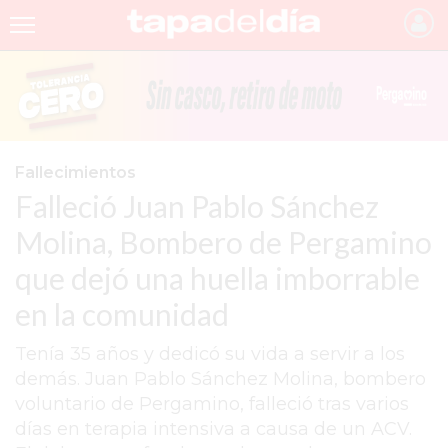
INICIO
NOTICIAS RECIENTES
GRUPO INFOPBA
Fallecimientos
Falleció Juan Pablo Sánchez
PERGAMINO
Molina, Bombero de Pergamino
PROVINCIA
que dejó una huella imborrable
PAIS
en la comunidad
SAN NICOLÁS
Tenía 35 años y dedicó su vida a servir a los
ULTIMAS NOTICIAS
demás. Juan Pablo Sánchez Molina, bombero
FARMACIAS
voluntario de Pergamino, falleció tras varios
días en terapia intensiva a causa de un ACV.
TEMAS DESTACADOS