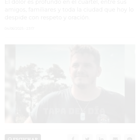
El dolor es profundo en el cuartel, entre sus
amigos, familiares y toda la ciudad que hoy lo
PERGAMINO
despide con respeto y oración.
MUNICIPALIDAD
04/06/2025 • 23:17
SUBE
TEATRO SAN MARTÍN
SEMANA MUNDIAL DE
LA LACTANCIA
CUD
SECRETARÍA DE SALUD
DE LA MUNICIPALIDAD DE
PERGAMINO
ESCUCHAR