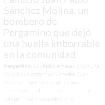
SITIO
Sánchez Molina, un
PUBLICITÁ
EN
bombero de
TAPA
DEL
Pergamino que dejó
DIA
DIARIO
una huella imborrable
NORTE
en la comunidad
HOY
GRUPO
DE
Pergamino.
La ciudad amaneció con una
MEDIOS
noticia que estremeció a todos. Juan
INFOPBA
Pablo Sánchez Molina, de 35 años,
NOTICIAS
DE
bombero voluntario reconocido por su
SALTO
compromiso incansable con la
DIARIO