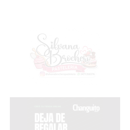
GIMNASIO
EN
PERGAMINO
CON
BUENOS
PROFESORES
GIMNASIO
PERGAMINO
SUPLEMENTOS
DEPORTIVOS
EN
PERGAMINO
¿DÓNDE
COMPRAR
CREATINA
EN