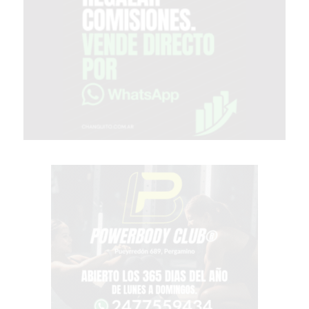
PERGAMINO?
¿DÓNDE
COMPRAR
PROTEÍNA
EN
PERGAMINO?
POWERBODY
NUTRITION:
LA
TIENDA
DE
SUPLEMENTOS
DEPORTIVOS
LÍDER
EN
PERGAMINO
CREAR