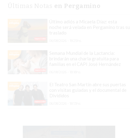
CHANGUITO.COM.AR
Últimas Notas
en Pergamino
DEMOCRATIZA
EL
Último adiós a Micaela Díaz: esta
COMERCIO
noche será velada en Pergamino tras su
traslado
POR
06/08/2026 - 18:25hs.
WHATSAPP
CATÁLOGO
Semana Mundial de la Lactancia:
DE
brindarán una charla gratuita para
familias en el CAPI José Hernández
WHATSAPP
06/08/2026 - 18:18hs.
ONLINE
EN
El Teatro San Martín abre sus puertas
con visitas guiadas y el documental de
PERGAMINO:
Divididos
LA
06/08/2026 - 18:13hs.
ALTERNATIVA
PARA
QUE
LOS