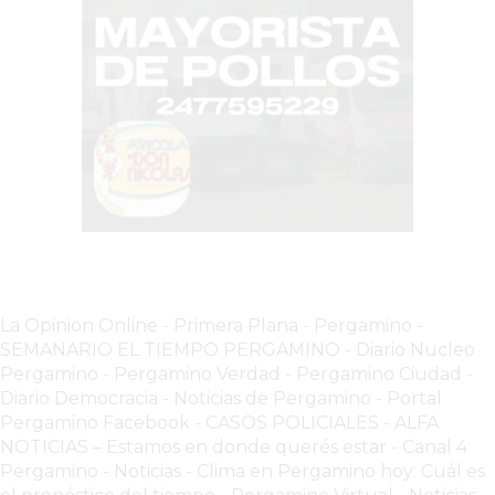
COMERCIOS
VENDAN
SIN
PAGAR
COMISIONES
CÓMO
CREAR
UNA
TIENDA
ONLINE
EN
PERGAMINO
La Opinion Online
-
Primera Plana
-
Pergamino -
SEMANARIO EL TIEMPO PERGAMINO
-
Diario Nucleo
TIENDA
Pergamino
-
Pergamino Verdad
-
Pergamino Ciuda
d
-
ONLINE
Diario Democracia - Noticias de Pergamino
-
Portal
EN
Pergamino Facebook
-
CASOS POLICIALES -
ALFA
ROSARIO:
NOTICIAS – Estamos en donde querés estar
-
Canal 4
CADA
Pergamino - Noticias
-
Clima en Pergamino hoy: Cuál es