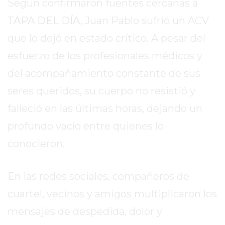
Según confirmaron fuentes cercanas a
EXALTACIÓN
TAPA DEL DÍA
, Juan Pablo sufrió un ACV
DE
que lo dejó en estado crítico. A pesar del
LA
CRUZ
esfuerzo de los profesionales médicos y
COLÓN
del acompañamiento constante de sus
(BUENOS
seres queridos, su cuerpo no resistió y
AIRES)
falleció en las últimas horas, dejando un
RESULTADOS
DE
profundo vacío entre quienes lo
LOTERÍAS
conocieron.
Y
QUINIELAS
DE
En las redes sociales, compañeros de
HOY
cuartel, vecinos y amigos multiplicaron los
PERGAMINO
mensajes de despedida, dolor y
HOY