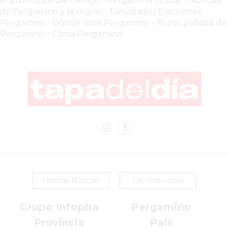
el pronóstico del tiempo
-
Pergamino Virtual - Noticias
VEZ
de Pergamino y la region
-
Resultados Elecciones
MÁS
Pergamino
-
Dónde Voto Pergamino
-
Municipalidad de
COMERCIOS
Pergamino
-
Clima Pergamino
VENDEN
POR
WHATSAPP
SIN
PAGAR
COMISIONES
POR
PEDIDO
MÜNNA
GELATERIA
A
Ultimas Noticias
Las más vistas
DOMICILIO
-
Grupo Infopba
Pergamino
PEDIR
Provincia
Pais
ONLINE