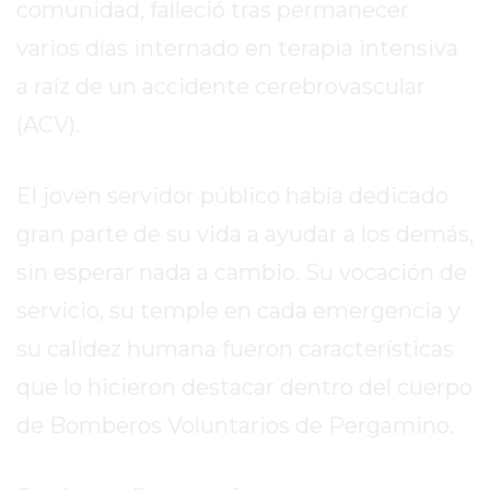
comunidad, falleció tras permanecer
REPORTERO
varios días internado en terapia intensiva
DIARIO
DEPORTIVO
a raíz de un accidente cerebrovascular
ROJAS
(ACV).
VIRTUAL
NOTICIAS
El joven servidor público había dedicado
DE
ARRECIFES
gran parte de su vida a ayudar a los demás,
ZÁRATE
sin esperar nada a cambio. Su vocación de
Y
servicio, su temple en cada emergencia y
CAMPANA
NOTICIAS
su calidez humana fueron características
DE
que lo hicieron destacar dentro del cuerpo
ZÁRATE
de Bomberos Voluntarios de Pergamino.
NOTICIAS
DE
CAMPANA