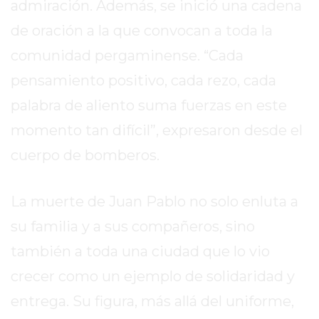
admiración. Además, se inició una cadena
EL
MEJOR
de oración a la que convocan a toda la
GIMNASIO
comunidad pergaminense. “Cada
DE
pensamiento positivo, cada rezo, cada
PERGAMINO
ENTRENAMIENTOS
palabra de aliento suma fuerzas en este
SPORTCLUB
momento tan difícil”, expresaron desde el
VS.
cuerpo de bomberos.
POWERBODY
CLUB
EN
La muerte de Juan Pablo no solo enluta a
PERGAMINO
su familia y a sus compañeros, sino
UNNOBA
también a toda una ciudad que lo vio
DESCUENTOS
crecer como un ejemplo de solidaridad y
PRECIO
GIMNASIO
entrega. Su figura, más allá del uniforme,
PERGAMINO