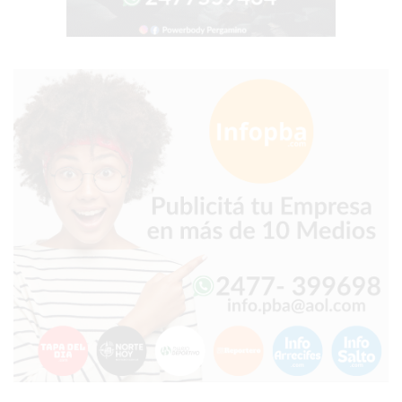
TIENDA
ONLINE
GRATIS
BON
YOGURT
-
YOGURTERIA
EN
PERGAMINO
LA
ALTERNATIVA
A
TIENDA
NUBE
Y
SHOPIFY:
CÓMO