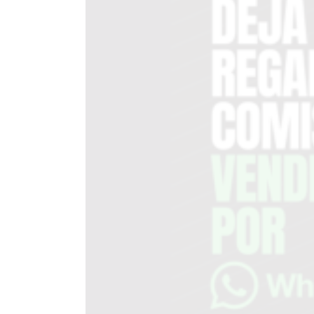
DEL
SITIO
PUBLICITÁ
EN
TAPA
DEL
DIA
DIARIO
NORTE
HOY
GRUPO
DE
MEDIOS
INFOPBA
NOTICIAS
DE
SALTO