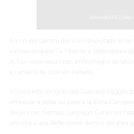
DIARIO
REPORTERO
DIARIO
DEPORTIVO
En un encuentro decisivo disputado este 
ROJAS
VIRTUAL
valioso empate 1 a 1 frente a Defensores de
NOTICIAS
A. Con este resultado, el Rojinegro se ubic
DE
a 1 ante 9 de Julio en Rafaela.
ARRECIFES
ZÁRATE
Y
El conjunto dirigido por Gustavo Raggio sa
CAMPANA
empezar a sellar su pase a la Zona Campe
NOTICIAS
del primer tiempo, Santiago Gutiérrez habi
DE
ZÁRATE
encima a dos defensores dentro del área y d
NOTICIAS