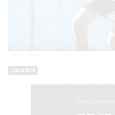
SERVICIOS
PRONÓSTICO
AVISOS FÚNEBRES
Foto Liliana Dusso
AYUDA
ESCUCHAR
TÉRMINOS
Y
CONDICIONES
POLÍTICAS
DE
PRIVACIDAD
MAPA