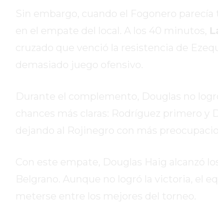
DE
Sin embargo, cuando el Fogonero parecía t
CAMPANA
en el empate del local. A los 40 minutos,
L
EXALTACIÓN
DE
cruzado que venció la resistencia de Ezequ
LA
demasiado juego ofensivo.
CRUZ
COLÓN
Durante el complemento, Douglas no logró i
(BUENOS
AIRES)
chances más claras: Rodríguez primero y De
RESULTADOS
dejando al Rojinegro con más preocupacio
DE
LOTERÍAS
Con este empate, Douglas Haig alcanzó lo
Y
QUINIELAS
Belgrano. Aunque no logró la victoria, el
DE
meterse entre los mejores del torneo.
HOY
PERGAMINO