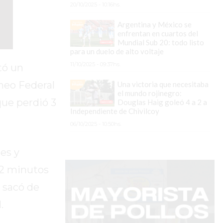
20/10/2025 - 10:16hs.
Argentina y México se
enfrentan en cuartos del
Mundial Sub 20: todo listo
para un duelo de alto voltaje
11/10/2025 - 09:37hs.
tó un
rneo Federal
Una victoria que necesitaba
el mundo rojinegro:
que perdió 3
Douglas Haig goleó 4 a 2 a
Independiente de Chivilcoy
06/10/2025 - 10:50hs.
es y
22 minutos
e sacó de
.