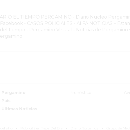
NARIO EL TIEMPO PERGAMINO
-
Diario Nucleo Pergami
o Facebook
-
CASOS POLICIALES -
ALFA NOTICIAS – Estam
 del tiempo
-
Pergamino Virtual - Noticias de Pergamino y
Pergamino
Pergamino
Pronóstico
Av
Pais
Ultimas Noticias
·
·
·
el sitio
Publicitá en Tapa Del Dia
Diario Norte Hoy
Grupo de Med