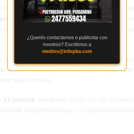
ener controlado el trámite, un tiro de esquin
autaro Principiano
capturó un rebote y sacó
iel Bacher. Así, Defensores igualó 1 a 1 sin ha
¿Querés contactarnos o publicitar con
nosotros? Escribinos a
medios@infopba.com
mponer su estilo y fue el local quien contó c
 Gaetani después estrellaron sus disparos en 
nes que certezas.
s
23 puntos
, quedando a solo uno del puntero
 equipo de Pergamino sigue con grandes posibi