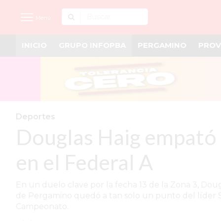
Menú
INICIO
GRUPO INFOPBA
PERGAMINO
PROV
INICIO
NOTICIAS RECIENTES
GRUPO INFOPBA
PERGAMINO
Deportes
Douglas Haig empató e
PROVINCIA
PAIS
en el Federal A
SAN NICOLÁS
En un duelo clave por la fecha 13 de la Zona 3, Doug
ULTIMAS NOTICIAS
de Pergamino quedó a tan solo un punto del líder Spo
Campeonato.
FARMACIAS