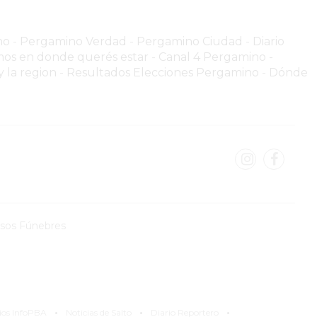
no
-
Pergamino Verdad
-
Pergamino Ciuda
d
-
Diario
os en donde querés estar
-
Canal 4 Pergamino -
 la region
-
Resultados Elecciones Pergamino
-
Dónde
isos Fúnebres
·
·
·
ios InfoPBA
Noticias de Salto
Diario Reportero