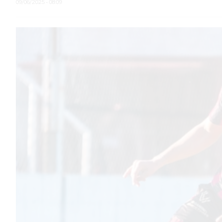
09/06/2025 • 08:09
TEMAS DESTACADOS
PERGAMINO
MUNICIPALIDAD
SUBE
TEATRO SAN MARTÍN
SEMANA MUNDIAL DE LA
LACTANCIA
CUD
SECRETARÍA DE SALUD DE
LA MUNICIPALIDAD DE
PERGAMINO