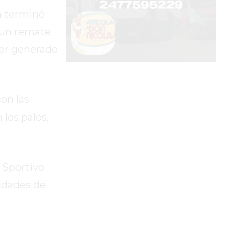
a terminó
 un remate
ber generado
on las
los palos,
 Sportivo
lidades de