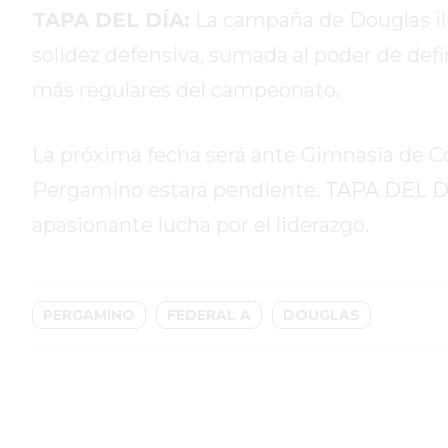
TAPA DEL DÍA:
La campaña de Douglas ilu
HOY
EL
solidez defensiva, sumada al poder de defi
MEJOR
más regulares del campeonato.
GIMNASIO
DE
La próxima fecha será ante Gimnasia de Con
PERGAMINO
ENTRENAMIENTOS
Pergamino estará pendiente.
TAPA DEL D
SPORTCLUB
apasionante lucha por el liderazgo.
VS.
POWERBODY
CLUB
EN
PERGAMINO
FEDERAL A
DOUGLAS
PERGAMINO
UNNOBA
DESCUENTOS
PRECIO