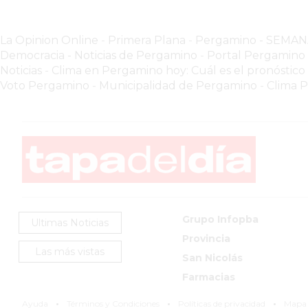
GIMNASIO
PERGAMINO
2026
La Opinion Online
-
Primera Plana
-
Pergamino - SEMA
Democracia - Noticias de Pergamino
-
Portal Pergamin
GIMNASIOS
Noticias
-
Clima en Pergamino hoy: Cuál es el pronóstico
ABIERTOS
Voto Pergamino
-
Municipalidad de Pergamino
-
Clima 
HOY
EN
PERGAMINO
GIMNASIO
EN
PERGAMINO
CON
Grupo Infopba
PLANES
Ultimas Noticias
PERSONALIZADOS
Provincia
Las más vistas
San Nicolás
DÓNDE
HACER
Farmacias
MUSCULACIÓN
·
·
·
Ayuda
Términos y Condiciones
Políticas de privacidad
Mapa d