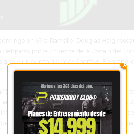
domingo en Villa Ramallo, Douglas Haig resca
 Belgrano, por la 13ª fecha de la Zona 3 del To
ó a solo un punto del líder Sportivo Belgrano, 
X
lió al campo con la intención de sumar de a tr
onato. Y tuvo un comienzo prometedor: a los 
litó con precisión a
Muriel Orlando
, quien s
efinió con jerarquía para poner el 1 a 0 parcial