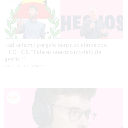
PERGAMINO?
¿DÓNDE
COMPRAR
PROTEÍNA
EN
PERGAMINO?
Radicalismo pergaminense se alinea con
POWERBODY
HECHOS: “Este es nuestro modelo de
NUTRITION:
gestión”
LA
31/07/2025
• PERGAMINO
TIENDA
DE
SUPLEMENTOS
DEPORTIVOS
LÍDER
EN
PERGAMINO
CREAR