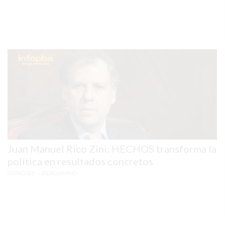
EXALTACIÓN
DE
LA
CRUZ
COLÓN
(BUENOS
AIRES)
RESULTADOS
DE
LOTERÍAS
Juan Manuel Rico Zini: HECHOS transforma la
Y
política en resultados concretos
QUINIELAS
01/09/2025
DE
• PERGAMINO
HOY
PERGAMINO
HOY