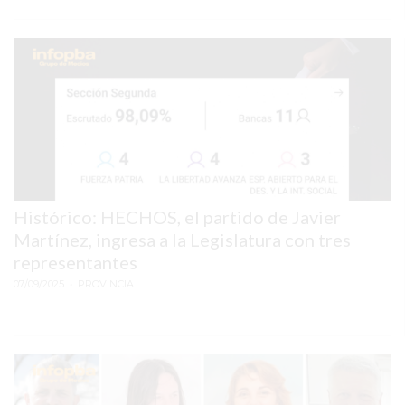
SERVICIOS
PRONÓSTICO
AVISOS FÚNEBRES
AYUDA
Histórico: HECHOS, el partido de Javier
TÉRMINOS
Martínez, ingresa a la Legislatura con tres
Y
representantes
CONDICIONES
07/09/2025
• PROVINCIA
POLÍTICAS
DE
PRIVACIDAD
MAPA
DEL