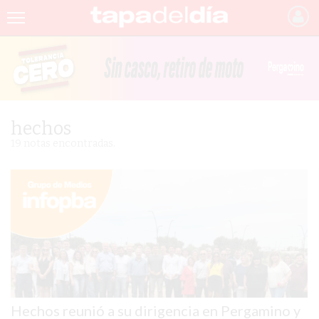
INICIO
NOTICIAS RECIENTES
GRUPO INFOPBA
hechos
PERGAMINO
19 notas encontradas.
PROVINCIA
PAIS
SAN NICOLÁS
ULTIMAS NOTICIAS
FARMACIAS
Hechos reunió a su dirigencia en Pergamino y
TEMAS DESTACADOS