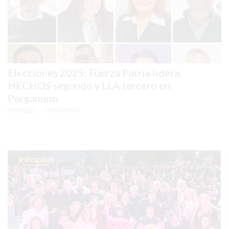
SITIO
PUBLICITÁ
EN
TAPA
DEL
DIA
Elecciones 2025: Fuerza Patria lidera,
HECHOS segundo y LLA tercero en
DIARIO
Pergamino
NORTE
07/09/2025
• PERGAMINO
HOY
GRUPO
DE
MEDIOS
INFOPBA
NOTICIAS
DE
SALTO
DIARIO