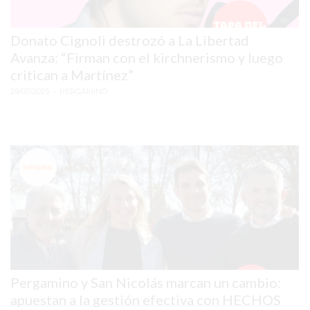
TIENDA
ONLINE
Donato Cignoli destrozó a La Libertad
GRATIS
Avanza: “Firman con el kirchnerismo y luego
BON
critican a Martínez”
YOGURT
29/07/2025
• PERGAMINO
-
YOGURTERIA
EN
PERGAMINO
LA
ALTERNATIVA
A
TIENDA
NUBE
Y
SHOPIFY:
Pergamino y San Nicolás marcan un cambio:
CÓMO
apuestan a la gestión efectiva con HECHOS