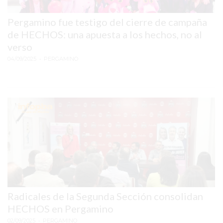
REPORTERO
Pergamino fue testigo del cierre de campaña
DIARIO
de HECHOS: una apuesta a los hechos, no al
DEPORTIVO
verso
ROJAS
04/09/2025
• PERGAMINO
VIRTUAL
NOTICIAS
DE
ARRECIFES
ZÁRATE
Y
CAMPANA
NOTICIAS
DE
ZÁRATE
Radicales de la Segunda Sección consolidan
NOTICIAS
HECHOS en Pergamino
DE
02/09/2025
• PERGAMINO
CAMPANA