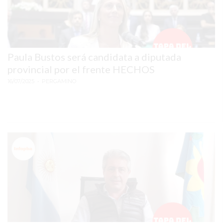
VEZ
MÁS
COMERCIOS
VENDEN
POR
Paula Bustos será candidata a diputada
WHATSAPP
provincial por el frente HECHOS
SIN
16/07/2025
• PERGAMINO
PAGAR
COMISIONES
POR
PEDIDO
MÜNNA
GELATERIA
A
DOMICILIO
-
PEDIR
ONLINE