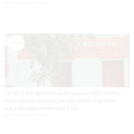
CHANGUITO.COM.AR
29/07/2025
• PERGAMINO
DEMOCRATIZA
EL
COMERCIO
POR
WHATSAPP
CATÁLOGO
DE
WHATSAPP
ONLINE
EN
PERGAMINO:
La UCR Pergamino se alinea con HECHOS y
LA
respalda la conducción de Javier Martínez
ALTERNATIVA
para las elecciones del 7 de...
PARA
29/07/2025
• PERGAMINO
QUE
LOS