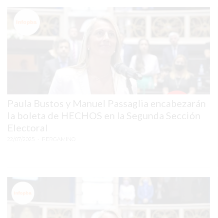
COMERCIOS
VENDAN
SIN
PAGAR
COMISIONES
CÓMO
CREAR
UNA
Paula Bustos y Manuel Passaglia encabezarán
TIENDA
la boleta de HECHOS en la Segunda Sección
ONLINE
Electoral
EN
22/07/2025
• PERGAMINO
PERGAMINO
TIENDA
ONLINE
EN
ROSARIO:
CADA