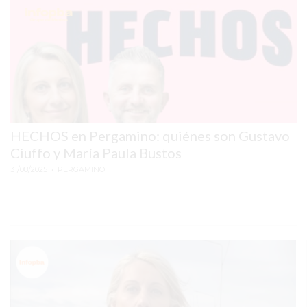
EL
MEJOR
GIMNASIO
DE
PERGAMINO
ENTRENAMIENTOS
SPORTCLUB
HECHOS en Pergamino: quiénes son Gustavo
VS.
Ciuffo y María Paula Bustos
POWERBODY
31/08/2025
CLUB
• PERGAMINO
EN
PERGAMINO
UNNOBA
DESCUENTOS
PRECIO
GIMNASIO
PERGAMINO