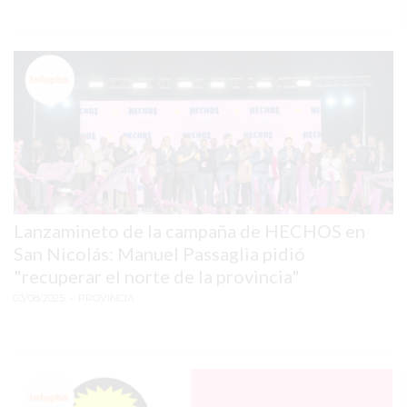
GIMNASIO
EN
PERGAMINO
CON
BUENOS
PROFESORES
GIMNASIO
PERGAMINO
SUPLEMENTOS
Lanzamineto de la campaña de HECHOS en
DEPORTIVOS
San Nicolás: Manuel Passaglia pidió
EN
"recuperar el norte de la provincia"
PERGAMINO
03/08/2025
• PROVINCIA
¿DÓNDE
COMPRAR
CREATINA
EN