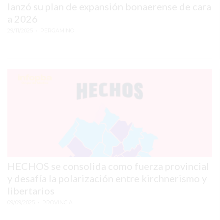
lanzó su plan de expansión bonaerense de cara
PERGAMINO
a 2026
29/11/2025
• PERGAMINO
MUNICIPALIDAD
SUBE
TEATRO SAN MARTÍN
SEMANA MUNDIAL DE
LA LACTANCIA
CUD
SECRETARÍA DE SALUD
HECHOS se consolida como fuerza provincial
DE LA MUNICIPALIDAD DE
y desafía la polarización entre kirchnerismo y
libertarios
PERGAMINO
09/09/2025
• PROVINCIA