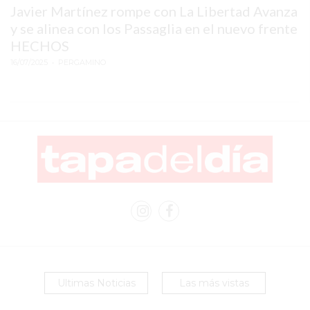
Javier Martínez rompe con La Libertad Avanza
EN
y se alinea con los Passaglia en el nuevo frente
PERGAMINO
HECHOS
YOGURT
16/07/2025
• PERGAMINO
HELADO
VIVERE
BENE
-
ENVIOS
A
DOMICILIO
PEDIR
YOGUR
HELADO
VIVERE
BENE
Ultimas Noticias
Las más vistas
PERGAMINO
A