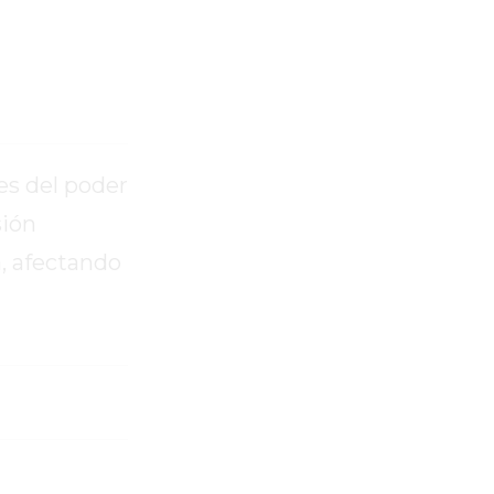
es del poder
sión
, afectando