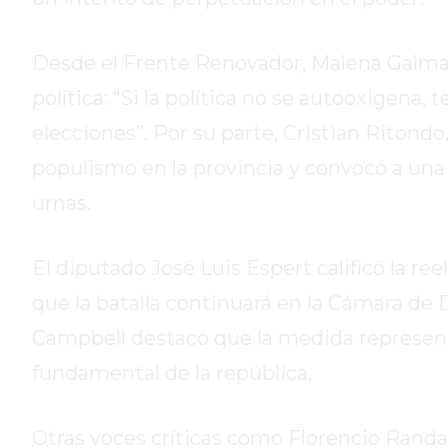
DE
CAMPANA
Desde el Frente Renovador, Malena Galmari
EXALTACIÓN
DE
política: “Si la política no se autooxigena,
LA
elecciones”. Por su parte, Cristian Ritondo
CRUZ
populismo en la provincia y convocó a una 
COLÓN
urnas.
(BUENOS
AIRES)
RESULTADOS
El diputado José Luis Espert calificó la r
DE
que la batalla continuará en la Cámara de 
LOTERÍAS
Y
Campbell destacó que la medida representa
QUINIELAS
fundamental de la república.
DE
HOY
Otras voces críticas como Florencio Randa
PERGAMINO