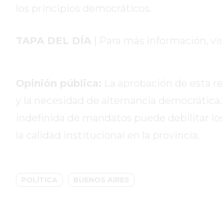
GIMNASIO
los principios democráticos.
PERGAMINO
2026
TAPA DEL DÍA
| Para más información, vi
GIMNASIOS
ABIERTOS
HOY
EN
Opinión pública:
La aprobación de esta re
PERGAMINO
y la necesidad de alternancia democrática.
GIMNASIO
indefinida de mandatos puede debilitar lo
EN
PERGAMINO
la calidad institucional en la provincia.
CON
PLANES
PERSONALIZADOS
POLÍTICA
BUENOS AIRES
DÓNDE
HACER
MUSCULACIÓN