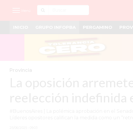
Menú
INICIO
GRUPO INFOPBA
PERGAMINO
PROV
INICIO
NOTICIAS RECIENTES
GRUPO INFOPBA
PERGAMINO
Provincia
La oposición arremete 
PROVINCIA
PAIS
reelección indefinida 
SAN NICOLÁS
#BuenosAires | La polémica aprobación en el Senado
ULTIMAS NOTICIAS
Líderes opositores califican la medida como un “retr
FARMACIAS
25/06/2025 • 09:03