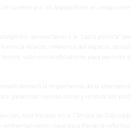
ión puesta por los legisladores en asegurarse
tegórico: denunciaron a la “casta política” po
rencia Arietto, referente del espacio, denun
Monzó, votó con el oficialismo para permitir la
annelli destacó la importancia de la alternanci
ra garantizar nuevas voces y renovación polít
anción, será tratado en la Cámara de Diputad
n enfrentamiento clave para frenar la reforma 