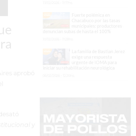
13/02/2026 - 11:17hs.
Fuerte polémica en
Chacabuco por las tasas
que
municipales: productores
denuncian subas de hasta el 100%
ura
10/02/2026 - 11:28hs.
La familia de Bastian Jerez
exige una respuesta
urgente de IOMA para
iniciar su rehabilitación neurológica
Aires aprobó
06/02/2026 - 12:20hs.
el
 desató
stitucional
y