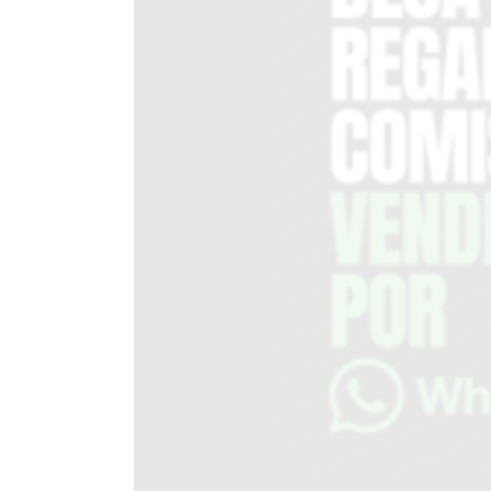
DEL
SITIO
PUBLICITÁ
EN
TAPA
DEL
DIA
DIARIO
NORTE
HOY
GRUPO
DE
MEDIOS
INFOPBA
NOTICIAS
DE
SALTO