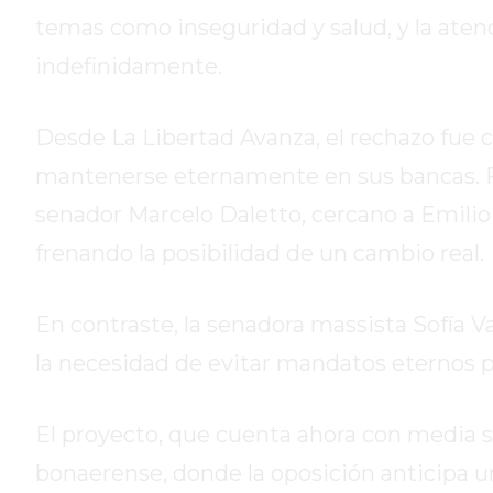
HOY
temas como inseguridad y salud, y la atenc
EL
indefinidamente.
MEJOR
GIMNASIO
Desde La Libertad Avanza, el rechazo fue ca
DE
PERGAMINO
mantenerse eternamente en sus bancas. Flo
ENTRENAMIENTOS
senador Marcelo Daletto, cercano a Emilio 
SPORTCLUB
frenando la posibilidad de un cambio real.
VS.
POWERBODY
CLUB
En contraste, la senadora massista Sofía V
EN
la necesidad de evitar mandatos eternos pa
PERGAMINO
UNNOBA
El proyecto, que cuenta ahora con media s
DESCUENTOS
PRECIO
bonaerense, donde la oposición anticipa u