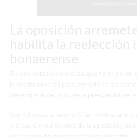
DIARIO
REPORTERO
La oposición arremete
DIARIO
DEPORTIVO
habilita la reelección 
ROJAS
VIRTUAL
bonaerense
NOTICIAS
DE
En una votación dividida que terminó en 
ARRECIFES
la media sanción para permitir la reelección
ZÁRATE
Y
desempate decisivo de la presidenta de la
CAMPANA
NOTICIAS
Con 22 votos a favor y 22 en contra, la ini
DE
ZÁRATE
críticas contundentes de la oposición, qu
NOTICIAS
un intento de perpetuación en el poder.