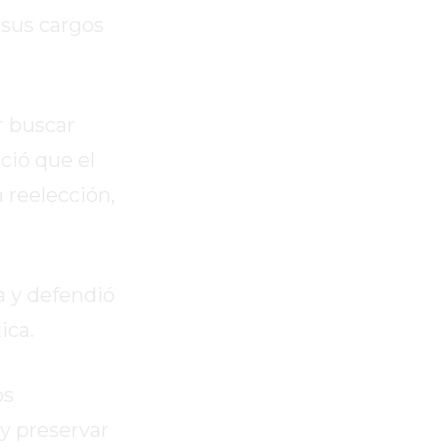
 sus cargos
r buscar
ció que el
 reelección,
a y defendió
ica.
os
y preservar