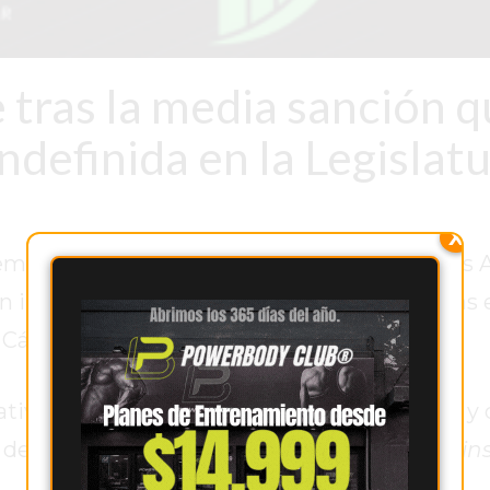
 tras la media sanción 
indefinida en la Legislat
X
empate, el Senado de la Provincia de Buenos 
 indefinida de legisladores provinciales, tras 
 Cámara Alta, Verónica Magario.
ciativa encendió una fuerte polémica política y
e definió la medida como un claro
retroceso in