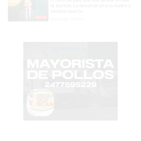
CHANGUITO.COM.AR
la Justicia: Lo devolvieron a su madre y
DEMOCRATIZA
terminó muerto
EL
16/04/2026 - 07:14hs.
COMERCIO
POR
WHATSAPP
CATÁLOGO
DE
WHATSAPP
ONLINE
EN
PERGAMINO:
LA
ALTERNATIVA
PARA
QUE
LOS