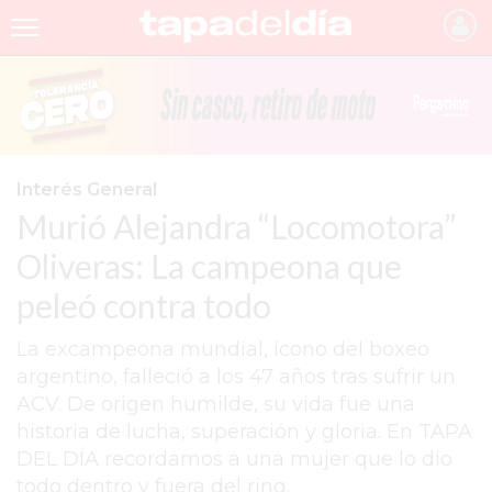
INICIO
NOTICIAS RECIENTES
GRUPO INFOPBA
Interés General
Murió Alejandra “Locomotora”
PERGAMINO
Oliveras: La campeona que
PROVINCIA
peleó contra todo
PAIS
La excampeona mundial, ícono del boxeo
SAN NICOLÁS
argentino, falleció a los 47 años tras sufrir un
ULTIMAS NOTICIAS
ACV. De origen humilde, su vida fue una
historia de lucha, superación y gloria. En TAPA
FARMACIAS
DEL DÍA recordamos a una mujer que lo dio
TEMAS DESTACADOS
todo dentro y fuera del ring.