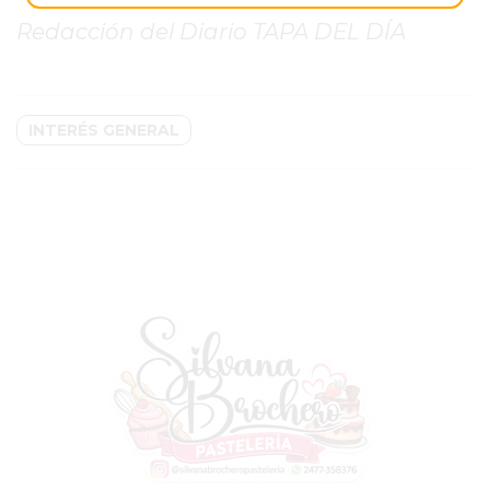
MEJOR
Redacción del Diario TAPA DEL DÍA
GIMNASIO
DE
PERGAMINO
INTERÉS GENERAL
OPINIONES
GIMNASIO
CERCA
DE
MI
¿CUÁL
ES
EL
GIMNASIO
MÁS
MODERNO
DE
PERGAMINO?