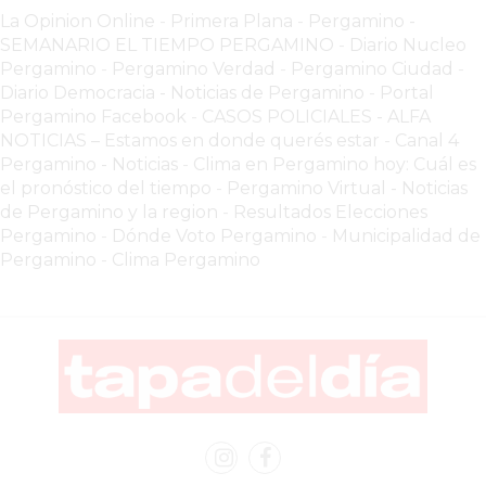
COMERCIOS
La Opinion Online
-
Primera Plana
-
Pergamino -
VENDAN
SEMANARIO EL TIEMPO PERGAMINO
-
Diario Nucleo
SIN
Pergamino
-
Pergamino Verdad
-
Pergamino Ciuda
d
-
PAGAR
Diario Democracia - Noticias de Pergamino
-
Portal
COMISIONES
Pergamino Facebook
-
CASOS POLICIALES -
ALFA
NOTICIAS – Estamos en donde querés estar
-
Canal 4
CÓMO
Pergamino - Noticias
-
Clima en Pergamino hoy: Cuál es
CREAR
el pronóstico del tiempo
-
Pergamino Virtual - Noticias
UNA
de Pergamino y la region
-
Resultados Elecciones
TIENDA
Pergamino
-
Dónde Voto Pergamino
-
Municipalidad de
ONLINE
Pergamino
-
Clima Pergamino
EN
PERGAMINO
TIENDA
ONLINE
EN
ROSARIO:
CADA