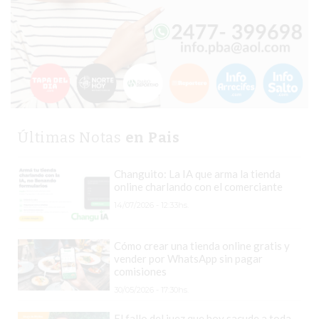
TIENDA
ONLINE
GRATIS
BON
YOGURT
-
YOGURTERIA
EN
Últimas Notas
en Pais
PERGAMINO
Changuito: La IA que arma la tienda
LA
online charlando con el comerciante
ALTERNATIVA
14/07/2026 - 12:33hs.
A
TIENDA
Cómo crear una tienda online gratis y
NUBE
vender por WhatsApp sin pagar
Y
comisiones
SHOPIFY:
30/05/2026 - 17:30hs.
CÓMO
El fallo del juez que hoy sacude a toda