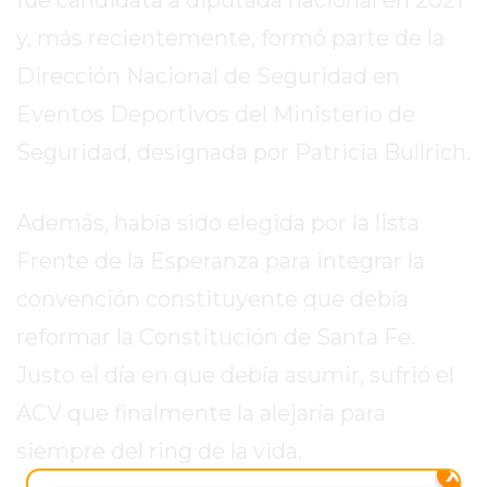
EL
y, más recientemente, formó parte de la
MEJOR
GIMNASIO
Dirección Nacional de Seguridad en
DE
Eventos Deportivos del Ministerio de
PERGAMINO
Seguridad, designada por Patricia Bullrich.
ENTRENAMIENTOS
SPORTCLUB
VS.
Además, había sido elegida por la lista
POWERBODY
Frente de la Esperanza para integrar la
CLUB
convención constituyente que debía
EN
PERGAMINO
reformar la Constitución de Santa Fe.
UNNOBA
Justo el día en que debía asumir, sufrió el
DESCUENTOS
ACV que finalmente la alejaría para
PRECIO
GIMNASIO
siempre del ring de la vida.
X
PERGAMINO