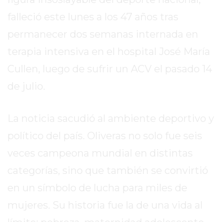
SITIO
falleció este lunes a los 47 años tras
PUBLICITÁ
EN
permanecer dos semanas internada en
TAPA
terapia intensiva en el hospital José María
DEL
Cullen, luego de sufrir un ACV el pasado 14
DIA
DIARIO
de julio.
NORTE
HOY
La noticia sacudió al ambiente deportivo y
GRUPO
político del país. Oliveras no solo fue seis
DE
MEDIOS
veces campeona mundial en distintas
INFOPBA
categorías, sino que también se convirtió
NOTICIAS
en un símbolo de lucha para miles de
DE
SALTO
mujeres. Su historia fue la de una vida al
DIARIO