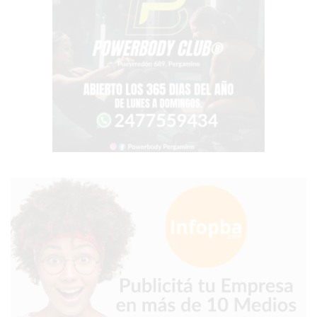
PERGAMINO?
¿DÓNDE
COMPRAR
PROTEÍNA
EN
PERGAMINO?
POWERBODY
NUTRITION:
LA
TIENDA
DE
SUPLEMENTOS
DEPORTIVOS
LÍDER
EN
PERGAMINO
CREAR