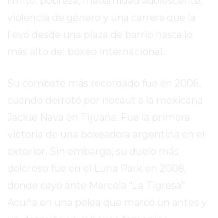
límite: pobreza, maternidad adolescente,
REPORTERO
violencia de género y una carrera que la
DIARIO
llevó desde una plaza de barrio hasta lo
DEPORTIVO
ROJAS
más alto del boxeo internacional.
VIRTUAL
NOTICIAS
Su combate más recordado fue en 2006,
DE
cuando derrotó por nocaut a la mexicana
ARRECIFES
ZÁRATE
Jackie Nava en Tijuana. Fue la primera
Y
victoria de una boxeadora argentina en el
CAMPANA
exterior. Sin embargo, su duelo más
NOTICIAS
DE
doloroso fue en el Luna Park en 2008,
ZÁRATE
donde cayó ante Marcela “La Tigresa”
NOTICIAS
Acuña en una pelea que marcó un antes y
DE
CAMPANA