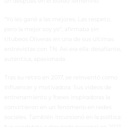
un después en el boxeo femenino.
EXALTACIÓN
DE
“Yo les gané a las mejores. Las respeto,
LA
pero la mejor soy yo”, afirmaba sin
CRUZ
titubeos Oliveras en una de sus últimas
COLÓN
(BUENOS
entrevistas con TN. Así era ella: desafiante,
AIRES)
auténtica, apasionada.
RESULTADOS
DE
LOTERÍAS
Tras su retiro en 2017, se reinventó como
Y
influencer y motivadora. Sus videos de
QUINIELAS
entrenamiento y frases inspiradoras la
DE
HOY
convirtieron en un fenómeno en redes
PERGAMINO
sociales. También incursionó en la política:
HOY
fue candidata a diputada nacional en 2021