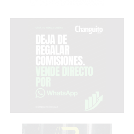
GIMNASIO
EN
PERGAMINO
CON
BUENOS
PROFESORES
GIMNASIO
PERGAMINO
SUPLEMENTOS
DEPORTIVOS
EN
PERGAMINO
¿DÓNDE
COMPRAR
CREATINA
EN