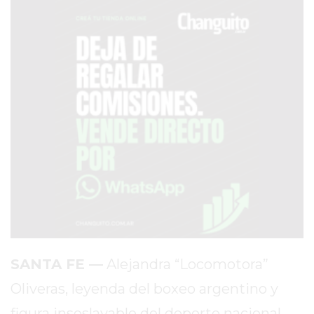
SERVICIOS
PRONÓSTICO
AVISOS FÚNEBRES
AYUDA
TÉRMINOS
Y
CONDICIONES
POLÍTICAS
DE
PRIVACIDAD
SANTA FE —
Alejandra “Locomotora”
MAPA
Oliveras, leyenda del boxeo argentino y
DEL
figura insoslayable del deporte nacional,