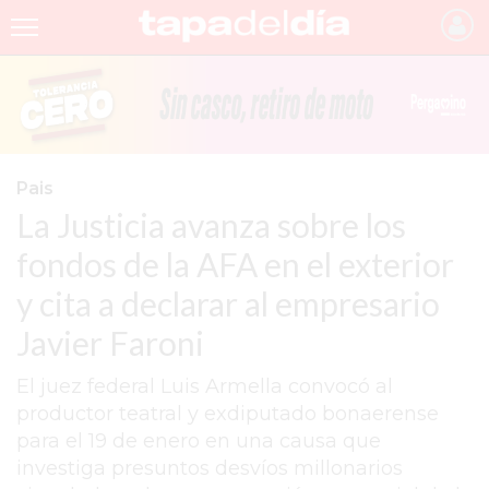
INICIO
NOTICIAS RECIENTES
GRUPO INFOPBA
Pais
La Justicia avanza sobre los
PERGAMINO
fondos de la AFA en el exterior
PROVINCIA
y cita a declarar al empresario
PAIS
Javier Faroni
SAN NICOLÁS
El juez federal Luis Armella convocó al
ULTIMAS NOTICIAS
productor teatral y exdiputado bonaerense
FARMACIAS
para el 19 de enero en una causa que
investiga presuntos desvíos millonarios
TEMAS DESTACADOS