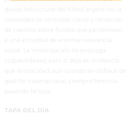
GIMNASIO
deuda estructural del fútbol argentino: la
EN
necesidad de controles claros y rendición
PERGAMINO
de cuentas sobre fondos que pertenecen
CON
BUENOS
a una actividad de enorme relevancia
PROFESORES
social. La investigación no prejuzga
GIMNASIO
culpabilidades, pero sí deja en evidencia
PERGAMINO
SUPLEMENTOS
que la opacidad, aun cuando se disfrace de
DEPORTIVOS
gestión internacional, siempre termina
EN
pasando factura.
PERGAMINO
¿DÓNDE
COMPRAR
TAPA DEL DÍA
CREATINA
EN