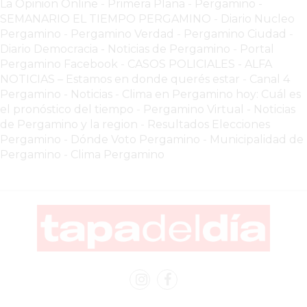
La Opinion Online
-
Primera Plana
-
Pergamino -
EN
SEMANARIO EL TIEMPO PERGAMINO
-
Diario Nucleo
Pergamino
-
Pergamino Verdad
-
Pergamino Ciuda
d
-
PERGAMINO
Diario Democracia - Noticias de Pergamino
-
Portal
YOGURT
Pergamino Facebook
-
CASOS POLICIALES -
ALFA
HELADO
NOTICIAS – Estamos en donde querés estar
-
Canal 4
VIVERE
Pergamino - Noticias
-
Clima en Pergamino hoy: Cuál es
BENE
el pronóstico del tiempo
-
Pergamino Virtual - Noticias
de Pergamino y la region
-
Resultados Elecciones
-
Pergamino
-
Dónde Voto Pergamino
-
Municipalidad de
ENVIOS
Pergamino
-
Clima Pergamino
A
DOMICILIO
PEDIR
YOGUR
HELADO
VIVERE
BENE
PERGAMINO
A