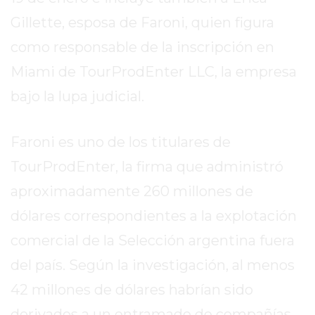
REPORTERO
Gillette, esposa de Faroni, quien figura
DIARIO
como responsable de la inscripción en
DEPORTIVO
ROJAS
Miami de TourProdEnter LLC, la empresa
VIRTUAL
bajo la lupa judicial.
NOTICIAS
DE
Faroni es uno de los titulares de
ARRECIFES
TourProdEnter, la firma que administró
ZÁRATE
Y
aproximadamente 260 millones de
CAMPANA
dólares correspondientes a la explotación
NOTICIAS
comercial de la Selección argentina fuera
DE
ZÁRATE
del país. Según la investigación, al menos
NOTICIAS
42 millones de dólares habrían sido
DE
derivados a un entramado de compañías
CAMPANA