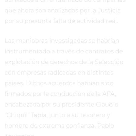
EXALTACIÓN
que ahora son analizadas por la Justicia
DE
por su presunta falta de actividad real.
LA
CRUZ
Las maniobras investigadas se habrían
COLÓN
(BUENOS
instrumentado a través de contratos de
AIRES)
explotación de derechos de la Selección
RESULTADOS
con empresas radicadas en distintos
DE
LOTERÍAS
países. Dichos acuerdos habrían sido
Y
firmados por la conducción de la AFA,
QUINIELAS
encabezada por su presidente Claudio
DE
HOY
“Chiqui” Tapia, junto a su tesorero y
PERGAMINO
hombre de extrema confianza, Pablo
HOY