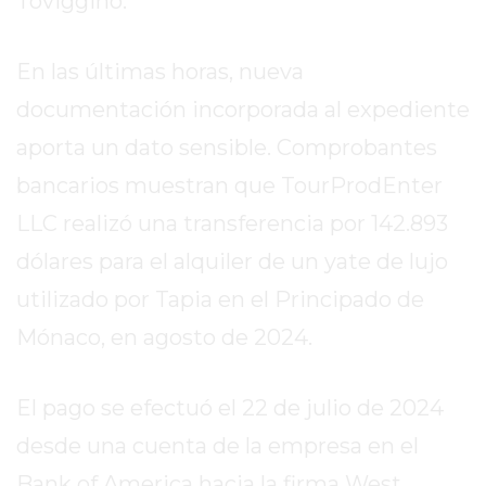
Toviggino.
EL
MEJOR
GIMNASIO
En las últimas horas, nueva
DE
documentación incorporada al expediente
PERGAMINO
aporta un dato sensible. Comprobantes
ENTRENAMIENTOS
bancarios muestran que TourProdEnter
SPORTCLUB
VS.
LLC realizó una transferencia por 142.893
POWERBODY
dólares para el alquiler de un yate de lujo
CLUB
utilizado por Tapia en el Principado de
EN
PERGAMINO
Mónaco, en agosto de 2024.
UNNOBA
DESCUENTOS
El pago se efectuó el 22 de julio de 2024
PRECIO
desde una cuenta de la empresa en el
GIMNASIO
PERGAMINO
Bank of America hacia la firma West