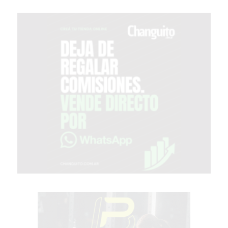
TIENDA
ONLINE
GRATIS
BON
YOGURT
-
YOGURTERIA
EN
PERGAMINO
LA
ALTERNATIVA
A
TIENDA
NUBE
Y
SHOPIFY:
CÓMO