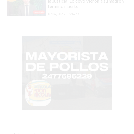
VEZ
la Justicia: Lo devolvieron a su madre y
terminó muerto
MÁS
16/04/2026 - 07:14hs.
COMERCIOS
VENDEN
POR
WHATSAPP
SIN
PAGAR
COMISIONES
POR
PEDIDO
MÜNNA
GELATERIA
A
DOMICILIO
-
PEDIR
ONLINE