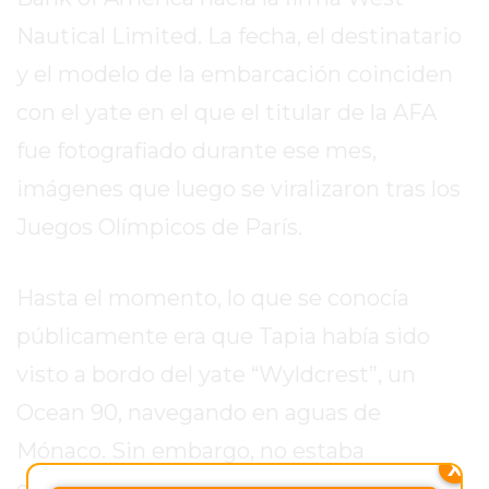
2026
Nautical Limited. La fecha, el destinatario
GIMNASIOS
y el modelo de la embarcación coinciden
ABIERTOS
HOY
con el yate en el que el titular de la AFA
EN
fue fotografiado durante ese mes,
PERGAMINO
imágenes que luego se viralizaron tras los
GIMNASIO
EN
Juegos Olímpicos de París.
PERGAMINO
CON
Hasta el momento, lo que se conocía
PLANES
públicamente era que Tapia había sido
PERSONALIZADOS
DÓNDE
visto a bordo del yate “Wyldcrest”, un
HACER
Ocean 90, navegando en aguas de
MUSCULACIÓN
Mónaco. Sin embargo, no estaba
EN
X
PERGAMINO
documentado quién había afrontado el