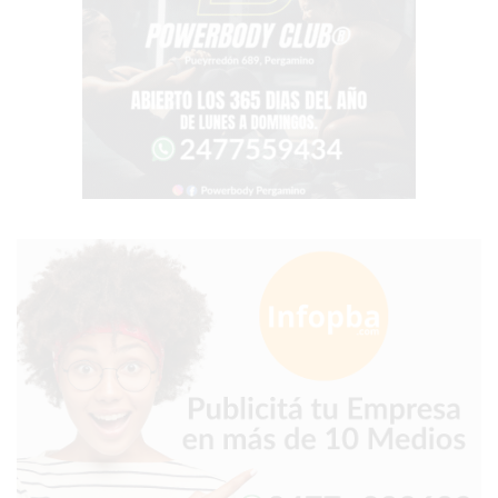
CHANGUITO.COM.AR
DEMOCRATIZA
EL
COMERCIO
POR
WHATSAPP
CATÁLOGO
DE
WHATSAPP
ONLINE
EN
PERGAMINO:
LA
ALTERNATIVA
PARA
QUE
LOS