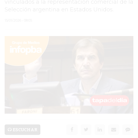
vinculados a la representación comercial de la
Selección argentina en Estados Unidos.
PERGAMINO
15/01/2026 • 08:05
MUNICIPALIDAD
SUBE
TEATRO SAN MARTÍN
SEMANA MUNDIAL DE
LA LACTANCIA
CUD
SECRETARÍA DE SALUD
DE LA MUNICIPALIDAD DE
PERGAMINO
ESCUCHAR