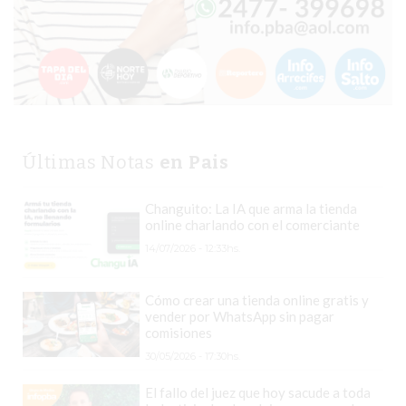
COMERCIOS
VENDAN
SIN
PAGAR
COMISIONES
CÓMO
CREAR
Últimas Notas
en Pais
UNA
TIENDA
Changuito: La IA que arma la tienda
ONLINE
online charlando con el comerciante
EN
14/07/2026 - 12:33hs.
PERGAMINO
TIENDA
Cómo crear una tienda online gratis y
ONLINE
vender por WhatsApp sin pagar
comisiones
EN
30/05/2026 - 17:30hs.
ROSARIO:
CADA
El fallo del juez que hoy sacude a toda