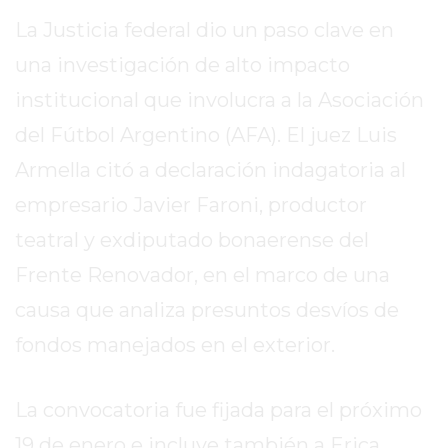
SITIO
La Justicia federal dio un paso clave en
PUBLICITÁ
EN
una investigación de alto impacto
TAPA
institucional que involucra a la Asociación
DEL
del Fútbol Argentino (AFA). El juez Luis
DIA
Armella citó a declaración indagatoria al
DIARIO
NORTE
empresario Javier Faroni, productor
HOY
teatral y exdiputado bonaerense del
GRUPO
Frente Renovador, en el marco de una
DE
MEDIOS
causa que analiza presuntos desvíos de
INFOPBA
fondos manejados en el exterior.
NOTICIAS
DE
La convocatoria fue fijada para el próximo
SALTO
DIARIO
19 de enero e incluye también a Erica