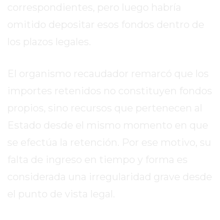
GIMNASIOS
correspondientes, pero luego habría
ABIERTOS
omitido depositar esos fondos dentro de
HOY
los plazos legales.
EN
PERGAMINO
GIMNASIO
El organismo recaudador remarcó que los
EN
importes retenidos no constituyen fondos
PERGAMINO
CON
propios, sino recursos que pertenecen al
PLANES
Estado desde el mismo momento en que
PERSONALIZADOS
se efectúa la retención. Por ese motivo, su
DÓNDE
falta de ingreso en tiempo y forma es
HACER
MUSCULACIÓN
considerada una irregularidad grave desde
EN
el punto de vista legal.
PERGAMINO
MEJOR