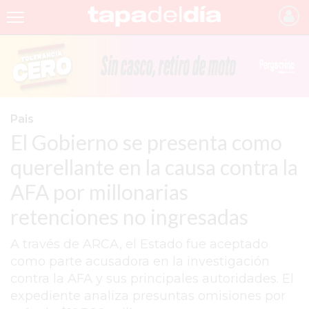
INICIO
NOTICIAS RECIENTES
GRUPO INFOPBA
Pais
El Gobierno se presenta como
PERGAMINO
querellante en la causa contra la
PROVINCIA
AFA por millonarias
PAIS
retenciones no ingresadas
SAN NICOLÁS
A través de ARCA, el Estado fue aceptado
ULTIMAS NOTICIAS
como parte acusadora en la investigación
FARMACIAS
contra la AFA y sus principales autoridades. El
expediente analiza presuntas omisiones por
TEMAS DESTACADOS