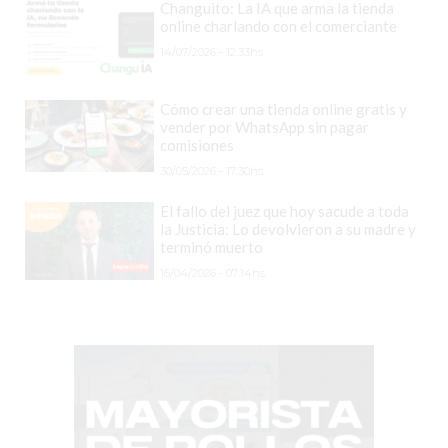
Changuito: La IA que arma la tienda
COMERCIOS
online charlando con el comerciante
VENDEN
14/07/2026 - 12:33hs.
POR
WHATSAPP
Cómo crear una tienda online gratis y
SIN
vender por WhatsApp sin pagar
PAGAR
comisiones
COMISIONES
30/05/2026 - 17:30hs.
POR
El fallo del juez que hoy sacude a toda
PEDIDO
la Justicia: Lo devolvieron a su madre y
terminó muerto
MÜNNA
16/04/2026 - 07:14hs.
GELATERIA
A
DOMICILIO
-
PEDIR
ONLINE
EN