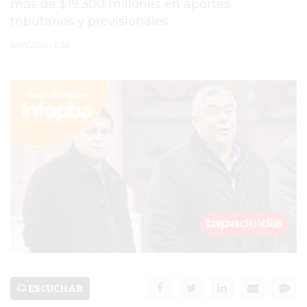
más de $19.300 millones en aportes
tributarios y previsionales.
PERGAMINO
19/01/2026 • 11:34
ARBOLADO PÚBLICO
PLAN DE FORESTACIÓN
2026
SUBE
CUD
PASE LIBRE
MULTIMODAL
POLICIALES
SERVICIOS
ESCUCHAR