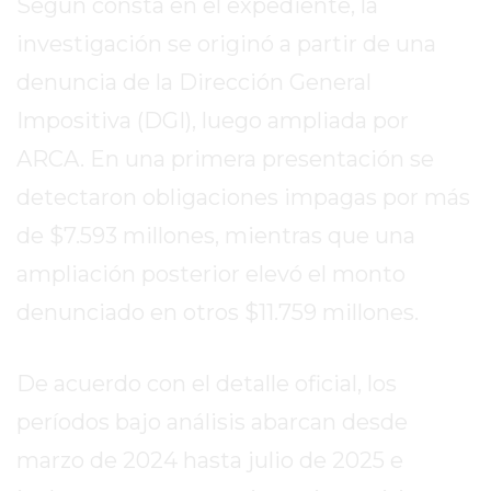
Según consta en el expediente, la
DE
investigación se originó a partir de una
LA
CRUZ
denuncia de la Dirección General
COLÓN
Impositiva (DGI), luego ampliada por
(BUENOS
ARCA. En una primera presentación se
AIRES)
detectaron obligaciones impagas por más
RESULTADOS
DE
de $7.593 millones, mientras que una
LOTERÍAS
ampliación posterior elevó el monto
Y
QUINIELAS
denunciado en otros $11.759 millones.
DE
HOY
De acuerdo con el detalle oficial, los
PERGAMINO
períodos bajo análisis abarcan desde
HOY
marzo de 2024 hasta julio de 2025 e
EL
MEJOR