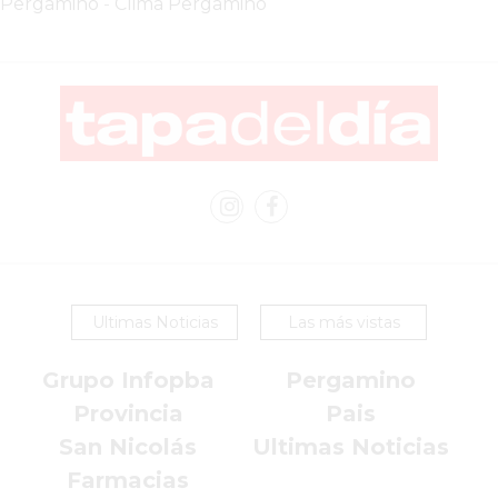
Pergamino
-
Clima Pergamino
YOGURT
HELADO
-
ENVIOS
A
DOMICILIO
EN
PERGAMINO
BON
YOGURT
-
Ultimas Noticias
Las más vistas
PERGAMINO
-
Grupo Infopba
Pergamino
ENVIOS
Provincia
Pais
A
San Nicolás
Ultimas Noticias
DOMICILIO
Farmacias
LUTOVA