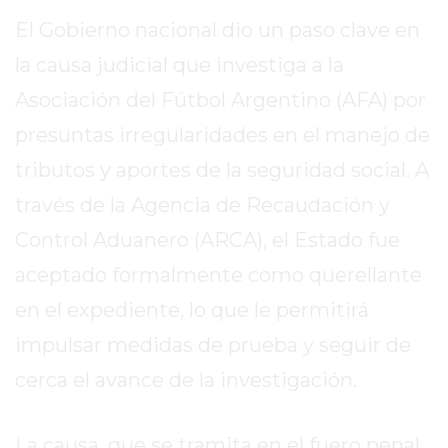
EN
El Gobierno nacional dio un paso clave en
TAPA
la causa judicial que investiga a la
DEL
Asociación del Fútbol Argentino (AFA) por
DIA
DIARIO
presuntas irregularidades en el manejo de
NORTE
tributos y aportes de la seguridad social. A
HOY
través de la Agencia de Recaudación y
GRUPO
DE
Control Aduanero (ARCA), el Estado fue
MEDIOS
aceptado formalmente como querellante
INFOPBA
en el expediente, lo que le permitirá
NOTICIAS
DE
impulsar medidas de prueba y seguir de
SALTO
cerca el avance de la investigación.
DIARIO
REPORTERO
La causa, que se tramita en el fuero penal