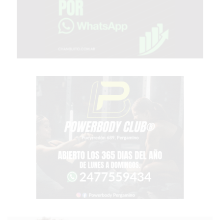
EL
COMERCIO
POR
WHATSAPP
CATÁLOGO
DE
WHATSAPP
ONLINE
EN
PERGAMINO:
LA
ALTERNATIVA
PARA
QUE
LOS
COMERCIOS
VENDAN