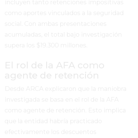
incluyen tanto retenciones impositivas
GIMNASIO
como aportes vinculados a la seguridad
DE
PERGAMINO
social. Con ambas presentaciones
ENTRENAMIENTOS
acumuladas, el total bajo investigación
SPORTCLUB
supera los $19.300 millones.
VS.
POWERBODY
El rol de la AFA como
CLUB
agente de retención
EN
PERGAMINO
Desde ARCA explicaron que la maniobra
UNNOBA
DESCUENTOS
investigada se basa en el rol de la AFA
PRECIO
como agente de retención. Esto implica
GIMNASIO
que la entidad habría practicado
PERGAMINO
2026
efectivamente los descuentos