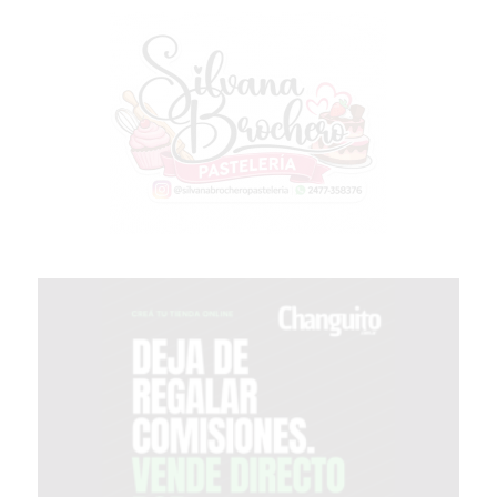
GRATIS
BON
YOGURT
-
YOGURTERIA
EN
PERGAMINO
LA
ALTERNATIVA
A
TIENDA
NUBE
Y
SHOPIFY:
CÓMO
CHANGUITO.COM.AR
DEMOCRATIZA