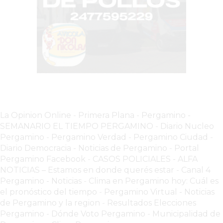
PERGAMINO
YOGURT
HELADO
VIVERE
BENE
-
ENVIOS
A
DOMICILIO
La Opinion Online
-
Primera Plana
-
Pergamino -
PEDIR
SEMANARIO EL TIEMPO PERGAMINO
-
Diario Nucleo
Pergamino
-
Pergamino Verdad
-
Pergamino Ciuda
d
-
YOGUR
Diario Democracia - Noticias de Pergamino
-
Portal
HELADO
Pergamino Facebook
-
CASOS POLICIALES -
ALFA
VIVERE
NOTICIAS – Estamos en donde querés estar
-
Canal 4
BENE
Pergamino - Noticias
-
Clima en Pergamino hoy: Cuál es
PERGAMINO
el pronóstico del tiempo
-
Pergamino Virtual - Noticias
A
de Pergamino y la region
-
Resultados Elecciones
Pergamino
-
Dónde Voto Pergamino
-
Municipalidad de
DOMICILIO!