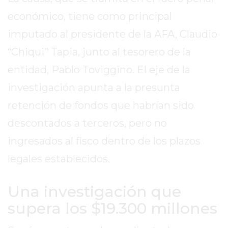
DIARIO
económico, tiene como principal
DEPORTIVO
ROJAS
imputado al presidente de la AFA, Claudio
VIRTUAL
“Chiqui” Tapia, junto al tesorero de la
NOTICIAS
entidad, Pablo Toviggino. El eje de la
DE
ARRECIFES
investigación apunta a la presunta
ZÁRATE
retención de fondos que habrían sido
Y
descontados a terceros, pero no
CAMPANA
ingresados al fisco dentro de los plazos
NOTICIAS
DE
legales establecidos.
ZÁRATE
NOTICIAS
Una investigación que
DE
supera los $19.300 millones
CAMPANA
EXALTACIÓN