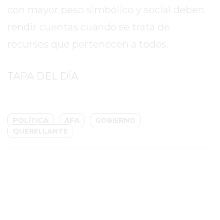
COMPRAR
con mayor peso simbólico y social deben
PROTEÍNA
rendir cuentas cuando se trata de
EN
recursos que pertenecen a todos.
PERGAMINO?
POWERBODY
NUTRITION:
TAPA DEL DÍA
LA
TIENDA
DE
POLÍTICA
AFA
GOBIERNO
SUPLEMENTOS
QUERELLANTE
DEPORTIVOS
LÍDER
EN
PERGAMINO
CREAR
TIENDA
ONLINE