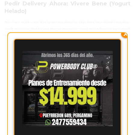
Pedir Delivery Ahora: Vivere Bene (Yogurt
PERGAMINO
Helado)
MUNICIPALIDAD
Pedir Yogur Helado Vivere Bene Pergamino a domicilio - Pedir ahora Yogur Helado Vivere Bene -
Donde pedir Yogur Helado Vivere Bene en Pergamino - Quiero pedir a domicilio Yogur Helado
X
SUBE
Vivere Bene Pergamino - Pedir ahora Yogur Helado Vivere Bene envio a domicilio
TEATRO SAN MARTÍN
SEMANA MUNDIAL DE
LA LACTANCIA
CUD
SECRETARÍA DE SALUD
DE LA MUNICIPALIDAD DE
PERGAMINO