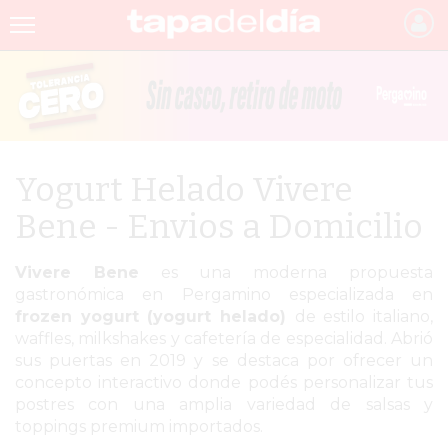
INICIO
NOTICIAS RECIENTES
GRUPO INFOPBA
Yogurt Helado Vivere
PERGAMINO
Bene - Envios a Domicilio
PROVINCIA
Vivere Bene
es una moderna propuesta
PAIS
gastronómica en Pergamino especializada en
frozen yogurt (yogurt helado)
de estilo italiano,
SAN NICOLÁS
waffles, milkshakes y cafetería de especialidad. Abrió
ULTIMAS NOTICIAS
sus puertas en 2019 y se destaca por ofrecer un
concepto interactivo donde podés personalizar tus
FARMACIAS
postres con una amplia variedad de salsas y
toppings premium importados.
TEMAS DESTACADOS