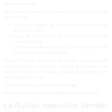
artesanalmente.
REPORTERO
DIARIO
Este sistema manual genera tres obstáculos clave
para el éxito:
DEPORTIVO
ROJAS
Consumo masivo de horas en tareas operativas
de escaso valor.
VIRTUAL
Fuga de clientes por la demora en responder
NOTICIAS
cada consulta.
DE
Dificultad para organizar la demanda y llevar
ARRECIFES
un control real de pedidos.
ZÁRATE
Contar con un entorno de ventas automatizado
Y
corrige esto: el comprador explora el catálogo a su
gusto y envía un pedido cerrado directamente al
CAMPANA
WhatsApp del local.
NOTICIAS
Crear tienda aquí:
Changuito.com.ar
DE
ZÁRATE
Ver ejemplo de tienda:
https://changuito.com.ar
NOTICIAS
La fluidez operativa: Vender
DE
CAMPANA