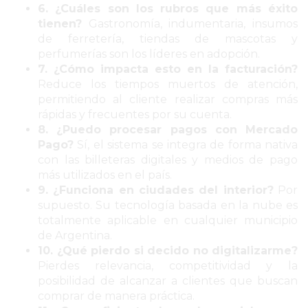
TIENDA
6. ¿Cuáles son los rubros que más éxito
ONLINE
tienen?
Gastronomía, indumentaria, insumos
GRATIS
de ferretería, tiendas de mascotas y
perfumerías son los líderes en adopción.
BON
7. ¿Cómo impacta esto en la facturación?
YOGURT
Reduce los tiempos muertos de atención,
-
permitiendo al cliente realizar compras más
YOGURTERIA
rápidas y frecuentes por su cuenta.
8. ¿Puedo procesar pagos con Mercado
EN
Pago?
Sí, el sistema se integra de forma nativa
PERGAMINO
con las billeteras digitales y medios de pago
LA
más utilizados en el país.
ALTERNATIVA
9. ¿Funciona en ciudades del interior?
Por
A
supuesto. Su tecnología basada en la nube es
totalmente aplicable en cualquier municipio
TIENDA
de Argentina.
NUBE
10. ¿Qué pierdo si decido no digitalizarme?
Y
Pierdes relevancia, competitividad y la
SHOPIFY:
posibilidad de alcanzar a clientes que buscan
CÓMO
comprar de manera práctica.