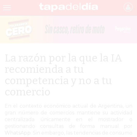
INICIO
NOTICIAS RECIENTES
GRUPO INFOPBA
La razón por la que la IA
PERGAMINO
recomienda a tu
PROVINCIA
competencia y no a tu
PAIS
comercio
SAN NICOLÁS
En el contexto económico actual de Argentina, un
ULTIMAS NOTICIAS
gran número de comercios mantiene su actividad
centralizada únicamente en el mostrador o
FARMACIAS
gestionando consultas de forma manual por
WhatsApp
. Sin embargo, las tendencias de consumo
TEMAS DESTACADOS