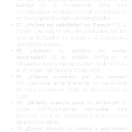
COMERCIOS
barrio?
Es la herramienta ideal para
VENDAN
profesionalizar el negocio local y equipararse
SIN
en herramientas a cadenas más grandes.
PAGAR
17. ¿Mejora mi visibilidad en Google?
Sí, al
COMISIONES
poseer una página web de productos, facilitas
que el buscador te muestre a potenciales
CÓMO
clientes de la zona.
CREAR
18. ¿Admite la gestión de varias
UNA
sucursales?
Sí, es posible configurar la
TIENDA
administración de múltiples puntos de venta si
ONLINE
el volumen del negocio lo requiere.
19. ¿Cobran comisión por las ventas?
EN
Changuito.com.ar se diferencia por su política
PERGAMINO
de cero comisiones: todo lo que vendes es
TIENDA
tuyo.
ONLINE
20. ¿Brinda soporte para el delivery?
Sí,
posee configuraciones avanzadas para
EN
gestionar áreas de cobertura y definir costos
ROSARIO:
de envío variables.
CADA
21. ¿Cómo vinculo la tienda a mis redes