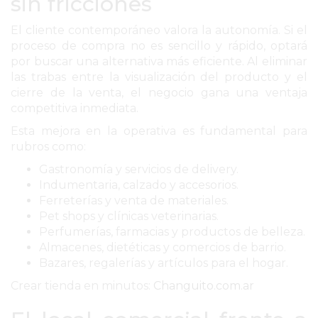
sin fricciones
EXALTACIÓN
El cliente contemporáneo valora la autonomía. Si el
DE
proceso de compra no es sencillo y rápido, optará
LA
por buscar una alternativa más eficiente. Al eliminar
CRUZ
las trabas entre la visualización del producto y el
cierre de la venta, el negocio gana una ventaja
COLÓN
competitiva inmediata.
(BUENOS
Esta mejora en la operativa es fundamental para
AIRES)
rubros como:
RESULTADOS
Gastronomía y servicios de delivery.
DE
Indumentaria, calzado y accesorios.
LOTERÍAS
Ferreterías y venta de materiales.
Y
Pet shops y clínicas veterinarias.
QUINIELAS
Perfumerías, farmacias y productos de belleza.
DE
Almacenes, dietéticas y comercios de barrio.
Bazares, regalerías y artículos para el hogar.
HOY
Crear tienda en minutos:
PERGAMINO
Changuito.com.ar
HOY