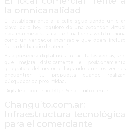
El local comercial frente a
EL
la omnicanalidad
MEJOR
GIMNASIO
El establecimiento a la calle sigue siendo un pilar
DE
clave, pero hoy requiere de una extensión virtual
PERGAMINO
para maximizar su alcance. Una tienda web funciona
como un vendedor incansable que opera incluso
ENTRENAMIENTOS
fuera del horario de atención.
SPORTCLUB
Esta presencia digital no solo facilita las ventas, sino
VS.
que mejora drásticamente el posicionamiento
POWERBODY
geográfico del negocio, logrando que los vecinos
CLUB
encuentren tu propuesta cuando realizan
EN
búsquedas de proximidad.
PERGAMINO
Digitalizar comercio:
https://changuito.com.ar
UNNOBA
Changuito.com.ar:
DESCUENTOS
Infraestructura tecnológica
PRECIO
GIMNASIO
para el comerciante
PERGAMINO