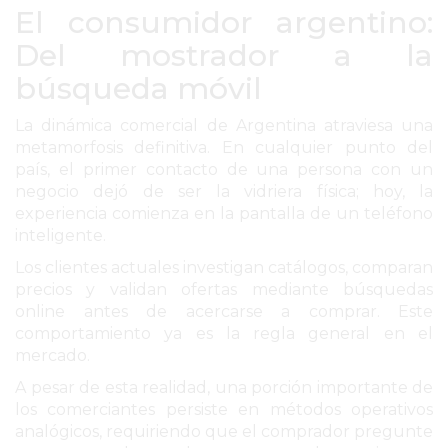
SERVICIOS
El consumidor argentino:
PRONÓSTICO
Del mostrador a la
búsqueda móvil
AVISOS FÚNEBRES
La dinámica comercial de Argentina atraviesa una
metamorfosis definitiva. En cualquier punto del
país, el primer contacto de una persona con un
negocio dejó de ser la vidriera física; hoy, la
AYUDA
experiencia comienza en la pantalla de un teléfono
inteligente.
TÉRMINOS
Y
Los clientes actuales investigan catálogos, comparan
precios y validan ofertas mediante búsquedas
CONDICIONES
online antes de acercarse a comprar. Este
POLÍTICAS
comportamiento ya es la regla general en el
DE
mercado.
PRIVACIDAD
A pesar de esta realidad, una porción importante de
MAPA
los comerciantes persiste en métodos operativos
DEL
analógicos, requiriendo que el comprador pregunte