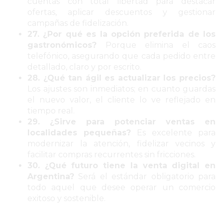
cuentas con total libertad para destacar
EN
ofertas, aplicar descuentos y gestionar
campañas de fidelización.
PERGAMINO
27. ¿Por qué es la opción preferida de los
YOGURT
gastronómicos?
Porque elimina el caos
HELADO
telefónico, asegurando que cada pedido entre
VIVERE
detallado, claro y por escrito.
28. ¿Qué tan ágil es actualizar los precios?
BENE
Los ajustes son inmediatos; en cuanto guardas
-
el nuevo valor, el cliente lo ve reflejado en
ENVIOS
tiempo real.
A
29. ¿Sirve para potenciar ventas en
DOMICILIO
localidades pequeñas?
Es excelente para
modernizar la atención, fidelizar vecinos y
PEDIR
facilitar compras recurrentes sin fricciones.
YOGUR
30. ¿Qué futuro tiene la venta digital en
HELADO
Argentina?
Será el estándar obligatorio para
VIVERE
todo aquel que desee operar un comercio
BENE
exitoso y sostenible.
PERGAMINO
A