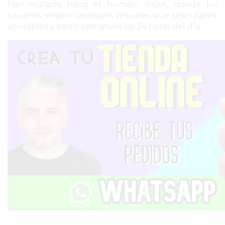
han mutado hacia el formato móvil, donde los
usuarios exigen catálogos virtuales que sean ágiles,
PERGAMINO
accesibles y estén operativos las 24 horas del día.
MUNICIPALIDAD
SUBE
TEATRO SAN MARTÍN
SEMANA MUNDIAL DE
LA LACTANCIA
CUD
SECRETARÍA DE SALUD
DE LA MUNICIPALIDAD DE
PERGAMINO