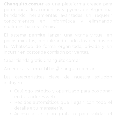
Changuito.com.ar
2026
es una plataforma creada para
potenciar a los comercios y pymes de Argentina,
GIMNASIOS
brindando herramientas avanzadas sin requerir
ABIERTOS
conocimientos en informática y eliminando
HOY
cualquier barrera técnica.
EN
El sistema permite lanzar una vitrina virtual en
PERGAMINO
pocos minutos, centralizando todos los pedidos en
GIMNASIO
tu WhatsApp de forma organizada, privada y sin
incurrir en costos de comisión por ventas.
EN
PERGAMINO
Crear tienda gratis:
Changuito.com.ar
CON
Acceder al sistema:
https://changuito.com.ar
PLANES
Las características clave de nuestra solución
PERSONALIZADOS
incluyen:
DÓNDE
Catálogo estético y optimizado para posicionar
HACER
en buscadores web.
MUSCULACIÓN
Pedidos automáticos que llegan con todo el
EN
detalle a tu mensajería.
Acceso a un plan gratuito para validar el
PERGAMINO