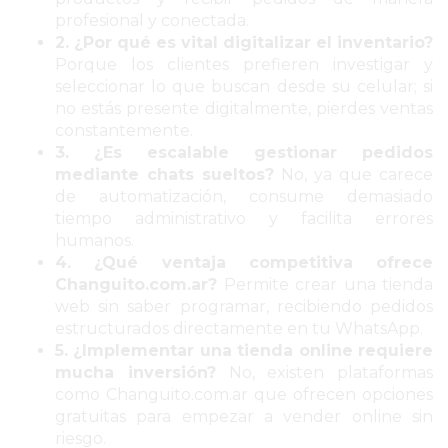
PERGAMINO?
profesional y conectada.
¿DÓNDE
2. ¿Por qué es vital digitalizar el inventario?
COMPRAR
Porque los clientes prefieren investigar y
PROTEÍNA
seleccionar lo que buscan desde su celular; si
EN
no estás presente digitalmente, pierdes ventas
constantemente.
PERGAMINO?
3. ¿Es escalable gestionar pedidos
POWERBODY
mediante chats sueltos?
No, ya que carece
NUTRITION:
de automatización, consume demasiado
LA
tiempo administrativo y facilita errores
humanos.
TIENDA
4. ¿Qué ventaja competitiva ofrece
DE
Changuito.com.ar?
Permite crear una tienda
SUPLEMENTOS
web sin saber programar, recibiendo pedidos
DEPORTIVOS
estructurados directamente en tu WhatsApp.
LÍDER
5. ¿Implementar una tienda online requiere
EN
mucha inversión?
No, existen plataformas
como Changuito.com.ar que ofrecen opciones
PERGAMINO
gratuitas para empezar a vender online sin
CREAR
riesgo.