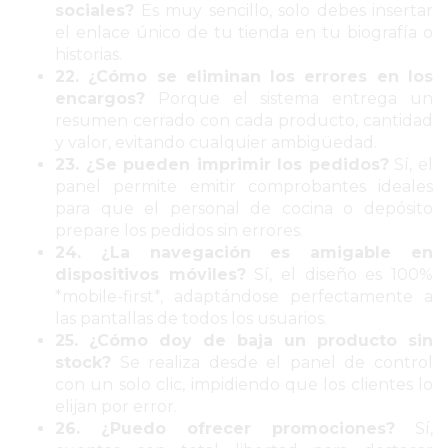
VEZ
sociales?
Es muy sencillo, solo debes insertar
MÁS
el enlace único de tu tienda en tu biografía o
COMERCIOS
historias.
22. ¿Cómo se eliminan los errores en los
VENDEN
encargos?
Porque el sistema entrega un
POR
resumen cerrado con cada producto, cantidad
WHATSAPP
y valor, evitando cualquier ambigüedad.
SIN
23. ¿Se pueden imprimir los pedidos?
Sí, el
PAGAR
panel permite emitir comprobantes ideales
para que el personal de cocina o depósito
COMISIONES
prepare los pedidos sin errores.
POR
24. ¿La navegación es amigable en
PEDIDO
dispositivos móviles?
Sí, el diseño es 100%
MÜNNA
*mobile-first*, adaptándose perfectamente a
GELATERIA
las pantallas de todos los usuarios.
25. ¿Cómo doy de baja un producto sin
A
stock?
Se realiza desde el panel de control
DOMICILIO
con un solo clic, impidiendo que los clientes lo
-
elijan por error.
PEDIR
26. ¿Puedo ofrecer promociones?
Sí,
ONLINE