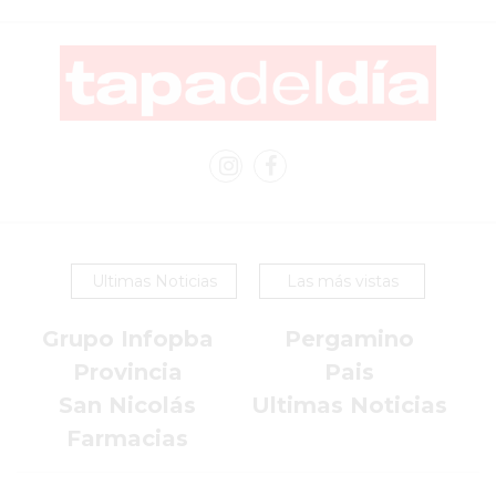
DOMICILIO!
YOGURT
HELADO
-
ENVIOS
A
DOMICILIO
EN
PERGAMINO
Ultimas Noticias
Las más vistas
BON
YOGURT
Grupo Infopba
Pergamino
-
Provincia
Pais
PERGAMINO
San Nicolás
Ultimas Noticias
-
Farmacias
ENVIOS
A
DOMICILIO