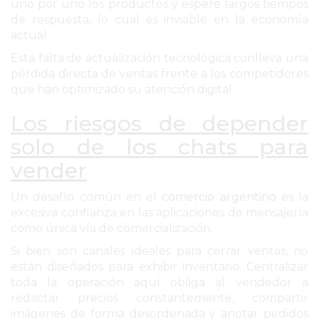
uno por uno los productos y espere largos tiempos
SITIO
de respuesta, lo cual es inviable en la economía
PUBLICITÁ
actual.
EN
Esta falta de actualización tecnológica conlleva una
TAPA
pérdida directa de ventas frente a los competidores
DEL
que han optimizado su atención digital.
DIA
Los riesgos de depender
DIARIO
NORTE
solo de los chats para
HOY
vender
GRUPO
DE
Un desafío común en el
comercio argentino
es la
excesiva confianza en las aplicaciones de mensajería
MEDIOS
como única vía de comercialización.
INFOPBA
Si bien son canales ideales para cerrar ventas, no
NOTICIAS
están diseñados para exhibir inventario. Centralizar
DE
toda la operación aquí obliga al vendedor a
SALTO
redactar precios constantemente, compartir
DIARIO
imágenes de forma desordenada y anotar pedidos