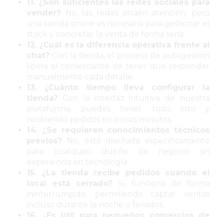
CHANGUITO.COM.AR
11. ¿Son suficientes las redes sociales para
vender?
No, las redes atraen atención, pero
DEMOCRATIZA
una tienda online es necesaria para gestionar el
EL
stock y concretar la venta de forma seria.
COMERCIO
12. ¿Cuál es la diferencia operativa frente al
POR
chat?
Con la tienda, el proceso de autogestión
WHATSAPP
libera al comerciante de tener que responder
manualmente cada detalle.
CATÁLOGO
13. ¿Cuánto tiempo lleva configurar la
DE
tienda?
Con la interfaz intuitiva de nuestra
WHATSAPP
plataforma, puedes tener todo listo y
ONLINE
recibiendo pedidos en pocos minutos.
EN
14. ¿Se requieren conocimientos técnicos
previos?
No, está diseñada específicamente
PERGAMINO:
para cualquier dueño de negocio sin
LA
experiencia en tecnología.
ALTERNATIVA
15. ¿La tienda recibe pedidos cuando el
PARA
local está cerrado?
Sí, funciona de forma
QUE
ininterrumpida, permitiendo captar ventas
incluso durante la noche o feriados.
LOS
16. ¿Es útil para pequeños comercios de