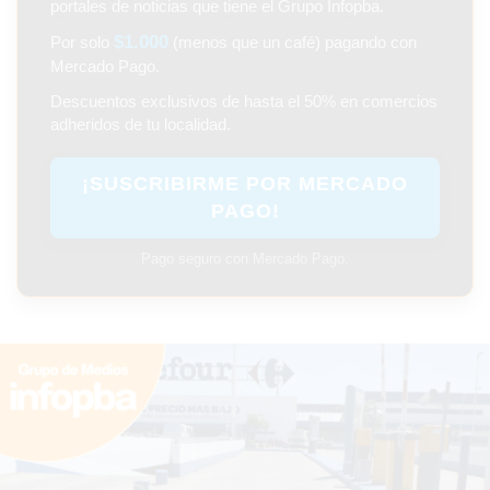
portales de noticias que tiene el Grupo Infopba.
PERGAMINO
$1.000
Por solo
(menos que un café) pagando con
Mercado Pago.
MUNICIPALIDAD
Descuentos exclusivos de hasta el 50% en comercios
SUBE
adheridos de tu localidad.
TEATRO SAN MARTÍN
¡SUSCRIBIRME POR MERCADO
SEMANA MUNDIAL DE
PAGO!
LA LACTANCIA
Pago seguro con Mercado Pago.
CUD
SECRETARÍA DE SALUD
DE LA MUNICIPALIDAD DE
PERGAMINO