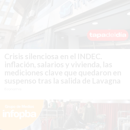
TIENDA
ONLINE
GRATIS
BON
YOGURT
-
YOGURTERIA
Crisis silenciosa en el INDEC.
EN
inflación, salarios y vivienda, las
PERGAMINO
mediciones clave que quedaron en
LA
ALTERNATIVA
suspenso tras la salida de Lavagna
A
Economía
TIENDA
NUBE
Y
SHOPIFY:
CÓMO