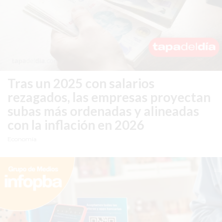
MEJOR
GIMNASIO
DE
PERGAMINO
OPINIONES
GIMNASIO
Tras un 2025 con salarios
CERCA
rezagados, las empresas proyectan
DE
subas más ordenadas y alineadas
MI
con la inflación en 2026
¿CUÁL
Economía
ES
EL
GIMNASIO
MÁS
MODERNO
DE
PERGAMINO?