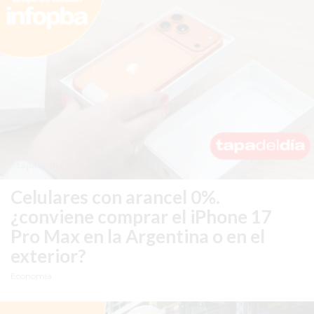
COMERCIOS
EN
ARGENTINA
SIGUEN
PERDIENDO
VENTAS
POR
ESTE
ERROR
SIMPLE
EL
Celulares con arancel 0%.
CAMBIO
¿conviene comprar el iPhone 17
QUE
Pro Max en la Argentina o en el
MUCHOS
exterior?
NEGOCIOS
TODAVÍA
Economía
NO
HICIERON