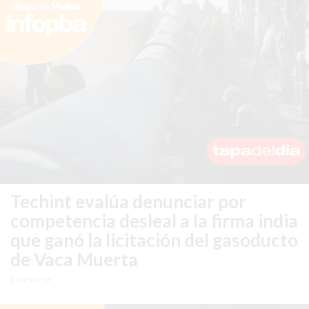
DOMICILIO!
YOGURT
HELADO
-
ENVIOS
A
DOMICILIO
EN
PERGAMINO
BON
Techint evalúa denunciar por
YOGURT
competencia desleal a la firma india
-
que ganó la licitación del gasoducto
PERGAMINO
-
de Vaca Muerta
ENVIOS
Economía
A
DOMICILIO