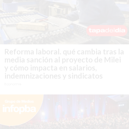
EL
MEJOR
GIMNASIO
DE
PERGAMINO
ENTRENAMIENTOS
SPORTCLUB
Reforma laboral.
qué cambia tras la
VS.
media sanción al proyecto de Milei
POWERBODY
y cómo impacta en salarios,
CLUB
indemnizaciones y sindicatos
EN
Economía
PERGAMINO
UNNOBA
DESCUENTOS
PRECIO
GIMNASIO
PERGAMINO