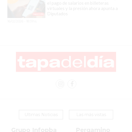
el pago de salarios en billeteras
ESTÁ
virtuales y la presión ahora apunta a
DEJANDO
Diputados
ATRÁS
16/02/2026 - 18:31hs.
A
MUCHOS
NEGOCIOS
TRADICIONALES
LA
VERDAD
INCÓMODA:
MILES
DE
COMERCIOS
EN
ARGENTINA
Ultimas Noticias
Las más vistas
YA
ESTÁN
Grupo Infopba
Pergamino