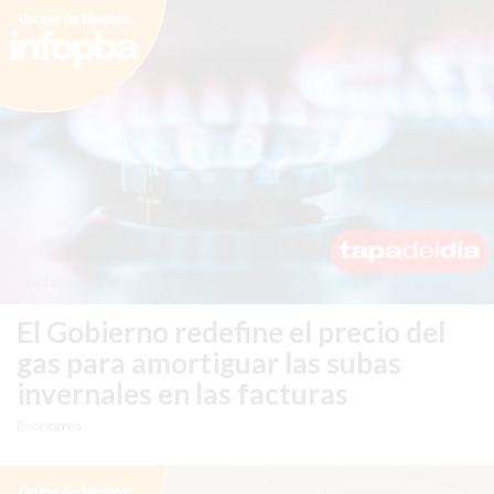
LUTOVA
HAMBURGUESAS
¡HACÉ
TU
PEDIDO
POR
DELIVERY!
BAJONEANDO
BURGERS
¡PEDIR
POR
El Gobierno redefine el precio del
DELIVERY!
gas para amortiguar las subas
-
invernales en las facturas
PERGAMINO
Economía
MILES
DE