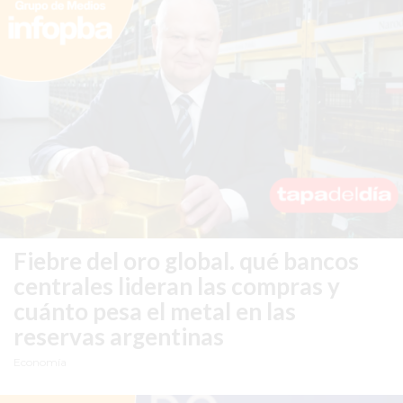
Y
YA
LES
CUESTA
CLIENTES
POR
QUÉ
VENDER
SOLO
POR
Fiebre del oro global.
qué bancos
WHATSAPP
centrales lideran las compras y
PUEDE
cuánto pesa el metal en las
ESTAR
FRENANDO
reservas argentinas
TU
Economía
NEGOCIO
EL