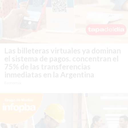
GIMNASIO
EN
PERGAMINO
CON
BUENOS
PROFESORES
Las billeteras virtuales ya dominan
GIMNASIO
el sistema de pagos.
concentran el
PERGAMINO
75% de las transferencias
SUPLEMENTOS
inmediatas en la Argentina
DEPORTIVOS
EN
Economía
PERGAMINO
¿DÓNDE
COMPRAR
CREATINA
EN