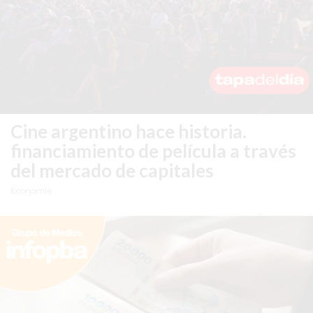
2026
GIMNASIOS
ABIERTOS
HOY
EN
PERGAMINO
GIMNASIO
Cine argentino hace historia.
EN
financiamiento de película a través
PERGAMINO
del mercado de capitales
CON
Economía
PLANES
PERSONALIZADOS
DÓNDE
HACER
MUSCULACIÓN
EN
PERGAMINO