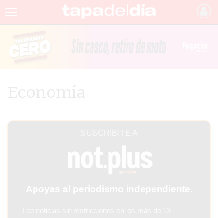
INICIO
NOTICIAS RECIENTES
GRUPO INFOPBA
Economía
PERGAMINO
PROVINCIA
SUSCRIBITE A
PAIS
SAN NICOLÁS
ULTIMAS NOTICIAS
Apoyas al periodismo independiente.
FARMACIAS
Lee noticias sin restricciones en los más de 13
TEMAS DESTACADOS