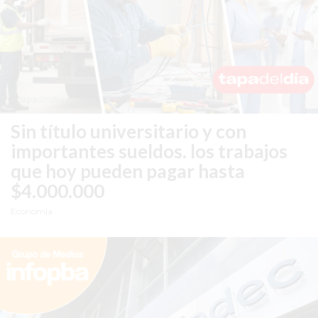
PERGAMINO?
¿DÓNDE
COMPRAR
PROTEÍNA
EN
PERGAMINO?
POWERBODY
Sin título universitario y con
NUTRITION:
importantes sueldos.
los trabajos
LA
que hoy pueden pagar hasta
TIENDA
$4.000.000
DE
SUPLEMENTOS
Economía
DEPORTIVOS
LÍDER
EN
PERGAMINO
CREAR