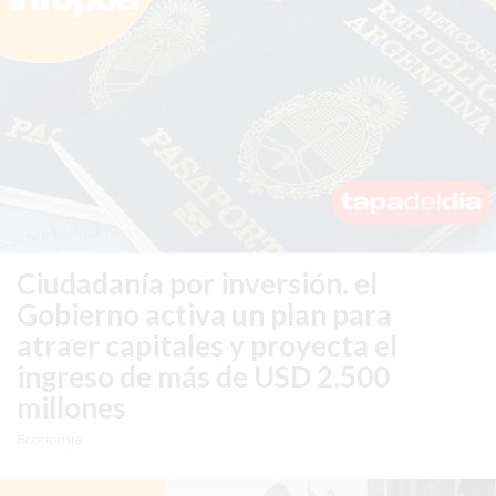
EN
PERGAMINO
YOGURT
HELADO
VIVERE
BENE
-
ENVIOS
A
Ciudadanía por inversión.
el
DOMICILIO
Gobierno activa un plan para
PEDIR
atraer capitales y proyecta el
YOGUR
ingreso de más de USD 2.500
HELADO
millones
VIVERE
BENE
Economía
PERGAMINO
A