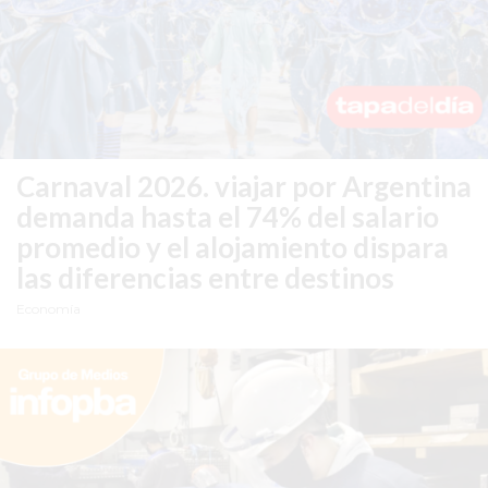
EXALTACIÓN
DE
LA
CRUZ
COLÓN
(BUENOS
Carnaval 2026.
viajar por Argentina
AIRES)
demanda hasta el 74% del salario
RESULTADOS
promedio y el alojamiento dispara
DE
las diferencias entre destinos
LOTERÍAS
Economía
Y
QUINIELAS
DE
HOY
PERGAMINO
HOY