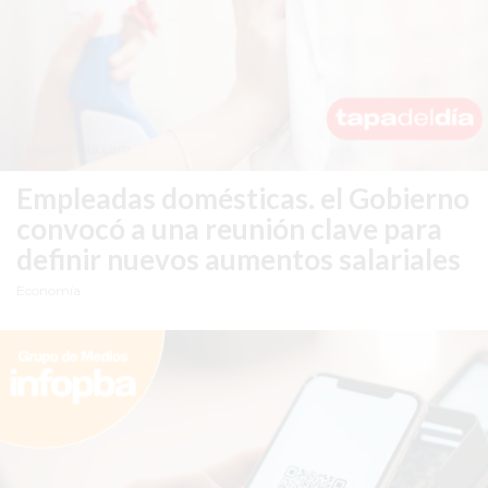
SITIO
PUBLICITÁ
EN
TAPA
DEL
DIA
DIARIO
Empleadas domésticas.
el Gobierno
NORTE
convocó a una reunión clave para
HOY
definir nuevos aumentos salariales
GRUPO
Economía
DE
MEDIOS
INFOPBA
NOTICIAS
DE
SALTO
DIARIO