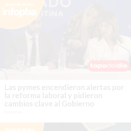
DETALLE
QUE
SEPARA
A
LOS
COMERCIOS
QUE
CRECEN
DE
LOS
QUE
Las pymes encendieron alertas por
SE
la reforma laboral y pidieron
QUEDAN
cambios clave al Gobierno
ATRÁS
Economía
LO
QUE
ESTÁN