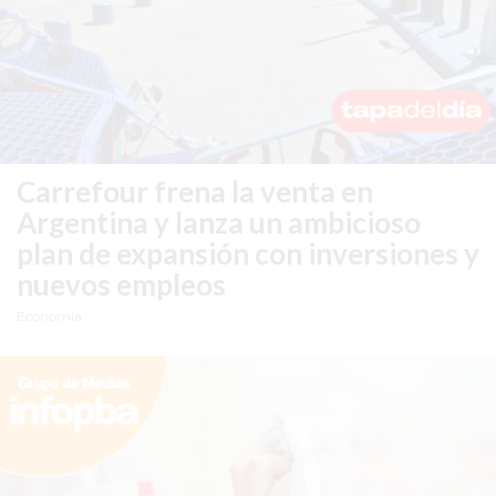
SERVICIOS
PRONÓSTICO
AVISOS FÚNEBRES
Carrefour frena la venta en
Argentina y lanza un ambicioso
AYUDA
plan de expansión con inversiones y
TÉRMINOS
nuevos empleos
Y
Economía
CONDICIONES
POLÍTICAS
DE
PRIVACIDAD
MAPA
DEL