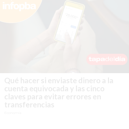
HACIENDO
LOS
COMERCIOS
QUE
MÁS
VENDEN
EN
ARGENTINA
EL
PROBLEMA
Qué hacer si enviaste dinero a la
INVISIBLE
cuenta equivocada y las cinco
QUE
claves para evitar errores en
HACE
transferencias
QUE
MUCHOS
Economía
NEGOCIOS
PIERDAN