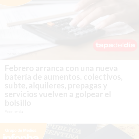
VEZ
MÁS
COMERCIOS
VENDEN
POR
WHATSAPP
SIN
PAGAR
COMISIONES
Febrero arranca con una nueva
POR
batería de aumentos.
colectivos,
PEDIDO
subte, alquileres, prepagas y
MÜNNA
servicios vuelven a golpear el
GELATERIA
bolsillo
A
Economía
DOMICILIO
-
PEDIR
ONLINE