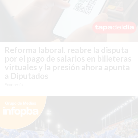
REPORTERO
DIARIO
DEPORTIVO
ROJAS
VIRTUAL
NOTICIAS
Reforma laboral.
reabre la disputa
DE
por el pago de salarios en billeteras
ARRECIFES
virtuales y la presión ahora apunta
ZÁRATE
a Diputados
Y
Economía
CAMPANA
NOTICIAS
DE
ZÁRATE
NOTICIAS
DE
CAMPANA