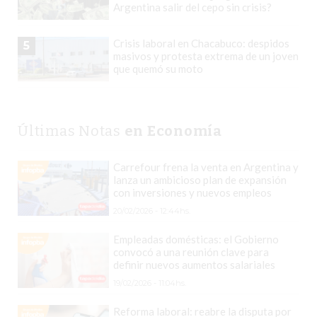
Argentina salir del cepo sin crisis?
LO
QUE
Crisis laboral en Chacabuco: despidos
5
NADIE
masivos y protesta extrema de un joven
TE
que quemó su moto
DICE
SOBRE
VENDER
Últimas Notas
en Economía
SOLO
CON
Carrefour frena la venta en Argentina y
REDES
lanza un ambicioso plan de expansión
con inversiones y nuevos empleos
SOCIALES
20/02/2026 - 12:44hs.
EN
2026
Empleadas domésticas: el Gobierno
convocó a una reunión clave para
EL
definir nuevos aumentos salariales
CAMBIO
19/02/2026 - 11:04hs.
SILENCIOSO
QUE
Reforma laboral: reabre la disputa por