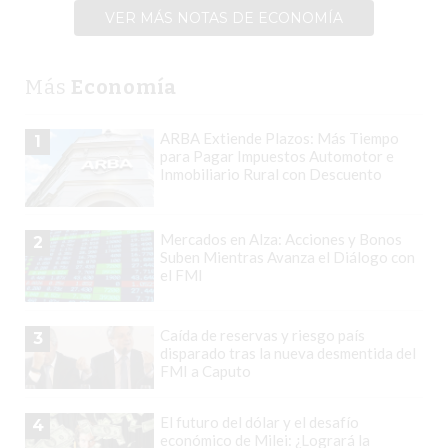
VER MÁS NOTAS DE ECONOMÍA
VENTAS
TODOS
LOS
Más
Economía
DÍAS
LA
ARBA Extiende Plazos: Más Tiempo
1
RAZÓN
para Pagar Impuestos Automotor e
Inmobiliario Rural con Descuento
POR
LA
QUE
Mercados en Alza: Acciones y Bonos
2
TU
Suben Mientras Avanza el Diálogo con
el FMI
COMPETENCIA
PUEDE
ESTAR
Caída de reservas y riesgo país
3
disparado tras la nueva desmentida del
VENDIENDO
FMI a Caputo
MÁS
QUE
El futuro del dólar y el desafío
4
VOS
económico de Milei: ¿Logrará la